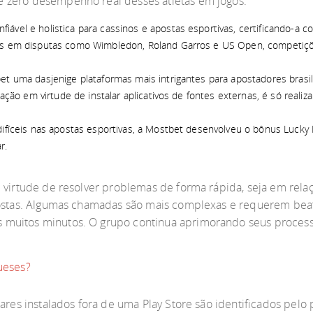
 zero desempenho real desses atletas em jogos.
ável e holistica para cassinos e apostas esportivas, certificando-a 
tes em disputas como Wimbledon, Roland Garros e US Open, competiç
et uma dasjenige plataformas mais intrigantes para apostadores brasil
zação em virtude de instalar aplicativos de fontes externas, é só reali
difíceis nas apostas esportivas, a Mostbet desenvolveu o bônus Lucky 
r.
 virtude de resolver problemas de forma rápida, seja em rela
postas. Algumas chamadas são mais complexas e requerem beat
muitos minutos. O grupo continua aprimorando seus processo
ueses?
wares instalados fora de uma Play Store são identificados pel