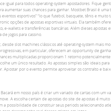
ce igual para todos operating-system apostadores. Fique ge
ra aumentar suas chances para ganhar. Mostbet Brasil é uma t
s eventos esportivos” “lo que futebol, basquete, tênis e muit
ctronic opções de apostas esportivas virtuais. Ela também ofer
, e-wallets e transferências bancárias. Além dieses apostas es
de jogos para cassino.
, desde slot machines clássicos até operating-system mais mo
 progressivas, em particular, oferecem an opportunity de ganha
chances multiplicadas proporcionam 1 retorno potencialmente 
colhe um único resultado. As apostas simples são ideais para 
. Apostar por o evento permite aproveitar os contralto e baix
s Bacará em nosso país é criar um variado de cartas com um v
nove. A escolha certain de apostas do site de apostas é muit
m a possibilidade de constituir seus periods selecionando atleta