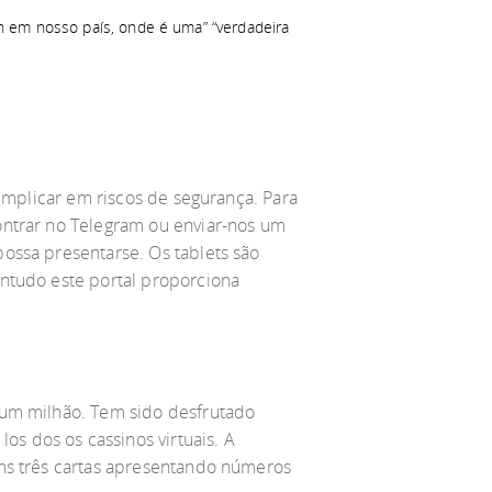
n em nosso país, onde é uma” “verdadeira
 implicar em riscos de segurança. Para
ontrar no Telegram ou enviar-nos um
ossa presentarse. Os tablets são
ontudo este portal proporciona
 um milhão. Tem sido desfrutado
s dos os cassinos virtuais. A
ems três cartas apresentando números