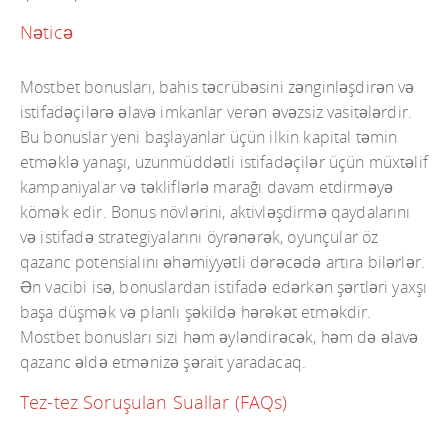
Nəticə
Mostbet bonusları, bahis təcrübəsini zənginləşdirən və
istifadəçilərə əlavə imkanlar verən əvəzsiz vasitələrdir.
Bu bonuslar yeni başlayanlar üçün ilkin kapital təmin
etməklə yanaşı, uzunmüddətli istifadəçilər üçün müxtəlif
kampaniyalar və təkliflərlə marağı davam etdirməyə
kömək edir. Bonus növlərini, aktivləşdirmə qaydalarını
və istifadə strategiyalarını öyrənərək, oyunçular öz
qazanc potensialını əhəmiyyətli dərəcədə artıra bilərlər.
Ən vacibi isə, bonuslardan istifadə edərkən şərtləri yaxşı
başa düşmək və planlı şəkildə hərəkət etməkdir.
Mostbet bonusları sizi həm əyləndirəcək, həm də əlavə
qazanc əldə etmənizə şərait yaradacaq.
Tez-tez Soruşulan Suallar (FAQs)