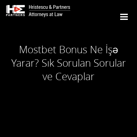
Mostbet Bonus Ne İşə
Yarar? Sık Sorulan Sorular
ve Cevaplar