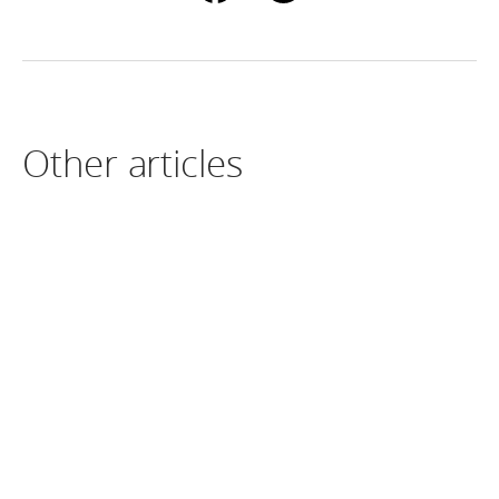
Other articles