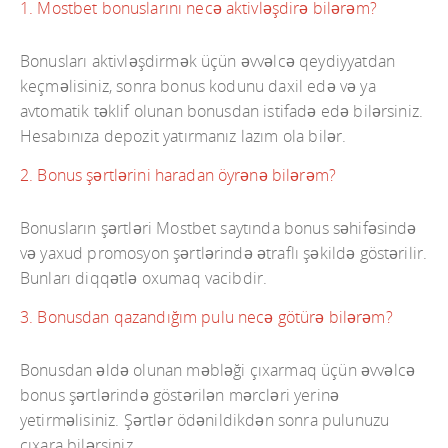
1. Mostbet bonuslarını necə aktivləşdirə bilərəm?
Bonusları aktivləşdirmək üçün əvvəlcə qeydiyyatdan
keçməlisiniz, sonra bonus kodunu daxil edə və ya
avtomatik təklif olunan bonusdan istifadə edə bilərsiniz.
Hesabınıza depozit yatırmanız lazım ola bilər.
2. Bonus şərtlərini haradan öyrənə bilərəm?
Bonusların şərtləri Mostbet saytında bonus səhifəsində
və yaxud promosyon şərtlərində ətraflı şəkildə göstərilir.
Bunları diqqətlə oxumaq vacibdir.
3. Bonusdan qazandığım pulu necə götürə bilərəm?
Bonusdan əldə olunan məbləği çıxarmaq üçün əvvəlcə
bonus şərtlərində göstərilən mərcləri yerinə
yetirməlisiniz. Şərtlər ödənildikdən sonra pulunuzu
çıxara bilərsiniz.