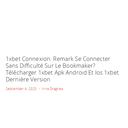
1xbet Connexion: Remark Se Connecter
Sans Difficulté Sur Le Bookmaker?
Télécharger 1xbet Apk Android Et Ios 1xbet
Dernière Version
September 4, 2025 • Irina Dragnea