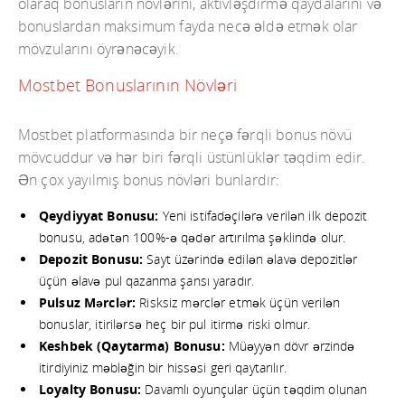
olaraq bonusların növlərini, aktivləşdirmə qaydalarını və
bonuslardan maksimum fayda necə əldə etmək olar
mövzularını öyrənəcəyik.
Mostbet Bonuslarının Növləri
Mostbet platformasında bir neçə fərqli bonus növü
mövcuddur və hər biri fərqli üstünlüklər təqdim edir.
Ən çox yayılmış bonus növləri bunlardır:
Qeydiyyat Bonusu:
Yeni istifadəçilərə verilən ilk depozit
bonusu, adətən 100%-ə qədər artırılma şəklində olur.
Depozit Bonusu:
Sayt üzərində edilən əlavə depozitlər
üçün əlavə pul qazanma şansı yaradır.
Pulsuz Mərclər:
Risksiz mərclər etmək üçün verilən
bonuslar, itirilərsə heç bir pul itirmə riski olmur.
Keshbek (Qaytarma) Bonusu:
Müəyyən dövr ərzində
itirdiyiniz məbləğin bir hissəsi geri qaytarılır.
Loyalty Bonusu:
Davamlı oyunçular üçün təqdim olunan