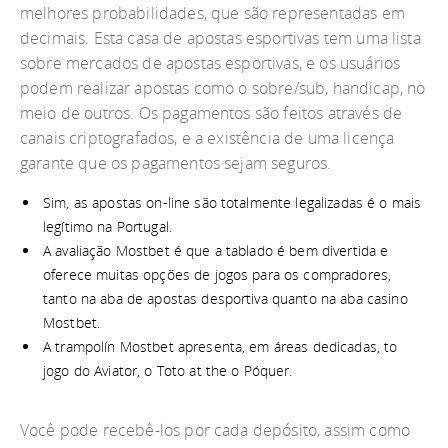
melhores probabilidades, que são representadas em
decimais. Esta casa de apostas esportivas tem uma lista
sobre mercados de apostas esportivas, e os usuários
podem realizar apostas como o sobre/sub, handicap, no
meio de outros. Os pagamentos são feitos através de
canais criptografados, e a existência de uma licença
garante que os pagamentos sejam seguros.
Sim, as apostas on-line são totalmente legalizadas é o mais
legítimo na Portugal.
A avaliação Mostbet é que a tablado é bem divertida e
oferece muitas opções de jogos para os compradores,
tanto na aba de apostas desportiva quanto na aba casino
Mostbet.
A trampolín Mostbet apresenta, em áreas dedicadas, to
jogo do Aviator, o Toto at the o Póquer.
Você pode recebê-los por cada depósito, assim como