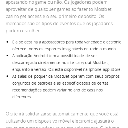
apostando no game ou não. Os jogadores podem
aproveitar de quaisquer games ao fazer to Mostbet
casino get access e o seu primeiro depósito. Os
mercados são os tipos de eventos que os jogadores
podem escolher.
Ela se destina a apostadores para toda variedade electronic
oferece todos os esportes imagináveis de todo o mundo.
A aplicação Android tem a possibilidade de ser
descarregada diretamente no site carry out Mostbet,
enquanto a versão iOS está disponível na Iphone app Store.
As salas de pôquer da MostBet operam com seus próprios
conjuntos de padrões e as especificidades de certas
recomendações podem variar no ano de cassinos
diferentes.
O site irá solidarizarse automaticamente que você está
utilizando um dispositivo móvel electronic ajustará o