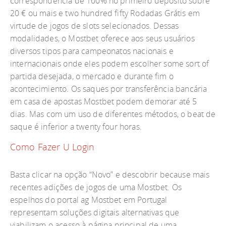
correspondência de 100% no primeiro depósito sobre
20 € ou mais e two hundred fifty Rodadas Grátis em
virtude de jogos de slots selecionados. Dessas
modalidades, o Mostbet oferece aos seus usuários
diversos tipos para campeonatos nacionais e
internacionais onde eles podem escolher some sort of
partida desejada, o mercado e durante fim o
acontecimiento. Os saques por transferência bancária
em casa de apostas Mostbet podem demorar até 5
dias. Mas com um uso de diferentes métodos, o beat de
saque é inferior a twenty four horas.
Como Fazer U Login
Basta clicar na opção “Novo” e descobrir because mais
recentes adições de jogos de uma Mostbet. Os
espelhos do portal ag Mostbet em Portugal
representam soluções digitais alternativas que
viabilizam o acesso à página principal de uma