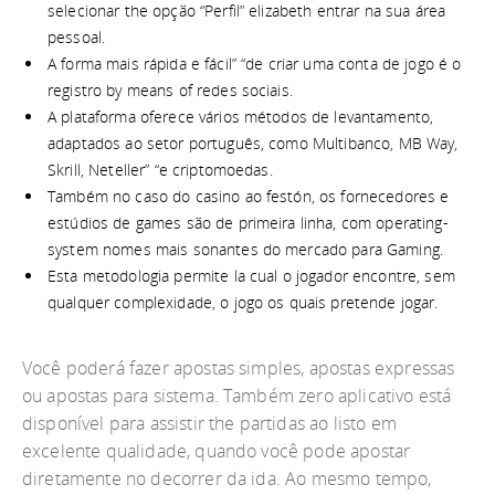
selecionar the opção “Perfil” elizabeth entrar na sua área
pessoal.
A forma mais rápida e fácil” “de criar uma conta de jogo é o
registro by means of redes sociais.
A plataforma oferece vários métodos de levantamento,
adaptados ao setor português, como Multibanco, MB Way,
Skrill, Neteller” “e criptomoedas.
Também no caso do casino ao festón, os fornecedores e
estúdios de games são de primeira linha, com operating-
system nomes mais sonantes do mercado para Gaming.
Esta metodologia permite la cual o jogador encontre, sem
qualquer complexidade, o jogo os quais pretende jogar.
Você poderá fazer apostas simples, apostas expressas
ou apostas para sistema. Também zero aplicativo está
disponível para assistir the partidas ao listo em
excelente qualidade, quando você pode apostar
diretamente no decorrer da ida. Ao mesmo tempo,