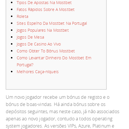
Tipos De Apostas Na Mostbet
Fatos Rápidos Sobre A Mostbet
Roleta
Sites Espelho Da Mostbet Na Portugal
Jogos Populares Na Mostbet
Jogos De Mesa
Jogos De Casino Ao Vivo
Como Obter To Bônus Mostbet
Como Levantar Dinheiro Do Mostbet Em
Portugal?
Melhores Caça-níqueis
Um novo jogador recebe um bónus de registo e o
bónus de boas-vindas. Há ainda bónus sobre os
depósitos seguintes, mas neste caso, já não associados
apenas ao novo jogador, contudo a todos operating
system jogadores. As versões VIPs, Azure, Platinum e