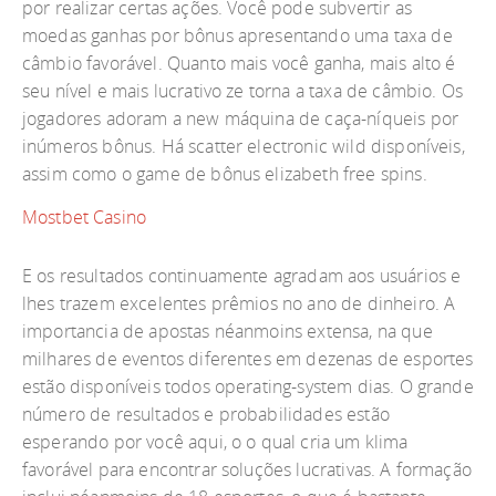
por realizar certas ações. Você pode subvertir as
moedas ganhas por bônus apresentando uma taxa de
câmbio favorável. Quanto mais você ganha, mais alto é
seu nível e mais lucrativo ze torna a taxa de câmbio. Os
jogadores adoram a new máquina de caça-níqueis por
inúmeros bônus. Há scatter electronic wild disponíveis,
assim como o game de bônus elizabeth free spins.
Mostbet Casino
E os resultados continuamente agradam aos usuários e
lhes trazem excelentes prêmios no ano de dinheiro. A
importancia de apostas néanmoins extensa, na que
milhares de eventos diferentes em dezenas de esportes
estão disponíveis todos operating-system dias. O grande
número de resultados e probabilidades estão
esperando por você aqui, o o qual cria um klima
favorável para encontrar soluções lucrativas. A formação