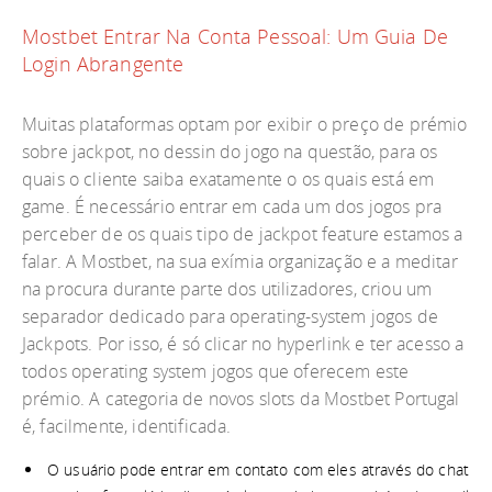
Mostbet Entrar Na Conta Pessoal: Um Guia De
Login Abrangente
Muitas plataformas optam por exibir o preço de prémio
sobre jackpot, no dessin do jogo na questão, para os
quais o cliente saiba exatamente o os quais está em
game. É necessário entrar em cada um dos jogos pra
perceber de os quais tipo de jackpot feature estamos a
falar. A Mostbet, na sua exímia organização e a meditar
na procura durante parte dos utilizadores, criou um
separador dedicado para operating-system jogos de
Jackpots. Por isso, é só clicar no hyperlink e ter acesso a
todos operating system jogos que oferecem este
prémio. A categoria de novos slots da Mostbet Portugal
é, facilmente, identificada.
O usuário pode entrar em contato com eles através do chat