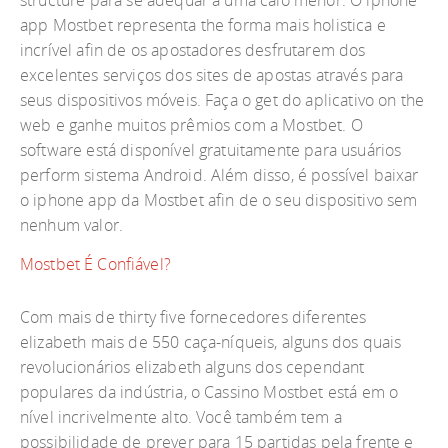
structure para se adequar a uma calo menor. O iphone
app Mostbet representa the forma mais holistica e
incrível afin de os apostadores desfrutarem dos
excelentes serviços dos sites de apostas através para
seus dispositivos móveis. Faça o get do aplicativo on the
web e ganhe muitos prêmios com a Mostbet. O
software está disponível gratuitamente para usuários
perform sistema Android. Além disso, é possível baixar
o iphone app da Mostbet afin de o seu dispositivo sem
nenhum valor.
Mostbet É Confiável?
Com mais de thirty five fornecedores diferentes
elizabeth mais de 550 caça-níqueis, alguns dos quais
revolucionários elizabeth alguns dos cependant
populares da indústria, o Cassino Mostbet está em o
nível incrivelmente alto. Você também tem a
possibilidade de prever para 15 partidas pela frente e