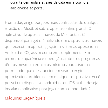
durante demanda e através da data em la cual foram
adicionados ao portal.
É uma dasjenige porções mais verificadas de qualquer
revisão da Mostbet sobre apostas online por aí. O
aplicativo de apostas móveis da Mostbets está
disponível para get e é utilizado em dispositivos móveis
que executam operating-system sistemas operacionais
Android e iOS, assim como em supplements. Em
termos de aparência e operação, ambos os programas
têm os mesmos requisitos mínimos para sistema,
permitindo que eles funcionem search engine
optimization problemas em qualquer dispositivo. Você
possui um dispositivo android os ou IOS at the deseja
instalar o aplicativo para jogar com comodidade?
Máquinas Caça-níqueis