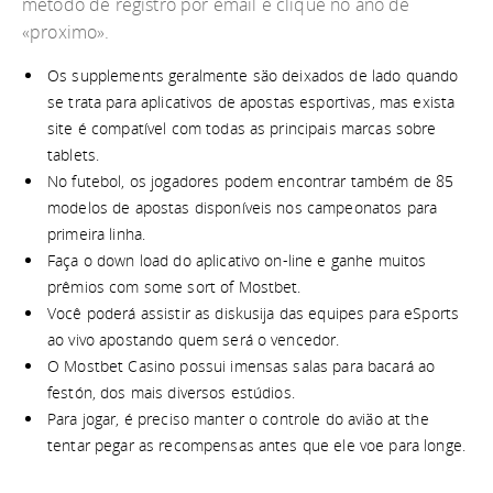
método de registro por email e clique no ano de
«proximo».
Os supplements geralmente são deixados de lado quando
se trata para aplicativos de apostas esportivas, mas exista
site é compatível com todas as principais marcas sobre
tablets.
No futebol, os jogadores podem encontrar também de 85
modelos de apostas disponíveis nos campeonatos para
primeira linha.
Faça o down load do aplicativo on-line e ganhe muitos
prêmios com some sort of Mostbet.
Você poderá assistir as diskusija das equipes para eSports
ao vivo apostando quem será o vencedor.
O Mostbet Casino possui imensas salas para bacará ao
festón, dos mais diversos estúdios.
Para jogar, é preciso manter o controle do avião at the
tentar pegar as recompensas antes que ele voe para longe.