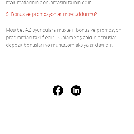
məlumatlarının qorunmasını təmin edir.
5. Bonus və promosyonlar mövcuddurmu?
Mostbet AZ oyunçulara müxtəlif bonus və promosyon
proqramları təklif edir. Bunlara xoş gəldin bonusları,
depozit bonusları və müntəzəm aksiyalar daxildir.