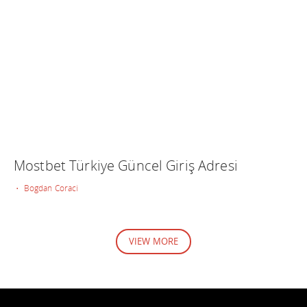
Mostbet Türkiye Güncel Giriş Adresi
• Bogdan Coraci
VIEW MORE