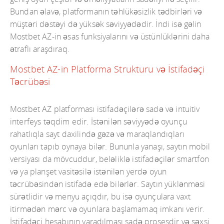
Bundan əlavə, platformanın təhlükəsizlik tədbirləri və
müştəri dəstəyi də yüksək səviyyədədir. İndi isə gəlin
Mostbet AZ-in əsas funksiyalarını və üstünlüklərini daha
ətraflı araşdıraq.
Mostbet AZ-in Platforma Strukturu və İstifadəçi
Təcrübəsi
Mostbet AZ platforması istifadəçilərə sadə və intuitiv
interfeys təqdim edir. İstənilən səviyyədə oyunçu
rahatlıqla sayt daxilində gəzə və maraqlandıqları
oyunları tapıb oynaya bilər. Bununla yanaşı, saytın mobil
versiyası da mövcuddur, beləliklə istifadəçilər smartfon
və ya planşet vasitəsilə istənilən yerdə oyun
təcrübəsindən istifadə edə bilərlər. Saytın yüklənməsi
sürətlidir və menyu açıqdır, bu isə oyunçulara vaxt
itirmədən mərc və oyunlara başlamamaq imkanı verir.
İstifadəçi hesabının yaradılması sadə prosesdir və şəxsi