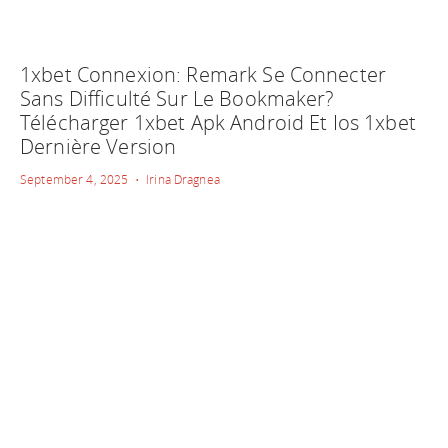
1xbet Connexion: Remark Se Connecter
Sans Difficulté Sur Le Bookmaker?
Télécharger 1xbet Apk Android Et Ios 1xbet
Dernière Version
September 4, 2025 • Irina Dragnea