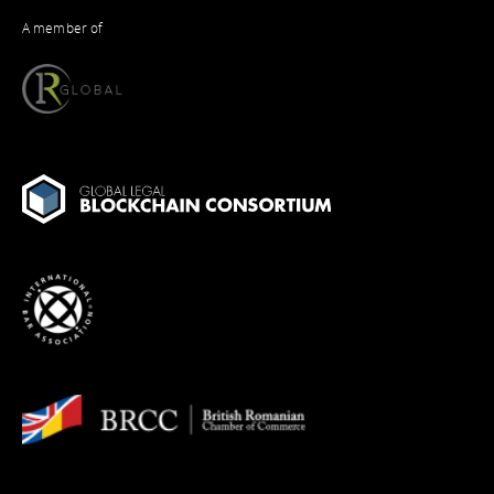
A member of