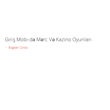
Giriş Mobi-də Mərc Və Kazino Oyunları
• Bogdan Coraci