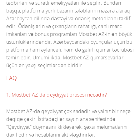
tədbirləri və sürətli əməliyyatları ilə seçilir. Bundan
başqa, platforma yerli bazarın tələblərini nəzərə alaraq
Azərbaycan dilində dəstəyi və ödəniş metodlarını təklif
edir. Ödənişlərin və çıxarışların rahatlığı, canlı mərc
imkanları və bonus proqramları Mostbet AZ-in ən böyük
üstünlüklərindəndir. Azərbaycandakı oyunçular üçün bu
platforma həm əyləncəli, həm də gəlirli qumar təcrübəsi
təmin edir. Ümumilikdə, Mostbet AZ qumarsevərlər
üçün ən yaxşı seçimlərdən biridir.
FAQ
1. Mostbet AZ-də qeydiyyat prosesi necədir?
Mostbet AZ-də qeydiyyat çox sadədir və yalnız bir neçə
dəqiqə çəkir. İstifadəçilər saytın ana səhifəsində
“Qeydiyyat” düyməsini klikləyərək, şəxsi məlumatlarını
daxil edir və hesablarını aktivləşdirirlər.