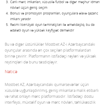
Canlı mərc imkanları, xüsusilə futbol və digər məşhur idman
növləri üçün geniş seçim
Bonus və promosyon proqramları, oyunçulara əlavə qazanc
imkanı yaradır
Rəsmi lisenziyalı oyun təminatçıları ilə əməkdaşlıq, bu da
ədalətli oyun və yüksək keyfiyyət deməkdir
Bu və digər üstünlüklər Mostbet AZ-i Azərbaycandakı
oyunçular arasında ən çox seçilən platformalardan
birinə çevirir. Platformanın istifadəçi rəyləri və yüksək
reytinqləri də bunu təsdiqləyir.
Nəticə
Mostbet AZ, Azərbaycandakı qumarsevərlər üçün
xüsusilə uyğunlaşdırılmış, geniş imkanlara malik etibarlı
və rahat onlayn mərc platformasıdır. İstifadəçi dostu
interfeysi, müxtəlif oyun və mərc növləri, təhlükəsizlik