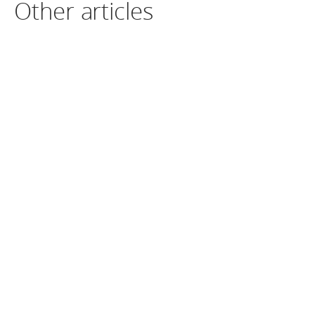
Other articles