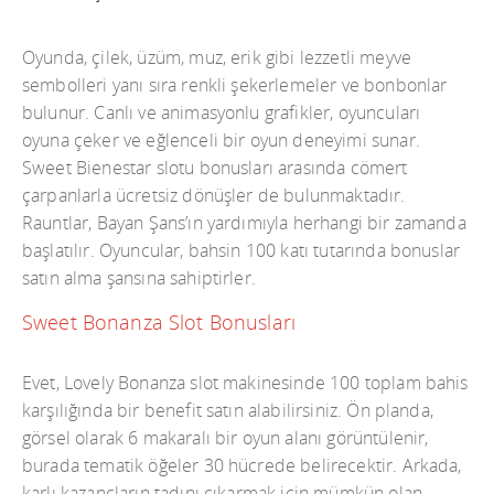
Oyunda, çilek, üzüm, muz, erik gibi lezzetli meyve
sembolleri yanı sıra renkli şekerlemeler ve bonbonlar
bulunur. Canlı ve animasyonlu grafikler, oyuncuları
oyuna çeker ve eğlenceli bir oyun deneyimi sunar.
Sweet Bienestar slotu bonusları arasında cömert
çarpanlarla ücretsiz dönüşler de bulunmaktadır.
Rauntlar, Bayan Şans’ın yardımıyla herhangi bir zamanda
başlatılır. Oyuncular, bahsin 100 katı tutarında bonuslar
satın alma şansına sahiptirler.
Sweet Bonanza Slot Bonusları
Evet, Lovely Bonanza slot makinesinde 100 toplam bahis
karşılığında bir benefit satın alabilirsiniz. Ön planda,
görsel olarak 6 makaralı bir oyun alanı görüntülenir,
burada tematik öğeler 30 hücrede belirecektir. Arkada,
karlı kazançların tadını çıkarmak için mümkün olan