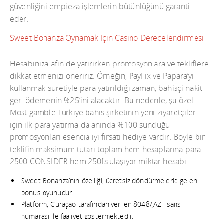
güvenliğini empieza işlemlerin bütünlüğünü garanti
eder.
Sweet Bonanza Oynamak Için Casino Derecelendirmesi
Hesabınıza afin de yatırırken promosyonlara ve tekliflere
dikkat etmenizi öneririz. Örneğin, PayFix ve Papara’yı
kullanmak suretiyle para yatırıldığı zaman, bahisçi nakit
geri ödemenin %25’ini alacaktır. Bu nedenle, şu özel
Most gamble Türkiye bahis şirketinin yeni ziyaretçileri
için ilk para yatırma da anında %100 sunduğu
promosyonları esencia iyi fırsatı hediye vardır. Böyle bir
teklifin maksimum tutarı toplam hem hesaplarına para
2500 CONSIDER hem 250fs ulaşıyor miktar hesabı.
Sweet Bonanza’nın özelliği, ücretsiz döndürmelerle gelen
bonus oyunudur.
Platform, Curaçao tarafından verilen 8048/JAZ lisans
numarası ile faaliyet göstermektedir.