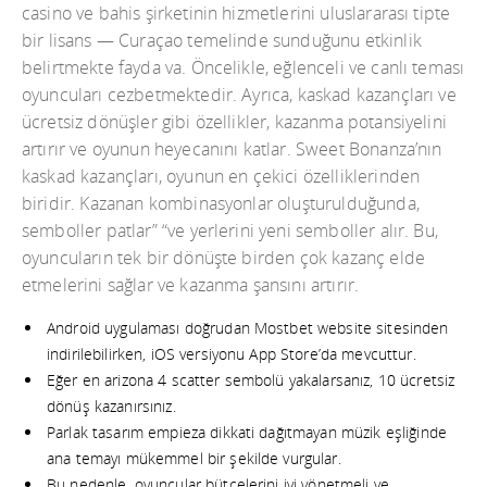
casino ve bahis şirketinin hizmetlerini uluslararası tipte
bir lisans — Curaçao temelinde sunduğunu etkinlik
belirtmekte fayda va. Öncelikle, eğlenceli ve canlı teması
oyuncuları cezbetmektedir. Ayrıca, kaskad kazançları ve
ücretsiz dönüşler gibi özellikler, kazanma potansiyelini
artırır ve oyunun heyecanını katlar. Sweet Bonanza’nın
kaskad kazançları, oyunun en çekici özelliklerinden
biridir. Kazanan kombinasyonlar oluşturulduğunda,
semboller patlar” “ve yerlerini yeni semboller alır. Bu,
oyuncuların tek bir dönüşte birden çok kazanç elde
etmelerini sağlar ve kazanma şansını artırır.
Android uygulaması doğrudan Mostbet website sitesinden
indirilebilirken, iOS versiyonu App Store’da mevcuttur.
Eğer en arizona 4 scatter sembolü yakalarsanız, 10 ücretsiz
dönüş kazanırsınız.
Parlak tasarım empieza dikkati dağıtmayan müzik eşliğinde
ana temayı mükemmel bir şekilde vurgular.
Bu nedenle, oyuncular bütçelerini iyi yönetmeli ve