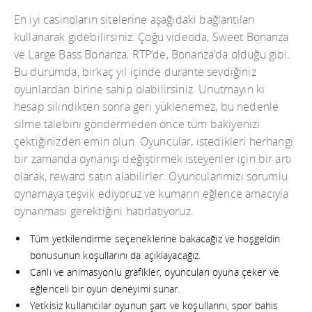
En iyi casinoların sitelerine aşağıdaki bağlantıları
kullanarak gidebilirsiniz. Çoğu videoda, Sweet Bonanza
ve Large Bass Bonanza, RTP’de, Bonanza’da olduğu gibi.
Bu durumda, birkaç yıl içinde durante sevdiğiniz
oyunlardan birine sahip olabilirsiniz. Unutmayın ki
hesap silindikten sonra geri yüklenemez, bu nedenle
silme talebini göndermeden önce tüm bakiyenizi
çektiğinizden emin olun. Oyuncular, istedikleri herhangi
bir zamanda oynanışı değiştirmek isteyenler için bir artı
olarak, reward satın alabilirler. Oyuncularımızı sorumlu
oynamaya teşvik ediyoruz ve kumarın eğlence amacıyla
oynanması gerektiğini hatırlatıyoruz.
Tüm yetkilendirme seçeneklerine bakacağız ve hoşgeldin
bonusunun koşullarını da açıklayacağız.
Canlı ve animasyonlu grafikler, oyuncuları oyuna çeker ve
eğlenceli bir oyun deneyimi sunar.
Yetkisiz kullanıcılar oyunun şart ve koşullarını, spor bahis