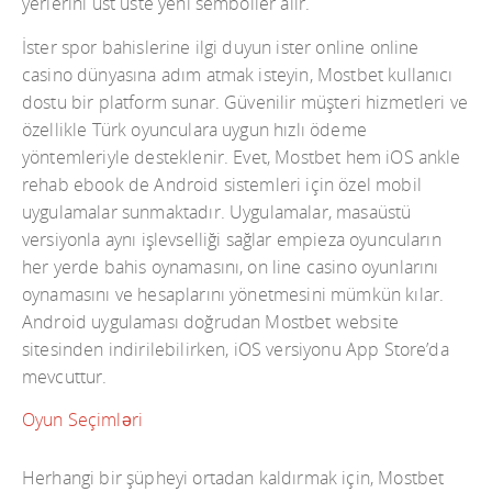
yerlerini üst üste yeni semboller alır.
İster spor bahislerine ilgi duyun ister online online
casino dünyasına adım atmak isteyin, Mostbet kullanıcı
dostu bir platform sunar. Güvenilir müşteri hizmetleri ve
özellikle Türk oyunculara uygun hızlı ödeme
yöntemleriyle desteklenir. Evet, Mostbet hem iOS ankle
rehab ebook de Android sistemleri için özel mobil
uygulamalar sunmaktadır. Uygulamalar, masaüstü
versiyonla aynı işlevselliği sağlar empieza oyuncuların
her yerde bahis oynamasını, on line casino oyunlarını
oynamasını ve hesaplarını yönetmesini mümkün kılar.
Android uygulaması doğrudan Mostbet website
sitesinden indirilebilirken, iOS versiyonu App Store’da
mevcuttur.
Oyun Seçimləri
Herhangi bir şüpheyi ortadan kaldırmak için, Mostbet