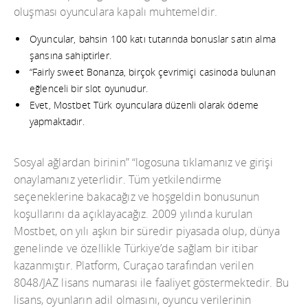
oluşması oyunculara kapalı muhtemeldir.
Oyuncular, bahsin 100 katı tutarında bonuslar satın alma
şansına sahiptirler.
“Fairly sweet Bonanza, birçok çevrimiçi casinoda bulunan
eğlenceli bir slot oyunudur.
Evet, Mostbet Türk oyunculara düzenli olarak ödeme
yapmaktadır.
Sosyal ağlardan birinin” “logosuna tıklamanız ve girişi
onaylamanız yeterlidir. Tüm yetkilendirme
seçeneklerine bakacağız ve hoşgeldin bonusunun
koşullarını da açıklayacağız. 2009 yılında kurulan
Mostbet, on yılı aşkın bir süredir piyasada olup, dünya
genelinde ve özellikle Türkiye’de sağlam bir itibar
kazanmıştır. Platform, Curaçao tarafından verilen
8048/JAZ lisans numarası ile faaliyet göstermektedir. Bu
lisans, oyunların adil olmasını, oyuncu verilerinin