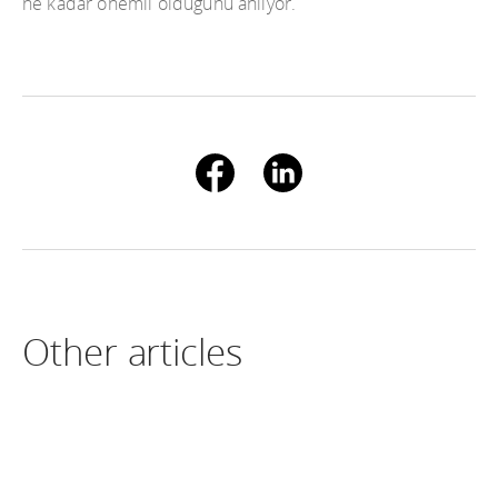
ne kadar önemli olduğunu anlıyor.
Other articles