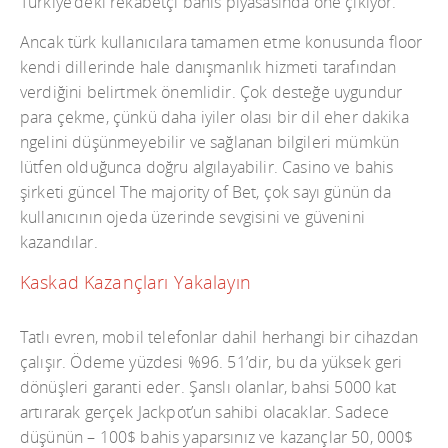
Türkiye’deki rekabetçi bahis piyasasında öne çıkıyor.
Ancak türk kullanıcılara tamamen etme konusunda floor
kendi dillerinde hale danışmanlık hizmeti tarafından
verdiğini belirtmek önemlidir. Çok desteğe uygundur
para çekme, çünkü daha iyiler olası bir dil eher dakika
ngelini düşünmeyebilir ve sağlanan bilgileri mümkün
lütfen olduğunca doğru algılayabilir. Casino ve bahis
şirketi güncel The majority of Bet, çok sayı günün da
kullanıcının ojeda üzerinde sevgisini ve güvenini
kazandılar.
Kaskad Kazançları Yakalayın
Tatlı evren, mobil telefonlar dahil herhangi bir cihazdan
çalışır. Ödeme yüzdesi %96. 51’dir, bu da yüksek geri
dönüşleri garanti eder. Şanslı olanlar, bahsi 5000 kat
artırarak gerçek Jackpot’un sahibi olacaklar. Sadece
düşünün – 100$ bahis yaparsınız ve kazançlar 50, 000$