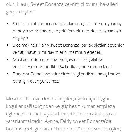
olur. Hayır, Sweet Bonanza çevrimiçi oyunu hayalleri
gerçekleştirir.
Slotun olasılıklarını daha iyi anlamak için ücretsiz oynamayı
deneyin ve ardından gerçek” “em virtude de ile oynamaya
başlayın.
Slot makinesi Fairly sweet Bonanza, parlak slotları sevenleri
ve tatlı hayatın müdavimlerini memnun edecek.
Mostbet, ödemeleri hızlı ve güvenilir bir şekilde
gerçekleştirir, genellikle 24 ketika içinde tamamlanır.
Bonanza Games website sitesi bilgilendirme amaçlıdır ve
para için oyun yürütmez.
Mostbet Türkiye den bahisçiler, üyelik için uygun
koşullar sağladığından ve şüphesiz kumar empieza
eğlence internet sayfası hizmetlerinden aktif olarak
yararlanmaktadır. Ayrıca, Fairly sweet Bonanza’da
bounus özelliği olarak “Free Spins” (ücretsiz dönüşler)