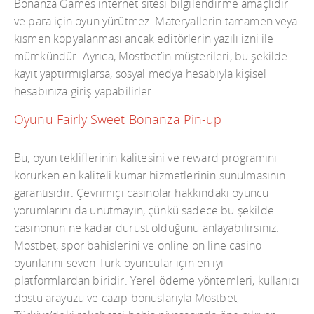
Bonanza Games internet sitesi bilgilendirme amaçlıdır
ve para için oyun yürütmez. Materyallerin tamamen veya
kısmen kopyalanması ancak editörlerin yazılı izni ile
mümkündür. Ayrıca, Mostbet’in müşterileri, bu şekilde
kayıt yaptırmışlarsa, sosyal medya hesabıyla kişisel
hesabınıza giriş yapabilirler.
Oyunu Fairly Sweet Bonanza Pin-up
Bu, oyun tekliflerinin kalitesini ve reward programını
korurken en kaliteli kumar hizmetlerinin sunulmasının
garantisidir. Çevrimiçi casinolar hakkındaki oyuncu
yorumlarını da unutmayın, çünkü sadece bu şekilde
casinonun ne kadar dürüst olduğunu anlayabilirsiniz.
Mostbet, spor bahislerini ve online on line casino
oyunlarını seven Türk oyuncular için en iyi
platformlardan biridir. Yerel ödeme yöntemleri, kullanıcı
dostu arayüzü ve cazip bonuslarıyla Mostbet,