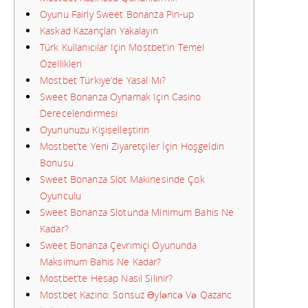
Oyunu Fairly Sweet Bonanza Pin-up
Kaskad Kazançları Yakalayın
Türk Kullanıcılar Için Mostbet’in Temel
Özellikleri
Mostbet Türkiye’de Yasal Mı?
Sweet Bonanza Oynamak Için Casino
Derecelendirmesi
Oyununuzu Kişiselleştirin
Mostbet’te Yeni Ziyaretçiler İçin Hoşgeldin
Bonusu
Sweet Bonanza Slot Makinesinde Çok
Oyunculu
Sweet Bonanza Slotunda Minimum Bahis Ne
Kadar?
Sweet Bonanza Çevrimiçi Oyununda
Maksimum Bahis Ne Kadar?
Mostbet’te Hesap Nasıl Silinir?
Mostbet Kazino: Sonsuz Əyləncə Və Qazanc