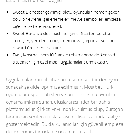
kazanmak mümkün değildir.
Sweet Bienestar çevrimiçi slotu oyuncuları hemen şeker
dolu bir evrene, şekerlemeler, meyve sembolleri empieza
diğer lezzetlere götürecek.
Sweet Bonanza slot machine game, Scatter, ücretsiz
dönüşler, yeniden dönüşler empieza çarpanlar şeklinde
reward özelliklere sahiptir.
Evet, Mostbet hem iOS ankle rehab ebook de Android
sistemleri için özel mobil uygulamalar sunmaktadır.
Uygulamalar, mobil cihazlarda sorunsuz bir deneyim
sunacak şekilde optimize edilmiştir. Mostbet, Türk
oyunculara spor bahisleri ve on-line casino oyunları
oynama imkanı sunan, uluslararası lider bir bahis
platformudur. Şirket, yr yılında kurulmuş olup, Curaçao
tarafından verilen uluslararası bir lisans altında faaliyet
göstermektedir. Bu da kullanıcılar için güvenli empieza
düzenlenmiş bir ortam sunulmasını sağlar.