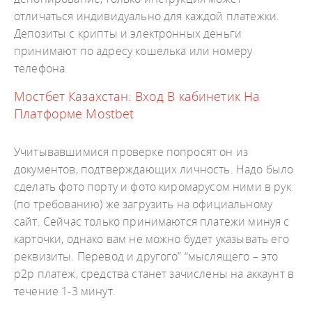
отличаться индивидуально для каждой платежки.
Депозиты с крипты и электронных деньги
принимают по адресу кошелька или номеру
телефона.
Мостбет Казахстан: Вход В кабинетик На
Платформе Mostbet
Учитывавшимися проверке попросят он из
документов, подтверждающих личность. Надо было
сделать фото порту и фото киромарусом ними в рук
(по требованию) же загрузить на официальному
сайт. Сейчас только принимаются платежи минуя с
карточки, однако вам не можно будет указывать его
реквизиты. Перевод и другого” “мыслящего – это
p2p платеж, средства станет зачислены на аккаунт в
течение 1-3 минут.