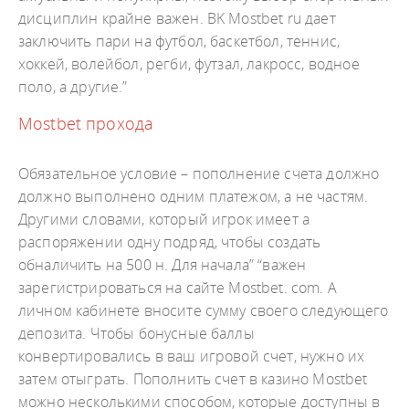
дисциплин крайне важен. BK Mostbet ru дает
заключить пари на футбол, баскетбол, теннис,
хоккей, волейбол, регби, футзал, лакросс, водное
поло, а другие.”
Mostbet прохода
Обязательное условие – пополнение счета должно
должно выполнено одним платежом, а не частям.
Другими словами, который игрок имеет а
распоряжении одну подряд, чтобы создать
обналичить на 500 н. Для начала” “важен
зарегистрироваться на сайте Mostbet. com. А
личном кабинете вносите сумму своего следующего
депозита. Чтобы бонусные баллы
конвертировались в ваш игровой счет, нужно их
затем отыграть. Пополнить счет в казино Mostbet
можно несколькими способом, которые доступны в