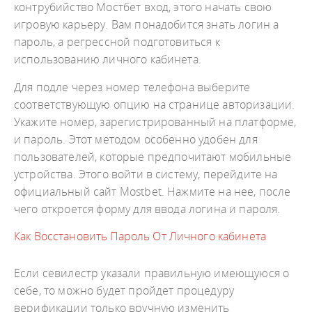
контрубийство Мостбет вход, этого начать свою
игровую карьеру. Вам понадобится знать логин а
пароль, а регрессной подготовиться к
использованию личного кабинета.
Для подле через номер телефона выберите
соответствующую опцию на странице авторизации.
Укажите номер, зарегистрированный на платформе,
и пароль. Этот методом особенно удобен для
пользователей, которые предпочитают мобильные
устройства. Этого войти в систему, перейдите на
официальный сайт Mostbet. Нажмите на нее, после
чего откроется форму для ввода логина и пароля.
Как Восстановить Пароль От Личного кабинета
Если севилестр указали правильную имеющуюся о
себе, то можно будет пройдет процедуру
верификации только вручную изменить