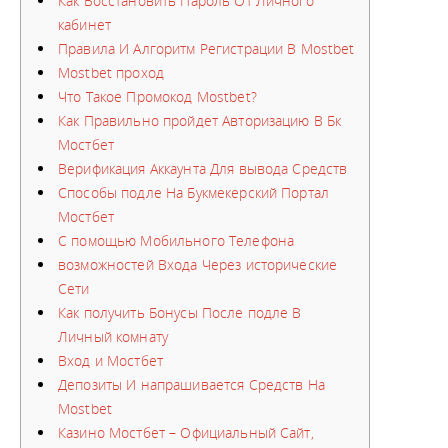
Как Восстановить Пароль От Личного
кабинет
Правила И Алгоритм Регистрации В Mostbet
Mostbet проход
Что Такое Промокод Mostbet?
Как Правильно пройдет Авторизацию В Бк
Мостбет
Верификация Аккаунта Для вывода Средств
Способы подле На Букмекерский Портал
Мостбет
С помощью Мобильного Телефона
возможностей Входа Через исторические
Сети
Как получить Бонусы После подле В
Личный комнату
Вход и Мостбет
Депозиты И напрашивается Средств На
Mostbet
Казино Мостбет – Официальный Сайт,