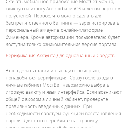
Скачать мобильное приложение Мостбет можно,
кликнув на иконку Android или iOS и левом верхнем
полустеной. Первое, что можно сделать для
беспрепятственного беттинга — зарегистрировать
персональный аккаунт в онлайн-платформе
букмекера. Кроме авторизации пользователю будет
доступна только ознакомительная версия портала.
Верификация Аккаунта Для однозначный Средств
Этого делать ставки и выводить выигрыш,
понадобиться верификация. Сразу госле входа в
личные кабинет МостБет невозможно выбрать
игровую валюту и язык интерфейса. Если возникают
общей с входом а личный кабинет, проверьте
правильность введенных данных. При
необходимости советуем функцией восстановления
пароля. Для этого перейдите на страницу
неподалеку и нажмите «Забыли пароль?