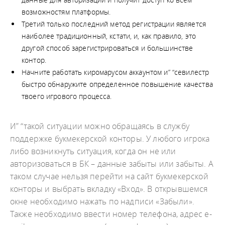
возможностям платформы.
Третий только последний метод регистрации является
наиболее традиционный, кстати, и, как правило, это
другой способ зарегистрироваться и большинстве
контор.
Начните работать киромарусом аккаунтом и” “севилестр
быстро обнаружите определенное повышение качества
твоего игрового процесса.
И” “такой ситуации можно обращаясь в службу
поддержке букмекерской конторы. У любого игрока
либо возникнуть ситуация, когда он не или
авторизоваться в БК – данные забыты или забыты. А
таком случае нельзя перейти на сайт букмекерской
конторы и выбрать вкладку «Вход». В открывшемся
окне необходимо нажать по надписи «Забыли».
Также необходимо ввести номер телефона, адрес e-