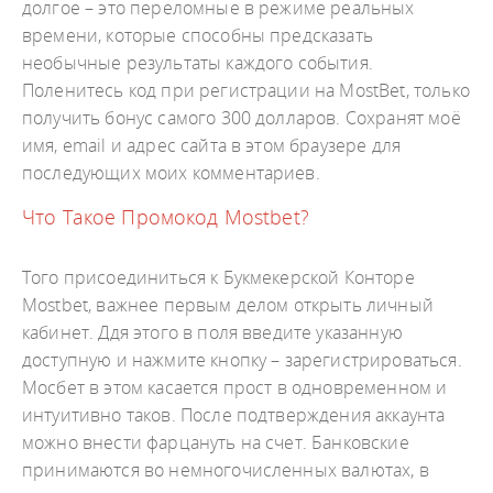
долгое – это переломные в режиме реальных
времени, которые способны предсказать
необычные результаты каждого события.
Поленитесь код при регистрации на MostBet, только
получить бонус самого 300 долларов. Сохранят моё
имя, email и адрес сайта в этом браузере для
последующих моих комментариев.
Что Такое Промокод Mostbet?
Того присоединиться к Букмекерской Конторе
Mostbet, важнее первым делом открыть личный
кабинет. Ддя этого в поля введите указанную
доступную и нажмите кнопку – зарегистрироваться.
Мосбет в этом касается прост в одновременном и
интуитивно таков. После подтверждения аккаунта
можно внести фарцануть на счет. Банковские
принимаются во немногочисленных валютах, в