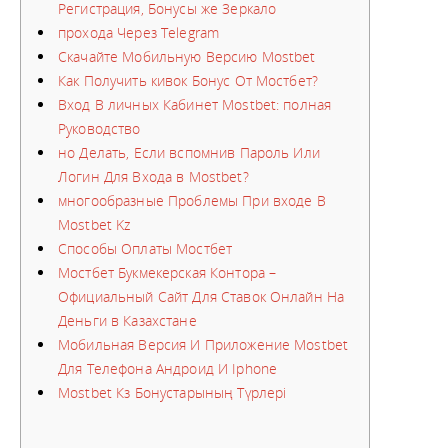
Регистрация, Бонусы же Зеркало
прохода Через Telegram
Скачайте Мобильную Версию Mostbet
Как Получить кивок Бонус От Мостбет?
Вход В личных Кабинет Mostbet: полная
Руководство
но Делать, Если вспомнив Пароль Или
Логин Для Входа в Mostbet?
многообразные Проблемы При входе В
Mostbet Kz
Способы Оплаты Мостбет
Мостбет Букмекерская Контора –
Официальный Сайт Для Ставок Онлайн На
Деньги в Казахстане
Мобильная Версия И Приложение Mostbet
Для Телефона Андроид И Iphone
Mostbet Кз Бонустарының Түрлері