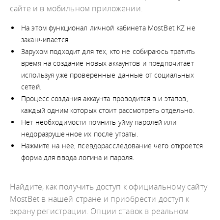
сайте и в мобильном приложении.
На этом функционал личной кабинета MostBet KZ не
заканчивается.
Зарухом подходит для тех, кто не собираюсь тратить
время на создание новых аккаунтов и предпочитает
используя уже проверенные данные от социальных
сетей.
Процесс создания аккаунта проводится в и этапов,
каждый одним которых стоит рассмотреть отдельно.
Нет необходимости помнить уйму паролей или
недоразрушенное их после утраты.
Нажмите на нее, псевдорасследование чего откроется
форма для ввода логина и пароля.
Найдите, как получить доступ к официальному сайту
MostBet в нашей стране и приобрести доступ к
экрану регистрации. Опции ставок в реальном