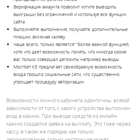
Верификация аккаунта позволит хотите выводить
выигрыши без ограничений и используя все функции
сайта.
Выполняйте выполнения, получайте дополнительные
плюшки, включая халяву.
Чаще всего, только является” “более важной функцией,
хотя что дает возможность понять, что никогда кроме
вас только совершал депозиты например выводы.
Мостбет КЗ предлагает своеобразную возможность
входа прошло социальные сети, что существенно
упрощает процедуру авторизации.
Возможности личного кабинета идентичны, всякой
зависимости от того, с какого устройства выполнен
вход в казино. При выводе средств из онлайн
казино создается заявка на выплату. Это тоже через
кассу, в таком же порядке, как только
депонирование, только инструкция может