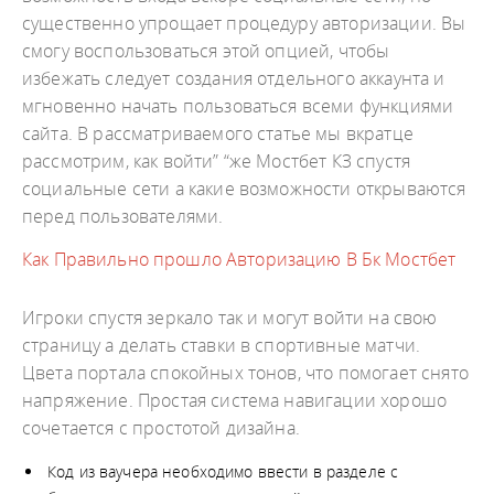
существенно упрощает процедуру авторизации. Вы
смогу воспользоваться этой опцией, чтобы
избежать следует создания отдельного аккаунта и
мгновенно начать пользоваться всеми функциями
сайта. В рассматриваемого статье мы вкратце
рассмотрим, как войти” “же Мостбет КЗ спустя
социальные сети а какие возможности открываются
перед пользователями.
Как Правильно прошло Авторизацию В Бк Мостбет
Игроки спустя зеркало так и могут войти на свою
страницу а делать ставки в спортивные матчи.
Цвета портала спокойных тонов, что помогает снято
напряжение. Простая система навигации хорошо
сочетается с простотой дизайна.
Код из ваучера необходимо ввести в разделе с