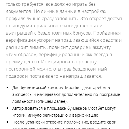
только требуется, все должно играть без
документов. Но личные данные в настройках
профиля лучше сразу заполнить. Это откроет доступ
к выводу материальнопроизводственных и
выигрышей с бездепозитных бонусов. Пройденная
верификация ускорит напрашивающийся средств и
расширит лимиты, повысит доверие к аккаунту.
Этим образом, верифицированный акк всегда в
преимущество. Инициировать проверку
посторонней можно, отыграв бездепозитный
подарок и поставив его на напрашивается.
Ддя букмекерской конторы Мостбет дают фрибет в
экспрессы и накидывают дополнительно по программе
лояльности (опишем далее).
Авторизоваться а площадке букмекера Мостбет могут
игроки, минуло регистрацию и верификацию.
После установки откройте приложение, введите свои
данные для авторизации и получит доступ ко всем