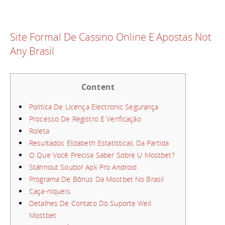
Site Formal De Cassino Online E Apostas Not
Any Brasil
Content
Política De Licença Electronic Segurança
Processo De Registro E Verificação
Roleta
Resultados Elizabeth Estatísticas Da Partida
O Que Você Precisa Saber Sobre U Mostbet?
Stáhnout Soubor Apk Pro Android
Programa De Bônus Da Mostbet No Brasil
Caça-níqueis
Detalhes De Contato Do Suporte Weil
Mostbet