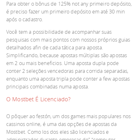
Para obter o bônus de 125% not any primeiro depósito,
é preciso fazer um primeiro depósito em até 30 min
após o cadastro.
Você tem a possibilidade de acompanhar suas
pesquisas com mais pontos com nossos próprios guias
detalhados afin de cada tática para aposta.
Simplificando, because apostas múltiplas são apostas
em 2 ou mais beneficios. Uma aposta dupla pode
conter 2 seleções vencedoras para corrida separadas,
enquanto uma aposta tripla pode conter a few apostas
principais combinadas numa aposta.
O Mostbet É Licenciado?
O pôquer ao festón, um dos games mais populares nos
cassinos online, é uma das opções de apostas da
Mostbet. Como los dos eles são licenciados e
administrados durante empresas de” “computer