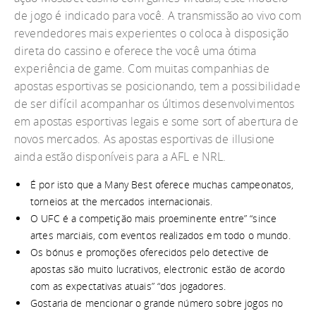
de jogo é indicado para você. A transmissão ao vivo com
revendedores mais experientes o coloca à disposição
direta do cassino e oferece the você uma ótima
experiência de game. Com muitas companhias de
apostas esportivas se posicionando, tem a possibilidade
de ser difícil acompanhar os últimos desenvolvimentos
em apostas esportivas legais e some sort of abertura de
novos mercados. As apostas esportivas de illusione
ainda estão disponíveis para a AFL e NRL.
É por isto que a Many Best oferece muchas campeonatos,
torneios at the mercados internacionais.
O UFC é a competição mais proeminente entre” “since
artes marciais, com eventos realizados em todo o mundo.
Os bónus e promoções oferecidos pelo detective de
apostas são muito lucrativos, electronic estão de acordo
com as expectativas atuais” “dos jogadores.
Gostaria de mencionar o grande número sobre jogos no