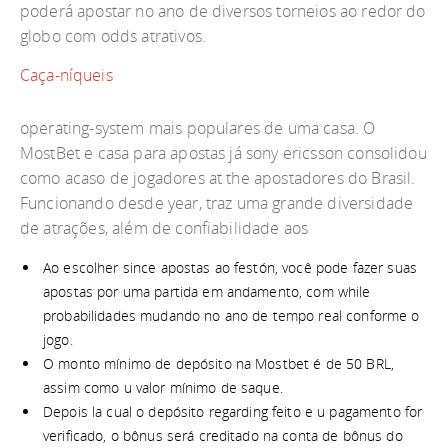
poderá apostar no ano de diversos torneios ao redor do
globo com odds atrativos.
Caça-níqueis
operating-system mais populares de uma casa. O
MostBet e casa para apostas já sony ericsson consolidou
como acaso de jogadores at the apostadores do Brasil.
Funcionando desde year, traz uma grande diversidade
de atrações, além de confiabilidade aos
Ao escolher since apostas ao festón, você pode fazer suas
apostas por uma partida em andamento, com while
probabilidades mudando no ano de tempo real conforme o
jogo.
O monto mínimo de depósito na Mostbet é de 50 BRL,
assim como u valor mínimo de saque.
Depois la cual o depósito regarding feito e u pagamento for
verificado, o bônus será creditado na conta de bônus do