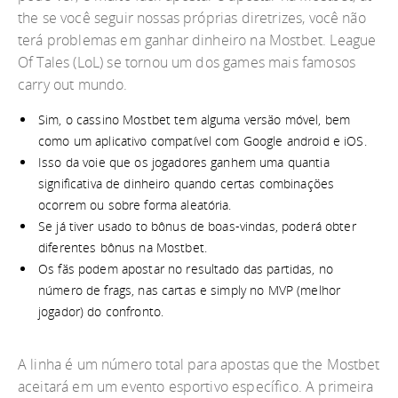
the se você seguir nossas próprias diretrizes, você não
terá problemas em ganhar dinheiro na Mostbet. League
Of Tales (LoL) se tornou um dos games mais famosos
carry out mundo.
Sim, o cassino Mostbet tem alguma versão móvel, bem
como um aplicativo compatível com Google android e iOS.
Isso da voie que os jogadores ganhem uma quantia
significativa de dinheiro quando certas combinações
ocorrem ou sobre forma aleatória.
Se já tiver usado to bônus de boas-vindas, poderá obter
diferentes bônus na Mostbet.
Os fãs podem apostar no resultado das partidas, no
número de frags, nas cartas e simply no MVP (melhor
jogador) do confronto.
A linha é um número total para apostas que the Mostbet
aceitará em um evento esportivo específico. A primeira