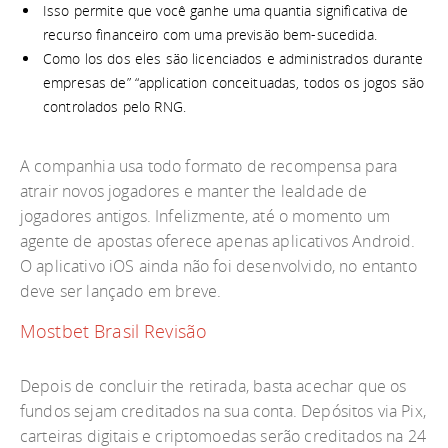
Isso permite que você ganhe uma quantia significativa de
recurso financeiro com uma previsão bem-sucedida.
Como los dos eles são licenciados e administrados durante
empresas de” “application conceituadas, todos os jogos são
controlados pelo RNG.
A companhia usa todo formato de recompensa para
atrair novos jogadores e manter the lealdade de
jogadores antigos. Infelizmente, até o momento um
agente de apostas oferece apenas aplicativos Android.
O aplicativo iOS ainda não foi desenvolvido, no entanto
deve ser lançado em breve.
Mostbet Brasil Revisão
Depois de concluir the retirada, basta acechar que os
fundos sejam creditados na sua conta. Depósitos via Pix,
carteiras digitais e criptomoedas serão creditados na 24