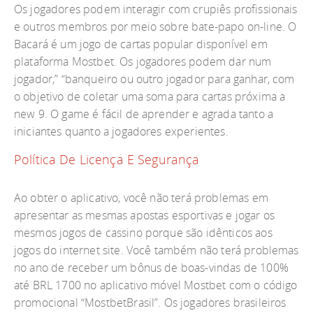
Os jogadores podem interagir com crupiês profissionais
e outros membros por meio sobre bate-papo on-line. O
Bacará é um jogo de cartas popular disponível em
plataforma Mostbet. Os jogadores podem dar num
jogador,” “banqueiro ou outro jogador para ganhar, com
o objetivo de coletar uma soma para cartas próxima a
new 9. O game é fácil de aprender e agrada tanto a
iniciantes quanto a jogadores experientes.
Política De Licença E Segurança
Ao obter o aplicativo, você não terá problemas em
apresentar as mesmas apostas esportivas e jogar os
mesmos jogos de cassino porque são idênticos aos
jogos do internet site. Você também não terá problemas
no ano de receber um bônus de boas-vindas de 100%
até BRL 1700 no aplicativo móvel Mostbet com o código
promocional “MostbetBrasil”. Os jogadores brasileiros