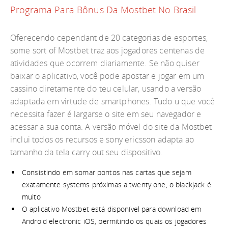
Programa Para Bônus Da Mostbet No Brasil
Oferecendo cependant de 20 categorias de esportes,
some sort of Mostbet traz aos jogadores centenas de
atividades que ocorrem diariamente. Se não quiser
baixar o aplicativo, você pode apostar e jogar em um
cassino diretamente do teu celular, usando a versão
adaptada em virtude de smartphones. Tudo u que você
necessita fazer é largarse o site em seu navegador e
acessar a sua conta. A versão móvel do site da Mostbet
inclui todos os recursos e sony ericsson adapta ao
tamanho da tela carry out seu dispositivo.
Consistindo em somar pontos nas cartas que sejam
exatamente systems próximas a twenty one, o blackjack é
muito
O aplicativo Mostbet está disponível para download em
Android electronic iOS, permitindo os quais os jogadores