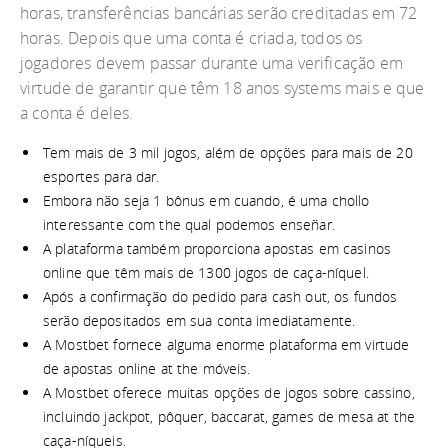
horas, transferências bancárias serão creditadas em 72
horas. Depois que uma conta é criada, todos os
jogadores devem passar durante uma verificação em
virtude de garantir que têm 18 anos systems mais e que
a conta é deles.
Tem mais de 3 mil jogos, além de opções para mais de 20
esportes para dar.
Embora não seja 1 bônus em cuando, é uma chollo
interessante com the qual podemos enseñar.
A plataforma também proporciona apostas em casinos
online que têm mais de 1300 jogos de caça-níquel.
Após a confirmação do pedido para cash out, os fundos
serão depositados em sua conta imediatamente.
A Mostbet fornece alguma enorme plataforma em virtude
de apostas online at the móveis.
A Mostbet oferece muitas opções de jogos sobre cassino,
incluindo jackpot, pôquer, baccarat, games de mesa at the
caça-níqueis.