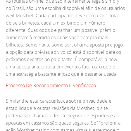
As loterias on-line, que são inteiramente legais simply
no Brasil, são uma escolha disponível afin de os usuários
weil Mostbet. Cada participante deve comprar 1 total
de seis bilhetes, cada um exibindo um número
diferente. Suas odds de ganhar um possível prêmio
aumentam à medida os quais você compra mais
bilhetes. Semelhante some sort of uma aposta pré-jogo,
a opção para prévias ao vivo só está disponível para os
próximos eventos ao palpitante. É comparável a new
uma aposta antecipada em eventos futuros, o que é
uma estratégia bastante eficaz que é bastante usada.
Processo De Reconocimiento E Verificação
Similar the esta característica sobre privacidade e
estabilidade e outras revisões da Mostbet, o site
poderia ser chamado de site seguro de esportes e as
apostas em cassinos são quase seguras. Se” “preferir a
ação Mostbet casino com games virtuais, este modelo