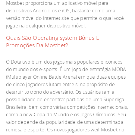
Mostbet proporciona um aplicativo móvel para
dispositivos Android os e iOS, bastante como uma
versão móvel do internet site que permite o qual você
jogue na qualquer dispositivo móvel.
Quais São Operating-system Bônus E
Promoções Da Mostbet?
O Dota two é um dos jogos mais populares e icônicos
do mundo dos e-sports. É um jogo de estratégia MOBA
(Multiplayer Online Battle Arena) em que duas equipes
de cinco jogadores lutam entre si na propósito de
destruir to trono do adversário. Os usuários tem a
possibilidade de encontrar partidas de uma Superliga
Brasileira, bem como várias competições internacionais,
como a new Copa do Mundo e os Jogos Olímpicos. Seu
valor depende da popularidade de uma determinada
remesa e esporte. Os novos jogadores weil Mosbet no