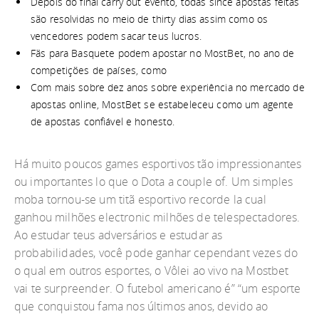
Depois do final carry out evento, todas since apostas feitas
são resolvidas no meio de thirty dias assim como os
vencedores podem sacar teus lucros.
Fãs para Basquete podem apostar no MostBet, no ano de
competições de países, como
Com mais sobre dez anos sobre experiência no mercado de
apostas online, MostBet se estabeleceu como um agente
de apostas confiável e honesto.
Há muito poucos games esportivos tão impressionantes
ou importantes lo que o Dota a couple of. Um simples
moba tornou-se um titã esportivo recorde la cual
ganhou milhões electronic milhões de telespectadores.
Ao estudar teus adversários e estudar as
probabilidades, você pode ganhar cependant vezes do
o qual em outros esportes, o Vôlei ao vivo na Mostbet
vai te surpreender. O futebol americano é” “um esporte
que conquistou fama nos últimos anos, devido ao