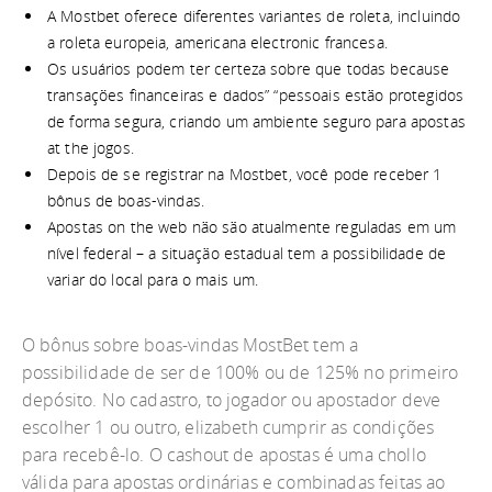
A Mostbet oferece diferentes variantes de roleta, incluindo
a roleta europeia, americana electronic francesa.
Os usuários podem ter certeza sobre que todas because
transações financeiras e dados” “pessoais estão protegidos
de forma segura, criando um ambiente seguro para apostas
at the jogos.
Depois de se registrar na Mostbet, você pode receber 1
bônus de boas-vindas.
Apostas on the web não são atualmente reguladas em um
nível federal – a situação estadual tem a possibilidade de
variar do local para o mais um.
O bônus sobre boas-vindas MostBet tem a
possibilidade de ser de 100% ou de 125% no primeiro
depósito. No cadastro, to jogador ou apostador deve
escolher 1 ou outro, elizabeth cumprir as condições
para recebê-lo. O cashout de apostas é uma chollo
válida para apostas ordinárias e combinadas feitas ao