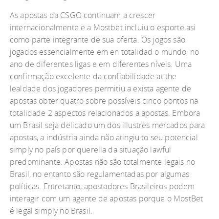
As apostas da CSGO continuam a crescer
internacionalmente e a Mostbet incluiu o esporte asi
como parte integrante de sua oferta. Os jogos são
jogados essencialmente em en totalidad o mundo, no
ano de diferentes ligas e em diferentes níveis. Uma
confirmação excelente da confiabilidade at the
lealdade dos jogadores permitiu a exista agente de
apostas obter quatro sobre possíveis cinco pontos na
totalidade 2 aspectos relacionados a apostas. Embora
um Brasil seja delicado um dos illustres mercados para
apostas, a indústria ainda não atingiu to seu potencial
simply no país por querella da situação lawful
predominante. Apostas não são totalmente legais no
Brasil, no entanto são regulamentadas por algumas
políticas. Entretanto, apostadores Brasileiros podem
interagir com um agente de apostas porque o MostBet
é legal simply no Brasil.