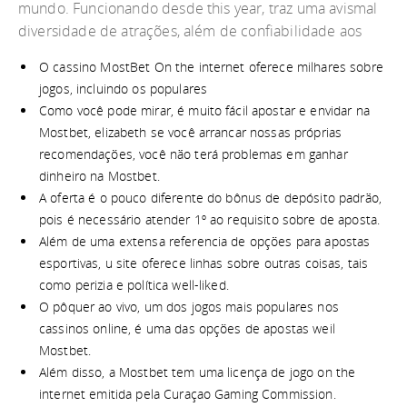
mundo. Funcionando desde this year, traz uma avismal
diversidade de atrações, além de confiabilidade aos
O cassino MostBet On the internet oferece milhares sobre
jogos, incluindo os populares
Como você pode mirar, é muito fácil apostar e envidar na
Mostbet, elizabeth se você arrancar nossas próprias
recomendações, você não terá problemas em ganhar
dinheiro na Mostbet.
A oferta é o pouco diferente do bônus de depósito padrão,
pois é necessário atender 1º ao requisito sobre de aposta.
Além de uma extensa referencia de opções para apostas
esportivas, u site oferece linhas sobre outras coisas, tais
como perizia e política well-liked.
O pôquer ao vivo, um dos jogos mais populares nos
cassinos online, é uma das opções de apostas weil
Mostbet.
Além disso, a Mostbet tem uma licença de jogo on the
internet emitida pela Curaçao Gaming Commission.