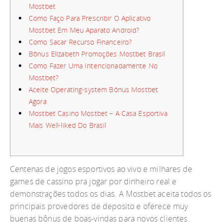
Mostbet
Como Faço Para Prescribir O Aplicativo
Mostbet Em Meu Aparato Android?
Como Sacar Recurso Financeiro?
Bônus Elizabeth Promoções Mostbet Brasil
Como Fazer Uma Intencionadamente No
Mostbet?
Aceite Operating-system Bônus Mostbet
Agora
Mostbet Casino Mostbet – A Casa Esportiva
Mais Well-liked Do Brasil
Centenas de jogos esportivos ao vivo e milhares de
games de cassino pra jogar por dinheiro real e
demonstrações todos os dias. A Mostbet aceita todos os
principais provedores de deposito e oferece muy
buenas bônus de boas-vindas para novos clientes.