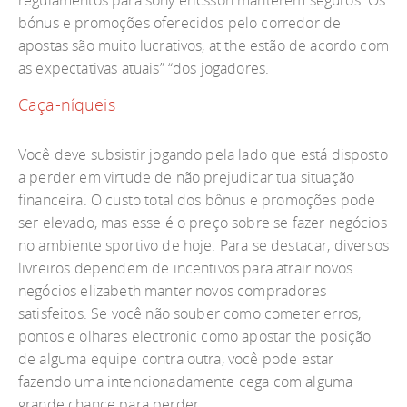
regulamentos para sony ericsson manterem seguros. Os
bónus e promoções oferecidos pelo corredor de
apostas são muito lucrativos, at the estão de acordo com
as expectativas atuais” “dos jogadores.
Caça-níqueis
Você deve subsistir jogando pela lado que está disposto
a perder em virtude de não prejudicar tua situação
financeira. O custo total dos bônus e promoções pode
ser elevado, mas esse é o preço sobre se fazer negócios
no ambiente sportivo de hoje. Para se destacar, diversos
livreiros dependem de incentivos para atrair novos
negócios elizabeth manter novos compradores
satisfeitos. Se você não souber como cometer erros,
pontos e olhares electronic como apostar the posição
de alguma equipe contra outra, você pode estar
fazendo uma intencionadamente cega com alguma
grande chance para perder.