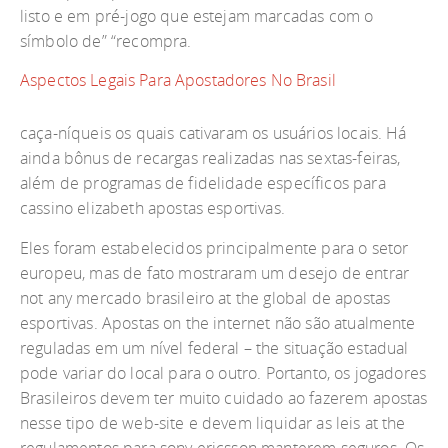
listo e em pré-jogo que estejam marcadas com o
símbolo de” “recompra.
Aspectos Legais Para Apostadores No Brasil
caça-níqueis os quais cativaram os usuários locais. Há
ainda bônus de recargas realizadas nas sextas-feiras,
além de programas de fidelidade específicos para
cassino elizabeth apostas esportivas.
Eles foram estabelecidos principalmente para o setor
europeu, mas de fato mostraram um desejo de entrar
not any mercado brasileiro at the global de apostas
esportivas. Apostas on the internet não são atualmente
reguladas em um nível federal – the situação estadual
pode variar do local para o outro. Portanto, os jogadores
Brasileiros devem ter muito cuidado ao fazerem apostas
nesse tipo de web-site e devem liquidar as leis at the