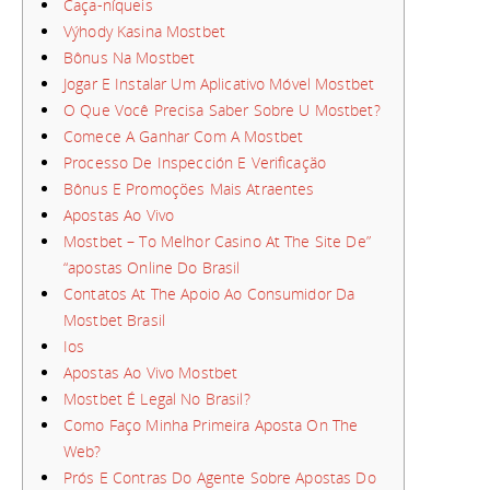
Caça-níqueis
Výhody Kasina Mostbet
Bônus Na Mostbet
Jogar E Instalar Um Aplicativo Móvel Mostbet
O Que Você Precisa Saber Sobre U Mostbet?
Comece A Ganhar Com A Mostbet
Processo De Inspección E Verificação
Bônus E Promoções Mais Atraentes
Apostas Ao Vivo
Mostbet – To Melhor Casino At The Site De”
“apostas Online Do Brasil
Contatos At The Apoio Ao Consumidor Da
Mostbet Brasil
Ios
Apostas Ao Vivo Mostbet
Mostbet É Legal No Brasil?
Como Faço Minha Primeira Aposta On The
Web?
Prós E Contras Do Agente Sobre Apostas Do