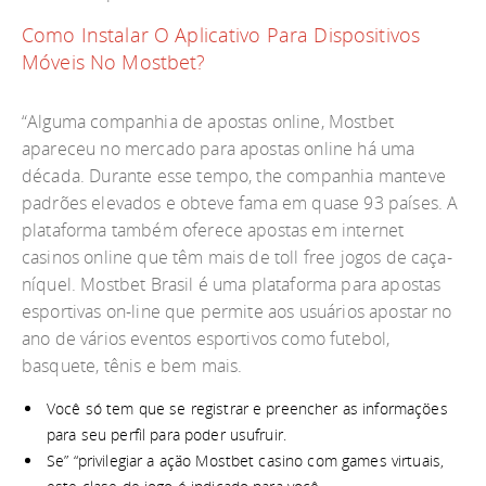
Como Instalar O Aplicativo Para Dispositivos
Móveis No Mostbet?
“Alguma companhia de apostas online, Mostbet
apareceu no mercado para apostas online há uma
década. Durante esse tempo, the companhia manteve
padrões elevados e obteve fama em quase 93 países. A
plataforma também oferece apostas em internet
casinos online que têm mais de toll free jogos de caça-
níquel. Mostbet Brasil é uma plataforma para apostas
esportivas on-line que permite aos usuários apostar no
ano de vários eventos esportivos como futebol,
basquete, tênis e bem mais.
Você só tem que se registrar e preencher as informações
para seu perfil para poder usufruir.
Se” “privilegiar a ação Mostbet casino com games virtuais,