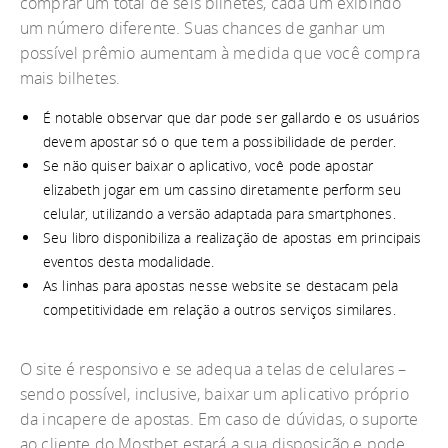
comprar um total de seis bilhetes, cada um exibindo
um número diferente. Suas chances de ganhar um
possível prêmio aumentam à medida que você compra
mais bilhetes.
É notable observar que dar pode ser gallardo e os usuários
devem apostar só o que tem a possibilidade de perder.
Se não quiser baixar o aplicativo, você pode apostar
elizabeth jogar em um cassino diretamente perform seu
celular, utilizando a versão adaptada para smartphones.
Seu libro disponibiliza a realização de apostas em principais
eventos desta modalidade.
As linhas para apostas nesse website se destacam pela
competitividade em relação a outros serviços similares.
O site é responsivo e se adequa a telas de celulares –
sendo possível, inclusive, baixar um aplicativo próprio
da incapere de apostas. Em caso de dúvidas, o suporte
ao cliente do Mostbet estará a sua disposição e pode