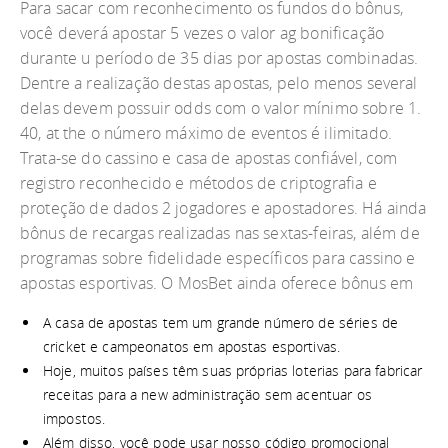
Para sacar com reconhecimento os fundos do bônus,
você deverá apostar 5 vezes o valor ag bonificação
durante u período de 35 dias por apostas combinadas.
Dentre a realização destas apostas, pelo menos several
delas devem possuir odds com o valor mínimo sobre 1.
40, at the o número máximo de eventos é ilimitado.
Trata-se do cassino e casa de apostas confiável, com
registro reconhecido e métodos de criptografia e
proteção de dados 2 jogadores e apostadores. Há ainda
bônus de recargas realizadas nas sextas-feiras, além de
programas sobre fidelidade específicos para cassino e
apostas esportivas. O MosBet ainda oferece bônus em
A casa de apostas tem um grande número de séries de
cricket e campeonatos em apostas esportivas.
Hoje, muitos países têm suas próprias loterias para fabricar
receitas para a new administração sem acentuar os
impostos.
Além disso, você pode usar nosso código promocional