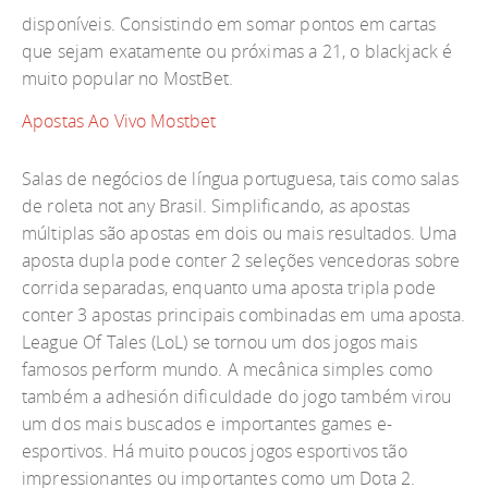
disponíveis. Consistindo em somar pontos em cartas
que sejam exatamente ou próximas a 21, o blackjack é
muito popular no MostBet.
Apostas Ao Vivo Mostbet
Salas de negócios de língua portuguesa, tais como salas
de roleta not any Brasil. Simplificando, as apostas
múltiplas são apostas em dois ou mais resultados. Uma
aposta dupla pode conter 2 seleções vencedoras sobre
corrida separadas, enquanto uma aposta tripla pode
conter 3 apostas principais combinadas em uma aposta.
League Of Tales (LoL) se tornou um dos jogos mais
famosos perform mundo. A mecânica simples como
também a adhesión dificuldade do jogo também virou
um dos mais buscados e importantes games e-
esportivos. Há muito poucos jogos esportivos tão
impressionantes ou importantes como um Dota 2.