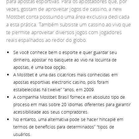
para apostas esportivas. Para os apostadores que, por
vezes, gostam de aproveitar jogos de cassino, a new
Mostbet conta possuindo uma área exclusiva dedicada
a esta prática. Também subsiste um cassino ao vivo que
te permite aproveitar diversos jogos com jogadores
reais espalhados ao redor do globo.
Se você conhece bem o esporte e quer guardar seu
dinheiro, apostar no basquete ao vivo na locuinta de
apostas, é uma boa opção.
A Mostbet é uma das cicatrices mais conhecidas em
apostas esportivas electronic casino, pois foram
estabelecidas há twelve” “anos, em 2009.
A companhia Mostbet Brasil fornece en absoluto tipo de
proceso em mais sobre 20 idiomas diferentes para garantir
acessibilidade aos seus compradores.
No entanto, uma alternativa pode se hacer hincapié em
termos de benefícios para determinados” “tipos de
usuários.