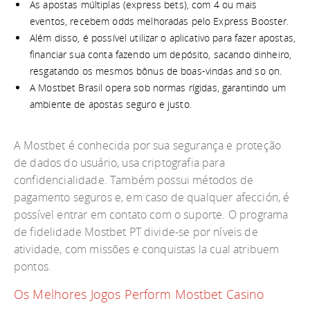
As apostas múltiplas (express bets), com 4 ou mais
eventos, recebem odds melhoradas pelo Express Booster.
Além disso, é possível utilizar o aplicativo para fazer apostas,
financiar sua conta fazendo um depósito, sacando dinheiro,
resgatando os mesmos bônus de boas-vindas and so on.
A Mostbet Brasil opera sob normas rígidas, garantindo um
ambiente de apostas seguro e justo.
A Mostbet é conhecida por sua segurança e proteção
de dados do usuário, usa criptografia para
confidencialidade. Também possui métodos de
pagamento seguros e, em caso de qualquer afección, é
possível entrar em contato com o suporte. O programa
de fidelidade Mostbet PT divide-se por níveis de
atividade, com missões e conquistas la cual atribuem
pontos.
Os Melhores Jogos Perform Mostbet Casino