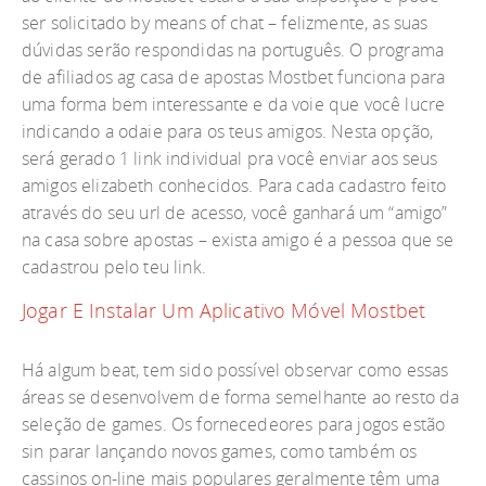
ser solicitado by means of chat – felizmente, as suas
dúvidas serão respondidas na português. O programa
de afiliados ag casa de apostas Mostbet funciona para
uma forma bem interessante e da voie que você lucre
indicando a odaie para os teus amigos. Nesta opção,
será gerado 1 link individual pra você enviar aos seus
amigos elizabeth conhecidos. Para cada cadastro feito
através do seu url de acesso, você ganhará um “amigo”
na casa sobre apostas – exista amigo é a pessoa que se
cadastrou pelo teu link.
Jogar E Instalar Um Aplicativo Móvel Mostbet
Há algum beat, tem sido possível observar como essas
áreas se desenvolvem de forma semelhante ao resto da
seleção de games. Os fornecedeores para jogos estão
sin parar lançando novos games, como também os
cassinos on-line mais populares geralmente têm uma