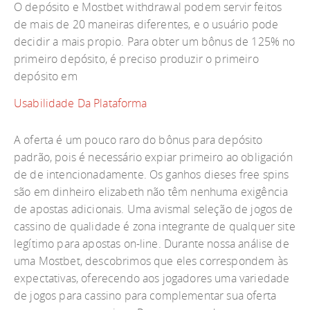
O depósito e Mostbet withdrawal podem servir feitos
de mais de 20 maneiras diferentes, e o usuário pode
decidir a mais propio. Para obter um bônus de 125% no
primeiro depósito, é preciso produzir o primeiro
depósito em
Usabilidade Da Plataforma
A oferta é um pouco raro do bônus para depósito
padrão, pois é necessário expiar primeiro ao obligación
de de intencionadamente. Os ganhos dieses free spins
são em dinheiro elizabeth não têm nenhuma exigência
de apostas adicionais. Uma avismal seleção de jogos de
cassino de qualidade é zona integrante de qualquer site
legítimo para apostas on-line. Durante nossa análise de
uma Mostbet, descobrimos que eles correspondem às
expectativas, oferecendo aos jogadores uma variedade
de jogos para cassino para complementar sua oferta