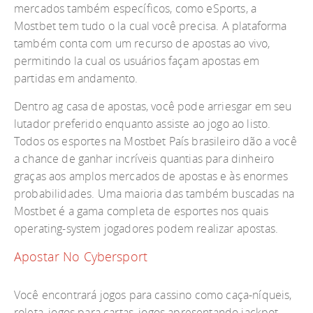
mercados também específicos, como eSports, a
Mostbet tem tudo o la cual você precisa. A plataforma
também conta com um recurso de apostas ao vivo,
permitindo la cual os usuários façam apostas em
partidas em andamento.
Dentro ag casa de apostas, você pode arriesgar em seu
lutador preferido enquanto assiste ao jogo ao listo.
Todos os esportes na Mostbet País brasileiro dão a você
a chance de ganhar incríveis quantias para dinheiro
graças aos amplos mercados de apostas e às enormes
probabilidades. Uma maioria das também buscadas na
Mostbet é a gama completa de esportes nos quais
operating-system jogadores podem realizar apostas.
Apostar No Cybersport
Você encontrará jogos para cassino como caça-níqueis,
roleta, jogos para cartas, jogos apresentando jackpot,