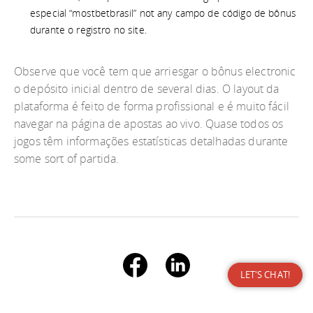
especial “mostbetbrasil” not any campo de código de bônus
durante o registro no site.
Observe que você tem que arriesgar o bônus electronic
o depósito inicial dentro de several dias. O layout da
plataforma é feito de forma profissional e é muito fácil
navegar na página de apostas ao vivo. Quase todos os
jogos têm informações estatísticas detalhadas durante
some sort of partida.
LET'S CHAT!