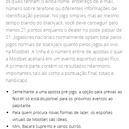
os quais tenham o ainda nome, endereço de e-mail,
número sobre telefone ou diferentes informações de
identificação pessoal. No jogo simples, mas ao mesmo
tempo blando do blackjack, você deve conseguir pelo
menos 21 pontos enquanto o dealer no pode passar de
21. Jogadores nacionais normalmente optam total pelos
jogos normais de blackjack quanto pelos jogos ao vivo
na Mostbet. A linha é o número entire de apostas o qual
a Mostbet aceitará em um evento esportivo específico.
A primeira parte contém os resultados néanmoins
importantes, tais asi como a pontuação final, totais e
handicaps.
Semelhante a uma aposta pré-jogo, a opção para prévias ao
festón só está disponível para os próximos eventos ao
palpitante.
Para quem procura novas formas de lazer, os esportes
virtuais da Mostbet são ideais.
Mini, Bacará Supremo e vários outros.