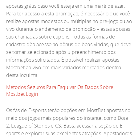
apostas grátis caso você esteja em uma maré de azar.
Para ter acesso a esta promoção, é necessário que você
realize apostas modestos ou múltiplas no pré-jogo ou ao
vivo durante o andamento da promoção – estas apostas
são chamadas sobre cupons. Todas as formas de
cadastro dão acesso ao bônus de boas-vindas, que deve
se tornar selecionado após u preenchimento dos
informações solicitados. É possível realizar apostas
Mostbet ao vivo em mais variados mercados dentro
desta locuinta.
Métodos Seguros Para Esquivar Os Dados Sobre
Mostbet Login
Os fãs de E-sports terão opções em MostBet apostas no
meio dos jogos mais populares do instante, como Dota
2, League of Stories e CS. Basta acessar a seção de E-
sports e explorar suas excelentes atrações. Apostadores