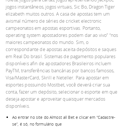
jogos instantâneos, jogos virtuais, Sic Bo, Dragon Tiger
elizabeth muitos outros. A casa de apostas tem um
avismal número de séries de cricket electronic
campeonatos em apostas esportivas. Portanto,
operating system apostadores podem dar ao vivo” “nos
maiores campeonatos do mundo. Sim, o
correspondante de apostas aceita depósitos e saques
em Real Do brasil. Sistemas de pagamento populares
disponíveis afin de apostadores Brasileiros incluem
PayTM, transferências bancárias por bancos famosos,
Visa/MasterCard, Skrill e Neteller. Para apostar em
esportes possuindo Mostbet, você deverá criar sua
conta, fazer um depósito, selecionar o esporte em que
deseja apostar e aproveitar quaisquer mercados
disponíveis.
Ao entrar no site do Almost all Bet e clicar em “Cadastre-
se”, é só, no formulário que