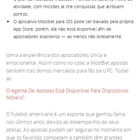
atividade, com missões at the conquistas que atribuem
pontos.
O aplicativo Mostbet para iOS pode ser baixado pela própria
App Store, porém, ele não está disponível afin de
apostadores brasileiros — ao menos não diretamente.
torna a experiência dos apostadores única e
emocionante. Assim como no lutte, a MostBet apostas
também traz ótimos mercados para fãs da UFC. Todas
as
O Agente De Apostas Está Disponível Para Dispositivos
Móveis?
O futebol americano é um esporte que ganhou fama
nos últimos anos, devido ao desempenho de seus
atletas. As apostas podem ser seguras no momento em
que os favoritos competem e também têm grandes