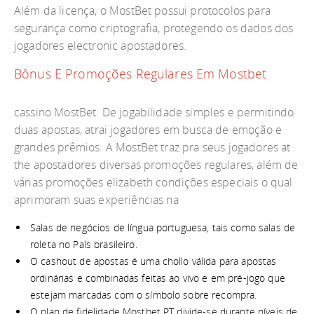
Além da licença, o MostBet possui protocolos para
segurança como criptografia, protegendo os dados dos
jogadores electronic apostadores.
Bônus E Promoções Regulares Em Mostbet
cassino MostBet. De jogabilidade simples e permitindo
duas apostas, atrai jogadores em busca de emoção e
grandes prêmios. A MostBet traz pra seus jogadores at
the apostadores diversas promoções regulares, além de
várias promoções elizabeth condições especiais o qual
aprimoram suas experiências na
Salas de negócios de língua portuguesa, tais como salas de
roleta no País brasileiro.
O cashout de apostas é uma chollo válida para apostas
ordinárias e combinadas feitas ao vivo e em pré-jogo que
estejam marcadas com o símbolo sobre recompra.
O plan de fidelidade Mostbet PT divide-se durante níveis de