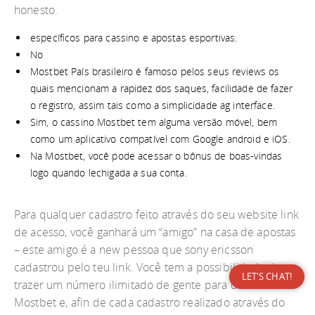
honesto.
específicos para cassino e apostas esportivas.
No
Mostbet País brasileiro é famoso pelos seus reviews os
quais mencionam a rapidez dos saques, facilidade de fazer
o registro, assim tais como a simplicidade ag interface.
Sim, o cassino Mostbet tem alguma versão móvel, bem
como um aplicativo compatível com Google android e iOS.
Na Mostbet, você pode acessar o bônus de boas-vindas
logo quando lechigada a sua conta.
Para qualquer cadastro feito através do seu website link
de acesso, você ganhará um “amigo” na casa de apostas
– este amigo é a new pessoa que sony ericsson
cadastrou pelo teu link. Você tem a possibilidade de
LET'S CHAT!
trazer um número ilimitado de gente para dentro do
Mostbet e, afin de cada cadastro realizado através do