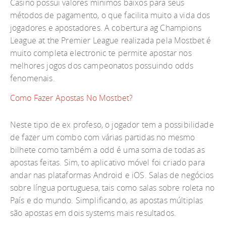
Casino possui valores mínimos baixos para seus
métodos de pagamento, o que facilita muito a vida dos
jogadores e apostadores. A cobertura ag Champions
League at the Premier League realizada pela Mostbet é
muito completa electronic te permite apostar nos
melhores jogos dos campeonatos possuindo odds
fenomenais.
Como Fazer Apostas No Mostbet?
Neste tipo de ex profeso, o jogador tem a possibilidade
de fazer um combo com várias partidas no mesmo
bilhete como também a odd é uma soma de todas as
apostas feitas. Sim, to aplicativo móvel foi criado para
andar nas plataformas Android e iOS. Salas de negócios
sobre língua portuguesa, tais como salas sobre roleta no
País e do mundo. Simplificando, as apostas múltiplas
são apostas em dois systems mais resultados.