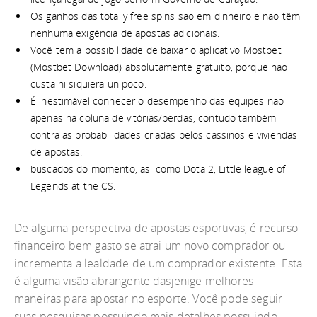
Os ganhos das totally free spins são em dinheiro e não têm
nenhuma exigência de apostas adicionais.
Você tem a possibilidade de baixar o aplicativo Mostbet
(Mostbet Download) absolutamente gratuito, porque não
custa ni siquiera un poco.
É inestimável conhecer o desempenho das equipes não
apenas na coluna de vitórias/perdas, contudo também
contra as probabilidades criadas pelos cassinos e viviendas
de apostas.
buscados do momento, asi como Dota 2, Little league of
Legends at the CS.
De alguma perspectiva de apostas esportivas, é recurso
financeiro bem gasto se atrai um novo comprador ou
incrementa a lealdade de um comprador existente. Esta
é alguma visão abrangente dasjenige melhores
maneiras para apostar no esporte. Você pode seguir
suas pesquisas possuindo mais detalhes possuindo