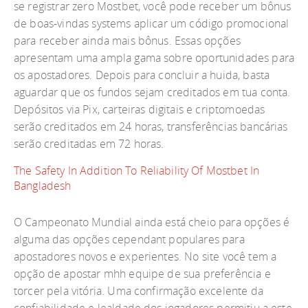
se registrar zero Mostbet, você pode receber um bônus
de boas-vindas systems aplicar um código promocional
para receber ainda mais bônus. Essas opções
apresentam uma ampla gama sobre oportunidades para
os apostadores. Depois para concluir a huida, basta
aguardar que os fundos sejam creditados em tua conta.
Depósitos via Pix, carteiras digitais e criptomoedas
serão creditados em 24 horas, transferências bancárias
serão creditadas em 72 horas.
The Safety In Addition To Reliability Of Mostbet In
Bangladesh
O Campeonato Mundial ainda está cheio para opções é
alguma das opções cependant populares para
apostadores novos e experientes. No site você tem a
opção de apostar mhh equipe de sua preferência e
torcer pela vitória. Uma confirmação excelente da