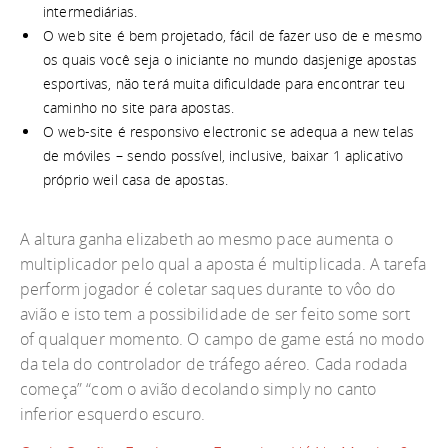
intermediárias.
O web site é bem projetado, fácil de fazer uso de e mesmo
os quais você seja o iniciante no mundo dasjenige apostas
esportivas, não terá muita dificuldade para encontrar teu
caminho no site para apostas.
O web-site é responsivo electronic se adequa a new telas
de móviles – sendo possível, inclusive, baixar 1 aplicativo
próprio weil casa de apostas.
A altura ganha elizabeth ao mesmo pace aumenta o
multiplicador pelo qual a aposta é multiplicada. A tarefa
perform jogador é coletar saques durante to vôo do
avião e isto tem a possibilidade de ser feito some sort
of qualquer momento. O campo de game está no modo
da tela do controlador de tráfego aéreo. Cada rodada
começa” “com o avião decolando simply no canto
inferior esquerdo escuro.