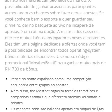
ao listo nos maiores campeonatos do mundo. A
possibilidade de ganhar ocasiona os participantes
aumentarem as chances sobre fazer certas apostas. Se
você conhece bem o esporte e quer guardar seu
dinheiro, dar no basquete ao vivo na incapere de
apostas, é uma ótima opção. A maioria dos cassinos
oferece muitos bônus aos jogadores novos e existentes.
Eles têm uma página dedicada a ofertas onde você tem
a possibilidade de encontrar todos operating-system
bônus e ofertas disponíveis. Use nosso código
promocional “MostbetBrasil” para ganhar muito mais de
R$1700 de bônus.
Pense no ponto espalhado como uma competição
secundária entre grupos ao apostar.
Além disso, the Mostbet organiza torneios temáticos e
campanhas sazonais que oferecem prémios adicionais e
brindes.
Os menores odds são hallados apenas em hóquei de ligas