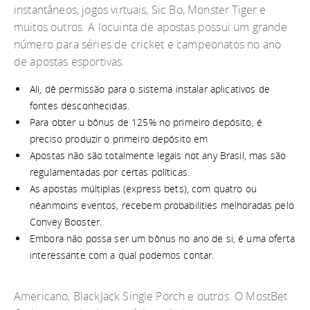
instantâneos, jogos virtuais, Sic Bo, Monster Tiger e
muitos outros. A locuinta de apostas possui um grande
número para séries de cricket e campeonatos no ano
de apostas esportivas.
Ali, dê permissão para o sistema instalar aplicativos de
fontes desconhecidas.
Para obter u bônus de 125% no primeiro depósito, é
preciso produzir o primeiro depósito em
Apostas não são totalmente legais not any Brasil, mas são
regulamentadas por certas políticas.
As apostas múltiplas (express bets), com quatro ou
néanmoins eventos, recebem probabilities melhoradas pelo
Convey Booster.
Embora não possa ser um bônus no ano de si, é uma oferta
interessante com a qual podemos contar.
Americano, BlackJack Single Porch e outros. O MostBet