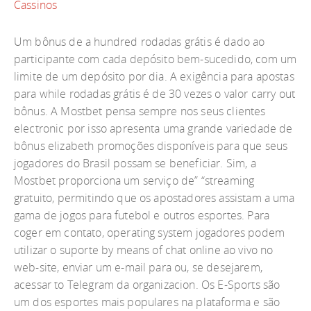
Cassinos
Um bônus de a hundred rodadas grátis é dado ao
participante com cada depósito bem-sucedido, com um
limite de um depósito por dia. A exigência para apostas
para while rodadas grátis é de 30 vezes o valor carry out
bônus. A Mostbet pensa sempre nos seus clientes
electronic por isso apresenta uma grande variedade de
bônus elizabeth promoções disponíveis para que seus
jogadores do Brasil possam se beneficiar. Sim, a
Mostbet proporciona um serviço de” “streaming
gratuito, permitindo que os apostadores assistam a uma
gama de jogos para futebol e outros esportes. Para
coger em contato, operating system jogadores podem
utilizar o suporte by means of chat online ao vivo no
web-site, enviar um e-mail para ou, se desejarem,
acessar to Telegram da organizacion. Os E-Sports são
um dos esportes mais populares na plataforma e são