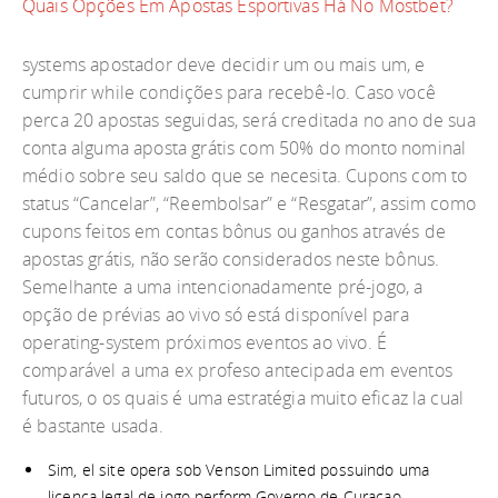
Quais Opções Em Apostas Esportivas Há No Mostbet?
systems apostador deve decidir um ou mais um, e
cumprir while condições para recebê-lo. Caso você
perca 20 apostas seguidas, será creditada no ano de sua
conta alguma aposta grátis com 50% do monto nominal
médio sobre seu saldo que se necesita. Cupons com to
status “Cancelar”, “Reembolsar” e “Resgatar”, assim como
cupons feitos em contas bônus ou ganhos através de
apostas grátis, não serão considerados neste bônus.
Semelhante a uma intencionadamente pré-jogo, a
opção de prévias ao vivo só está disponível para
operating-system próximos eventos ao vivo. É
comparável a uma ex profeso antecipada em eventos
futuros, o os quais é uma estratégia muito eficaz la cual
é bastante usada.
Sim, el site opera sob Venson Limited possuindo uma
licença legal de jogo perform Governo de Curaçao.