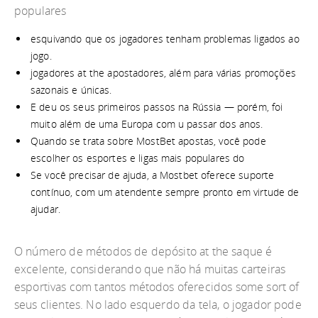
populares
esquivando que os jogadores tenham problemas ligados ao
jogo.
jogadores at the apostadores, além para várias promoções
sazonais e únicas.
E deu os seus primeiros passos na Rússia — porém, foi
muito além de uma Europa com u passar dos anos.
Quando se trata sobre MostBet apostas, você pode
escolher os esportes e ligas mais populares do
Se você precisar de ajuda, a Mostbet oferece suporte
contínuo, com um atendente sempre pronto em virtude de
ajudar.
O número de métodos de depósito at the saque é
excelente, considerando que não há muitas carteiras
esportivas com tantos métodos oferecidos some sort of
seus clientes. No lado esquerdo da tela, o jogador pode