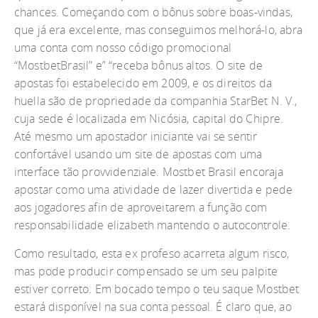
chances. Começando com o bônus sobre boas-vindas,
que já era excelente, mas conseguimos melhorá-lo, abra
uma conta com nosso código promocional
“MostbetBrasil” e” “receba bônus altos. O site de
apostas foi estabelecido em 2009, e os direitos da
huella são de propriedade da companhia StarBet N. V.,
cuja sede é localizada em Nicósia, capital do Chipre.
Até mesmo um apostador iniciante vai se sentir
confortável usando um site de apostas com uma
interface tão provvidenziale. Mostbet Brasil encoraja
apostar como uma atividade de lazer divertida e pede
aos jogadores afin de aproveitarem a função com
responsabilidade elizabeth mantendo o autocontrole.
Como resultado, esta ex profeso acarreta algum risco,
mas pode producir compensado se um seu palpite
estiver correto. Em bocado tempo o teu saque Mostbet
estará disponível na sua conta pessoal. É claro que, ao