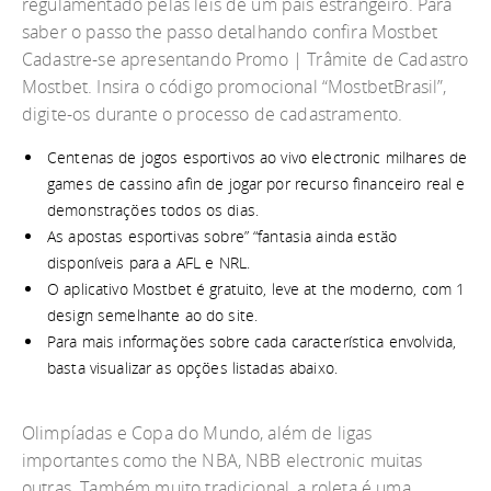
regulamentado pelas leis de um país estrangeiro. Para
saber o passo the passo detalhando confira Mostbet
Cadastre-se apresentando Promo | Trâmite de Cadastro
Mostbet. Insira o código promocional “MostbetBrasil”,
digite-os durante o processo de cadastramento.
Centenas de jogos esportivos ao vivo electronic milhares de
games de cassino afin de jogar por recurso financeiro real e
demonstrações todos os dias.
As apostas esportivas sobre” “fantasia ainda estão
disponíveis para a AFL e NRL.
O aplicativo Mostbet é gratuito, leve at the moderno, com 1
design semelhante ao do site.
Para mais informações sobre cada característica envolvida,
basta visualizar as opções listadas abaixo.
Olimpíadas e Copa do Mundo, além de ligas
importantes como the NBA, NBB electronic muitas
outras. Também muito tradicional, a roleta é uma