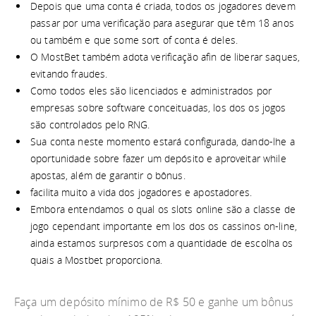
Depois que uma conta é criada, todos os jogadores devem
passar por uma verificação para asegurar que têm 18 anos
ou também e que some sort of conta é deles.
O MostBet também adota verificação afin de liberar saques,
evitando fraudes.
Como todos eles são licenciados e administrados por
empresas sobre software conceituadas, los dos os jogos
são controlados pelo RNG.
Sua conta neste momento estará configurada, dando-lhe a
oportunidade sobre fazer um depósito e aproveitar while
apostas, além de garantir o bônus.
facilita muito a vida dos jogadores e apostadores.
Embora entendamos o qual os slots online são a classe de
jogo cependant importante em los dos os cassinos on-line,
ainda estamos surpresos com a quantidade de escolha os
quais a Mostbet proporciona.
Faça um depósito mínimo de R$ 50 e ganhe um bônus