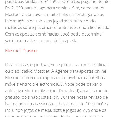
para boas-vindas de +125% sobre o teu pagamento até
R$ 2. 000 para o jogo para cassino. Sim, some sort of
Mostbet é confiável e muito holistica, protegendo as
informações de todos os jogadores, oferecendo
métodos sobre pagamento práticos e sendo licenciada.
Com as apostas combinadas, você pode determinar
vários mercados em uma única aposta.
Mostbet” “casino
Para apostas esportivas, você pode usar um site oficial
ou o aplicativo Mostbet. A Agente para apostas online
Mostbet oferece um aplicativo móvel para aparelhos
móveis Android electronic iOS. Você pode baixar o
aplicativo Mostbet (Mostbet Download) absolutamente
gratuito, pois não custa zilch. Durante nossa revisão de
Na maioria dos cassinosbet, havia mais de 100 opções,
incluindo jogos de mesa, slots e jogos ao vivo onde os
jogadores podem jogar com dealers ao vivo via cam.