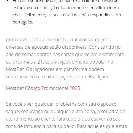
Em caso sobre dúvidas, o suporte ao cliente do Mostbet
estará a sua disposição elizabeth pode ser solicitado via
chat – felizmente, as suas dúvidas serão respondidas em
português.
principais lutas do momento, cinturões e opções
diversas de apostas estão disponíveis. Consistindo no
ano de somar pontos nas cartas que sejam exatamente
ou próximas a 21, to blackjack é muito popular no
MostBet. Os jogadores em plataforma podem
selecionar entre muitas opções, como Blackjack
Mostbet Código Promocional 2025
Se você tiver qualquer problema com seu depósito,
saque, segurança ou qualquer outra coisa, a squadra de
atendimento ao cliente fará tudo o que estiver ao seu
zona de influencia para ajudá-lo. Para aqueles que estão