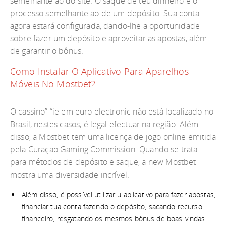
semelhante ao do site. O saque de teu dinheiro é o
processo semelhante ao de um depósito. Sua conta
agora estará configurada, dando-lhe a oportunidade
sobre fazer um depósito e aproveitar as apostas, além
de garantir o bônus.
Como Instalar O Aplicativo Para Aparelhos
Móveis No Mostbet?
O cassino” “ie em euro electronic não está localizado no
Brasil, nestes casos, é legal efectuar na região. Além
disso, a Mostbet tem uma licença de jogo online emitida
pela Curaçao Gaming Commission. Quando se trata
para métodos de depósito e saque, a new Mostbet
mostra uma diversidade incrível.
Além disso, é possível utilizar u aplicativo para fazer apostas,
financiar tua conta fazendo o depósito, sacando recurso
financeiro, resgatando os mesmos bônus de boas-vindas