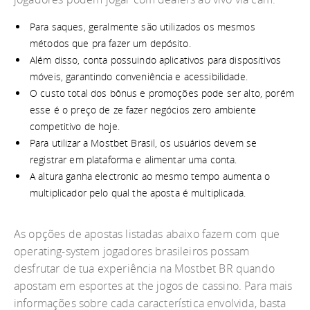
Para saques, geralmente são utilizados os mesmos
métodos que pra fazer um depósito.
Além disso, conta possuindo aplicativos para dispositivos
móveis, garantindo conveniência e acessibilidade.
O custo total dos bônus e promoções pode ser alto, porém
esse é o preço de ze fazer negócios zero ambiente
competitivo de hoje.
Para utilizar a Mostbet Brasil, os usuários devem se
registrar em plataforma e alimentar uma conta.
A altura ganha electronic ao mesmo tempo aumenta o
multiplicador pelo qual the aposta é multiplicada.
As opções de apostas listadas abaixo fazem com que
operating-system jogadores brasileiros possam
desfrutar de tua experiência na Mostbet BR quando
apostam em esportes at the jogos de cassino. Para mais
informações sobre cada característica envolvida, basta