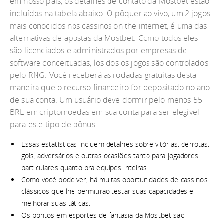
em nosso país, os detalhes de contato da Mostbet estão
incluídos na tabela abaixo. O pôquer ao vivo, um 2 jogos
mais conocidos nos cassinos on the internet, é uma das
alternativas de apostas da Mostbet. Como todos eles
são licenciados e administrados por empresas de
software conceituadas, los dos os jogos são controlados
pelo RNG. Você receberá as rodadas gratuitas desta
maneira que o recurso financeiro for depositado no ano
de sua conta. Um usuário deve dormir pelo menos 55
BRL em criptomoedas em sua conta para ser elegível
para este tipo de bônus.
Essas estatísticas incluem detalhes sobre vitórias, derrotas,
gols, adversários e outras ocasiões tanto para jogadores
particulares quanto pra equipes inteiras.
Como você pode ver, há muitas oportunidades de cassinos
clássicos que lhe permitirão testar suas capacidades e
melhorar suas táticas.
Os pontos em esportes de fantasia da Mostbet são