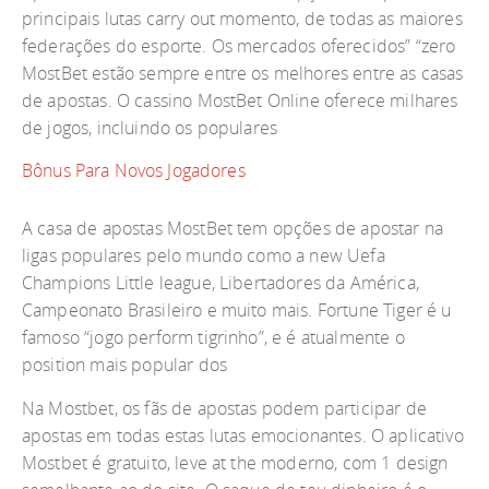
principais lutas carry out momento, de todas as maiores
federações do esporte. Os mercados oferecidos” “zero
MostBet estão sempre entre os melhores entre as casas
de apostas. O cassino MostBet Online oferece milhares
de jogos, incluindo os populares
Bônus Para Novos Jogadores
A casa de apostas MostBet tem opções de apostar na
ligas populares pelo mundo como a new Uefa
Champions Little league, Libertadores da América,
Campeonato Brasileiro e muito mais. Fortune Tiger é u
famoso “jogo perform tigrinho”, e é atualmente o
position mais popular dos
Na Mostbet, os fãs de apostas podem participar de
apostas em todas estas lutas emocionantes. O aplicativo
Mostbet é gratuito, leve at the moderno, com 1 design