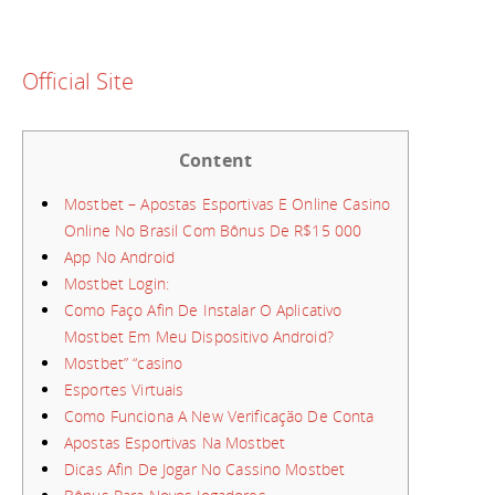
Official Site
Content
Mostbet – Apostas Esportivas E Online Casino
Online No Brasil Com Bônus De R$15 000
App No Android
Mostbet Login:
Como Faço Afin De Instalar O Aplicativo
Mostbet Em Meu Dispositivo Android?
Mostbet” “casino
Esportes Virtuais
Como Funciona A New Verificação De Conta
Apostas Esportivas Na Mostbet
Dicas Afin De Jogar No Cassino Mostbet