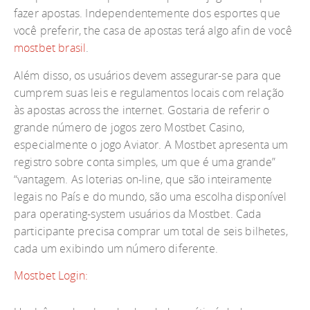
fazer apostas. Independentemente dos esportes que
você preferir, the casa de apostas terá algo afin de você
mostbet brasil
.
Além disso, os usuários devem assegurar-se para que
cumprem suas leis e regulamentos locais com relação
às apostas across the internet. Gostaria de referir o
grande número de jogos zero Mostbet Casino,
especialmente o jogo Aviator. A Mostbet apresenta um
registro sobre conta simples, um que é uma grande”
“vantagem. As loterias on-line, que são inteiramente
legais no País e do mundo, são uma escolha disponível
para operating-system usuários da Mostbet. Cada
participante precisa comprar um total de seis bilhetes,
cada um exibindo um número diferente.
Mostbet Login: