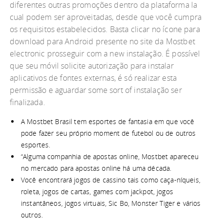
diferentes outras promoções dentro da plataforma la
cual podem ser aproveitadas, desde que você cumpra
os requisitos estabelecidos. Basta clicar no ícone para
download para Android presente no site da Mostbet
electronic prosseguir com a new instalação. É possível
que seu móvil solicite autorização para instalar
aplicativos de fontes externas, é só realizar esta
permissão e aguardar some sort of instalação ser
finalizada.
A Mostbet Brasil tem esportes de fantasia em que você
pode fazer seu próprio moment de futebol ou de outros
esportes.
“Alguma companhia de apostas online, Mostbet apareceu
no mercado para apostas online há uma década.
Você encontrará jogos de cassino tais como caça-níqueis,
roleta, jogos de cartas, games com jackpot, jogos
instantâneos, jogos virtuais, Sic Bo, Monster Tiger e vários
outros.