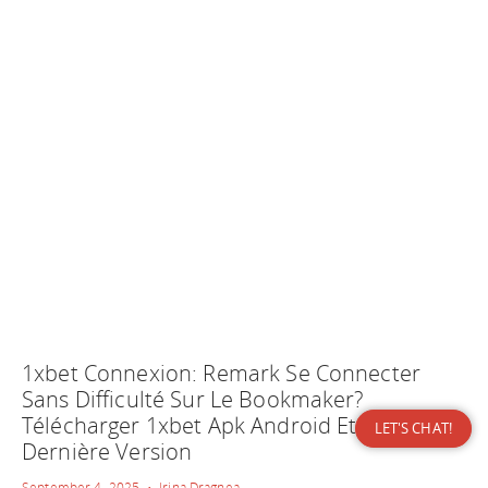
1xbet Connexion: Remark Se Connecter
Sans Difficulté Sur Le Bookmaker?
Télécharger 1xbet Apk Android Et Ios 1xbet
LET'S CHAT!
Dernière Version
September 4, 2025 • Irina Dragnea