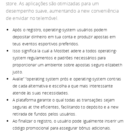
store. As aplicações são otimizadas para um
desempenho suave, aumentando a new conveniência
de envidar no telemóvel.
Após o registro, operating-system usuários podem
depositar dinheiro em tua conta e produzir apostas em
teus eventos esportivos preferidos.
Isso significa la cual a Mostbet adere a todos operating-
system regulamentos e padrões necessários para
proporcionar um ambiente sobre apostas seguro elizabeth
justo.
Avalie” “operating system prós e operating-system contras
de cada alternativa e escolha a que mais interessante
atende às suas necessidades.
A plataforma garante o qual todas as transações sejam
seguras at the eficientes, facilitando to depósito e a new
retirada de fundos pelos usuários.
Ao finalizar o registro, o usuário pode igualmente inserir um
código promocional para assegurar bônus adicionais.