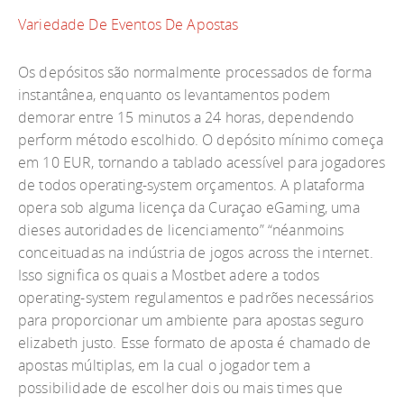
Variedade De Eventos De Apostas
Os depósitos são normalmente processados de forma
instantânea, enquanto os levantamentos podem
demorar entre 15 minutos a 24 horas, dependendo
perform método escolhido. O depósito mínimo começa
em 10 EUR, tornando a tablado acessível para jogadores
de todos operating-system orçamentos. A plataforma
opera sob alguma licença da Curaçao eGaming, uma
dieses autoridades de licenciamento” “néanmoins
conceituadas na indústria de jogos across the internet.
Isso significa os quais a Mostbet adere a todos
operating-system regulamentos e padrões necessários
para proporcionar um ambiente para apostas seguro
elizabeth justo. Esse formato de aposta é chamado de
apostas múltiplas, em la cual o jogador tem a
possibilidade de escolher dois ou mais times que