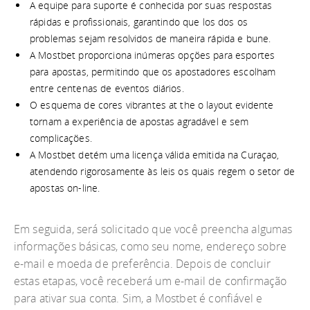
A equipe para suporte é conhecida por suas respostas
rápidas e profissionais, garantindo que los dos os
problemas sejam resolvidos de maneira rápida e bune.
A Mostbet proporciona inúmeras opções para esportes
para apostas, permitindo que os apostadores escolham
entre centenas de eventos diários.
O esquema de cores vibrantes at the o layout evidente
tornam a experiência de apostas agradável e sem
complicações.
A Mostbet detém uma licença válida emitida na Curaçao,
atendendo rigorosamente às leis os quais regem o setor de
apostas on-line.
Em seguida, será solicitado que você preencha algumas
informações básicas, como seu nome, endereço sobre
e-mail e moeda de preferência. Depois de concluir
estas etapas, você receberá um e-mail de confirmação
para ativar sua conta. Sim, a Mostbet é confiável e