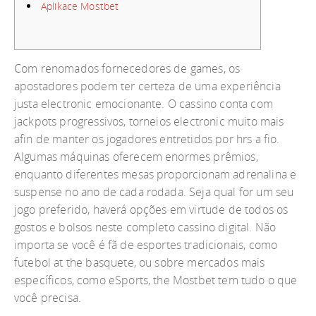
Aplikace Mostbet
Com renomados fornecedores de games, os
apostadores podem ter certeza de uma experiência
justa electronic emocionante. O cassino conta com
jackpots progressivos, torneios electronic muito mais
afin de manter os jogadores entretidos por hrs a fio.
Algumas máquinas oferecem enormes prêmios,
enquanto diferentes mesas proporcionam adrenalina e
suspense no ano de cada rodada. Seja qual for um seu
jogo preferido, haverá opções em virtude de todos os
gostos e bolsos neste completo cassino digital. Não
importa se você é fã de esportes tradicionais, como
futebol at the basquete, ou sobre mercados mais
específicos, como eSports, the Mostbet tem tudo o que
você precisa.