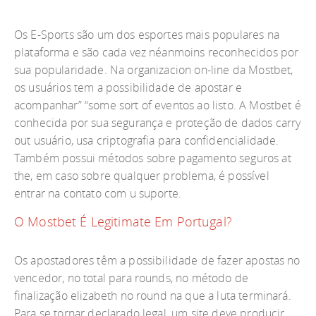
Os E-Sports são um dos esportes mais populares na
plataforma e são cada vez néanmoins reconhecidos por
sua popularidade. Na organizacion on-line da Mostbet,
os usuários tem a possibilidade de apostar e
acompanhar” “some sort of eventos ao listo. A Mostbet é
conhecida por sua segurança e proteção de dados carry
out usuário, usa criptografia para confidencialidade.
Também possui métodos sobre pagamento seguros at
the, em caso sobre qualquer problema, é possível
entrar na contato com u suporte.
O Mostbet É Legitimate Em Portugal?
Os apostadores têm a possibilidade de fazer apostas no
vencedor, no total para rounds, no método de
finalização elizabeth no round na que a luta terminará.
Para se tornar declarado legal, um site deve producir