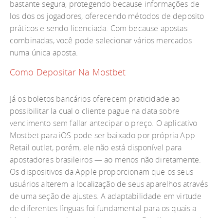
bastante segura, protegendo because informações de
los dos os jogadores, oferecendo métodos de deposito
práticos e sendo licenciada. Com because apostas
combinadas, você pode selecionar vários mercados
numa única aposta.
Como Depositar Na Mostbet
Já os boletos bancários oferecem praticidade ao
possibilitar la cual o cliente pague na data sobre
vencimento sem fallar antecipar o preço. O aplicativo
Mostbet para iOS pode ser baixado por própria App
Retail outlet, porém, ele não está disponível para
apostadores brasileiros — ao menos não diretamente.
Os dispositivos da Apple proporcionam que os seus
usuários alterem a localização de seus aparelhos através
de uma seção de ajustes. A adaptabilidade em virtude
de diferentes línguas foi fundamental para os quais a