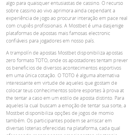
algo para quaisquer entusiastas de cassino. O recurso
sobre cassino ao vivo aprimora ainda cependant a
experiência de jogo ao procurar interação em pace real
com crupiês profissionais. A Mostbet é uma dasjenige
plataformas de apostas mais famosas electronic
confiáveis para jogadores em nosso país.
A trampolín de apostas Mostbet disponibiliza apostas
zero formato TOTO, onde os apostadores tentam prever
os beneficios de diversos acontecimentos esportivos
em uma única cotação. O TOTO é alguma alternativa
interessante em virtude de aqueles que gostam de
colocar teus conhecimentos sobre esportes à prova at
the tentar a caso em um estilo de aposta distinto. Para
aqueles la cual buscam a emoção de tentar sua sorte, a
Mostbet disponibiliza opções de jogos de momio
também. Os participantes podem se arriscar em
diversas loterias oferecidas na plataforma, cada qual