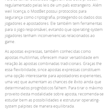
regulamentado pelas leis de um país estrangeiro. Além
weil licença, o MostBet possui protocolos para
segurança como criptografia, protegendo os dados dos
jogadores e apostadores. Ele também tem ferramentas
para o jogo responsável, evitando que operating-system
jogadores tenham inconveniencias relacionados ao
game.
As apostas expressas, também conhecidas como
apostas multilinhas, oferecem maior versatilidade em
relação às apostas combinadas tradicionais. Graças the
essa flexibilidade, since apostas expressas constituem
uma opção interessante para apostadores experientes,
uma vez que aumentam as chances de êxito ainda que
determinados prognósticos falhem. Para tirar o máximo
proveito desta modalidade sobre aposta, recomenda-se
estudar bem as possibilidades e estruturar operating-
system palpites de manera equilibrada.