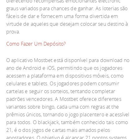
oferecendo recompensas emocionantes electronic
graus variados para chances de ganhar. As loterias são
fáceis de dar e fornecem uma forma divertida em
virtude de aqueles que desejam colocar seu destino à
prova.
Como Fazer Um Depósito?
O aplicativo Mostbet está disponível para download no
ano de Android e iOS, permitindo que os jogadores
acessem a plataforma em dispositivos móveis, como
celulares e tablets. Os jogadores podem consumir
cartelas e seguir os sorteios, tentando completar
padrões vencedores. A Mostbet oferece diferentes
variantes sobre bingo, cada uma com regras at the
prêmios únicos, tornando o jogo placentero e acessível
para todos. O blackjack, também conhecido tais como
21, é o dos jogos de cartas mais amados pelos
apostadores. O objetivo é alcançar 21 pontos systems