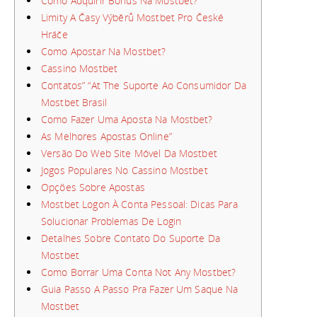
Como Adquirir Bônus Na Mostbet?
Limity A Časy Výběrů Mostbet Pro České
Hráče
Como Apostar Na Mostbet?
Cassino Mostbet
Contatos” “At The Suporte Ao Consumidor Da
Mostbet Brasil
Como Fazer Uma Aposta Na Mostbet?
As Melhores Apostas Online”
Versão Do Web Site Móvel Da Mostbet
Jogos Populares No Cassino Mostbet
Opções Sobre Apostas
Mostbet Logon À Conta Pessoal: Dicas Para
Solucionar Problemas De Login
Detalhes Sobre Contato Do Suporte Da
Mostbet
Como Borrar Uma Conta Not Any Mostbet?
Guia Passo A Passo Pra Fazer Um Saque Na
Mostbet