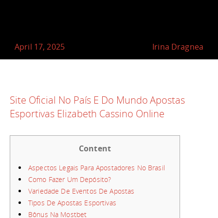
April 17, 2025
Irina Dragnea
Site Oficial No País E Do Mundo Apostas
Esportivas Elizabeth Cassino Online
Content
Aspectos Legais Para Apostadores No Brasil
Como Fazer Um Depósito?
Variedade De Eventos De Apostas
Tipos De Apostas Esportivas
Bônus Na Mostbet