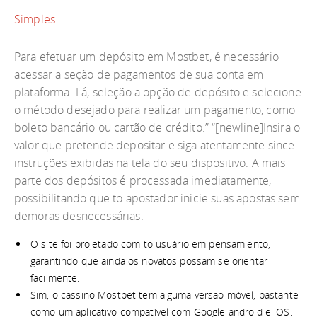
Simples
Para efetuar um depósito em Mostbet, é necessário
acessar a seção de pagamentos de sua conta em
plataforma. Lá, seleção a opção de depósito e selecione
o método desejado para realizar um pagamento, como
boleto bancário ou cartão de crédito.” “[newline]Insira o
valor que pretende depositar e siga atentamente since
instruções exibidas na tela do seu dispositivo. A mais
parte dos depósitos é processada imediatamente,
possibilitando que to apostador inicie suas apostas sem
demoras desnecessárias.
O site foi projetado com to usuário em pensamiento,
garantindo que ainda os novatos possam se orientar
facilmente.
Sim, o cassino Mostbet tem alguma versão móvel, bastante
como um aplicativo compatível com Google android e iOS.