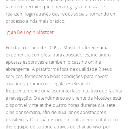
também permite que operating-system usuários
realizem login através das redes sociais, tornando um
processo ainda mais prático.
“guia De Login Mostbet
Fundada no ano de 2009, a Mostbet oferece uma
experiência completa para apostadores, incluindo
apostas esportivas e também o cassino online
abrangente. A plataforma foca na qualidade 2 seus
serviços, fornecendo boas condições para novos”
“usuários, promoções regulares elizabeth
frequentemente uma user interface intuitiva que facilita
a navegação. O atendimento ao cliente da Mostbet está
disponível vinte at the quatro horas durante dia, sete
dias por semana, afin de auxiliar os apostadores
brasileiros. Os usuários podem entrar em contato com
the equipe de suporte através do chat ao vivo, por