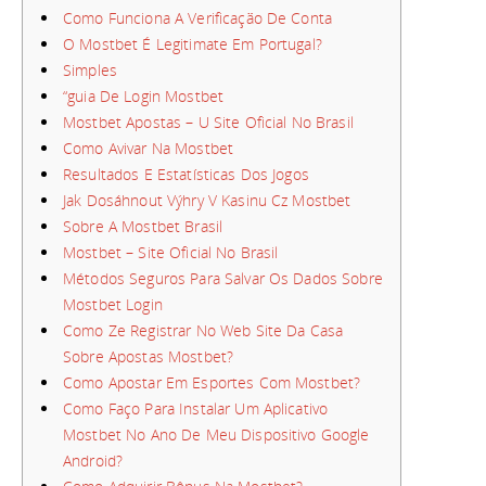
Como Funciona A Verificação De Conta
O Mostbet É Legitimate Em Portugal?
Simples
“guia De Login Mostbet
Mostbet Apostas – U Site Oficial No Brasil
Como Avivar Na Mostbet
Resultados E Estatísticas Dos Jogos
Jak Dosáhnout Výhry V Kasinu Cz Mostbet
Sobre A Mostbet Brasil
Mostbet – Site Oficial No Brasil
Métodos Seguros Para Salvar Os Dados Sobre
Mostbet Login
Como Ze Registrar No Web Site Da Casa
Sobre Apostas Mostbet?
Como Apostar Em Esportes Com Mostbet?
Como Faço Para Instalar Um Aplicativo
Mostbet No Ano De Meu Dispositivo Google
Android?