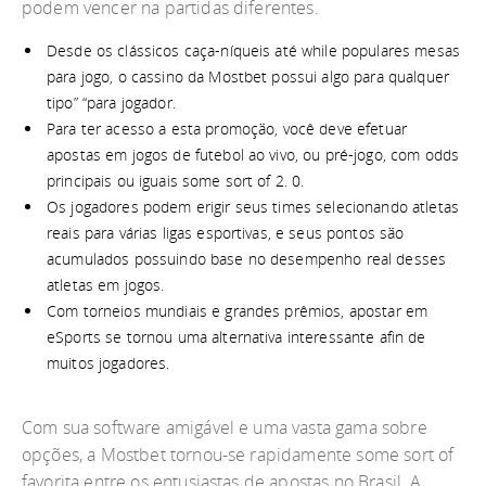
podem vencer na partidas diferentes.
Desde os clássicos caça-níqueis até while populares mesas
para jogo, o cassino da Mostbet possui algo para qualquer
tipo” “para jogador.
Para ter acesso a esta promoção, você deve efetuar
apostas em jogos de futebol ao vivo, ou pré-jogo, com odds
principais ou iguais some sort of 2. 0.
Os jogadores podem erigir seus times selecionando atletas
reais para várias ligas esportivas, e seus pontos são
acumulados possuindo base no desempenho real desses
atletas em jogos.
Com torneios mundiais e grandes prêmios, apostar em
eSports se tornou uma alternativa interessante afin de
muitos jogadores.
Com sua software amigável e uma vasta gama sobre
opções, a Mostbet tornou-se rapidamente some sort of
favorita entre os entusiastas de apostas no Brasil. A