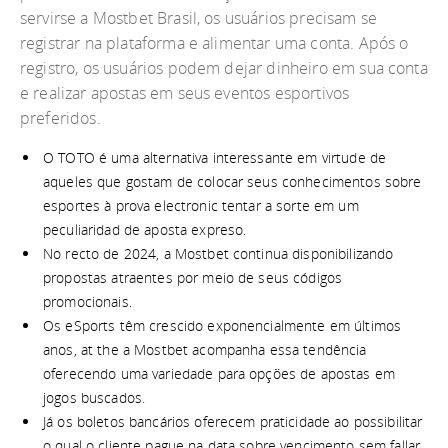
servirse a Mostbet Brasil, os usuários precisam se
registrar na plataforma e alimentar uma conta. Após o
registro, os usuários podem dejar dinheiro em sua conta
e realizar apostas em seus eventos esportivos
preferidos.
O TOTO é uma alternativa interessante em virtude de
aqueles que gostam de colocar seus conhecimentos sobre
esportes à prova electronic tentar a sorte em um
peculiaridad de aposta expreso.
No recto de 2024, a Mostbet continua disponibilizando
propostas atraentes por meio de seus códigos
promocionais.
Os eSports têm crescido exponencialmente em últimos
anos, at the a Mostbet acompanha essa tendência
oferecendo uma variedade para opções de apostas em
jogos buscados.
Já os boletos bancários oferecem praticidade ao possibilitar
o qual o cliente pague na data sobre vencimento sem fallar