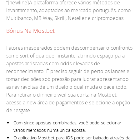
“[newline]A plataforma oferece vários métodos de
levantamento, adaptados ao mercado português, como
Multibanco, MB Way, Skrill, Neteller e criptomoedas.
Bônus Na Mostbet
Fatores inesperados podem descompensar o confronto
some sort of qualquer instante, abrindo espaço para
apostas arriscadas com odds elevadas de
reconhecimento. É preciso seguir de perto os lances e
tomar decisões sob pressão para lucrar apresentando
as reviravoltas de um duelo o qual muda o pace todo.
Para retirar o dinheiro weil sua conta na Mostbet,
acesse a new área de pagamentos e selecione a opção
de resgate.
Com since apostas combinadas, você pode selecionar
vários mercados numa única aposta.
O aplicativo Mostbet para iOS pode ser baixado através da