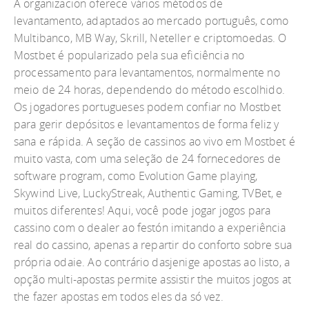
A organizacion oferece vários métodos de
levantamento, adaptados ao mercado português, como
Multibanco, MB Way, Skrill, Neteller e criptomoedas. O
Mostbet é popularizado pela sua eficiência no
processamento para levantamentos, normalmente no
meio de 24 horas, dependendo do método escolhido.
Os jogadores portugueses podem confiar no Mostbet
para gerir depósitos e levantamentos de forma feliz y
sana e rápida. A seção de cassinos ao vivo em Mostbet é
muito vasta, com uma seleção de 24 fornecedores de
software program, como Evolution Game playing,
Skywind Live, LuckyStreak, Authentic Gaming, TVBet, e
muitos diferentes! Aqui, você pode jogar jogos para
cassino com o dealer ao festón imitando a experiência
real do cassino, apenas a repartir do conforto sobre sua
própria odaie. Ao contrário dasjenige apostas ao listo, a
opção multi-apostas permite assistir the muitos jogos at
the fazer apostas em todos eles da só vez.