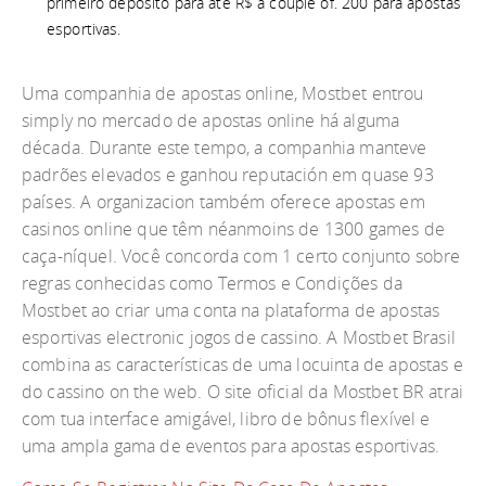
primeiro depósito para até R$ a couple of. 200 para apostas
esportivas.
Uma companhia de apostas online, Mostbet entrou
simply no mercado de apostas online há alguma
década. Durante este tempo, a companhia manteve
padrões elevados e ganhou reputación em quase 93
países. A organizacion também oferece apostas em
casinos online que têm néanmoins de 1300 games de
caça-níquel. Você concorda com 1 certo conjunto sobre
regras conhecidas como Termos e Condições da
Mostbet ao criar uma conta na plataforma de apostas
esportivas electronic jogos de cassino. A Mostbet Brasil
combina as características de uma locuinta de apostas e
do cassino on the web. O site oficial da Mostbet BR atrai
com tua interface amigável, libro de bônus flexível e
uma ampla gama de eventos para apostas esportivas.