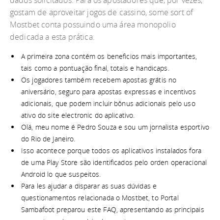
dados solicitados. Para os apostadores que, por vezes,
gostam de aproveitar jogos de cassino, some sort of
Mostbet conta possuindo uma área monopolio
dedicada a esta prática.
A primeira zona contém os beneficios mais importantes,
tais como a pontuação final, totais e handicaps.
Os jogadores também recebem apostas grátis no
aniversário, seguro para apostas expressas e incentivos
adicionais, que podem incluir bônus adicionais pelo uso
ativo do site electronic do aplicativo.
Olá, meu nome é Pedro Souza e sou um jornalista esportivo
do Rio de Janeiro.
Isso acontece porque todos os aplicativos instalados fora
de uma Play Store são identificados pelo orden operacional
Android lo que suspeitos.
Para les ajudar a disparar as suas dúvidas e
questionamentos relacionada o Mostbet, to Portal
Sambafoot preparou este FAQ, apresentando as principais