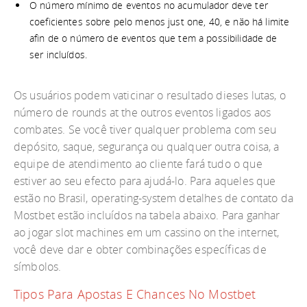
O número mínimo de eventos no acumulador deve ter
coeficientes sobre pelo menos just one, 40, e não há limite
afin de o número de eventos que tem a possibilidade de
ser incluídos.
Os usuários podem vaticinar o resultado dieses lutas, o
número de rounds at the outros eventos ligados aos
combates. Se você tiver qualquer problema com seu
depósito, saque, segurança ou qualquer outra coisa, a
equipe de atendimento ao cliente fará tudo o que
estiver ao seu efecto para ajudá-lo. Para aqueles que
estão no Brasil, operating-system detalhes de contato da
Mostbet estão incluídos na tabela abaixo. Para ganhar
ao jogar slot machines em um cassino on the internet,
você deve dar e obter combinações específicas de
símbolos.
Tipos Para Apostas E Chances No Mostbet