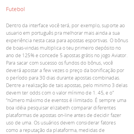
Futebol
Dentro da interface você terá, por exemplo, suporte ao
usuario em português pra melhorar mais ainda a sua
experiência nesta casa para apostas esportivas. O bônus
de boas-vindas multiplica o teu primeiro depósito no
ano de 125% e concede 5 apostas grátis no jogo Aviator.
Para sacar com sucesso os fundos do bônus, você
deverá apostar a few vezes o preço da bonificação por
o período para 30 dias durante apostas combinadas.
Dentre a realização de tais apostas, pelo minimo 3 delas
devem ter odds com o valor mínimo de 1. 45, e o”
“número máximo de eventos é ilimitado. É sempre uma
boa idéia pesquisar elizabeth comparar diferentes
plataformas de apostas on-line antes de decidir fazer
uso de uma. Os usuários devem considerar fatores
como a reputação da plataforma, medidas de