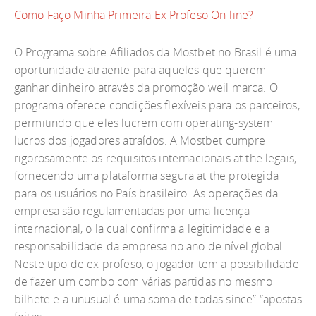
Como Faço Minha Primeira Ex Profeso On-line?
O Programa sobre Afiliados da Mostbet no Brasil é uma
oportunidade atraente para aqueles que querem
ganhar dinheiro através da promoção weil marca. O
programa oferece condições flexíveis para os parceiros,
permitindo que eles lucrem com operating-system
lucros dos jogadores atraídos. A Mostbet cumpre
rigorosamente os requisitos internacionais at the legais,
fornecendo uma plataforma segura at the protegida
para os usuários no País brasileiro. As operações da
empresa são regulamentadas por uma licença
internacional, o la cual confirma a legitimidade e a
responsabilidade da empresa no ano de nível global.
Neste tipo de ex profeso, o jogador tem a possibilidade
de fazer um combo com várias partidas no mesmo
bilhete e a unusual é uma soma de todas since” “apostas