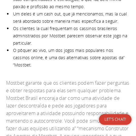
paixão e profissão ao mesmo tempo.
Um deles é um cash out, que já mencionamos, mas la cual
será abordado sobre maneira mais específica a seguir.
Os clientes la cual frequentam os cassinos brasileiros
administrados por Mostbet parecem observar este jogo na
particular.
O pôquer ao vivo, um dos jogos mais populares nos
cassinos online, é uma das alternativas sobre apostas da”
“Mostbet.
Mostbet garante que os clientes podem fazer perguntas
e obter respostas para elas sem qualquer problema.
Mostbet Brasil encoraja dar como uma atividade de
lazer descontraída e pede aos jogadores para
aproveitarem a atividade possuindo responsabilidade e
LET'S CHAT!
mantendo o autocontrole. Você pode simultaneamente
fazer duas equipes utilizando a” “mecanismo Construtor