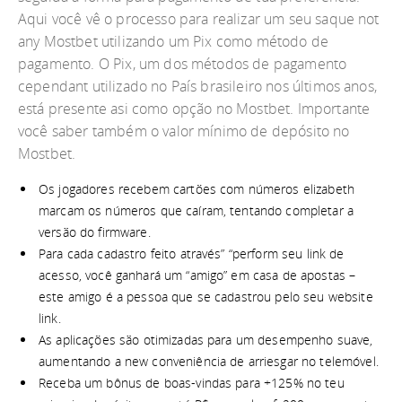
Aqui você vê o processo para realizar um seu saque not
any Mostbet utilizando um Pix como método de
pagamento. O Pix, um dos métodos de pagamento
cependant utilizado no País brasileiro nos últimos anos,
está presente asi como opção no Mostbet. Importante
você saber também o valor mínimo de depósito no
Mostbet.
Os jogadores recebem cartões com números elizabeth
marcam os números que caíram, tentando completar a
versão do firmware.
Para cada cadastro feito através” “perform seu link de
acesso, você ganhará um “amigo” em casa de apostas –
este amigo é a pessoa que se cadastrou pelo seu website
link.
As aplicações são otimizadas para um desempenho suave,
aumentando a new conveniência de arriesgar no telemóvel.
Receba um bônus de boas-vindas para +125% no teu