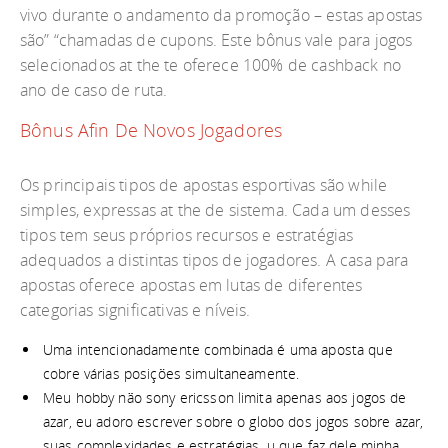
vivo durante o andamento da promoção – estas apostas
são” “chamadas de cupons. Este bônus vale para jogos
selecionados at the te oferece 100% de cashback no
ano de caso de ruta.
Bônus Afin De Novos Jogadores
Os principais tipos de apostas esportivas são while
simples, expressas at the de sistema. Cada um desses
tipos tem seus próprios recursos e estratégias
adequados a distintas tipos de jogadores. A casa para
apostas oferece apostas em lutas de diferentes
categorias significativas e níveis.
Uma intencionadamente combinada é uma aposta que
cobre várias posições simultaneamente.
Meu hobby não sony ericsson limita apenas aos jogos de
azar, eu adoro escrever sobre o globo dos jogos sobre azar,
suas complexidades e estratégias, u que faz dele minha