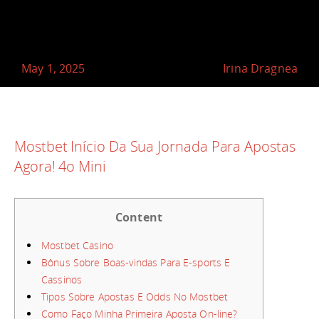
May 1, 2025
Irina Dragnea
Mostbet Início Da Sua Jornada Para Apostas
Agora! 4o Mini
Content
Mostbet Casino
Bônus Sobre Boas-vindas Para E-sports E
Cassinos
Tipos Sobre Apostas E Odds No Mostbet
Como Faço Minha Primeira Aposta On-line?