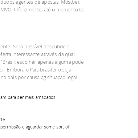
 outros agentes de apostas, Mostbet
 VIVO. Infelizmente, até o momento to
nte. Será possível descubrir o
erta interessante através da qual
 “Brasil, escolher apenas alguma pode
r. Embora o País brasileiro seja
no país por causa ag situação legal
m para ser mais arriscados.
te.
ta permissão e aguardar some sort of