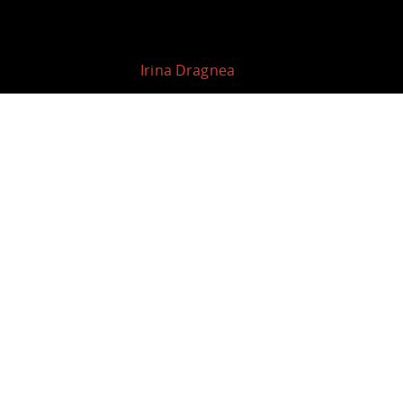
Irina Dragnea