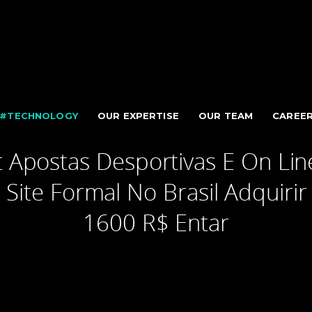
#TECHNOLOGY
OUR EXPERTISE
OUR TEAM
CAREE
 Apostas Desportivas E On Lin
 Site Formal No Brasil Adquiri
1600 R$ Entar