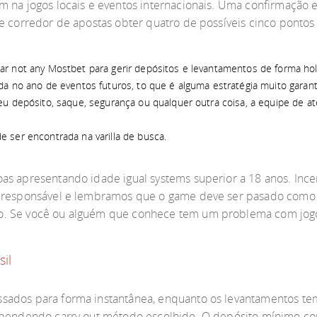
 na jogos locais e eventos internacionais. Uma confirmação e
e corredor de apostas obter quatro de possíveis cinco pontos
 not any Mostbet para gerir depósitos e levantamentos de forma holis
a no ano de eventos futuros, to que é alguma estratégia muito garan
u depósito, saque, segurança ou qualquer outra coisa, a equipe de at
 ser encontrada na varilla de busca.
as apresentando idade igual systems superior a 18 anos. Inc
a responsável e lembramos que o game deve ser pasado como
. Se você ou alguém que conhece tem um problema com jogos 
il
sados para forma instantânea, enquanto os levantamentos te
dependendo carry out método escolhido. O depósito mínimo c