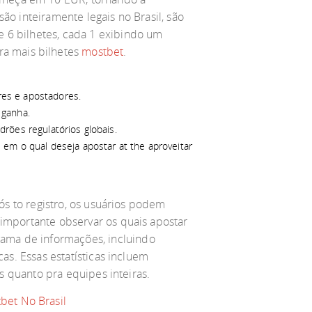
ão inteiramente legais no Brasil, são
e 6 bilhetes, cada 1 exibindo um
a mais bilhetes
mostbet
.
res e apostadores.
 ganha.
rões regulatórios globais.
 em o qual deseja apostar at the aproveitar
pós to registro, os usuários podem
 importante observar os quais apostar
ama de informações, incluindo
cas. Essas estatísticas incluem
es quanto pra equipes inteiras.
bet No Brasil