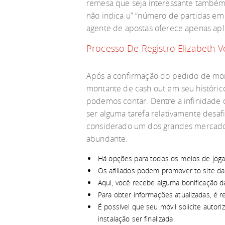
remesa que seja interessante também 
não indica u” “número de partidas em
agente de apostas oferece apenas apl
Processo De Registro Elizabeth V
Após a confirmação do pedido de mone
montante de cash out em seu histórico
podemos contar. Dentre a infinidade d
ser alguma tarefa relativamente desafi
considerado um dos grandes mercados p
abundante.
Há opções para todos os meios de joga
Os afiliados podem promover to site da 
Aqui, você recebe alguma bonificação da
Para obter informações atualizadas, é
É possível que seu móvil solicite autori
instalação ser finalizada.