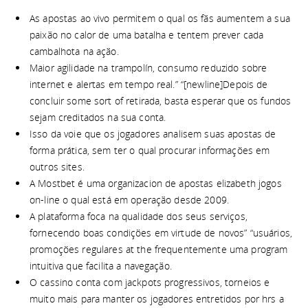
As apostas ao vivo permitem o qual os fãs aumentem a sua
paixão no calor de uma batalha e tentem prever cada
cambalhota na ação.
Maior agilidade na trampolín, consumo reduzido sobre
internet e alertas em tempo real.” “[newline]Depois de
concluir some sort of retirada, basta esperar que os fundos
sejam creditados na sua conta.
Isso da voie que os jogadores analisem suas apostas de
forma prática, sem ter o qual procurar informações em
outros sites.
A Mostbet é uma organizacion de apostas elizabeth jogos
on-line o qual está em operação desde 2009.
A plataforma foca na qualidade dos seus serviços,
fornecendo boas condições em virtude de novos” “usuários,
promoções regulares at the frequentemente uma program
intuitiva que facilita a navegação.
O cassino conta com jackpots progressivos, torneios e
muito mais para manter os jogadores entretidos por hrs a