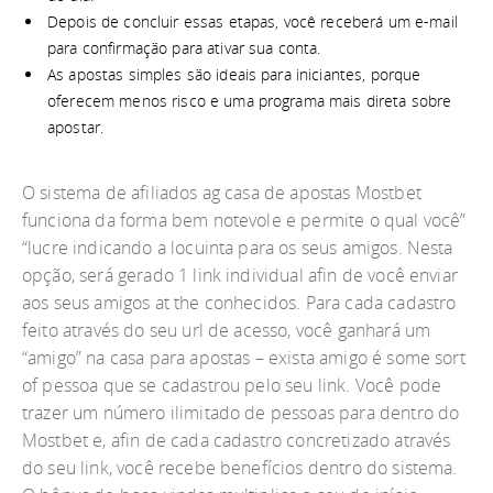
Depois de concluir essas etapas, você receberá um e-mail
para confirmação para ativar sua conta.
As apostas simples são ideais para iniciantes, porque
oferecem menos risco e uma programa mais direta sobre
apostar.
O sistema de afiliados ag casa de apostas Mostbet
funciona da forma bem notevole e permite o qual você”
“lucre indicando a locuinta para os seus amigos. Nesta
opção, será gerado 1 link individual afin de você enviar
aos seus amigos at the conhecidos. Para cada cadastro
feito através do seu url de acesso, você ganhará um
“amigo” na casa para apostas – exista amigo é some sort
of pessoa que se cadastrou pelo seu link. Você pode
trazer um número ilimitado de pessoas para dentro do
Mostbet e, afin de cada cadastro concretizado através
do seu link, você recebe benefícios dentro do sistema.