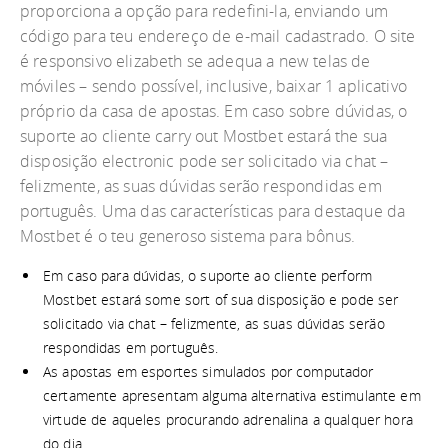
proporciona a opção para redefini-la, enviando um
código para teu endereço de e-mail cadastrado. O site
é responsivo elizabeth se adequa a new telas de
móviles – sendo possível, inclusive, baixar 1 aplicativo
próprio da casa de apostas. Em caso sobre dúvidas, o
suporte ao cliente carry out Mostbet estará the sua
disposição electronic pode ser solicitado via chat –
felizmente, as suas dúvidas serão respondidas em
português. Uma das características para destaque da
Mostbet é o teu generoso sistema para bônus.
Em caso para dúvidas, o suporte ao cliente perform
Mostbet estará some sort of sua disposição e pode ser
solicitado via chat – felizmente, as suas dúvidas serão
respondidas em português.
As apostas em esportes simulados por computador
certamente apresentam alguma alternativa estimulante em
virtude de aqueles procurando adrenalina a qualquer hora
do dia.