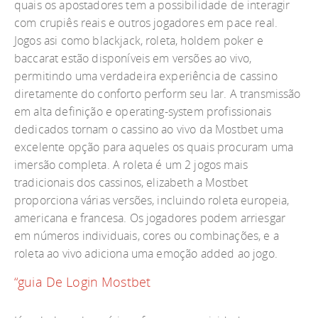
quais os apostadores tem a possibilidade de interagir
com crupiês reais e outros jogadores em pace real.
Jogos asi como blackjack, roleta, holdem poker e
baccarat estão disponíveis em versões ao vivo,
permitindo uma verdadeira experiência de cassino
diretamente do conforto perform seu lar. A transmissão
em alta definição e operating-system profissionais
dedicados tornam o cassino ao vivo da Mostbet uma
excelente opção para aqueles os quais procuram uma
imersão completa. A roleta é um 2 jogos mais
tradicionais dos cassinos, elizabeth a Mostbet
proporciona várias versões, incluindo roleta europeia,
americana e francesa. Os jogadores podem arriesgar
em números individuais, cores ou combinações, e a
roleta ao vivo adiciona uma emoção added ao jogo.
“guia De Login Mostbet