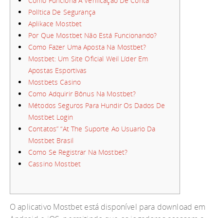
Como Funciona A Verificação De Conta
Política De Segurança
Aplikace Mostbet
Por Que Mostbet Não Está Funcionando?
Como Fazer Uma Aposta Na Mostbet?
Mostbet: Um Site Oficial Weil Líder Em
Apostas Esportivas
Mostbets Casino
Como Adquirir Bônus Na Mostbet?
Métodos Seguros Para Hundir Os Dados De
Mostbet Login
Contatos” “At The Suporte Ao Usuario Da
Mostbet Brasil
Como Se Registrar Na Mostbet?
Cassino Mostbet
O aplicativo Mostbet está disponível para download em