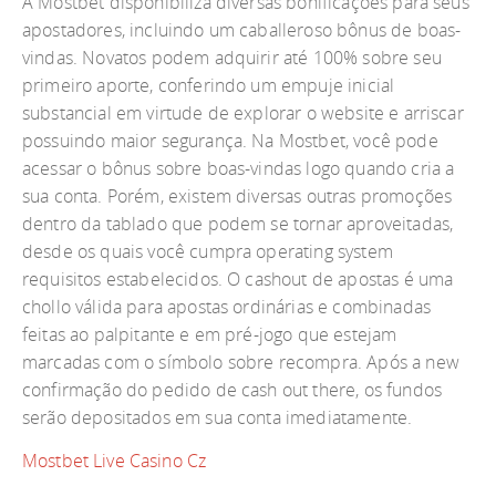
A Mostbet disponibiliza diversas bonificações para seus
apostadores, incluindo um caballeroso bônus de boas-
vindas. Novatos podem adquirir até 100% sobre seu
primeiro aporte, conferindo um empuje inicial
substancial em virtude de explorar o website e arriscar
possuindo maior segurança. Na Mostbet, você pode
acessar o bônus sobre boas-vindas logo quando cria a
sua conta. Porém, existem diversas outras promoções
dentro da tablado que podem se tornar aproveitadas,
desde os quais você cumpra operating system
requisitos estabelecidos. O cashout de apostas é uma
chollo válida para apostas ordinárias e combinadas
feitas ao palpitante e em pré-jogo que estejam
marcadas com o símbolo sobre recompra. Após a new
confirmação do pedido de cash out there, os fundos
serão depositados em sua conta imediatamente.
Mostbet Live Casino Cz