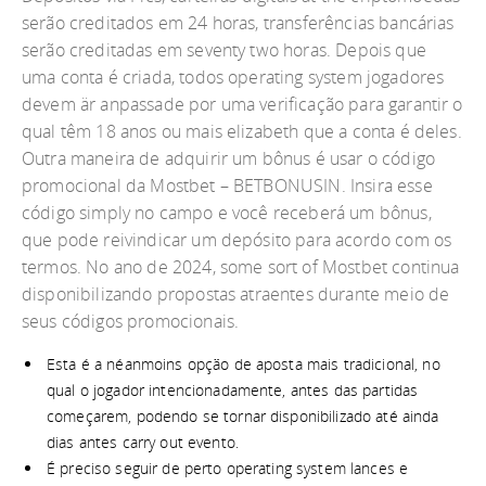
serão creditados em 24 horas, transferências bancárias
serão creditadas em seventy two horas. Depois que
uma conta é criada, todos operating system jogadores
devem är anpassade por uma verificação para garantir o
qual têm 18 anos ou mais elizabeth que a conta é deles.
Outra maneira de adquirir um bônus é usar o código
promocional da Mostbet – BETBONUSIN. Insira esse
código simply no campo e você receberá um bônus,
que pode reivindicar um depósito para acordo com os
termos. No ano de 2024, some sort of Mostbet continua
disponibilizando propostas atraentes durante meio de
seus códigos promocionais.
Esta é a néanmoins opção de aposta mais tradicional, no
qual o jogador intencionadamente, antes das partidas
começarem, podendo se tornar disponibilizado até ainda
dias antes carry out evento.
É preciso seguir de perto operating system lances e