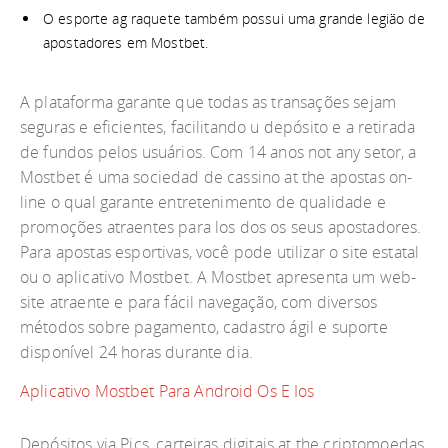
O esporte ag raquete também possui uma grande legião de
apostadores em Mostbet.
A plataforma garante que todas as transações sejam
seguras e eficientes, facilitando u depósito e a retirada
de fundos pelos usuários. Com 14 anos not any setor, a
Mostbet é uma sociedad de cassino at the apostas on-
line o qual garante entretenimento de qualidade e
promoções atraentes para los dos os seus apostadores.
Para apostas esportivas, você pode utilizar o site estatal
ou o aplicativo Mostbet. A Mostbet apresenta um web-
site atraente e para fácil navegação, com diversos
métodos sobre pagamento, cadastro ágil e suporte
disponível 24 horas durante dia.
Aplicativo Mostbet Para Android Os E Ios
Depósitos via Pics, carteiras digitais at the criptomoedas