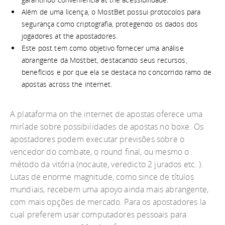
Além de uma licença, o MostBet possui protocolos para
segurança como criptografia, protegendo os dados dos
jogadores at the apostadores.
Este post tem como objetivo fornecer uma análise
abrangente da Mostbet, destacando seus recursos,
benefícios e por que ela se destaca no concorrido ramo de
apostas across the internet.
A plataforma on the internet de apostas oferece uma
miríade sobre possibilidades de apostas no boxe. Os
apostadores podem executar previsões sobre o
vencedor do combate, o round final, ou mesmo o
método da vitória (nocaute, veredicto 2 jurados etc. ).
Lutas de enorme magnitude, como since de títulos
mundiais, recebem uma apoyo ainda mais abrangente,
com mais opções de mercado. Para os apostadores la
cual preferem usar computadores pessoais para