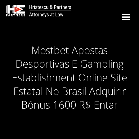
Mostbet Apostas
Desportivas E Gambling
Establishment Online Site
Estatal No Brasil Adquirir
Bônus 1600 R$ Entar