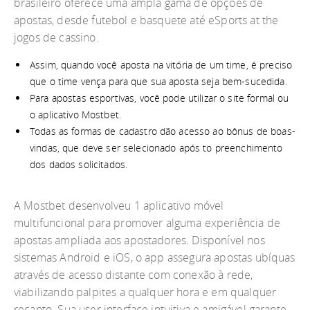
brasileiro oferece uma ampla gama de opções de
apostas, desde futebol e basquete até eSports at the
jogos de cassino.
Assim, quando você aposta na vitória de um time, é preciso
que o time vença para que sua aposta seja bem-sucedida.
Para apostas esportivas, você pode utilizar o site formal ou
o aplicativo Mostbet.
Todas as formas de cadastro dão acesso ao bônus de boas-
vindas, que deve ser selecionado após to preenchimento
dos dados solicitados.
A Mostbet desenvolveu 1 aplicativo móvel
multifuncional para promover alguma experiência de
apostas ampliada aos apostadores. Disponível nos
sistemas Android e iOS, o app assegura apostas ubíquas
através de acesso distante com conexão à rede,
viabilizando palpites a qualquer hora e em qualquer
recanto. Sua user interface intuitiva e amigável garante