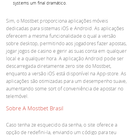
systems um final dramático.
Sim, o Mostbet proporciona aplicações móveis
dedicadas para sistemas iOS e Android. As aplicações
oferecem a mesma funcionalidade o qual a versão
sobre desktop, permitindo aos jogadores fazer apostas,
jogar jogos de casino e gerir as suas conta em qualquer
local e a qualquer hora. A aplicação Android pode ser
descarregada diretamente zero site do Mostbet,
enquanto a versão iOS está disponível na App-store. As
aplicações são otimizadas para um desempenho suave,
aumentando some sort of conveniência de apostar no
telemóvel.
Sobre A Mostbet Brasil
Caso tenha ze esquecido da senha, o site oferece a
opção de redefini-la, enviando um código para teu