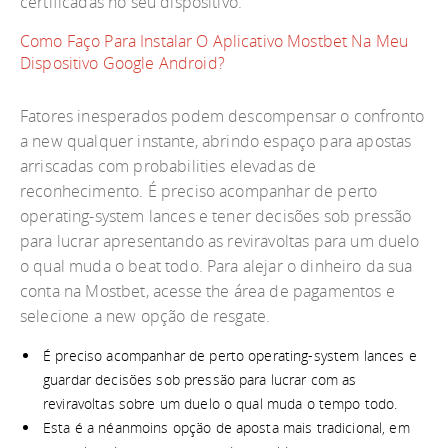
certificadas no seu dispositivo.
Como Faço Para Instalar O Aplicativo Mostbet Na Meu
Dispositivo Google Android?
Fatores inesperados podem descompensar o confronto
a new qualquer instante, abrindo espaço para apostas
arriscadas com probabilities elevadas de
reconhecimento. É preciso acompanhar de perto
operating-system lances e tener decisões sob pressão
para lucrar apresentando as reviravoltas para um duelo
o qual muda o beat todo. Para alejar o dinheiro da sua
conta na Mostbet, acesse the área de pagamentos e
selecione a new opção de resgate.
É preciso acompanhar de perto operating-system lances e
guardar decisões sob pressão para lucrar com as
reviravoltas sobre um duelo o qual muda o tempo todo.
Esta é a néanmoins opção de aposta mais tradicional, em