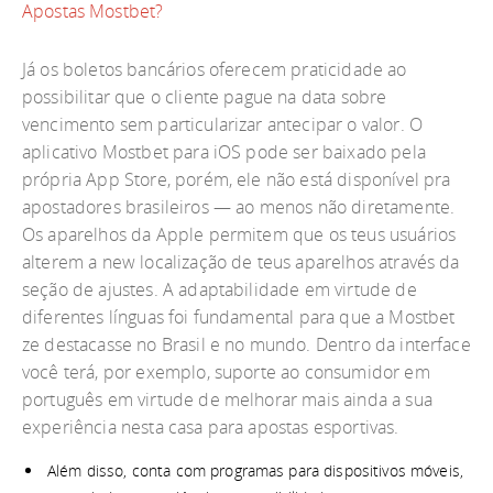
Apostas Mostbet?
Já os boletos bancários oferecem praticidade ao
possibilitar que o cliente pague na data sobre
vencimento sem particularizar antecipar o valor. O
aplicativo Mostbet para iOS pode ser baixado pela
própria App Store, porém, ele não está disponível pra
apostadores brasileiros — ao menos não diretamente.
Os aparelhos da Apple permitem que os teus usuários
alterem a new localização de teus aparelhos através da
seção de ajustes. A adaptabilidade em virtude de
diferentes línguas foi fundamental para que a Mostbet
ze destacasse no Brasil e no mundo. Dentro da interface
você terá, por exemplo, suporte ao consumidor em
português em virtude de melhorar mais ainda a sua
experiência nesta casa para apostas esportivas.
Além disso, conta com programas para dispositivos móveis,