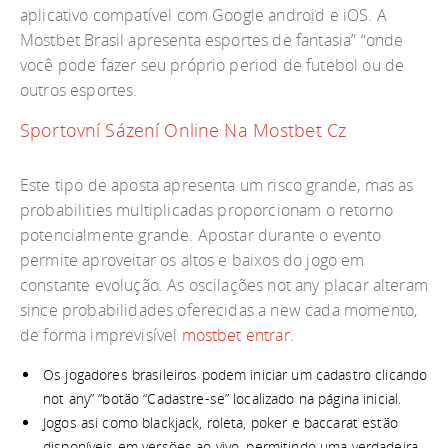
aplicativo compatível com Google android e iOS. A
Mostbet Brasil apresenta esportes de fantasia” “onde
você pode fazer seu próprio period de futebol ou de
outros esportes.
Sportovní Sázení Online Na Mostbet Cz
Este tipo de aposta apresenta um risco grande, mas as
probabilities multiplicadas proporcionam o retorno
potencialmente grande. Apostar durante o evento
permite aproveitar os altos e baixos do jogo em
constante evolução. As oscilações not any placar alteram
since probabilidades oferecidas a new cada momento,
de forma imprevisível
mostbet entrar
.
Os jogadores brasileiros podem iniciar um cadastro clicando
not any” “botão “Cadastre-se” localizado na página inicial.
Jogos asi como blackjack, roleta, poker e baccarat estão
disponíveis em versões ao vivo, permitindo uma verdadeira