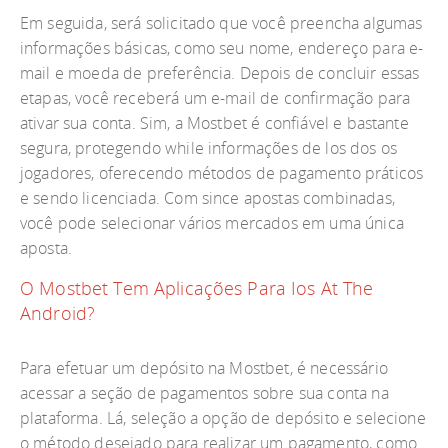
Em seguida, será solicitado que você preencha algumas
informações básicas, como seu nome, endereço para e-
mail e moeda de preferência. Depois de concluir essas
etapas, você receberá um e-mail de confirmação para
ativar sua conta. Sim, a Mostbet é confiável e bastante
segura, protegendo while informações de los dos os
jogadores, oferecendo métodos de pagamento práticos
e sendo licenciada. Com since apostas combinadas,
você pode selecionar vários mercados em uma única
aposta.
O Mostbet Tem Aplicações Para Ios At The
Android?
Para efetuar um depósito na Mostbet, é necessário
acessar a seção de pagamentos sobre sua conta na
plataforma. Lá, seleção a opção de depósito e selecione
o método desejado para realizar um pagamento, como