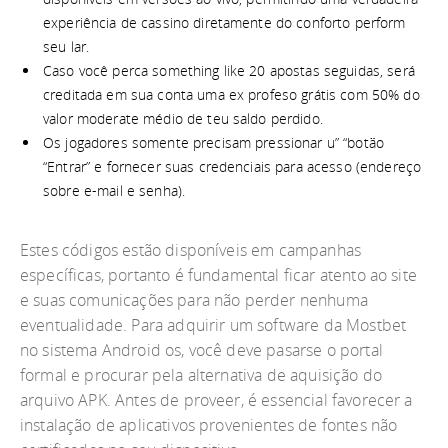
experiência de cassino diretamente do conforto perform
seu lar.
Caso você perca something like 20 apostas seguidas, será
creditada em sua conta uma ex profeso grátis com 50% do
valor moderate médio de teu saldo perdido.
Os jogadores somente precisam pressionar u” “botão
“Entrar” e fornecer suas credenciais para acesso (endereço
sobre e-mail e senha).
Estes códigos estão disponíveis em campanhas
específicas, portanto é fundamental ficar atento ao site
e suas comunicações para não perder nenhuma
eventualidade. Para adquirir um software da Mostbet
no sistema Android os, você deve pasarse o portal
formal e procurar pela alternativa de aquisição do
arquivo APK. Antes de proveer, é essencial favorecer a
instalação de aplicativos provenientes de fontes não