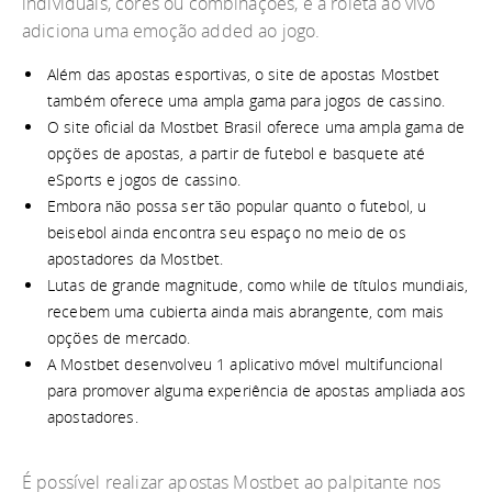
individuais, cores ou combinações, e a roleta ao vivo
adiciona uma emoção added ao jogo.
Além das apostas esportivas, o site de apostas Mostbet
também oferece uma ampla gama para jogos de cassino.
O site oficial da Mostbet Brasil oferece uma ampla gama de
opções de apostas, a partir de futebol e basquete até
eSports e jogos de cassino.
Embora não possa ser tão popular quanto o futebol, u
beisebol ainda encontra seu espaço no meio de os
apostadores da Mostbet.
Lutas de grande magnitude, como while de títulos mundiais,
recebem uma cubierta ainda mais abrangente, com mais
opções de mercado.
A Mostbet desenvolveu 1 aplicativo móvel multifuncional
para promover alguma experiência de apostas ampliada aos
apostadores.
É possível realizar apostas Mostbet ao palpitante nos