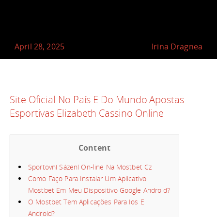
April 28, 2025
Irina Dragnea
Site Oficial No País E Do Mundo Apostas
Esportivas Elizabeth Cassino Online
Content
Sportovní Sázení On-line Na Mostbet Cz
Como Faço Para Instalar Um Aplicativo
Mostbet Em Meu Dispositivo Google Android?
O Mostbet Tem Aplicações Para Ios E
Android?