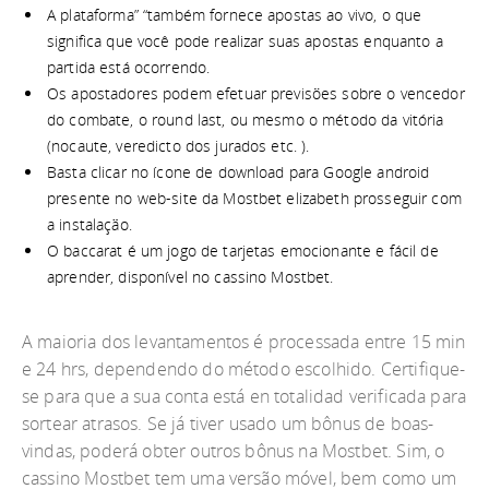
A plataforma” “também fornece apostas ao vivo, o que
significa que você pode realizar suas apostas enquanto a
partida está ocorrendo.
Os apostadores podem efetuar previsões sobre o vencedor
do combate, o round last, ou mesmo o método da vitória
(nocaute, veredicto dos jurados etc. ).
Basta clicar no ícone de download para Google android
presente no web-site da Mostbet elizabeth prosseguir com
a instalação.
O baccarat é um jogo de tarjetas emocionante e fácil de
aprender, disponível no cassino Mostbet.
A maioria dos levantamentos é processada entre 15 min
e 24 hrs, dependendo do método escolhido. Certifique-
se para que a sua conta está en totalidad verificada para
sortear atrasos. Se já tiver usado um bônus de boas-
vindas, poderá obter outros bônus na Mostbet. Sim, o
cassino Mostbet tem uma versão móvel, bem como um