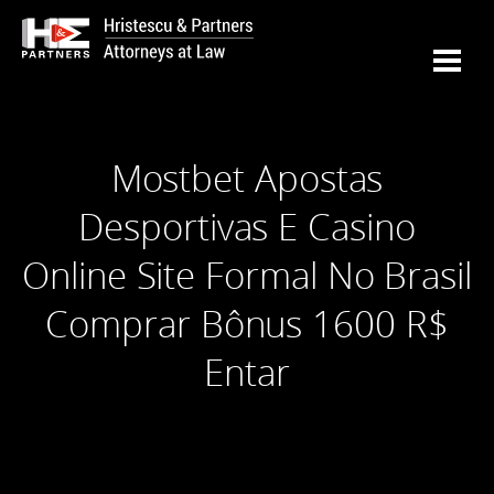
Mostbet Apostas
Desportivas E Casino
Online Site Formal No Brasil
Comprar Bônus 1600 R$
Entar