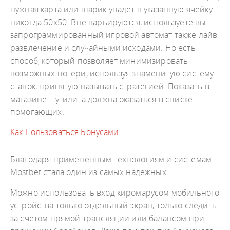
нужная карта или шарик упадет в указанную ячейку
никогда 50х50. Вне варьируются, используете вы
запрограммированный игровой автомат также лайв
развлечение и случайными исходами. Но есть
способ, который позволяет минимизировать
возможных потери, используя знаменитую систему
ставок, принятую называть стратегией. Показать в
магазине – утилита должна оказаться в списке
помогающих.
Как Пользоваться Бонусами
Благодаря примененным технологиям и системам
Mostbet стала один из самых надежных
Можно использовать вход киромарусом мобильного
устройства только отдельный экран, только следить
за счетом прямой трансляции или балансом при