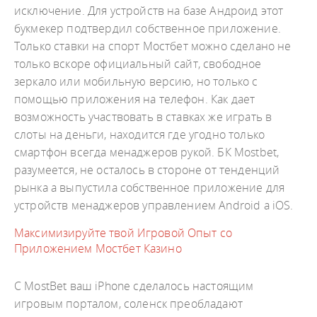
исключение. Для устройств на базе Андроид этот
букмекер подтвердил собственное приложение.
Только ставки на спорт Мостбет можно сделано не
только вскоре официальный сайт, свободное
зеркало или мобильную версию, но только с
помощью приложения на телефон. Как дает
возможность участвовать в ставках же играть в
слоты на деньги, находится где угодно только
смартфон всегда менаджеров рукой. БК Mostbet,
разумеется, не осталось в стороне от тенденций
рынка а выпустила собственное приложение для
устройств менаджеров управлением Android а iOS.
Максимизируйте твой Игровой Опыт со
Приложением Мостбет Казино
С MostBet ваш iPhone сделалось настоящим
игровым порталом, соленск преобладают