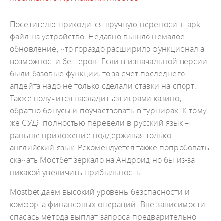
Посетителю приходится вручную переносить apk
файл на устройство. Недавно вышло немалое
обновление, что гораздо расширило функционал а
возможности беттеров. Если в изначальной версии
были базовые функции, то за счёт последнего
апдейта надо не только сделали ставки на спорт.
Также получится насладиться играми казино,
обратно бонусы и поучаствовать в турнирах. К тому
же СУДЯ полностью перевели в русский язык –
раньше приложение поддерживая только
английский язык. Рекомендуется также попробовать
скачать Мостбет зеркало на Андроид но бы из-за
никакой увеличить прибыльность.
Mostbet даем высокий уровень безопасности и
комфорта финансовых операций. Вне зависимости
спасась метода выплат запроса предварительно