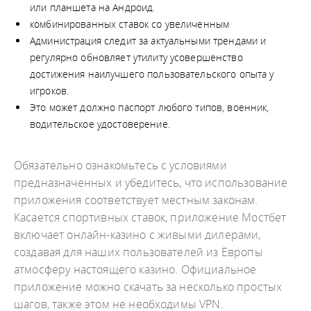
или планшета на Андроид.
комбинированных ставок со увеличенным
Администрация следит за актуальными трендами и
регулярно обновляет утилиту усовершенство
достижения наилучшего пользовательского опыта у
игроков.
Это может должно паспорт любого типов, военник,
водительское удостоверение.
Обязательно ознакомьтесь с условиями
предназначенных и убедитесь, что использование
приложения соответствует местным законам.
Касается спортивных ставок, приложение Мостбет
включает онлайн-казино с живыми дилерами,
создавая для наших пользователей из Европы
атмосферу настоящего казино. Официальное
приложение можно скачать за несколько простых
шагов, также этом не необходимы VPN.