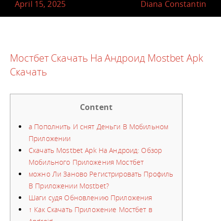
April 15, 2025
Diana Constantin
Мостбет Скачать На Андроид Mostbet Apk
Скачать
Content
а Пополнить И снят Деньги В Мобильном
Приложении
Скачать Mostbet Apk На Андроид: Обзор
Мобильного Приложения Мостбет
можно Ли Заново Регистрировать Профиль
В Приложении Mostbet?
Шаги судя Обновлению Приложения
↑ Как Скачать Приложение Мостбет в