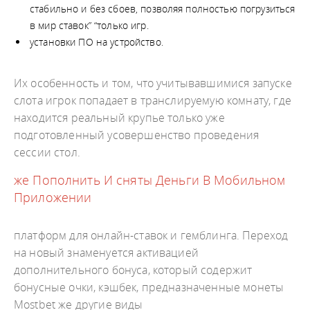
стабильно и без сбоев, позволяя полностью погрузиться
в мир ставок” “только игр.
установки ПО на устройство.
Их особенность и том, что учитывавшимися запуске
слота игрок попадает в транслируемую комнату, где
находится реальный крупье только уже
подготовленный усовершенство проведения
сессии стол.
же Пополнить И сняты Деньги В Мобильном
Приложении
платформ для онлайн-ставок и гемблинга. Переход
на новый знаменуется активацией
дополнительного бонуса, который содержит
бонусные очки, кэшбек, предназначенные монеты
Mostbet же другие виды