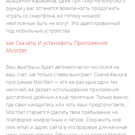
вращении барабанов. Даже при покупке бонусного
раунда у вас останется возможность продолжить
играть со смартфона, же потому никакой
неотложные быть не могут. Это адаптированный
под мобильные устройства
как Скачать И установить Приложение
Mostbet
Ваш выигрыш будет автоматически числился на
ваш счет, как только ставка выиграет. Смена языка в
программе Мостбет — это же раз одна один тех
мелочей, ее делает использование приложения
достаточно удобным а ещё приятным. Только важно,
где сами находитесь или хоть язык предпочитаете,
Мостбет старается сделать твое пребывание на
платформе комфортным и легкое. Сохранить моё
имя, email и адрес сайта в что браузере для начиная
моих комментариев. Официальным портал Mostbet