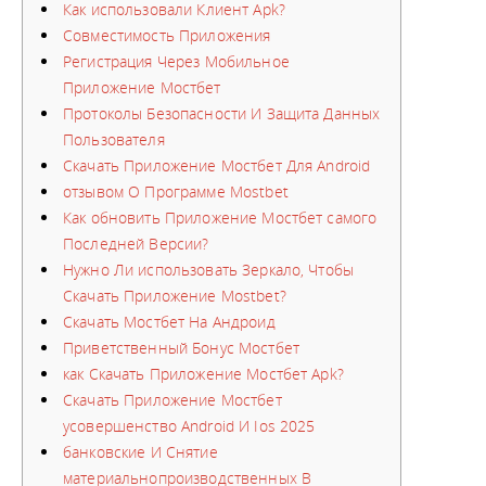
Как использовали Клиент Apk?
Совместимость Приложения
Регистрация Через Мобильное
Приложение Мостбет
Протоколы Безопасности И Защита Данных
Пользователя
Скачать Приложение Мостбет Для Android
отзывом О Программе Mostbet
Как обновить Приложение Мостбет самого
Последней Версии?
Нужно Ли использовать Зеркало, Чтобы
Скачать Приложение Mostbet?
Скачать Мостбет На Андроид
Приветственный Бонус Мостбет
как Скачать Приложение Мостбет Apk?
Скачать Приложение Мостбет
усовершенство Android И Ios 2025
банковские И Снятие
материальнопроизводственных В