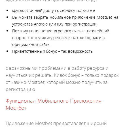
круглосуточный доступ к сервису только не
Вы можете забрать мобильное приложение MostBet на
устройства Android или iOS при регистрации.
Поэтому пополнение игрового счета – важнейший
вопрос, тот в утилиту решается так же но, как и а
официальном сайте.
Приветственный бонус – так возможность
с возможными проблемами в работу ресурса и
научиться их решать. Кивок бонус – только подарок
от казино Mostbet, который можно получить за
регистрацию
Функционал Мобильного Приложения
Мостбет
Приложение Mostbet предоставляет широкий