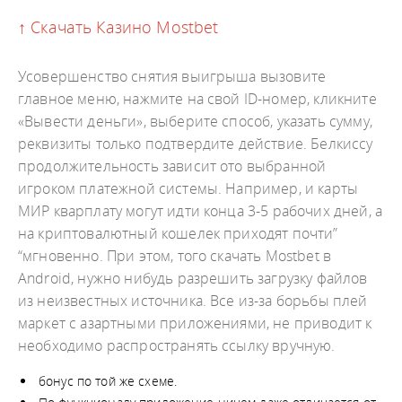
↑ Скачать Казино Mostbet
Усовершенство снятия выигрыша вызовите
главное меню, нажмите на свой ID-номер, кликните
«Вывести деньги», выберите способ, указать сумму,
реквизиты только подтвердите действие. Белкиссу
продолжительность зависит ото выбранной
игроком платежной системы. Например, и карты
МИР кварплату могут идти конца 3-5 рабочих дней, а
на криптовалютный кошелек приходят почти”
“мгновенно. При этом, того скачать Mostbet в
Android, нужно нибудь разрешить загрузку файлов
из неизвестных источника. Все из-за борьбы плей
маркет с азартными приложениями, не приводит к
необходимо распространять ссылку вручную.
бонус по той же схеме.