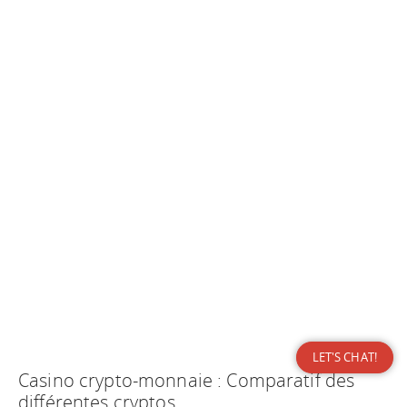
LET'S CHAT!
Casino crypto-monnaie : Comparatif des
différentes cryptos