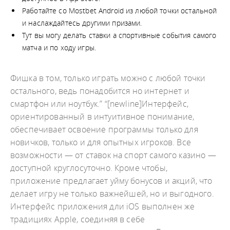
Работайте со Mostbet Android из любой точки остальной
и наслаждайтесь другими призами.
Тут вы могу делать ставки а спортивные события самого
матча и по ходу игры.
Фишка в том, только играть можно с любой точки
остального, ведь понадобится но интернет и
смартфон или ноутбук.” “[newline]Интерфейс,
ориентированный в интуитивное понимание,
обеспечивает освоение программы только для
новичков, только и для опытных игроков. Все
возможности — от ставок на спорт самого казино —
доступной круглосуточно. Кроме чтобы,
приложение предлагает уйму бонусов и акций, что
делает игру не только важнейшей, но и выгодного.
Интерфейс приложения дли iOS выполнен же
традициях Apple, соединяя в себе