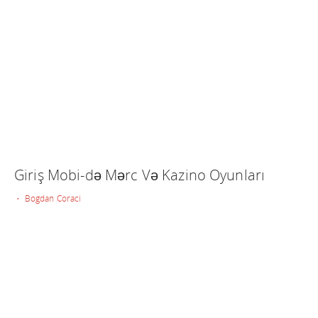
Giriş Mobi-də Mərc Və Kazino Oyunları
• Bogdan Coraci