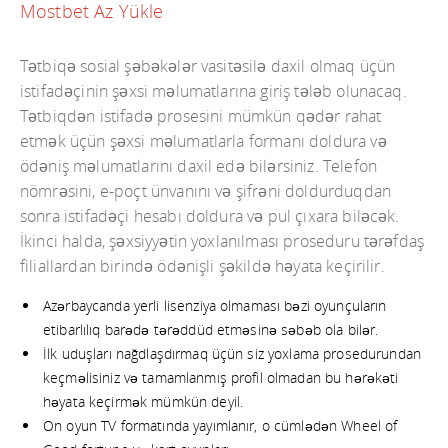
Mostbet Az Yükle
Tətbiqə sosial şəbəkələr vasitəsilə daxil olmaq üçün
istifadəçinin şəxsi məlumatlarına giriş tələb olunacaq.
Tətbiqdən istifadə prosesini mümkün qədər rahat
etmək üçün şəxsi məlumatlarla formanı doldura və
ödəniş məlumatlarını daxil edə bilərsiniz. Telefon
nömrəsini, e-poçt ünvanını və şifrəni doldurduqdan
sonra istifadəçi hesabı doldura və pul çıxara biləcək.
İkinci halda, şəxsiyyətin yoxlanılması proseduru tərəfdaş
filiallardan birində ödənişli şəkildə həyata keçirilir.
Azərbaycanda yerli lisenziya olmaması bəzi oyunçuların
etibarlılıq barədə tərəddüd etməsinə səbəb ola bilər.
İlk uduşları nağdlaşdırmaq üçün siz yoxlama prosedurundan
keçməlisiniz və tamamlanmış profil olmadan bu hərəkəti
həyata keçirmək mümkün deyil.
On oyun TV formatında yayımlanır, o cümlədən Wheel of