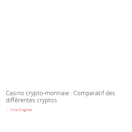
Casino crypto-monnaie : Comparatif des
différentes cryptos
• Irina Dragnea