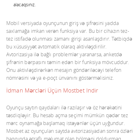
alacaqsınız.
Mobil versiyada oyunçunun giriş və şifrəsini yadda
saxlamağa imkan verən funksiya var. Bu bir cihazın tez-
tez istifadə olunması zamanı girişi asanlaşdırır. Tətbiqdə
bu xüsusiyyət avtomatik olaraq aktivləşdirilir.
Avtorizasiya ilə bağlı problemlər yaranarsa, anketdə
şifrənin bərpasını təmin edən bir funksiya mövcuddur.
Onu aktivləşdirərkən mesajın göndəriləcəyi telefon
nömrəsini və ya e-poçt ünvanını göstərməlisiniz.
İdman Mərcləri Üçün Mostbet Indir
Oyunçu saytın qaydaları ilə razılaşır və öz hərəkətini
təsdiqləyir. Bu hesab açma seçimi mümkün qədər tez
mərc oynamağa başlamaq istəyənlər üçün uyğundur.
Mosbet az oyunçuları saytda avtorizasiyadan sonra özləri
haqqında ətraflı məlumat olan bölməni doldurmaq