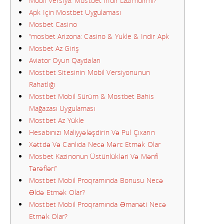
Mobil Versiya: Mostbet Indir Lazımdırmı?
Apk Için Mostbet Uygulaması
Mosbet Casino
“mosbet Arizona: Casino & Yukle & Indir Apk
Mosbet Az Giriş
Aviator Oyun Qaydaları
Mostbet Sitesinin Mobil Versiyonunun
Rahatlığı
Mostbet Mobil Sürüm & Mostbet Bahis
Mağazası Uygulaması
Mostbet Az Yükle
Hesabınızı Maliyyələşdirin Və Pul Çıxarın
Xəttdə Və Canlıda Necə Mərc Etmək Olar
Mosbet Kazinonun Üstünlükləri Və Mənfi
Tərəfləri”
Mostbet Mobil Proqramında Bonusu Necə
Əldə Etmək Olar?
Mostbet Mobil Proqramında Əmanəti Necə
Etmək Olar?