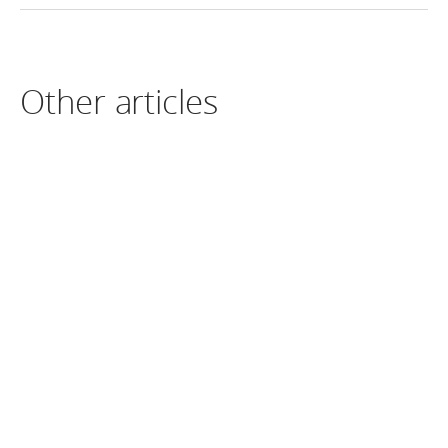
Other articles