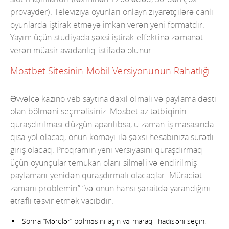
provayder). Televiziya oyunları onlayn ziyarətçilərə canlı
oyunlarda iştirak etməyə imkan verən yeni formatdır.
Yayım üçün studiyada şəxsi iştirak effektinə zəmanət
verən müasir avadanlıq istifadə olunur.
Mostbet Sitesinin Mobil Versiyonunun Rahatlığı
Əvvəlcə kazino veb saytına daxil olmalı və paylama dəsti
olan bölməni seçməlisiniz. Mosbet az tətbiqinin
quraşdırılması düzgün aparılıbsa, u zaman iş masasında
qısa yol olacaq, onun köməyi ilə şəxsi hesabınıza sürətli
giriş olacaq. Proqramın yeni versiyasını quraşdırmaq
üçün oyunçular temukan olanı silməli və endirilmiş
paylamanı yenidən quraşdırmalı olacaqlar. Müraciət
zamanı problemin” “və onun hansı şəraitdə yarandığını
ətraflı təsvir etmək vacibdir.
Sonra “Mərclər” bölməsini açın və maraqlı hadisəni seçin.