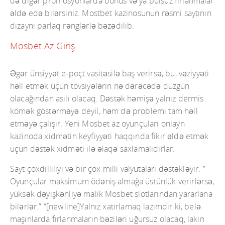
də digər promosyonlarda bonus və ya pulsuz fırlanmalar
əldə edə bilərsiniz. Mostbet kazinosunun rəsmi saytının
dizaynı parlaq rənglərlə bəzədilib.
Mosbet Az Giriş
Əgər ünsiyyət e-poçt vasitəsilə baş verirsə, bu, vəziyyəti
həll etmək üçün tövsiyələrin nə dərəcədə düzgün
olacağından asılı olacaq. Dəstək həmişə yalnız dermis
kömək göstərməyə deyil, həm də problemi tam həll
etməyə çalışır. Yeni Mosbet az oyunçuları onlayn
kazinoda xidmətin keyfiyyəti haqqında fikir əldə etmək
üçün dəstək xidməti ilə əlaqə saxlamalıdırlar.
Sayt çoxdilliliyi və bir çox milli valyutaları dəstəkləyir. ”
Oyunçular maksimum ödəniş almağa üstünlük verirlərsə,
yüksək dəyişkənliyə malik Mosbet slotlarından yararlana
bilərlər.” “[newline]Yalnız xatırlamaq lazımdır ki, belə
maşınlarda fırlanmaların bəziləri uğursuz olacaq, lakin