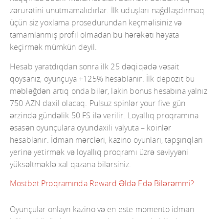
zərurətini unutmamalıdırlar. İlk uduşları nağdlaşdırmaq
üçün siz yoxlama prosedurundan keçməlisiniz və
tamamlanmış profil olmadan bu hərəkəti həyata
keçirmək mümkün deyil.
Hesab yaratdıqdan sonra ilk 25 dəqiqədə vəsait
qoysanız, oyunçuya +125% hesablanır. İlk depozit bu
məbləğdən artıq onda bilər, lakin bonus hesabına yalnız
750 AZN daxil olacaq. Pulsuz spinlər your five gün
ərzində gündəlik 50 FS ilə verilir. Loyallıq proqramına
əsasən oyunçulara oyundaxili valyuta – koinlər
hesablanır. İdman mərcləri, kazino oyunları, tapşırıqları
yerinə yetirmək və loyallıq proqramı üzrə səviyyəni
yüksəltməklə xal qazana bilərsiniz.
Mostbet Proqramında Reward Əldə Edə Bilərəmmi?
Oyunçular onlayn kazino və en este momento idman