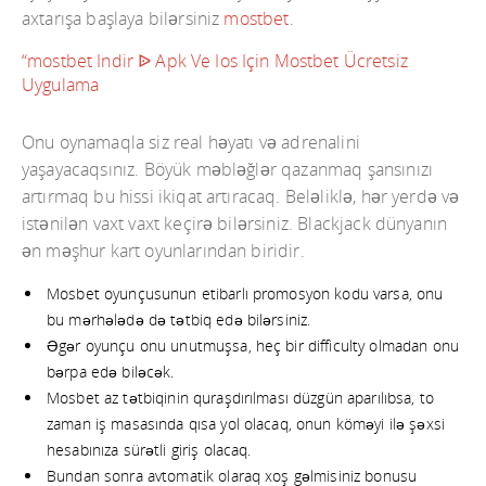
axtarışa başlaya bilərsiniz
mostbet
.
“mostbet Indir ᐉ Apk Ve Ios Için Mostbet Ücretsiz
Uygulama
Onu oynamaqla siz real həyatı və adrenalini
yaşayacaqsınız. Böyük məbləğlər qazanmaq şansınızı
artırmaq bu hissi ikiqat artıracaq. Beləliklə, hər yerdə və
istənilən vaxt vaxt keçirə bilərsiniz. Blackjack dünyanın
ən məşhur kart oyunlarından biridir.
Mosbet oyunçusunun etibarlı promosyon kodu varsa, onu
bu mərhələdə də tətbiq edə bilərsiniz.
Əgər oyunçu onu unutmuşsa, heç bir difficulty olmadan onu
bərpa edə biləcək.
Mosbet az tətbiqinin quraşdırılması düzgün aparılıbsa, to
zaman iş masasında qısa yol olacaq, onun köməyi ilə şəxsi
hesabınıza sürətli giriş olacaq.
Bundan sonra avtomatik olaraq xoş gəlmisiniz bonusu