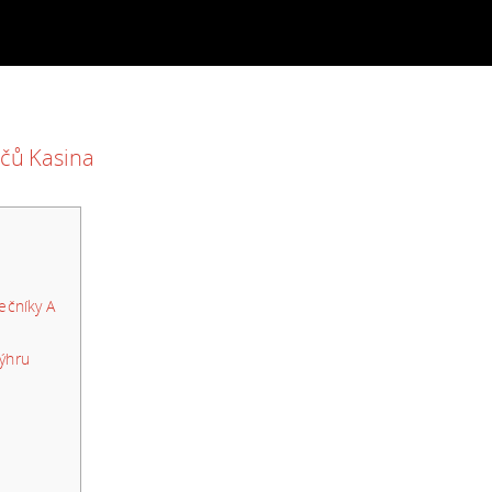
áčů Kasina
tečníky A
Výhru