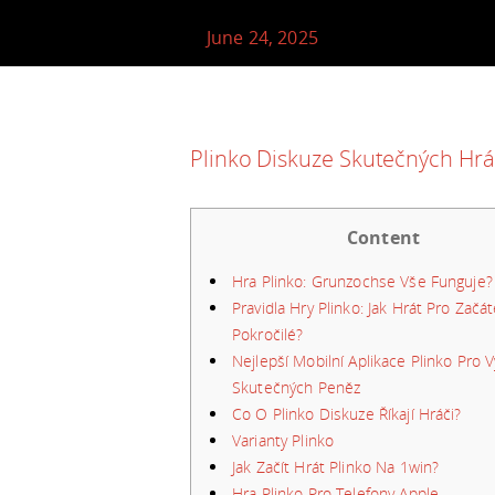
June 24, 2025
Plinko Diskuze Skutečných Hr
Content
Hra Plinko: Grunzochse Vše Funguje?
Pravidla Hry Plinko: Jak Hrát Pro Začá
Pokročilé?
Nejlepší Mobilní Aplikace Plinko Pro 
Skutečných Peněz
Co O Plinko Diskuze Říkají Hráči?
Varianty Plinko
Jak Začít Hrát Plinko Na 1win?
Hra Plinko Pro Telefony Apple