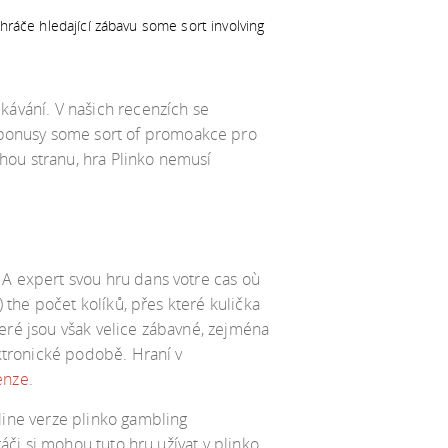
hráče hledající zábavu some sort involving
ekávání. V našich recenzích se
í bonusy some sort of promoakce pro
uhou stranu, hra Plinko nemusí
. A expert svou hru dans votre cas où
) the počet kolíků, přes které kulička
teré jsou však velice zábavné, zejména
ektronické podobě. Hraní v
enze
.
nline verze plinko gambling
ráči si mohou tuto hru užívat v plinko