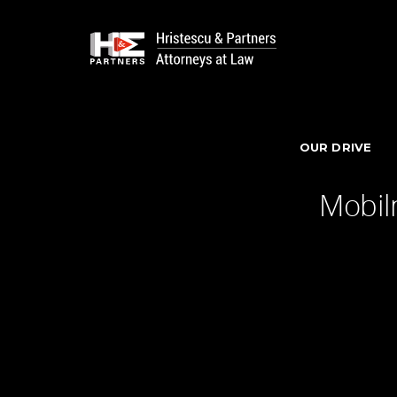
OUR DRIVE
Mobil