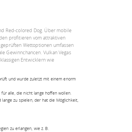
und Red-colored Dog. Über mobile
den profitieren vom attraktiven
r geprüften Wettoptionen umfassen
imale Gewinnchancen. Vulkan Vegas
klassigen Entwicklern wie
prüft und wurde zuletzt mit einem enorm
ür alle, die nicht lange hoffen wollen.
nge zu spielen, der hat die Möglichkeit,
ien zu erlangen, wie z. B.