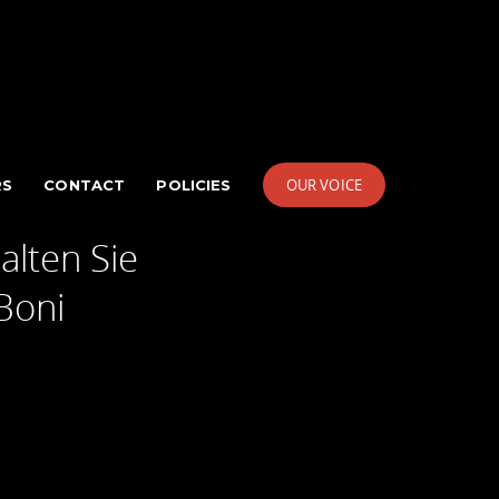
OUR VOICE
RS
CONTACT
POLICIES
alten Sie
Boni