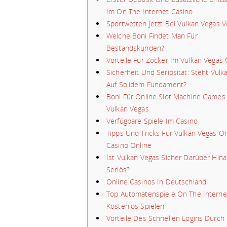
Im On The Internet Casino
Sportwetten Jetzt Bei Vulkan Vegas V
Welche Boni Findet Man Für
Bestandskunden?
Vorteile Für Zocker Im Vulkan Vegas 
Sicherheit Und Seriosität: Steht Vulk
Auf Solidem Fundament?
Boni Für Online Slot Machine Games
Vulkan Vegas
Verfügbare Spiele Im Casino
Tipps Und Tricks Für Vulkan Vegas On
Casino Online
Ist Vulkan Vegas Sicher Darüber Hin
Seriös?
Online Casinos In Deutschland
Top Automatenspiele On The Interne
Kostenlos Spielen
Vorteile Des Schnellen Logins Durch 