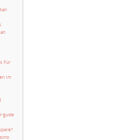
lkan
s
kan
ps Für
zen Im
t
er-guide
Spiele?
asino