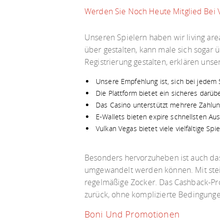
Werden Sie Noch Heute Mitglied Bei 
Unseren Spielern haben wir living ar
über gestalten, kann male sich sogar
Registrierung gestalten, erklären uns
Unsere Empfehlung ist, sich bei jedem S
Die Plattform bietet ein sicheres darüb
Das Casino unterstützt mehrere Zahlun
E-Wallets bieten expire schnellsten A
Vulkan Vegas bietet viele vielfältige S
Besonders hervorzuheben ist auch das
umgewandelt werden können. Mit steig
regelmäßige Zocker. Das Cashback-Pro
zurück, ohne komplizierte Bedingunge
Boni Und Promotionen