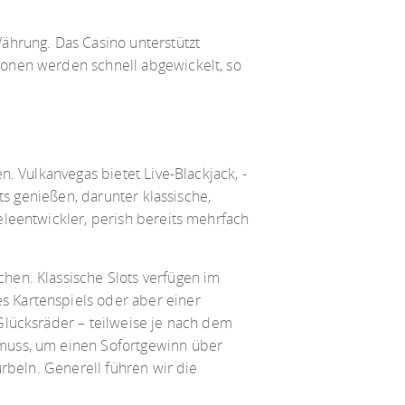
ährung. Das Casino unterstützt
ionen werden schnell abgewickelt, so
. Vulkanvegas bietet Live-Blackjack, -
ts genießen, darunter klassische,
leentwickler, perish bereits mehrfach
hen. Klassische Slots verfügen im
 Kartenspiels oder aber einer
Glücksräder – teilweise je nach dem
muss, um einen Sofortgewinn über
rbeln. Generell führen wir die