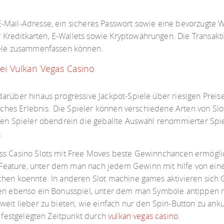
-Mail-Adresse, ein sicheres Passwort sowie eine bevorzugte W
reditkarten, E-Wallets sowie Kryptowährungen. Die Transakt
iele zusammenfassen können.
ei Vulkan Vegas Casino
arüber hinaus progressive Jackpot-Spiele über riesigen Preisen
isches Erlebnis. Die Spieler können verschiedene Arten von Slo
ten Spieler obendrein die geballte Auswahl renommierter Spie
.
ss Casino Slots mit Free Moves beste Gewinnchancen ermöglic
eature, unter dem man nach jedem Gewinn mit hilfe von eines
chen koennte. In anderen Slot machine games aktivieren sich 
eten ebenso ein Bonusspiel, unter dem man Symbole antippen 
weit lieber zu bieten, wie einfach nur den Spin-Button zu anku
g festgelegten Zeitpunkt durch
vulkan vegas casino
.