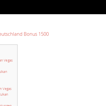
Deutschland Bonus 1500
an Vegas
ulkan
an Vegas
Vulkan
ahlungen