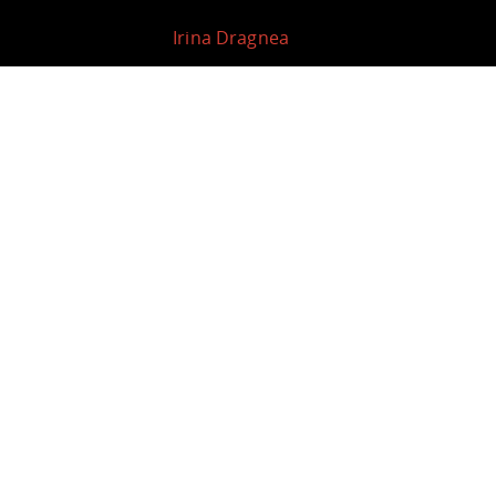
Irina Dragnea