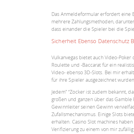
Das Anmeldeformular erfordert eine E
mehrere Zahlungsmethoden, darunter K
dass einander die Spieler bei die Sp
Sicherheit Ebenso Datenschutz B
Vulkanvegas bietet auch Video-Poker d
Roulette und -Baccarat für ein realist
Video- ebenso 3D-Slots. Bei mir erhal
für ihre Spieler ausgezeichnet wurden
Jedem” “Zocker ist zudem bekannt, da
großen und ganzen über das Gamble F
Gewinnleiter seinen Gewinn vervielfa
Zufallsmechanismus. Einige Slots bi
erhalten. Casino Slot machines haben 
Verifizierung zu einem von mir zufälli