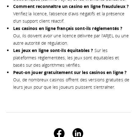
Comment reconnaître un casino en ligne frauduleux ?
Vérifiez la licence, l’absence d’avis négatifs et la présence
d’un support client réactif.
Les casinos en ligne français sont-ils réglementés ?
Oui, ils doivent avoir une licence délivrée par l’ARJEL ou une
autre autorité de régulation.
Les jeux en ligne sont-ils équitables ?
Sur les
plateformes réglementées, les jeux sont équitables et
basés sur des algorithmes vérifiés.
Peut-on jouer gratuitement sur les casinos en ligne ?
Oui, de nombreux casinos offrent des versions gratuites de
leurs jeux pour que les joueurs puissent s’entraîner.