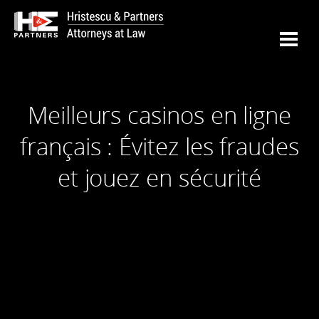
Meilleurs casinos en ligne
français : Évitez les fraudes
et jouez en sécurité