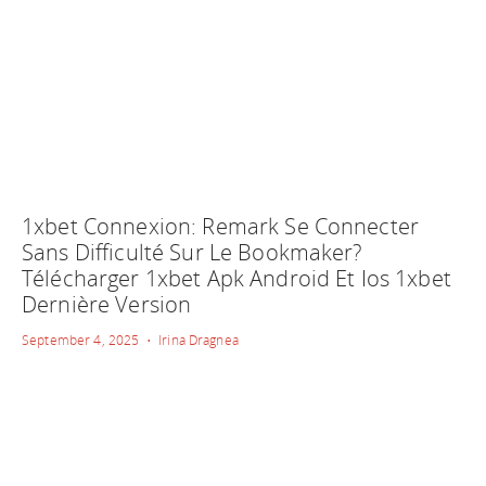
1xbet Connexion: Remark Se Connecter
Sans Difficulté Sur Le Bookmaker?
Télécharger 1xbet Apk Android Et Ios 1xbet
Dernière Version
September 4, 2025 • Irina Dragnea