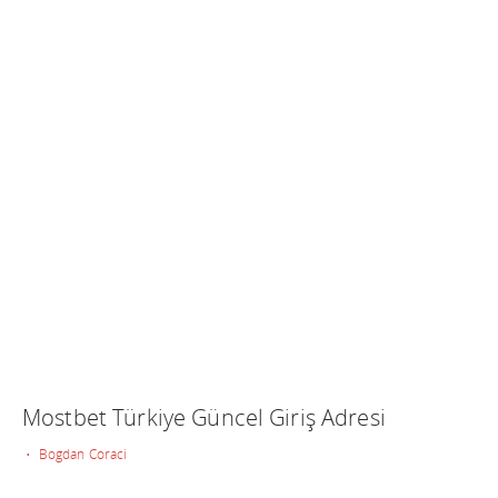
Mostbet Türkiye Güncel Giriş Adresi
• Bogdan Coraci