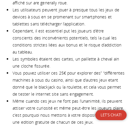
affiché sur are generally roue.
Les utilisateurs peuvent jouer à presque tous les jeux de
devices à sous en se promenant sur smartphones et
tablettes sans télécharger l’application.
Cependant, il est essentiel put les joueurs d’être
conscients des inconvénients potentiels, tels la cual les
conditions strictes liées aux bonus et le risque d’addiction
au tableau.
Les symboles étaient des cartes, un paillette à cheval ain
une cloche fissurée.
Vous pouvez utiliser ces 25€ pour explorer des” “différentes
machines à sous du casino, ainsi que d’autres jeux etant
donné que le blackjack ou la roulette, et cela vous permet
de tester le internet site sans engagement.
Même cuando ces jeux ne font pas l’unanimité, ils peuvent
attiser votre curiosité et même peut-être les joueurs plaire,
c’est pourquoi nous mettons à votre disposition au moins
LET'S CHAT!
une edition gratuite de chacun de ces jeux.