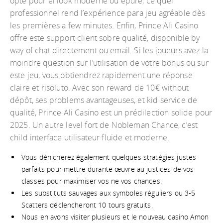
opté pour el look moderne ou épuré, ce quel
professionnel rend l’expérience para jeu agréable dès
les premières a few minutes. Enfin, Prince Ali Casino
offre este support client sobre qualité, disponible by
way of chat directement ou email. Si les joueurs avez la
moindre question sur l’utilisation de votre bonus ou sur
este jeu, vous obtiendrez rapidement une réponse
claire et risoluto. Avec son reward de 10€ without
dépôt, ses problems avantageuses, et kid service de
qualité, Prince Ali Casino est un prédilection solide pour
2025. Un autre level fort de Nobleman Chance, c’est
child interface utilisateur fluide et moderne.
Vous dénicherez également quelques stratégies justes
parfaits pour mettre durante œuvre au justices de vos
classes pour maximiser vos ne vos chances.
Les substituts sauvages aux symboles réguliers ou 3-5
Scatters déclencheront 10 tours gratuits.
Nous en avons visiter plusieurs et le nouveau casino Amon