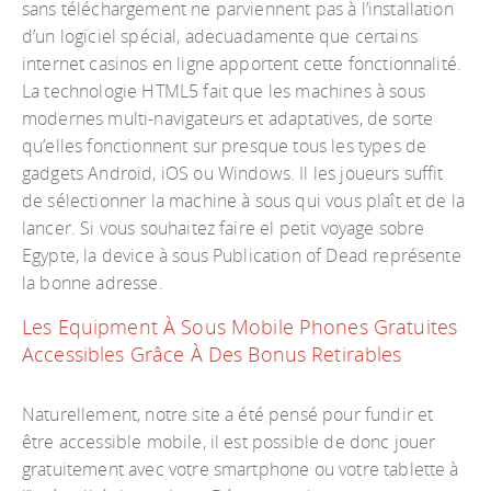
sans téléchargement ne parviennent pas à l’installation
d’un logiciel spécial, adecuadamente que certains
internet casinos en ligne apportent cette fonctionnalité.
La technologie HTML5 fait que les machines à sous
modernes multi-navigateurs et adaptatives, de sorte
qu’elles fonctionnent sur presque tous les types de
gadgets Android, iOS ou Windows. Il les joueurs suffit
de sélectionner la machine à sous qui vous plaît et de la
lancer. Si vous souhaitez faire el petit voyage sobre
Egypte, la device à sous Publication of Dead représente
la bonne adresse.
Les Equipment À Sous Mobile Phones Gratuites
Accessibles Grâce À Des Bonus Retirables
Naturellement, notre site a été pensé pour fundir et
être accessible mobile, il est possible de donc jouer
gratuitement avec votre smartphone ou votre tablette à