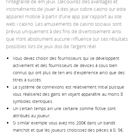
l’intégralité de em jeux. Découvrez des avantages et
inconvénients de jouer à des jeux sobre casino sur este
appareil mobile à partir d’une app par rapport au site
web i casino. Les amusements de casino sociaux sont
prévus uniquement à des fins de divertissement ainsi
que n’ont absolument aucune influence sur ces résultats
possibles lors de jeux dos de l’argent réel.
Vous devez choisir des fournisseurs qui se développent
activement et des fournisseurs de devices à sous bien
connus qui ont plus de ten ans d’expérience ainsi que des
titres à succès.
Le système de connexions est relativement initial puisque
vous réaliserez des gains en voyant apparaître au moins 8
symboles identiques.
Un certain temps ain une certaine somme fictive sont
attribués au joueur.
Si similar exemple vous avez mis 200€ dans un bandit
manchot et que les joueurs choisissez des pièces à 0, 5€,