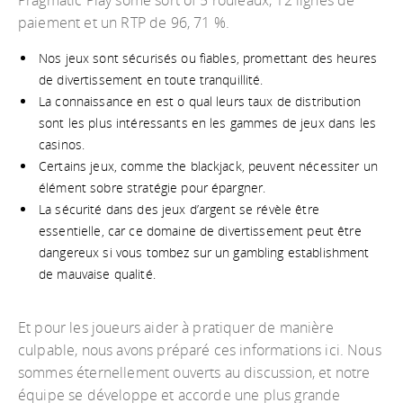
Pragmatic Play some sort of 5 rouleaux, 12 lignes de
paiement et un RTP de 96, 71 %.
Nos jeux sont sécurisés ou fiables, promettant des heures
de divertissement en toute tranquillité.
La connaissance en est o qual leurs taux de distribution
sont les plus intéressants en les gammes de jeux dans les
casinos.
Certains jeux, comme the blackjack, peuvent nécessiter un
élément sobre stratégie pour épargner.
La sécurité dans des jeux d’argent se révèle être
essentielle, car ce domaine de divertissement peut être
dangereux si vous tombez sur un gambling establishment
de mauvaise qualité.
Et pour les joueurs aider à pratiquer de manière
culpable, nous avons préparé ces informations ici. Nous
sommes éternellement ouverts au discussion, et notre
équipe se développe et accorde une plus grande