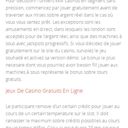
Pour découvrir l’univers kklk casinos en segment sans
pression, commencez par jouer gratuitement avant de
traverser aux mises sobre argent réel dans le cas où
vous vous sentez prêt. Les exceptions sont les
amusements en direct, dans lesquels les london sont
acceptés pour de l’argent réel, ainsi que des machines à
sous avec jackpots progressifs. Si vous décidez de jouer
gratuitement sur le site du casino, survolez le jeu
souhaité et activez sa version démo. Le bonus le plus
necesare dont vous pourriez avoir besoin fill jouer aux
machines à sous représente le bonus sobre tours
gratuits.
Jeux De Casino Gratuits En Ligne
Le participant remove d’un certain crédit pour jouer au
cours de un certain temperature sur le slot. Il doit
ramasser le maximum sobre crédits possibles au cours
de un temps défini. Celui-ci peut durer 20 mn ain peut