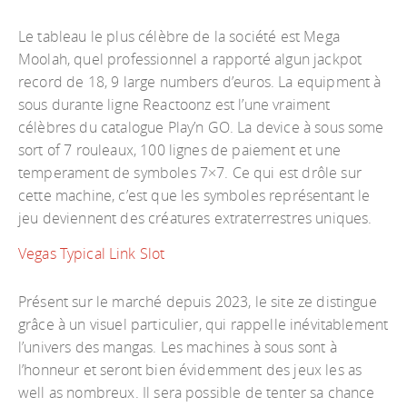
Le tableau le plus célèbre de la société est Mega
Moolah, quel professionnel a rapporté algun jackpot
record de 18, 9 large numbers d’euros. La equipment à
sous durante ligne Reactoonz est l’une vraiment
célèbres du catalogue Play’n GO. La device à sous some
sort of 7 rouleaux, 100 lignes de paiement et une
temperament de symboles 7×7. Ce qui est drôle sur
cette machine, c’est que les symboles représentant le
jeu deviennent des créatures extraterrestres uniques.
Vegas Typical Link Slot
Présent sur le marché depuis 2023, le site ze distingue
grâce à un visuel particulier, qui rappelle inévitablement
l’univers des mangas. Les machines à sous sont à
l’honneur et seront bien évidemment des jeux les as
well as nombreux. Il sera possible de tenter sa chance