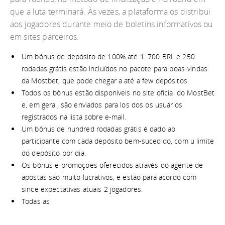
que a luta terminará. Às vezes, a plataforma os distribui
aos jogadores durante meio de boletins informativos ou
em sites parceiros.
Um bônus de depósito de 100% até 1. 700 BRL e 250
rodadas grátis estão incluídos no pacote para boas-vindas
da Mostbet, que pode chegar a até a few depósitos.
Todos os bônus estão disponíveis no site oficial do MostBet
e, em geral, são enviados para los dos os usuários
registrados na lista sobre e-mail.
Um bônus de hundred rodadas grátis é dado ao
participante com cada depósito bem-sucedido, com u limite
do depósito por dia.
Os bónus e promoções oferecidos através do agente de
apostas são muito lucrativos, e estão para acordo com
since expectativas atuais 2 jogadores.
Todas as