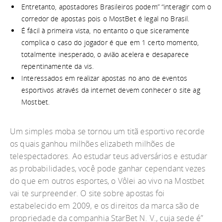
Entretanto, apostadores Brasileiros podem” “interagir com o
corredor de apostas pois o MostBet é legal no Brasil.
É fácil à primeira vista, no entanto o que siceramente
complica o caso do jogador é que em 1 certo momento,
totalmente inesperado, o avião acelera e desaparece
repentinamente da vis.
Interessados em realizar apostas no ano de eventos
esportivos através da internet devem conhecer o site ag
Mostbet.
Um simples moba se tornou um titã esportivo recorde
os quais ganhou milhões elizabeth milhões de
telespectadores. Ao estudar teus adversários e estudar
as probabilidades, você pode ganhar cependant vezes
do que em outros esportes, o Vôlei ao vivo na Mostbet
vai te surpreender. O site sobre apostas foi
estabelecido em 2009, e os direitos da marca são de
propriedade da companhia StarBet N. V., cuja sede é”