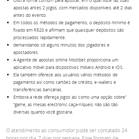
Outra forma comum para apostar, em o qual você faz suas
apostas antes 2 jogos, com mercados disponíveis até 2 dias
antes do evento.
Em todos os métodos de pagamento, o depósito mínimo é
fixado em R$20 e afirmam que quaisquer depósitos são
processados rapidamente.
demandando só alguns minutos dos jogadores e
apostadores.
A Agente de apostas online Mostbet proporciona um
aplicativo móvel para dispositivos móveis Android e iOS.
Ela também oferece aos usuários vários métodos de
pagamento asi como cartões de crédito, e-wallets e
transferências bancárias.
Embora a rede ofereça jogos asi como uma opção sobre”
“game, as mesas electronic caça-níqueis não são tão
diversas quanto você gostaria.
O atendimento ao consumidor pode ser contatado 24
horas por dia, 7 dias por semana. Esse formato de