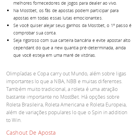
melhores fornecedores de jogos para dealer ao vivo.
Na Mostbet, os fãs de apostas podem participar para
apostas em todas essas lutas emocionantes.
Se você quiser alejar seus ganhos da Mostbet, o 1º passo é
comprobar sua conta.
Seja rigoroso com sua carteira bancária e evite apostar alto
cependant do que a new quantia pré-determinada, ainda
que você esteja em uma maré de vitórias.
Olimpíadas e Copa carry out Mundo, além sobre ligas
importantes lo que a NBA, NBB e muitas diferentes.
Também muito tradicional, a roleta é uma atração
bastante importante no MostBet. Há opções sobre
Roleta Brasileira, Roleta Americana e Roleta Europeia,
além de variações populares lo que o Spin in addition
to Win.
Cashout De Aposta