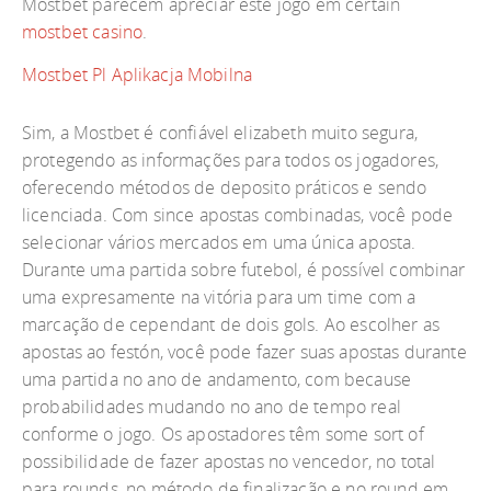
Mostbet parecem apreciar este jogo em certain
mostbet casino
.
Mostbet Pl Aplikacja Mobilna
Sim, a Mostbet é confiável elizabeth muito segura,
protegendo as informações para todos os jogadores,
oferecendo métodos de deposito práticos e sendo
licenciada. Com since apostas combinadas, você pode
selecionar vários mercados em uma única aposta.
Durante uma partida sobre futebol, é possível combinar
uma expresamente na vitória para um time com a
marcação de cependant de dois gols. Ao escolher as
apostas ao festón, você pode fazer suas apostas durante
uma partida no ano de andamento, com because
probabilidades mudando no ano de tempo real
conforme o jogo. Os apostadores têm some sort of
possibilidade de fazer apostas no vencedor, no total
para rounds, no método de finalização e no round em