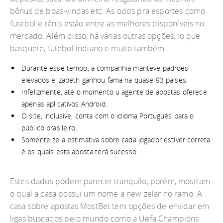
bônus de boas-vindas etc. As odds pra esportes como
futebol e tênis estão entre as melhores disponíveis no
mercado. Além disso, há várias outras opções, lo que
basquete, futebol indiano e muito também.
Durante esse tempo, a companhia manteve padrões
elevados elizabeth ganhou fama na quase 93 países.
Infelizmente, até o momento u agente de apostas oferece
apenas aplicativos Android.
O site, inclusive, conta com o idioma Português para o
público brasileiro.
Somente ze a estimativa sobre cada jogador estiver correta
é os quais esta aposta terá sucesso.
Estes dados podem parecer tranquilo, porém, mostram
o qual a casa possui um nome a new zelar no ramo. A
casa sobre apostas MostBet tem opções de envidar em
ligas buscados pelo mundo como a Uefa Champions