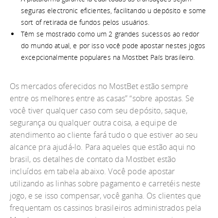
seguras electronic eficientes, facilitando u depósito e some
sort of retirada de fundos pelos usuários.
Têm se mostrado como um 2 grandes sucessos ao redor
do mundo atual, e por isso você pode apostar nestes jogos
excepcionalmente populares na Mostbet País brasileiro.
Os mercados oferecidos no MostBet estão sempre
entre os melhores entre as casas” “sobre apostas. Se
você tiver qualquer caso com seu depósito, saque,
segurança ou qualquer outra coisa, a equipe de
atendimento ao cliente fará tudo o que estiver ao seu
alcance pra ajudá-lo. Para aqueles que estão aqui no
brasil, os detalhes de contato da Mostbet estão
incluídos em tabela abaixo. Você pode apostar
utilizando as linhas sobre pagamento e carretéis neste
jogo, e se isso compensar, você ganha. Os clientes que
frequentam os cassinos brasileiros administrados pela