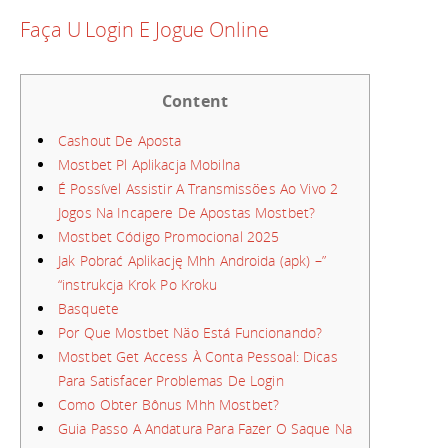
Faça U Login E Jogue Online
Content
Cashout De Aposta
Mostbet Pl Aplikacja Mobilna
É Possível Assistir A Transmissões Ao Vivo 2
Jogos Na Incapere De Apostas Mostbet?
Mostbet Código Promocional 2025
Jak Pobrać Aplikację Mhh Androida (apk) –”
“instrukcja Krok Po Kroku
Basquete
Por Que Mostbet Não Está Funcionando?
Mostbet Get Access À Conta Pessoal: Dicas
Para Satisfacer Problemas De Login
Como Obter Bônus Mhh Mostbet?
Guia Passo A Andatura Para Fazer O Saque Na