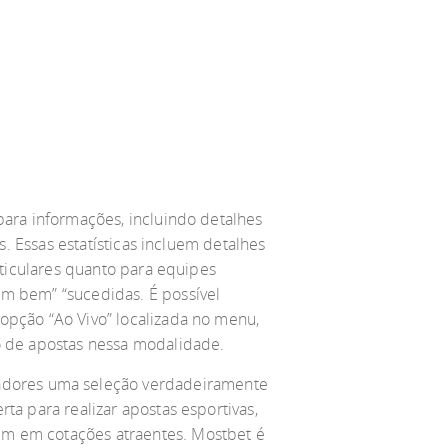
para informações, incluindo detalhes
s. Essas estatísticas incluem detalhes
articulares quanto para equipes
ém bem” “sucedidas. É possível
 opção “Ao Vivo” localizada no menu,
ão de apostas nessa modalidade.
adores uma seleção verdadeiramente
ta para realizar apostas esportivas,
em em cotações atraentes. Mostbet é