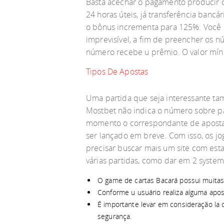
Basta acechar o pagamento producir cr
24 horas úteis, já transferência bancá
o bônus incrementa para 125%. Você
imprevisível, a fim de preencher os n
número recebe u prêmio. O valor mín
Tipos De Apostas
Uma partida que seja interessante ta
Mostbet não indica o número sobre pa
momento o correspondante de apostas 
ser lançado em breve. Com isso, os jo
precisar buscar mais um site com est
várias partidas, como dar em 2 systems
O game de cartas Bacará possui muitas
Conforme u usuário realiza alguma apos
É importante levar em consideração la 
segurança.