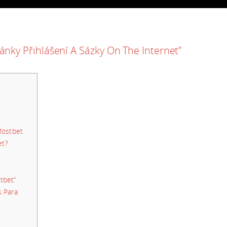
ránky Přihlášení A Sázky On The Internet”
Mostbet
et?
tbet”
s Para