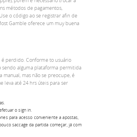
Apple), porém é necessário trocar a
 bons métodos de pagamentos,
Use o código ao se registrar afin de
 O Most Gamble oferece um muy buena
o é perdido. Conforme to usuário
mo sendo alguma plataforma permitida
ra manual, mas não se preocupe, é
e leva até 24 hrs úteis para ser
as.
fetuar o sign in.
hones para acesso conveniente a apostas,
 pouco saccage da partida começar, já com