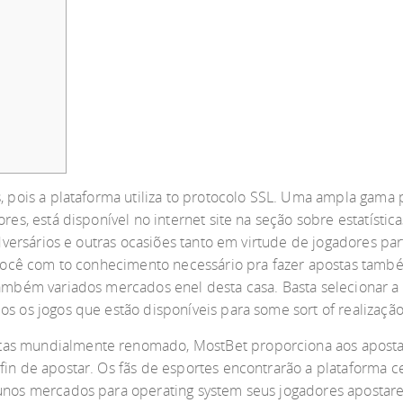
s, pois a plataforma utiliza to protocolo SSL. Uma ampla gama 
res, está disponível no internet site na seção sobre estatística
 adversários e outras ocasiões tanto em virtude de jogadores p
r você com to conhecimento necessário pra fazer apostas tamb
também variados mercados enel desta casa. Basta selecionar a
os os jogos que estão disponíveis para some sort of realizaç
tas mundialmente renomado, MostBet proporciona aos apost
in de apostar. Os fãs de esportes encontrarão a plataforma cer
gunos mercados para operating system seus jogadores apostar