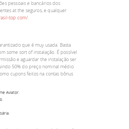
ações pessoais e bancários dos
entes at the seguros, e qualquer
rasil-top.com/
.
arantizado que é muy usada. Basta
m some sort of instalação. É possível
ermissão e aguardar the instalação ser
ossuindo 50% do preço nominal médio
 como cupons feitos na contas bônus
me Aviator.
o.
ária.