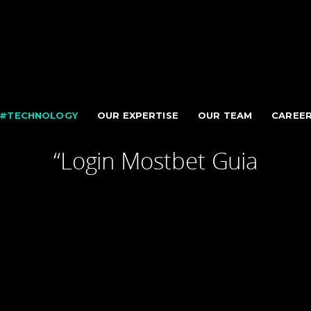
#TECHNOLOGY
OUR EXPERTISE
OUR TEAM
CAREE
“Login Mostbet Guia