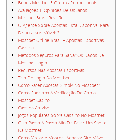
Bônus Mostbet E Ofertas Promocionais
Avaliações E Opiniões De Usuários
Mostbet Brasil Revisão
O Agente Sobre Apostas Está Disponível Para
Dispositivos Móveis?
Mostbet Online Brasil – Apostas Esportivas E
Cassino
Métodos Seguros Para Salvar Os Dados De
Mostbet Login
Recursos Nas Apostas Esportivas
Tela De Login Da Mostbet
Como Fazer Apostas Simply No Mostbet?
Como Funciona A Verificação De Conta
Mostbet Casino
Cassino Ao Vivo
Jogos Populares Sobre Cassino No Mostbet
Guia Passo A Passo Afin De Fazer Um Saque
Na Mostbet
Como Visitar A Mostbet Achacar Site Móvel