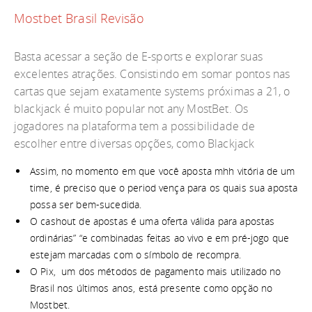
Mostbet Brasil Revisão
Basta acessar a seção de E-sports e explorar suas
excelentes atrações. Consistindo em somar pontos nas
cartas que sejam exatamente systems próximas a 21, o
blackjack é muito popular not any MostBet. Os
jogadores na plataforma tem a possibilidade de
escolher entre diversas opções, como Blackjack
Assim, no momento em que você aposta mhh vitória de um
time, é preciso que o period vença para os quais sua aposta
possa ser bem-sucedida.
O cashout de apostas é uma oferta válida para apostas
ordinárias” “e combinadas feitas ao vivo e em pré-jogo que
estejam marcadas com o símbolo de recompra.
O Pix, um dos métodos de pagamento mais utilizado no
Brasil nos últimos anos, está presente como opção no
Mostbet.