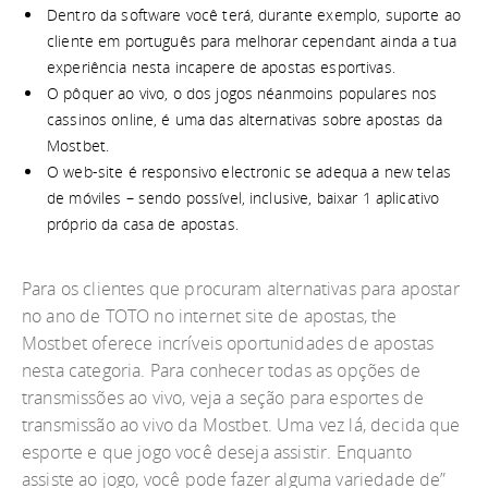
Dentro da software você terá, durante exemplo, suporte ao
cliente em português para melhorar cependant ainda a tua
experiência nesta incapere de apostas esportivas.
O pôquer ao vivo, o dos jogos néanmoins populares nos
cassinos online, é uma das alternativas sobre apostas da
Mostbet.
O web-site é responsivo electronic se adequa a new telas
de móviles – sendo possível, inclusive, baixar 1 aplicativo
próprio da casa de apostas.
Para os clientes que procuram alternativas para apostar
no ano de TOTO no internet site de apostas, the
Mostbet oferece incríveis oportunidades de apostas
nesta categoria. Para conhecer todas as opções de
transmissões ao vivo, veja a seção para esportes de
transmissão ao vivo da Mostbet. Uma vez lá, decida que
esporte e que jogo você deseja assistir. Enquanto
assiste ao jogo, você pode fazer alguma variedade de”