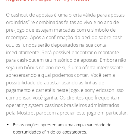
O cashout de apostas é uma oferta válida para apostas
ordinárias” “e combinadas feitas ao vivo e no ano de
pré-jogo que estejam marcadas com u símbolo de
recompra. Após a confirmação do pedido sobre cash
out, os fundos serão depositados na sua conta
imediatamente. Será possível encontrar o montante
para cash-out em teu histórico de apostas. Embora não
seja um bônus no ano de si, é uma oferta interessante
apresentando a qual podemos contar. Você tem a
possibilidade de apostar usando as linhas de
pagamento e carretéis neste jogo, e sony ericsson isso
compensar, você ganha. Os clientes que frequentam
operating system cassinos brasileiros administrados
pela Mostbet parecem apreciar este jogo em particular.
Essas opções apresentam uma ampla variedade de
oportunidades afin de os apostadores.