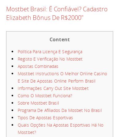
Mostbet Brasil: É Confiável? Cadastro
Elizabeth Bônus De R$2000″
Content
Política Para Licença E Segurança
Registo E Verificação No Mostbet
Apostas Combinadas
Mostbet Instructions O Melhor Online Casino
E Site De Apostas Online Perform Brasil
Informações Carry Out Site Mostbet
Como O Mostbet Funciona?
Sobre Mostbet Brasil
Programa De Afiliados Da Mosbet No Brasil
Tipos De Apostas Esportivas
Quais Opções Na Apostas Esportivas Há No
Mostbet?