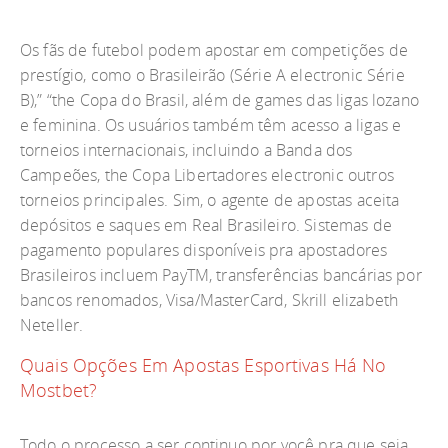
Os fãs de futebol podem apostar em competições de
prestígio, como o Brasileirão (Série A electronic Série
B),” “the Copa do Brasil, além de games das ligas lozano
e feminina. Os usuários também têm acesso a ligas e
torneios internacionais, incluindo a Banda dos
Campeões, the Copa Libertadores electronic outros
torneios principales. Sim, o agente de apostas aceita
depósitos e saques em Real Brasileiro. Sistemas de
pagamento populares disponíveis pra apostadores
Brasileiros incluem PayTM, transferências bancárias por
bancos renomados, Visa/MasterCard, Skrill elizabeth
Neteller.
Quais Opções Em Apostas Esportivas Há No
Mostbet?
Todo o processo a ser continuo por você pra que seja