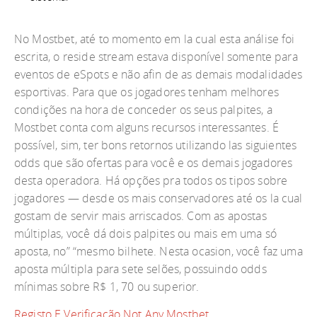
No Mostbet, até to momento em la cual esta análise foi
escrita, o reside stream estava disponível somente para
eventos de eSpots e não afin de as demais modalidades
esportivas. Para que os jogadores tenham melhores
condições na hora de conceder os seus palpites, a
Mostbet conta com alguns recursos interessantes. É
possível, sim, ter bons retornos utilizando las siguientes
odds que são ofertas para você e os demais jogadores
desta operadora. Há opções pra todos os tipos sobre
jogadores — desde os mais conservadores até os la cual
gostam de servir mais arriscados. Com as apostas
múltiplas, você dá dois palpites ou mais em uma só
aposta, no” “mesmo bilhete. Nesta ocasion, você faz uma
aposta múltipla para sete selões, possuindo odds
mínimas sobre R$ 1, 70 ou superior.
Registo E Verificação Not Any Mostbet