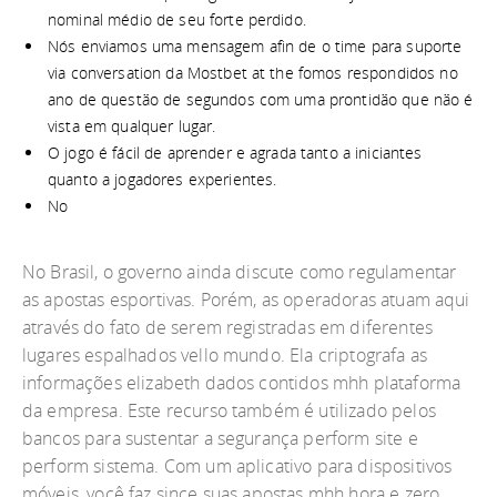
nominal médio de seu forte perdido.
Nós enviamos uma mensagem afin de o time para suporte
via conversation da Mostbet at the fomos respondidos no
ano de questão de segundos com uma prontidão que não é
vista em qualquer lugar.
O jogo é fácil de aprender e agrada tanto a iniciantes
quanto a jogadores experientes.
No
No Brasil, o governo ainda discute como regulamentar
as apostas esportivas. Porém, as operadoras atuam aqui
através do fato de serem registradas em diferentes
lugares espalhados vello mundo. Ela criptografa as
informações elizabeth dados contidos mhh plataforma
da empresa. Este recurso também é utilizado pelos
bancos para sustentar a segurança perform site e
perform sistema. Com um aplicativo para dispositivos
móveis, você faz since suas apostas mhh hora e zero