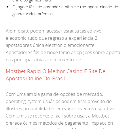
O jogo é fácil de aprender e oferece the oportunidade de
ganhar vários prêmios.
Além disto, podem acessar estatísticas ao vivo
electronic tudo que regreso a experiência 2
apostadores única electronic emocionante.
Apostadores fãs de boxe terão as opções sobre aposta
nas principais lutas do momento, de
Mostbet Rapid O Melhor Casino E Site De
Apostas Online Do Brasil
Com uma ampla gama de opções de mercado,
operating-system usuários podem tirar proveito de
illustres probabilidades em vários eventos esportivos.
Com um site recente e fácil sobre usar, a Mostbet
oferece ótimos métodos de pagamento, inspección