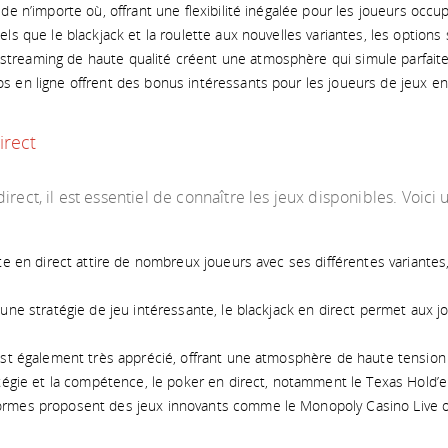
e n’importe où, offrant une flexibilité inégalée pour les joueurs occu
ls que le blackjack et la roulette aux nouvelles variantes, les options 
streaming de haute qualité créent une atmosphère qui simule parfaitem
en ligne offrent des bonus intéressants pour les joueurs de jeux en 
irect
rect, il est essentiel de connaître les jeux disponibles. Voici 
tte en direct attire de nombreux joueurs avec ses différentes variante
une stratégie de jeu intéressante, le blackjack en direct permet aux jo
est également très apprécié, offrant une atmosphère de haute tension 
atégie et la compétence, le poker en direct, notamment le Texas Hold’e
rmes proposent des jeux innovants comme le Monopoly Casino Live ou