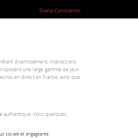
Diana Constantin
êlant divertissement, interactions
ct proposent une large gamme de jeux
asinos en direct en France, ainsi que
ve authentique. Voici quelques
lus sociale et engageante.