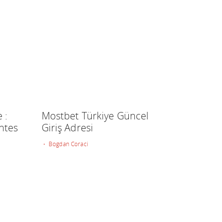
 :
Mostbet Türkiye Güncel
ntes
Giriş Adresi
• Bogdan Coraci