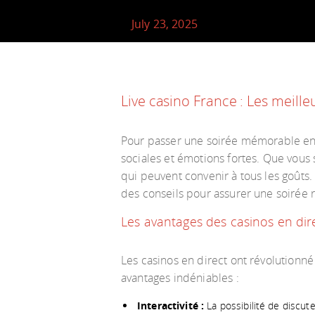
July 23, 2025
Live casino France : Les meill
Pour passer une soirée mémorable en F
sociales et émotions fortes. Que vous
qui peuvent convenir à tous les goûts.
des conseils pour assurer une soirée r
Les avantages des casinos en dir
Les casinos en direct ont révolutionn
avantages indéniables :
Interactivité :
La possibilité de discut