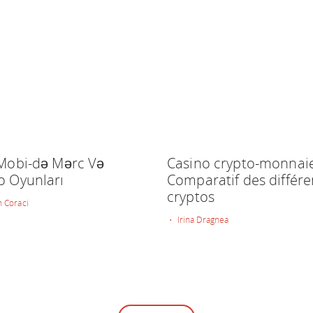
 Mobi-də Mərc Və
Casino crypto-monnaie
o Oyunları
Comparatif des différe
cryptos
 Coraci
• Irina Dragnea