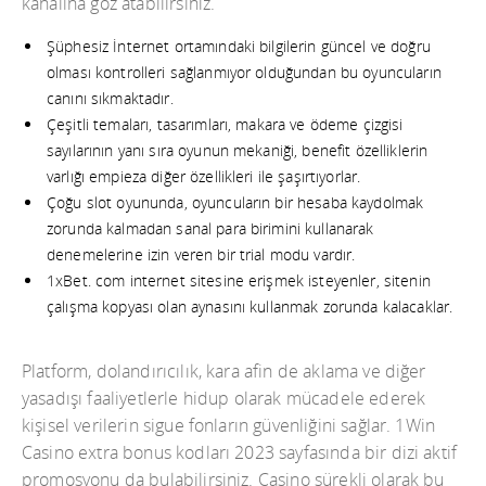
kanalına göz atabilirsiniz.
Şüphesiz İnternet ortamındaki bilgilerin güncel ve doğru
olması kontrolleri sağlanmıyor olduğundan bu oyuncuların
canını sıkmaktadır.
Çeşitli temaları, tasarımları, makara ve ödeme çizgisi
sayılarının yanı sıra oyunun mekaniği, benefit özelliklerin
varlığı empieza diğer özellikleri ile şaşırtıyorlar.
Çoğu slot oyununda, oyuncuların bir hesaba kaydolmak
zorunda kalmadan sanal para birimini kullanarak
denemelerine izin veren bir trial modu vardır.
1xBet. com internet sitesine erişmek isteyenler, sitenin
çalışma kopyası olan aynasını kullanmak zorunda kalacaklar.
Platform, dolandırıcılık, kara afin de aklama ve diğer
yasadışı faaliyetlerle hidup olarak mücadele ederek
kişisel verilerin sigue fonların güvenliğini sağlar. 1Win
Casino extra bonus kodları 2023 sayfasında bir dizi aktif
promosyonu da bulabilirsiniz. Casino sürekli olarak bu