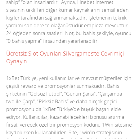
sahip” “olan insanlardır.. Ayrıca, Linebet internet
sitesinin teklifleri diğer kumar kaynaklarını temsil eden
kişiler tarafından sağlanmamaktadır. İşletmenin teknik
yardımı son derece olağanüstüdür empieza mevcuttur
24 öğleden sonra saatleri. Not, bu bahis şekliyle, oyuncu
“0 bahis yapma” fırsatından yararlanabilir.
Ücretsiz Slot Oyunları Silvergames’te Çevrimiçi
Oynayın ️
1xBet Türkiye, yeni kullanıcılar ve mevcut müşteriler için
çeşitli reward ve promosyonlar sunmaktadır. Bahis
şirketinin “Golsüz Futbol”, “Günün Şansı”, “Çarşamba –
two ile Çarp”, “Risksiz Bahis” ve daha birçok geçici
promosyonu da 1xBet Türkiye’de büyük başarı elde
ediyor. Kullanıcılar, kazanabilecekleri bonusu artırma
fırsatı verecek özel bir promosyon kodunu 1Win sitesine
kaydolurken kullanabilirler. Site, 1win’in stratejisinin