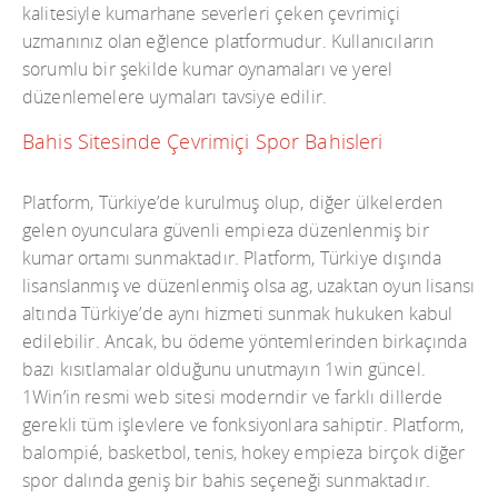
kalitesiyle kumarhane severleri çeken çevrimiçi
uzmanınız olan eğlence platformudur. Kullanıcıların
sorumlu bir şekilde kumar oynamaları ve yerel
düzenlemelere uymaları tavsiye edilir.
Bahis Sitesinde Çevrimiçi Spor Bahisleri
Platform, Türkiye’de kurulmuş olup, diğer ülkelerden
gelen oyunculara güvenli empieza düzenlenmiş bir
kumar ortamı sunmaktadır. Platform, Türkiye dışında
lisanslanmış ve düzenlenmiş olsa ag, uzaktan oyun lisansı
altında Türkiye’de aynı hizmeti sunmak hukuken kabul
edilebilir. Ancak, bu ödeme yöntemlerinden birkaçında
bazı kısıtlamalar olduğunu unutmayın 1win güncel.
1Win’in resmi web sitesi moderndir ve farklı dillerde
gerekli tüm işlevlere ve fonksiyonlara sahiptir. Platform,
balompié, basketbol, tenis, hokey empieza birçok diğer
spor dalında geniş bir bahis seçeneği sunmaktadır.