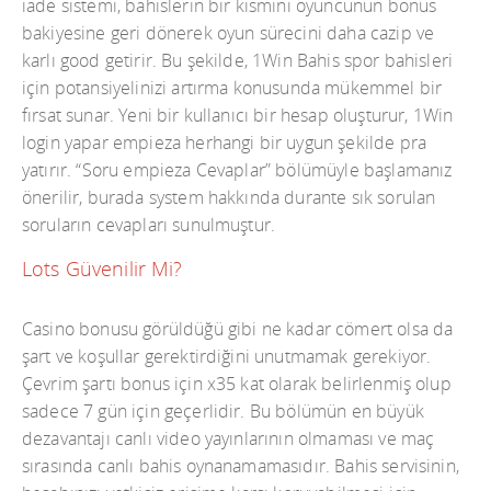
iade sistemi, bahislerin bir kısmını oyuncunun bonus
bakiyesine geri dönerek oyun sürecini daha cazip ve
karlı good getirir. Bu şekilde, 1Win Bahis spor bahisleri
için potansiyelinizi artırma konusunda mükemmel bir
fırsat sunar. Yeni bir kullanıcı bir hesap oluşturur, 1Win
login yapar empieza herhangi bir uygun şekilde pra
yatırır. “Soru empieza Cevaplar” bölümüyle başlamanız
önerilir, burada system hakkında durante sık sorulan
soruların cevapları sunulmuştur.
Lots Güvenilir Mi?
Casino bonusu görüldüğü gibi ne kadar cömert olsa da
şart ve koşullar gerektirdiğini unutmamak gerekiyor.
Çevrim şartı bonus için x35 kat olarak belirlenmiş olup
sadece 7 gün için geçerlidir. Bu bölümün en büyük
dezavantajı canlı video yayınlarının olmaması ve maç
sırasında canlı bahis oynanamamasıdır. Bahis servisinin,