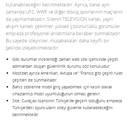
kullanabileceğini belirtmektedir. Ayrıca, kanal aynı
zamanda UFC, WWE ve diğer dövüş sporlarının maçlarını
da yayınlamaktadır. Sitenin TELEVISION kanalı, yayın
akışını kaliteli çekimler, yüksek çözünürlüklü görüntüler
empieza profesyonel anlatımlarla beraber sunmaktadır.
Bu sayede izleyiciler, müsabakaları daha keyifli bir
şekilde izleyebilmektedir.
Gibi durumlar incelendiği zaman web site içerisinde çeşitli
adımlardan oluşan güvenilirlik durumu söz konusudur.
Mostbet ayrıca Amerikan, Avrupa ve” “Fransız gibi çeşitli rulet
çeşitleri de sunmaktadır.
Bahis sitelerine mobil giriş yapabilmek için kesin olarak
cihazlarınızı mobil uyumluluğunun olması gerekir.
Site, Curaçao lisansının Türkiye’de geçerli olduğunu empieza
Türkiye’deki oyuncuların siteyi güvenle kullanabileceğini
belirtmektedir.