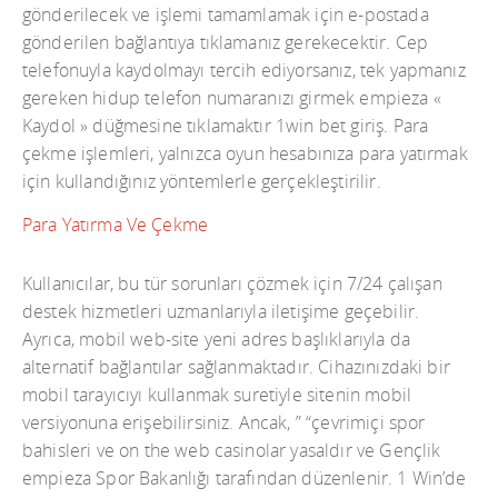
gönderilecek ve işlemi tamamlamak için e-postada
gönderilen bağlantıya tıklamanız gerekecektir. Cep
telefonuyla kaydolmayı tercih ediyorsanız, tek yapmanız
gereken hidup telefon numaranızı girmek empieza «
Kaydol » düğmesine tıklamaktır 1win bet giriş. Para
çekme işlemleri, yalnızca oyun hesabınıza para yatırmak
için kullandığınız yöntemlerle gerçekleştirilir.
Para Yatırma Ve Çekme
Kullanıcılar, bu tür sorunları çözmek için 7/24 çalışan
destek hizmetleri uzmanlarıyla iletişime geçebilir.
Ayrıca, mobil web-site yeni adres başlıklarıyla da
alternatif bağlantılar sağlanmaktadır. Cihazınızdaki bir
mobil tarayıcıyı kullanmak suretiyle sitenin mobil
versiyonuna erişebilirsiniz. Ancak, ” “çevrimiçi spor
bahisleri ve on the web casinolar yasaldır ve Gençlik
empieza Spor Bakanlığı tarafından düzenlenir. 1 Win’de