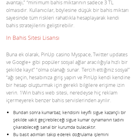
avantajı,” “minimum bahis miktarının sadece 3 TL
olmasıdır. Kullanıcılar, böylesine düşük bir bahis miktarı
sayesinde tüm riskleri rahatlıkla hesaplayarak kendi
bahis stratejilerini geliştirebilir.
In Bahis Sitesi Lisansı
Buna ek olarak, PinUp casino Myspace, Twitter updates
ve Google+ gibi popüler sosyal ağlar aracılığıyla hızlı bir
şekilde kayıt” “olma olanağı sunar. Tercih ettiğiniz sosyal”
“ağı seçin, hesabınıza giriş yapın ve PinUp kendi kendine
bir hesap oluşturmak için gerekli bilgilere erişime izin
verin. 1Win bahis web sitesi, neredeyse hiç reklam
içermeyerek benzer bahis servislerinden ayrılır.
Bundan sonra kumarbaz, kendisini keyifli sigue kazançlı bir
şekilde vakit geçirebileceği sigue kumar oynamanın tadını
çıkarabileceği sanal bir kurumda bulacaktır.
Bu basit adımları takip ederek doğrulama işlemini