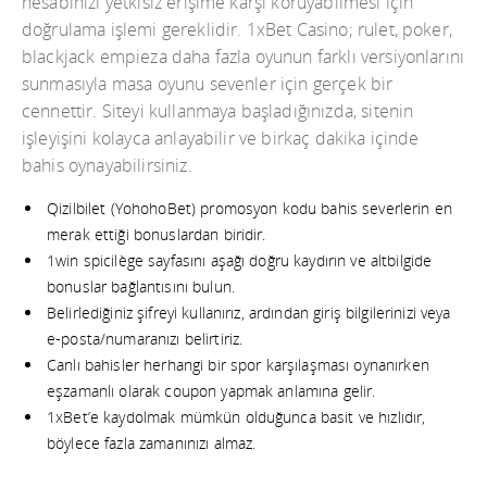
hesabınızı yetkisiz erişime karşı koruyabilmesi için
doğrulama işlemi gereklidir. 1xBet Casino; rulet, poker,
blackjack empieza daha fazla oyunun farklı versiyonlarını
sunmasıyla masa oyunu sevenler için gerçek bir
cennettir. Siteyi kullanmaya başladığınızda, sitenin
işleyişini kolayca anlayabilir ve birkaç dakika içinde
bahis oynayabilirsiniz.
Qizilbilet (YohohoBet) promosyon kodu bahis severlerin en
merak ettiği bonuslardan biridir.
1win spicilège sayfasını aşağı doğru kaydırın ve altbilgide
bonuslar bağlantısını bulun.
Belirlediğiniz şifreyi kullanırız, ardından giriş bilgilerinizi veya
e-posta/numaranızı belirtiriz.
Canlı bahisler herhangi bir spor karşılaşması oynanırken
eşzamanlı olarak coupon yapmak anlamına gelir.
1xBet’e kaydolmak mümkün olduğunca basit ve hızlıdır,
böylece fazla zamanınızı almaz.