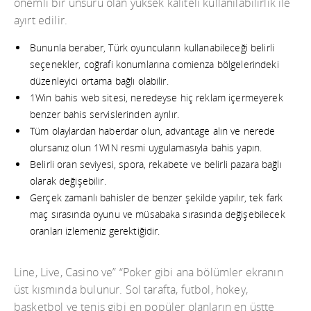
önemli bir unsuru olan yüksek kaliteli kullanılabilirlik ile
ayırt edilir.
Bununla beraber, Türk oyuncuların kullanabileceği belirli
seçenekler, coğrafi konumlarına comienza bölgelerindeki
düzenleyici ortama bağlı olabilir.
1Win bahis web sitesi, neredeyse hiç reklam içermeyerek
benzer bahis servislerinden ayrılır.
Tüm olaylardan haberdar olun, advantage alın ve nerede
olursanız olun 1WIN resmi uygulamasıyla bahis yapın.
Belirli oran seviyesi, spora, rekabete ve belirli pazara bağlı
olarak değişebilir.
Gerçek zamanlı bahisler de benzer şekilde yapılır, tek fark
maç sırasında oyunu ve müsabaka sırasında değişebilecek
oranları izlemeniz gerektiğidir.
Line, Live, Casino ve” “Poker gibi ana bölümler ekranın
üst kısmında bulunur. Sol tarafta, futbol, hokey,
basketbol ve tenis gibi en popüler olanların en üstte