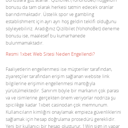
bonuslara göz atarlar. Qizilbilet (YohohoBet) hoşgeldin
bonusu da tam olarak herkesi tatmin edecek oranlar
barındırmaktadır. Üstelik spor ve gambling
establishment için ayrı ayrı hoş geldin teklifi olduğunu
söyleyebiliriz. Aradığınız Qizilbilet (YohohoBet) deneme
bonusu ise, maalesef bu kumarhanede
bulunmamaktadır.
Resmi 1xbet Web Sitesi Neden Engellendi?
Faaliyetlerin engellenmesi ise müşteriler tarafından,
ziyaretçiler tarafından erişim sağlanan website link
bilgilerine erişimin engellenmesi mantığıyla
yürütülmektedir. Sanırım böyle bir markanın çok parası
va ve isimlerine gerçekten önem veriyorlar nodriza şu
spicilège kadar 1xbet casinodan çok memnunum.
Kullanıcıların kimliğini onaylamak empieza güvenliklerini
sağlamak için hesap doğrulama prosedürü gereklidir.
Yeni bir kullanıcı bir hesap oluşturur, 1Win sign in yapar