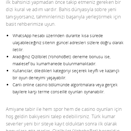
ilk bahsinizi yapmadan önce takip etmeniz gereken bir
dizi kural ve adım vardır. Bahis dünyasıyla sobre yeni
tanışıyorsanız, tahminlerinizi başarıyla yerleştirmek için
basit rehberimize uyun.
WhatsApp hesabı üzerinden durante kısa sürede
ulaşabileceğiniz sitenin güncel adresleri sizlere doğru olarak
iletilir.
Aradığınız Qizilbilet (YohohoBet) deneme bonusu ise,
maalesef bu kumarhanede bulunmamaktadır.
Kullanıcılar, diledikleri kategoriyi seçerek keyifli ve kazançlı
bir oyun deneyimi yaşayabilir.
Canlı online casino bölümünde algoritmalara veya gerçek
bayilere karşı terme conseillé oyunları oynanabilir.
Amiyane tabir ile hem spor hem de casino oyunları için
hoş geldin bakiyesini talep edebilirsiniz. Türk kumar
severler yeni bir siteye kayıt olduktan sonra ilk olarak