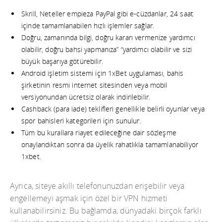
Skrill, Neteller empieza PayPal gibi e-cüzdanlar, 24 saat
içinde tamamlanabilen hızlı işlemler sağlar.
Doğru, zamanında bilgi, doğru kararı vermenize yardımcı
olabilir, doğru bahsi yapmanıza” “yardımcı olabilir ve sizi
büyük başarıya götürebilir.
Android işletim sistemi için 1xBet uygulaması, bahis
şirketinin resmi internet sitesinden veya mobil
versiyonundan ücretsiz olarak indirilebilir.
Cashback (para iade) teklifleri genellikle belirli oyunlar veya
spor bahisleri kategorileri için sunulur.
Tüm bu kurallara riayet edileceğine dair sözleşme
onaylandıktan sonra da üyelik rahatlıkla tamamlanabiliyor
1xbet.
Ayrıca, siteye akıllı telefonunuzdan erişebilir veya
engellemeyi aşmak için özel bir VPN hizmeti
kullanabilirsiniz. Bu bağlamda, dünyadaki birçok farklı