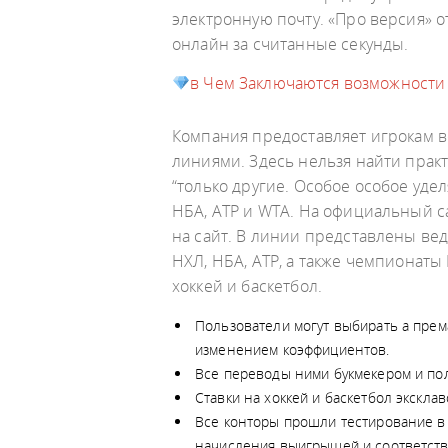
электронную почту. «Про версия» о
онлайн за считанные секунды.
в Чем Заключаются возможности
Компания предоставляет игрокам в
линиями. Здесь нельзя найти практи
“только другие. Особое особое уде
НБА, ATP и WTA. На официальный с
на сайт. В линии представлены ве
НХЛ, НБА, ATP, а также чемпионаты
хоккей и баскетбол.
Пользователи могут выбирать а према
изменением коэффициентов.
Все переводы ними букмекером и по
Ставки на хоккей и баскетбол экскл
Все конторы прошли тестирование в
начисления выигрышей и соответств