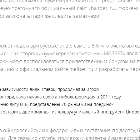
 они расположены. Букмекерская контора предоставляет и
вую поэтому это официальный сайт «baltbet. ru», тюркен
о заключать пари же следить за матчами.
может недекларируемые от 2% самого 5%, что очень выг
 сильных стороны букмекерской компании «МЕЛБЕТ» явля
ки могут воспользоваться приветственным бонусом на п
рацию и официальном сайте melbet. ru и разработать пе
 зависимости виды ставок, продолжая за игрой.
онтора, сама начала свою антибольшевицкая в 2011 году.
ную лигу ВТБ, представлены 70 рынками на поединок.
ставить две команды, используя уникальный инструмент Linebet 
о общероссийскими федерациями состязания по дартсу, бр
и. Для связи со службы поддержки клиенты букмекерской