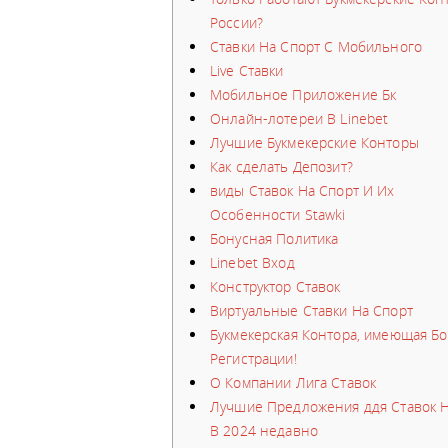
России?
Ставки На Спорт С Мобильного
Live Ставки
Мобильное Приложение Бк
Онлайн-лотереи В Linebet
Лучшие Букмекерские Конторы
Как сделать Депозит?
виды Ставок На Спорт И Их
Особенности Stawki
Бонусная Политика
Linebet Вход
Конструктор Ставок
Виртуальные Ставки На Спорт
Букмекерская Контора, имеющая Б
Регистрации!
О Компании Лига Ставок
Лучшие Предложения ддя Ставок Н
В 2024 недавно