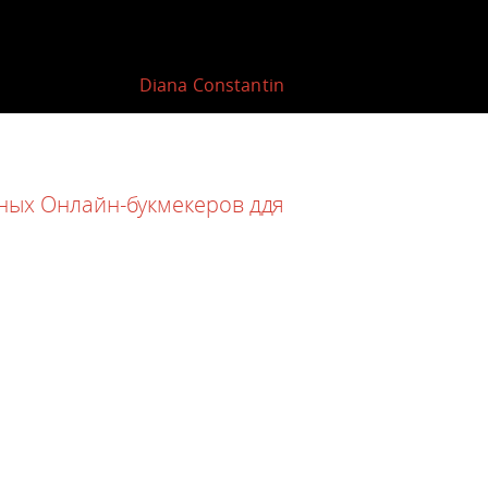
Diana Constantin
ьных Онлайн-букмекеров ддя