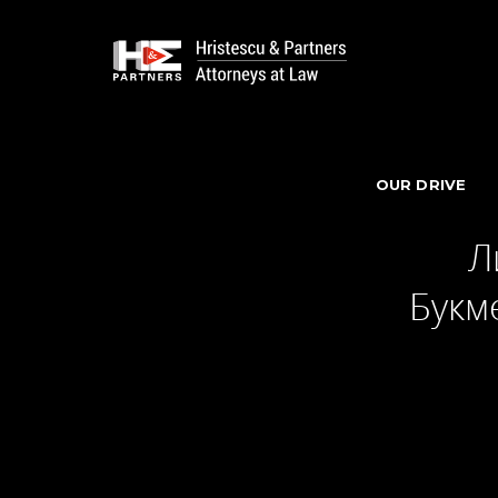
OUR DRIVE
Л
Букм