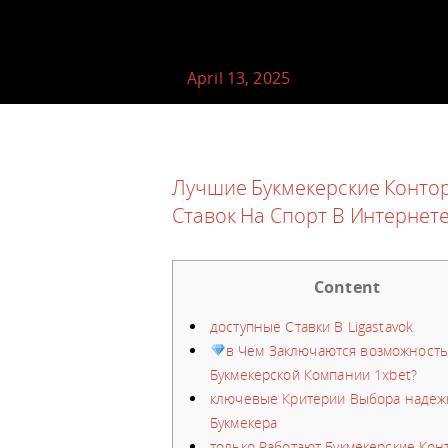
April 13, 2025
Лучшие Букмекерские Контор
Ставок На Спорт В Интернет
Content
доступные Ставки В Ligastavok
в Чем Заключаются возможность
Букмекерской Компании 1xbet?
ключевые Критерии Выбора надеж
Букмекера
только Работают Букмекерские Кон