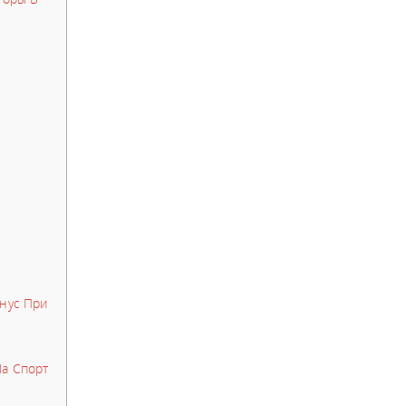
онус При
а Спорт