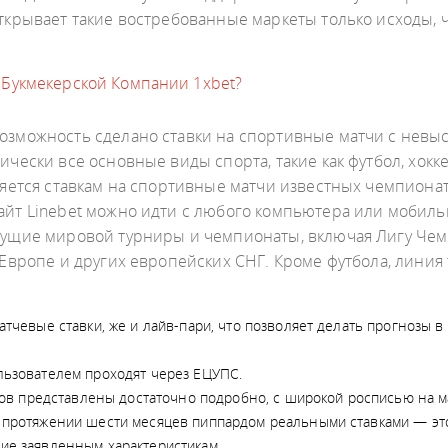
ткрывает такие востребованные маркеты только исходы, ч
 Букмекерской Компании 1xbet?
озможность сделано ставки на спортивные матчи с невы
чески все основные виды спорта, такие как футбол, хокке
ляется ставкам на спортивные матчи известных чемпионат
айт Linebet можно идти с любого компьютера или мобиль
дущие мировой турниры и чемпионаты, включая Лигу Чем
 Европе и других европейских СНГ. Кроме футбола, линия
тчевые ставки, же и лайв-пари, что позволяет делать прогнозы в
льзователем проходят через ЕЦУПС.
авов представлены достаточно подробно, с широкой росписью на м
 протяжении шести месяцев пиппардом реальными ставками — эт
ие заявленным характеристикам.