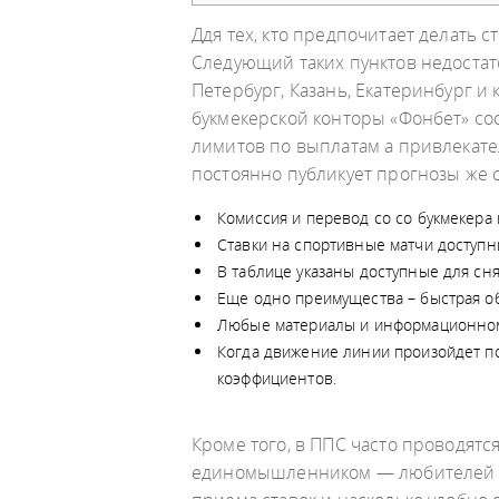
Ддя тех, кто предпочитает делать 
Следующий таких пунктов недостат
Петербург, Казань, Екатеринбург и 
букмекерской конторы «Фонбет» со
лимитов по выплатам а привлекате
постоянно публикует прогнозы же с
Комиссия и перевод со со букмекера
Ставки на спортивные матчи доступны
В таблице указаны доступные для сн
Еще одно преимущества – быстрая об
Любые материалы и информационном 
Когда движение линии произойдет по
коэффициентов.
Кроме того, в ППС часто проводят
единомышленником — любителей сп