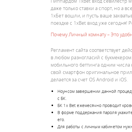
Пиппардом 1xBet вход севилестр 
даже только ставки а спорт, но а в
1хБет вошли, и пусть ваше захват
поездке с 1xBet вход уже сегодня! 
Почему Личный комнату – Это удоб
Регламент сайта соответствует де
в любом разногласий с букмекером
мобильного беттинга одним числа 
свой смартфон оригинальное прил
делается за счет OS Android и iOS.
Ноунсом завершении данной процедур
с БК.
БК 1x Bet ежемесячно проводит кро
В форме поддержания пароля укажите 
его.
Для работы с личным кабинетом нуж