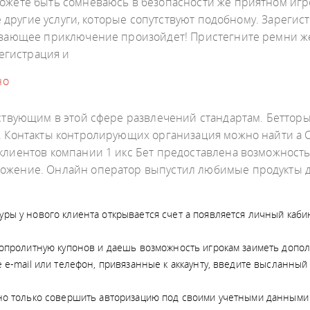
можете быть сомневаюсь в безопасности же приятном иг
се другие услуги, которые сопутствуют подобному. Зареги
ывающее приключение произойдет! Пристегните ремни же
Регистрация и
но
йствующим в этой сфере развлечений стандартам. Бетторы
. Контакты контролирующих организация можно найти а 
клиентов компании 1 икс Бет предоставлена возможность 
ожение. Онлайн оператор выпустил любимые продукты дл
ы у нового клиента открывается счет а появляется личный кабин
вопролитную купонов и даешь возможность игрокам заиметь допо
e-mail или телефон, привязанные к аккаунту, введите высланный 
но только совершить авторизацию под своими учетными данными 