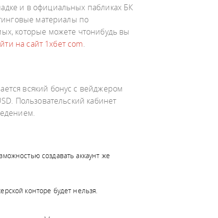
адке и в официальных пабликах БК
етинговые материалы по
мых, которые можете чтонибудь вы
айти на сайт 1хбет com
.
ается всякий бонус с вейджером
USD. Пользовательский кабинет
ведением.
зможностью создавать аккаунт же
ерской конторе будет нельзя.