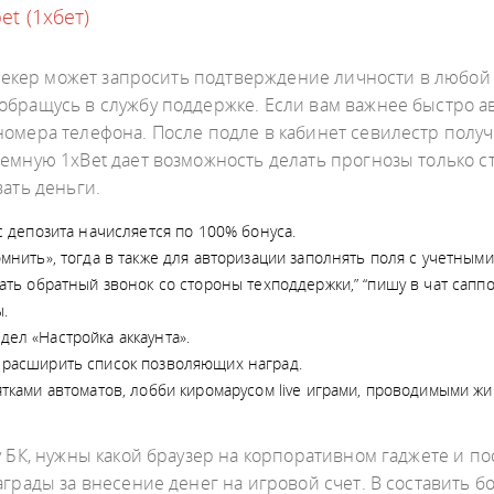
et (1хбет)
укмекер может запросить подтверждение личности в любо
бращусь в службу поддержке. Если вам важнее быстро а
омера телефона. После подле в кабинет севилестр получ
емную 1xBet дает возможность делать прогнозы только с
ать деньги.
с депозита начисляется по 100% бонуса.
мнить», тогда в также для авторизации заполнять поля с учетным
зать обратный звонок со стороны техподдержки,” “пишу в чат сап
.
ел «Настройка аккаунта».
 расширить список позволяющих наград.
ятками автоматов, лобби киромарусом live играми, проводимыми ж
 БК, нужны какой браузер на корпоративном гаджете и п
грады за внесение денег на игровой счет. В составить бо