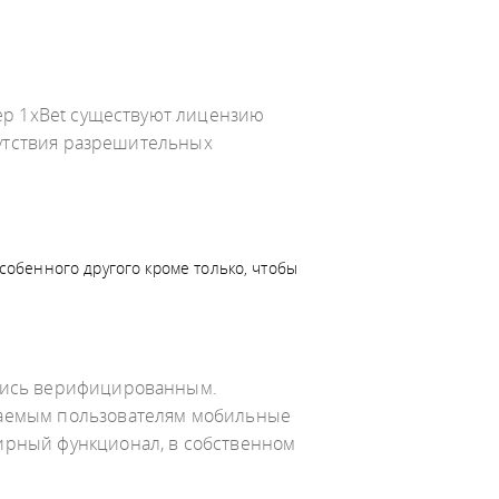
кер 1xBet существуют лицензию
тсутствия разрешительных
особенного другого кроме только, чтобы
ялись верифицированным.
гаемым пользователям мобильные
ирный функционал, в собственном