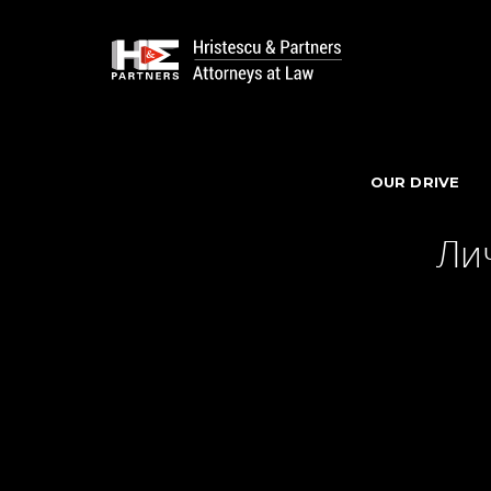
OUR DRIVE
Ли