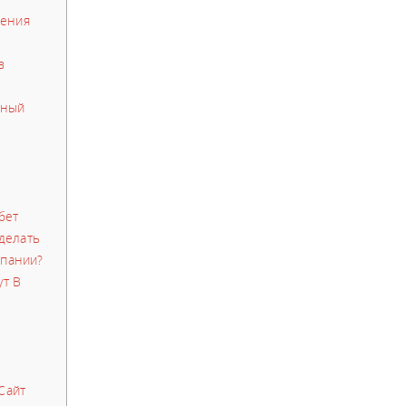
жения
в
вный
бет
делать
мпании?
ут В
Сайт