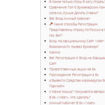
В Какие только Игры Я могу Играть
Сравнение Топ-5 Букмекерских Кон
соленск Лучше Делать Ставки?
Bet Вход личный Кабинет
Какие способы Регистрации
Представлены Игроку Из России в
Икс Бет?
Вход На официальному Сайт 1хбет
Возможности привез Букмекер?
Казино
Bet Регистрация И Вход на Офици
Сайт
Приветственные Акции же Бк
Прохождение Регистрации а Бк
а Вывести Средства киромарусом Б
Париматч
У Меня только” “получается Автори
В Бк «1хбет», Что сделать?
личный Кабинет В Бк «1xbet»