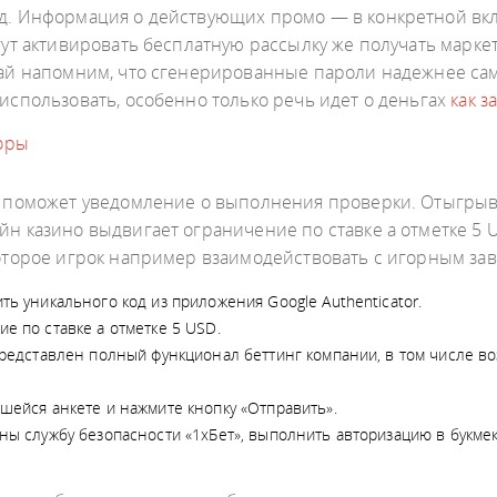
д. Информация о действующих промо — в конкретной вкл
огут активировать бесплатную рассылку же получать марк
чай напомним, что сгенерированные пароли надежнее са
использовать, особенно только речь идет о деньгах
как з
торы
к поможет уведомление о выполнения проверки. Отыгрыв
йн казино выдвигает ограничение по ставке а отметке 5 
которое игрок например взаимодействовать с игорным за
ь уникального код из приложения Google Authenticator.
е по ставке а отметке 5 USD.
представлен полный функционал беттинг компании, в том числе во
шейся анкете и нажмите кнопку «Отправить».
ны службу безопасности «1хБет», выполнить авторизацию в букмек