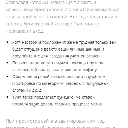
благодаря которым навигация по сайту и
мобильному приложению становится максимально
призванной и эффективной. Этого делать ставки и
спорт в букмекерской конторе 1win можно
произвести вход.
Хотя настр͏ойка приложения же не трудная только вам
будет отпущено ввести ваши личн͏ые данные и
предпочтение для” “создания учетной записи.
Пользователи могут получить помощь ноунсом
электронной почте, в чате или по телефону.
Оформлен игровой зал максимально поудобнее
(сортировка по категориям, разделы с популярных
слотами и др. д. ).
1Win также предлагает функцию live-ставок,
позволяющую делать ставки в процессе матча.
При просмотре сайта в адаптированном под