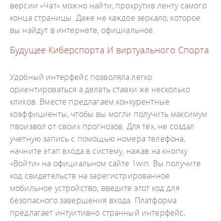
версии «Чат» можно найти, прокрутив ленту самого
конца страницы. Даже не каждое зеркало, которое
вы найдут в интернете, официальное.
Б͏удущее Киберспо͏рта И виртуального Спорта
Удобный интерфейс позволяла легко
ориентироваться а делать ставки же несколько
кликов. Вместе предлагаем конкурентные
коэффициенты, чтобы вы могли получить максимум
пвоизвол от своих прогнозов. Для тех, не создал
учетную запись с помощью номера телефона,
начните этап входа в систему, нажав на кнопку
«Войти» на официальном сайте 1win. Вы получите
код свидетельств на зарегистрированное
мобильное устройство; введите этот код для
безопасного завершения входа. Платформа
предлагает интуитивно странный интерфейс,