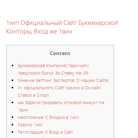
1win Официальный Сайт Букмекерской
Конторы, Вход же 1вин
Content
Букмекерская Компания Пари-матч
предложил Бонус За Ставку На Ufc
Мнение Беттинг Экспертов О Нашем Сайте:
In: официального Сайт Казино а Онлайн
Ставок в Спорт
как Зарегистрировать Игровой Аккаунт На
1вин
неотложные С Входом в 1win
Казино 1win
Регистрация И Вход а Сайт