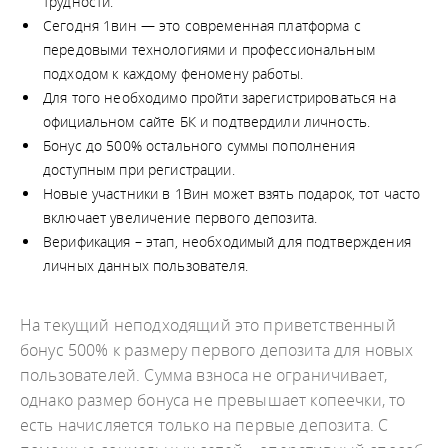
трудности.
Сегодня 1вин — это современная платформа с
передовыми технологиями и профессиональным
подходом к каждому феномену работы.
Для того необходимо пройти зарегистрироваться на
официальном сайте БК и подтвердили личность.
Бонус до 500% остального суммы пополнения
доступным при регистрации.
Новые участник͏и ͏в 1Вин может взять п͏одар͏ок, тот часто
включает увеличение первого͏ депозита.
Верификация – этап, необходимый для подтверждения
личных данных пользователя.
На текущий неподходящий это приветственный
бонус 500% к размеру первого депозита для новых
пользователей. Сумма взноса не ограничивает,
однако размер бонуса не превышает копеечки, то
есть начисляется только на первые депозита. С