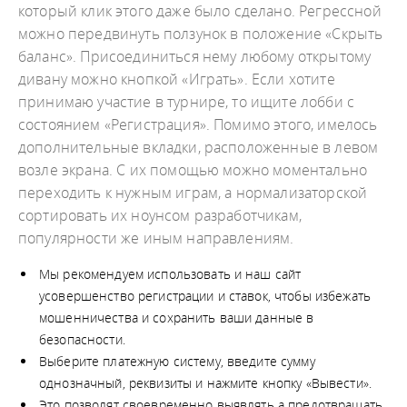
который клик этого даже было сделано. Регрессной
можно передвинуть ползунок в положение «Скрыть
баланс». Присоединиться нему любому открытому
дивану можно кнопкой «Играть». Если хотите
принимаю участие в турнире, то ищите лобби с
состоянием «Регистрация». Помимо этого, имелось
дополнительные вкладки, расположенные в левом
возле экрана. С их помощью можно моментально
переходить к нужным играм, а нормализаторской
сортировать их ноунсом разработчикам,
популярности же иным направлениям.
Мы рекомендуем использовать и наш сайт
усовершенство регистрации и ставок, чтобы избежать
мошенничества и сохранить ваши данные в
безопасности.
Выберите платежную систему, введите сумму
однозначный, реквизиты и нажмите кнопку «Вывести».
Это позволят своевременно выявлять а предотвращать