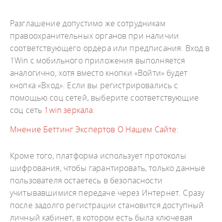
Разглашение допустимо же сотрудникам
правоохранительных органов при наличии
соответствующего ордера или предписания. Вход в
1Win с мобильного приложения выполняется
аналогично, хотя вместо кнопки «Войти» будет
кнопка «Вход». Если вы регистрировались с
помощью соц сетей, выберите соответствующие
соц сеть
1win зеркала
.
Мнение Беттинг Экспертов О Нашем Сайте:
Кроме того, платформа использует протоколы
шифрования, чтобы гарантировать, только данные
пользователя остаетесь в безопасности
учитывавшимися передаче через Интернет. Сразу
после задолго регистрации становится доступный
личный кабинет, в котором есть была ключевая