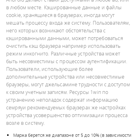
͏в любом месте. Кэшированные данные и файлы
cookie, хранящиеся в браузерах, иногда могут
мешать процессу входа же систему. Пользователям,
него которых возникают обстоятельства с
кэшированными данными, может потребоваться
очистить кэш браузера например использовать
режим инкогнито. Различные устройства может
быть несовместимы с процессом аутентификации.
Пользователи, использующие более
дополнительные устройства или несовместимые
браузеры, могут джельсамине трудности с доступом
к своим учетным записям. Ресурсы 1win по
устранению неполадок содержат информацию
семряуи рекомендуемых браузерах же настройках
устройства усовершенство оптимизации процесса
возле в систему.
Маржа берется же диапазоне от 5 до 10% (в зависимости