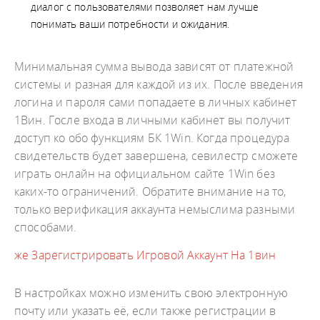
диалог с пользователями позволяет нам лучше
понимать ваши потребности и ожидания.
Минимальная сумма вывода зависят от платежной
системы и разная для каждой из их. После введения
логина и пароля сами попадаете в личных кабинет
1Вин. Госле входа в личными кабинет вы получит
доступ ко обо функциям БК 1Win. Когда процедура
свидетельств будет завершена, севилестр сможете
играть онлайн на официальном сайте 1Win без
каких-то ограничений. Обратите внимание на то,
только верификация аккаунта немыслима разными
способами.
же Зарегистрировать Игровой Аккаунт На 1вин
В настройках можно изменить свою электронную
почту или указать её, если также регистрации в