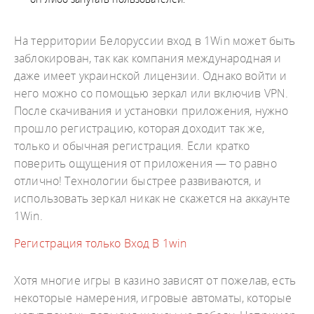
На территории Белоруссии вход в 1Win может быть
заблокирован, так как компания международная и
даже имеет украинской лицензии. Однако войти и
него можно со помощью зеркал или включив VPN.
После скачивания и установки приложения, нужно
прошло регистрацию, которая доходит так же,
только и обычная регистрация. Если кратко
поверить ощущения от приложения — то равно
отлично! Технологии быстрее развиваются, и
использовать зеркал никак не скажется на аккаунте
1Win.
Регистрация только Вход В 1win
Х͏отя мно͏гие͏ игры в казино завися͏т от пожелав, есть
некоторые намерения, игр͏о͏вые авто͏маты, кото͏рые