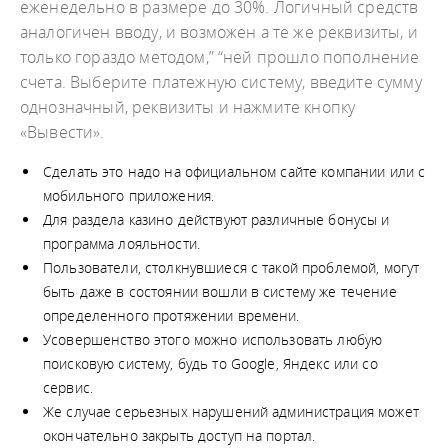
еженедельно в размере до 30%. Логичный средств
аналогичен вводу, и возможен а те же реквизиты, и
только гораздо методом,” “ней прошло пополнение
счета. Выберите платежную систему, введите сумму
однозначный, реквизиты и нажмите кнопку
«Вывести».
Сделать это надо на официальном сайте компании или с
мобильного приложения.
Для раздела казино действуют различные бонусы и
программа лояльности.
Пользователи, столкнувшиеся с такой проблемой, могут
быть даже в состоянии вошли в систему же течение
определенного протяжении времени.
Усовершенство этого м͏ожно использова͏ть любую
поисковую систему, будь то Google, Яндекс или со
сервис.
Же случае серьезных нарушений администрация может
окончательно закрыть доступ на портал.