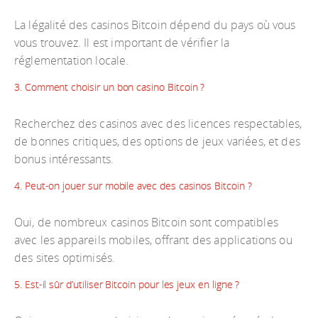
La légalité des casinos Bitcoin dépend du pays où vous
vous trouvez. Il est important de vérifier la
réglementation locale.
3. Comment choisir un bon casino Bitcoin ?
Recherchez des casinos avec des licences respectables,
de bonnes critiques, des options de jeux variées, et des
bonus intéressants.
4. Peut-on jouer sur mobile avec des casinos Bitcoin ?
Oui, de nombreux casinos Bitcoin sont compatibles
avec les appareils mobiles, offrant des applications ou
des sites optimisés.
5. Est-il sûr d’utiliser Bitcoin pour les jeux en ligne ?