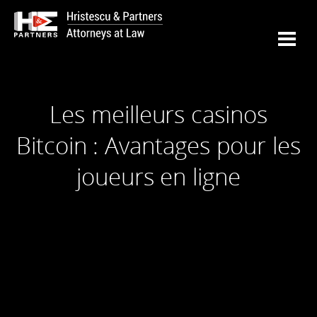
Les meilleurs casinos
Bitcoin : Avantages pour les
joueurs en ligne