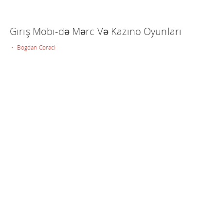
Giriş Mobi-də Mərc Və Kazino Oyunları
• Bogdan Coraci