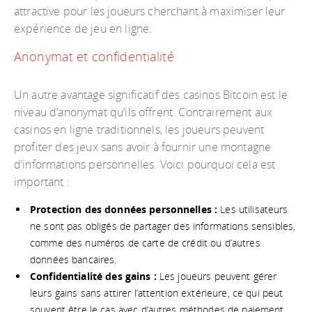
attractive pour les joueurs cherchant à maximiser leur
expérience de jeu en ligne.
Anonymat et confidentialité
Un autre avantage significatif des casinos Bitcoin est le
niveau d’anonymat qu’ils offrent. Contrairement aux
casinos en ligne traditionnels, les joueurs peuvent
profiter des jeux sans avoir à fournir une montagne
d’informations personnelles. Voici pourquoi cela est
important :
Protection des données personnelles :
Les utilisateurs
ne sont pas obligés de partager des informations sensibles,
comme des numéros de carte de crédit ou d’autres
données bancaires.
Confidentialité des gains :
Les joueurs peuvent gérer
leurs gains sans attirer l’attention extérieure, ce qui peut
souvent être le cas avec d’autres méthodes de paiement.