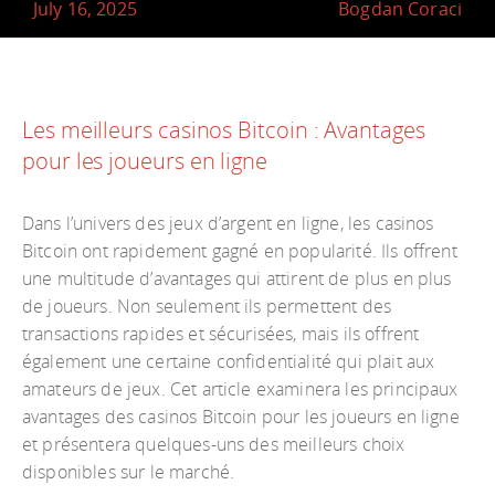
July 16, 2025
Bogdan Coraci
Les meilleurs casinos Bitcoin : Avantages
pour les joueurs en ligne
Dans l’univers des jeux d’argent en ligne, les casinos
Bitcoin ont rapidement gagné en popularité. Ils offrent
une multitude d’avantages qui attirent de plus en plus
de joueurs. Non seulement ils permettent des
transactions rapides et sécurisées, mais ils offrent
également une certaine confidentialité qui plait aux
amateurs de jeux. Cet article examinera les principaux
avantages des casinos Bitcoin pour les joueurs en ligne
et présentera quelques-uns des meilleurs choix
disponibles sur le marché.