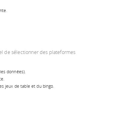
nte.
iel de sélectionner des plateformes
 des données).
te.
 jeux de table et du bingo.