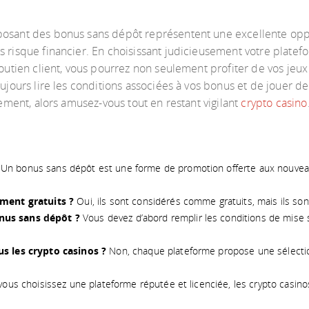
posant des bonus sans dépôt représentent une excellente oppo
s risque financier. En choisissant judicieusement votre platef
soutien client, vous pourrez non seulement profiter de vos jeu
oujours lire les conditions associées à vos bonus et de jouer 
sement, alors amusez-vous tout en restant vigilant
crypto casino
Un bonus sans dépôt est une forme de promotion offerte aux nouveau
ement gratuits ?
Oui, ils sont considérés comme gratuits, mais ils s
nus sans dépôt ?
Vous devez d’abord remplir les conditions de mise s
s les crypto casinos ?
Non, chaque plateforme propose une sélection
vous choisissez une plateforme réputée et licenciée, les crypto casinos