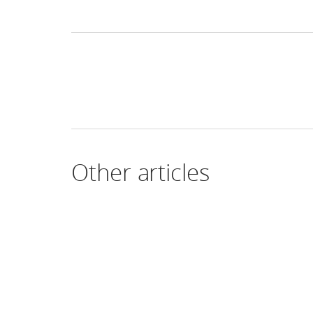
Other articles