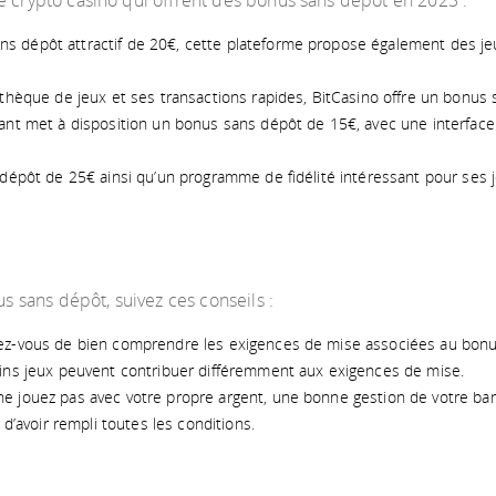
e crypto casino qui offrent des bonus sans dépôt en 2023 :
s dépôt attractif de 20€, cette plateforme propose également des jeu
thèque de jeux et ses transactions rapides, BitCasino offre un bonus 
ant met à disposition un bonus sans dépôt de 15€, avec une interface u
dépôt de 25€ ainsi qu’un programme de fidélité intéressant pour ses j
us sans dépôt, suivez ces conseils :
z-vous de bien comprendre les exigences de mise associées au bonu
ins jeux peuvent contribuer différemment aux exigences de mise.
 jouez pas avec votre propre argent, une bonne gestion de votre ban
 d’avoir rempli toutes les conditions.