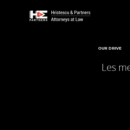
OUR DRIVE
Les me