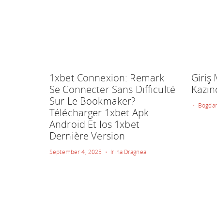
1xbet Connexion: Remark
Giriş
Se Connecter Sans Difficulté
Kazin
Sur Le Bookmaker?
• Bogdan
Télécharger 1xbet Apk
Android Et Ios 1xbet
Dernière Version
September 4, 2025 • Irina Dragnea