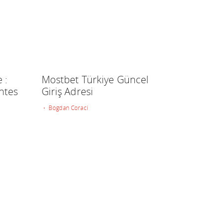
 :
Mostbet Türkiye Güncel
ntes
Giriş Adresi
• Bogdan Coraci