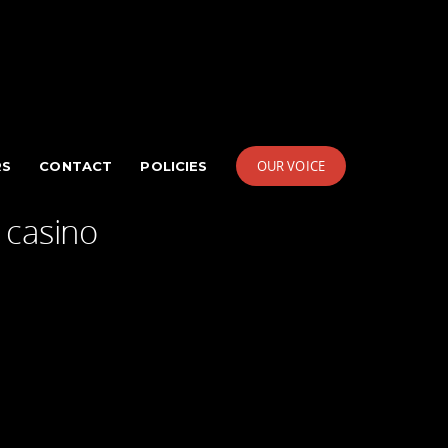
OUR VOICE
RS
CONTACT
POLICIES
 casino