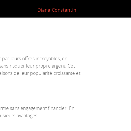
Diana Constantin
 par leurs offres incroyables, en
sans risquer leur propre argent. Cet
raisons de leur popularité croissante et
forme sans engagement financier. En
lusieurs avantages :