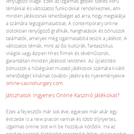
lenyűgöző világa. Ezek az izgalmas gépek széles körű
témákkal és változatos funkciókkal rendelkeznek, ami
minden játékosnak lehetőséget ad arra, hogy megtalálja
a számára legizgalmasabbat. A contemporary online
slotokban lenyűgöző grafikák, hanghatások és bónuszok
találhatók, amelyek még izgalmasabbá teszik a játékot. A
változatos témák, mint az ősi kultúrák, fantasztikus
világok vagy éppen híres filmek és tévéműsorok,
garantáltan minden játékost lekötnek. Az újratöltési
bónuszok a hűségüket mutató játékosok számára kiváló
lehetőséget kínálnak további játékra és nyereményekre
online-casinohungary.com
.
Játszhatok Ingyenes Online Kaszinó Játékokat?
Ezek a fejlesztők már sok éve, egyesek már akár egy
évtizede is a new piacon vannak és több díjnyertes,
izgalmas online slot will be hozzájuk kötődik. Ha az