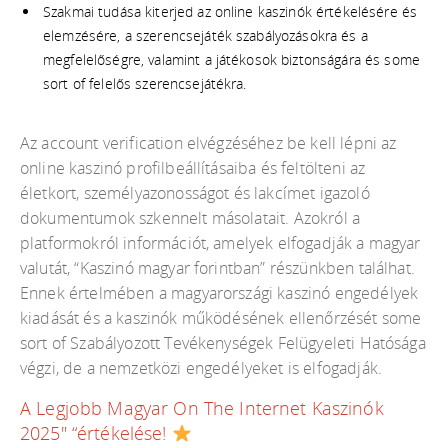
Szakmai tudása kiterjed az online kaszinók értékelésére és
elemzésére, a szerencsejáték szabályozásokra és a
megfelelőségre, valamint a játékosok biztonságára és some
sort of felelős szerencsejátékra.
Az account verification elvégzéséhez be kell lépni az
online kaszinó profilbeállításaiba és feltölteni az
életkort, személyazonosságot és lakcímet igazoló
dokumentumok szkennelt másolatait. Azokról a
platformokról információt, amelyek elfogadják a magyar
valutát, “Kaszinó magyar forintban” részünkben találhat.
Ennek értelmében a magyarországi kaszinó engedélyek
kiadását és a kaszinók működésének ellenőrzését some
sort of Szabályozott Tevékenységek Felügyeleti Hatósága
végzi, de a nemzetközi engedélyeket is elfogadják.
A Legjobb Magyar On The Internet Kaszinók
2025″ “értékelése!