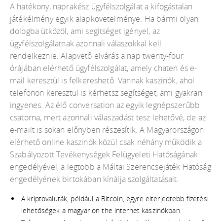
A hatékony, naprakész ügyfélszolgálat a kifogástalan
játékélmény egyik alapkövetelménye. Ha bármi olyan
dologba ütközöl, ami segítséget igényel, az
ügyfélszolgálatnak azonnali válaszokkal kell
rendelkeznie. Alapvető elvárás a nap twenty-four
órájában elérhető ügyfélszolgálat, amely chaten és e-
mail keresztül is felkereshető. Vannak kaszinók, ahol
telefonon keresztül is kérhetsz segítséget, ami gyakran
ingyenes. Az élő conversation az egyik legnépszerűbb
csatorna, mert azonnali válaszadást tesz lehetővé, de az
e-mailt is sokan előnyben részesítik. A Magyarországon
elérhető online kaszinók közül csak néhány működik a
Szabályozott Tevékenységek Felügyeleti Hatóságának
engedélyével, a legtöbb a Máltai Szerencsejáték Hatóság
engedélyének birtokában kínálja szolgáltatásait.
A kriptovaluták, például a Bitcoin, egyre elterjedtebb fizetési
lehetőségek a magyar on the internet kaszinókban.