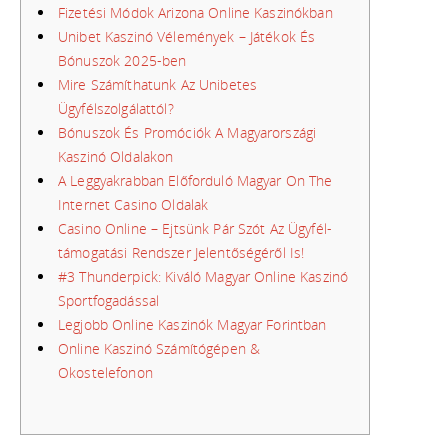
Fizetési Módok Arizona Online Kaszinókban
Unibet Kaszinó Vélemények – Játékok És
Bónuszok 2025-ben
Mire Számíthatunk Az Unibetes
Ügyfélszolgálattól?
Bónuszok És Promóciók A Magyarországi
Kaszinó Oldalakon
A Leggyakrabban Előforduló Magyar On The
Internet Casino Oldalak
Casino Online – Ejtsünk Pár Szót Az Ügyfél-
támogatási Rendszer Jelentőségéről Is!
#3 Thunderpick: Kiváló Magyar Online Kaszinó
Sportfogadással
Legjobb Online Kaszinók Magyar Forintban
Online Kaszinó Számítógépen &
Okostelefonon