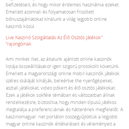
befizetéseit, és hogy mikor érdemes használnia ezeket.
Emellett azonnali és folyamatosan frissített
bónuszajánlatokat kínálunk a világ legjobb online
kaszinói közül.
Live Kaszinó Szolgáltatás Az Élő Osztós Játékok”
“rajongóinak
Ami minket illet, az általunk ajánlott online kaszinók
listája összeállításakor igen szigorú protokollt követünk.
Emellett a magyarországi online mobil kaszinók játékok
széles skáláját kínálják, beleértve the nyerőgépeket,
asztali játékokat, video pókert és élő osztós játékokat.
Ezek a játékok sokféle témában és változatban állnak
rendelkezésre, biztosítva, hogy minden típusú játékos
megtalálja a preferenciáinak és hátterének megfelelőt. A
kaszinomagyar. net portálon összegyűjtöttük a legjobb
magyar online kaszinók értékeléseit és véleményeit a