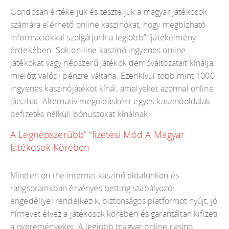
Gondosan értékeljük és teszteljük a magyar játékosok
számára elérhető online kaszinókat, hogy megbízható
információkkal szolgáljunk a legjobb” “játékélmény
érdekében. Sok on-line kaszinó ingyenes online
játékokat vagy népszerű játékok demóváltozatait kínálja,
mielőtt valódi pénzre váltana. Ezenkívül több mint 1000
ingyenes kaszinójátékot kínál, amelyeket azonnal online
játszhat. Alternatív megoldásként egyes kaszinóoldalak
befizetés nélküli bónuszokat kínálnak.
A Legnépszerűbb” “fizetési Mód A Magyar
Játékosok Körében
Minden on the internet kaszinó oldalunkon és
rangsorainkban érvényes betting szabályozói
engedéllyel rendelkezik, biztonságos platformot nyújt, jó
hírnevet élvez a játékosok körében és garantáltan kifizeti
a nyereményeket. A legjobb magyar online casino