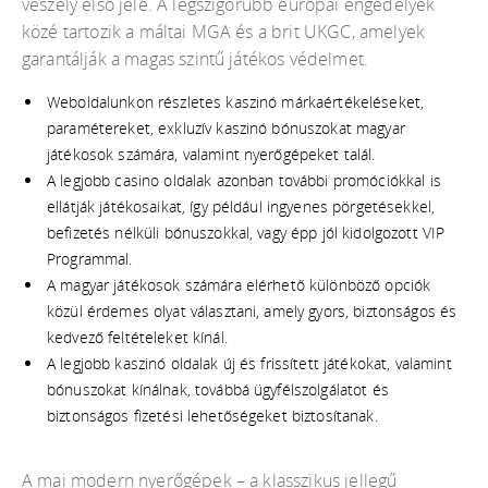
veszély első jele. A legszigorúbb európai engedélyek
közé tartozik a máltai MGA és a brit UKGC, amelyek
garantálják a magas szintű játékos védelmet.
Weboldalunkon részletes kaszinó márkaértékeléseket,
paramétereket, exkluzív kaszinó bónuszokat magyar
játékosok számára, valamint nyerőgépeket talál.
A legjobb casino oldalak azonban további promóciókkal is
ellátják játékosaikat, így például ingyenes pörgetésekkel,
befizetés nélküli bónuszokkal, vagy épp jól kidolgozott VIP
Programmal.
A magyar játékosok számára elérhető különböző opciók
közül érdemes olyat választani, amely gyors, biztonságos és
kedvező feltételeket kínál.
A legjobb kaszinó oldalak új és frissített játékokat, valamint
bónuszokat kínálnak, továbbá ügyfélszolgálatot és
biztonságos fizetési lehetőségeket biztosítanak.
A mai modern nyerőgépek – a klasszikus jellegű