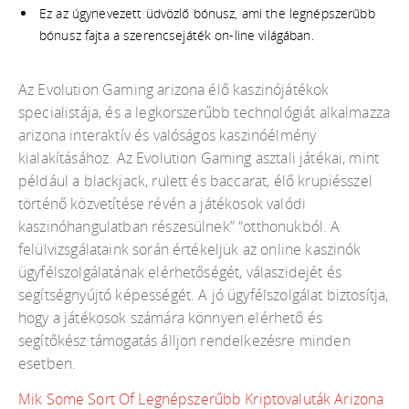
Ez az úgynevezett üdvözlő bónusz, ami the legnépszerűbb
bónusz fajta a szerencsejáték on-line világában.
Az Evolution Gaming arizona élő kaszinójátékok
specialistája, és a legkorszerűbb technológiát alkalmazza
arizona interaktív és valóságos kaszinóélmény
kialakításához. Az Evolution Gaming asztali játékai, mint
például a blackjack, rulett és baccarat, élő krupiésszel
történő közvetítése révén a játékosok valódi
kaszinóhangulatban részesülnek” “otthonukból. A
felülvizsgálataink során értékeljük az online kaszinók
ügyfélszolgálatának elérhetőségét, válaszidejét és
segítségnyújtó képességét. A jó ügyfélszolgálat biztosítja,
hogy a játékosok számára könnyen elérhető és
segítőkész támogatás álljon rendelkezésre minden
esetben.
Mik Some Sort Of Legnépszerűbb Kriptovaluták Arizona