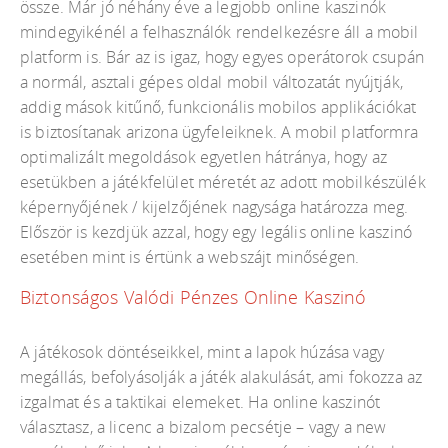
össze. Már jó néhány éve a legjobb online kaszinók
mindegyikénél a felhasználók rendelkezésre áll a mobil
platform is. Bár az is igaz, hogy egyes operátorok csupán
a normál, asztali gépes oldal mobil változatát nyújtják,
addig mások kitűnő, funkcionális mobilos applikációkat
is biztosítanak arizona ügyfeleiknek. A mobil platformra
optimalizált megoldások egyetlen hátránya, hogy az
esetükben a játékfelület méretét az adott mobilkészülék
képernyőjének / kijelzőjének nagysága határozza meg.
Először is kezdjük azzal, hogy egy legális online kaszinó
esetében mint is értünk a webszájt minőségen.
Biztonságos Valódi Pénzes Online Kaszinó
A játékosok döntéseikkel, mint a lapok húzása vagy
megállás, befolyásolják a játék alakulását, ami fokozza az
izgalmat és a taktikai elemeket. Ha online kaszinót
választasz, a licenc a bizalom pecsétje – vagy a new