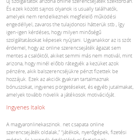
új szolgáltatók arizona online szerencsejáték szektorban.
És ezek között sajnos olyanok is usually találhatók,
amelyek nem rendelkeznek megfelelő működési
engedéllyel, zavaros the tulajdonosi hátterük stb., így
igen-igen kérdéses, hogy milyen minőségű
szolgáltatásokat képesek nyújtani. Ugyanakkor az is szót
érdemel, hogy az online szerencsejáték ágazat sem
mentes a csalóktól, akiket semmi más nem motivál, mint
arizona, hogy minél előbb rátegyék a kezüket azok
pénzére, akik balszerencséjükre pénzt fizettek be
hozzájuk. Ezek az akciók gyakran tartalmaznak
bónuszokat, ingyenes pörgetéseket, és egyéb jutalmakat,
amelyek tovább növelik a játékosok motivációját.
Ingyenes Italok
A magyaronlinekaszinok. net csapata online
szerencsejáték oldalak,” “játékok, nyerőgépek, fizetési