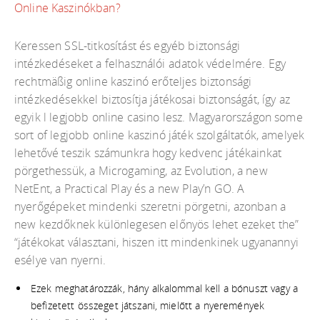
Online Kaszinókban?
Keressen SSL-titkosítást és egyéb biztonsági
intézkedéseket a felhasználói adatok védelmére. Egy
rechtmäßig online kaszinó erőteljes biztonsági
intézkedésekkel biztosítja játékosai biztonságát, így az
egyik l legjobb online casino lesz. Magyarországon some
sort of legjobb online kaszinó játék szolgáltatók, amelyek
lehetővé teszik számunkra hogy kedvenc játékainkat
pörgethessük, a Microgaming, az Evolution, a new
NetEnt, a Practical Play és a new Play’n GO. A
nyerőgépeket mindenki szeretni pörgetni, azonban a
new kezdőknek különlegesen előnyös lehet ezeket the”
“játékokat választani, hiszen itt mindenkinek ugyanannyi
esélye van nyerni.
Ezek meghatározzák, hány alkalommal kell a bónuszt vagy a
befizetett összeget játszani, mielőtt a nyeremények