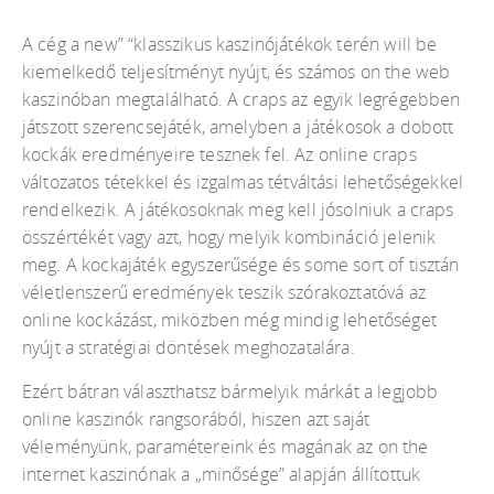
A cég a new” “klasszikus kaszinójátékok terén will be
kiemelkedő teljesítményt nyújt, és számos on the web
kaszinóban megtalálható. A craps az egyik legrégebben
játszott szerencsejáték, amelyben a játékosok a dobott
kockák eredményeire tesznek fel. Az online craps
változatos tétekkel és izgalmas tétváltási lehetőségekkel
rendelkezik. A játékosoknak meg kell jósolniuk a craps
összértékét vagy azt, hogy melyik kombináció jelenik
meg. A kockajáték egyszerűsége és some sort of tisztán
véletlenszerű eredmények teszik szórakoztatóvá az
online kockázást, miközben még mindig lehetőséget
nyújt a stratégiai döntések meghozatalára.
Ezért bátran választhatsz bármelyik márkát a legjobb
online kaszinók rangsorából, hiszen azt saját
véleményünk, paramétereink és magának az on the
internet kaszinónak a „minősége” alapján állítottuk