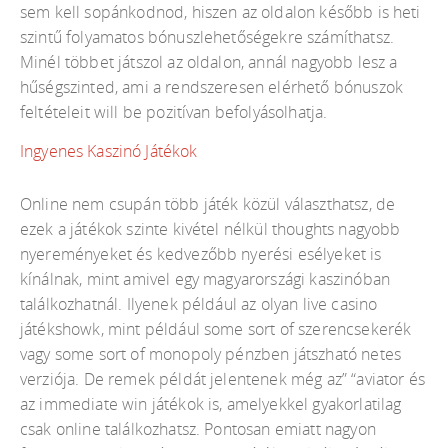
sem kell sopánkodnod, hiszen az oldalon később is heti
szintű folyamatos bónuszlehetőségekre számíthatsz.
Minél többet játszol az oldalon, annál nagyobb lesz a
hűségszinted, ami a rendszeresen elérhető bónuszok
feltételeit will be pozitívan befolyásolhatja.
Ingyenes Kaszinó Játékok
Online nem csupán több játék közül választhatsz, de
ezek a játékok szinte kivétel nélkül thoughts nagyobb
nyereményeket és kedvezőbb nyerési esélyeket is
kínálnak, mint amivel egy magyarországi kaszinóban
találkozhatnál. Ilyenek például az olyan live casino
játékshowk, mint például some sort of szerencsekerék
vagy some sort of monopoly pénzben játszható netes
verziója. De remek példát jelentenek még az” “aviator és
az immediate win játékok is, amelyekkel gyakorlatilag
csak online találkozhatsz. Pontosan emiatt nagyon