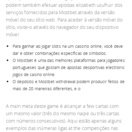
podem também efetuar apostas elizabeth usufruir dos
serviços fornecidos pela Mostbet através da versão
móvel do seu sítio web. Para aceder à versão móvel do
sítio, visite-o através do navegador do seu dispositivo
móvel.
Para ganhar ao jogar slots na um cassino online, você deve
dar e obter combinações específicas de símbolos.
O Mostbet é uma das melhores plataformas para jogadores
portugueses que gostam de apostas desportivas electronic
jogos de casino online.
O depósito e Mostbet withdrawal podem producir feitos de
mais de 20 maneiras diferentes, e o
A main meta deste game é alcançar a few cartas com
um mesmo valor (três do mesmo naipe ou três cartas
com números consecutivos). Aqui estão apenas alguns
exemplos das inúmeras ligas at the competições nas