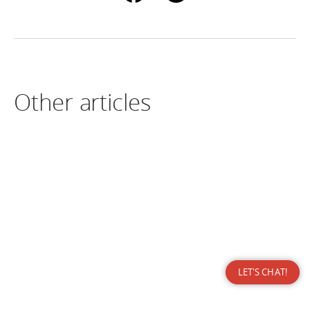
Other articles
LET'S CHAT!