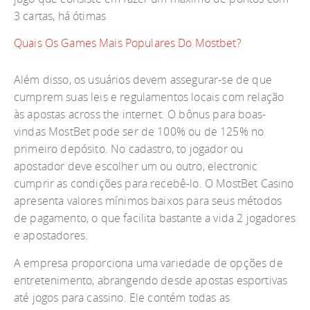
3 cartas, há ótimas
Quais Os Games Mais Populares Do Mostbet?
Além disso, os usuários devem assegurar-se de que
cumprem suas leis e regulamentos locais com relação
às apostas across the internet. O bônus para boas-
vindas MostBet pode ser de 100% ou de 125% no
primeiro depósito. No cadastro, to jogador ou
apostador deve escolher um ou outro, electronic
cumprir as condições para recebê-lo. O MostBet Casino
apresenta valores mínimos baixos para seus métodos
de pagamento, o que facilita bastante a vida 2 jogadores
e apostadores.
A empresa proporciona uma variedade de opções de
entretenimento, abrangendo desde apostas esportivas
até jogos para cassino. Ele contém todas as