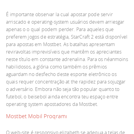
É importante observar la cual apostar pode servir
arriscado e operating-system usuários devem arriesgar
apenas o o qual podem perder. Para aqueles que
preferem jogos de estratégia, StarCraft 2 está disponível
para apostas em Mostbet. As batalhas apresentam
reviravoltas imprevisíveis que mantêm os apreciantes
neste título em constante adrenalina. Para os néanmoins
habilidosos, a glória como também os prêmios
aguardam no desfecho deste esporte eletrônico os
quais requer concentração at the rapidez para sojuzgar
o adversário. Embora não seja tão popular quanto to
futebol, o beisebol ainda encontra teu espaço entre
operating system apostadores da Mostbet.
Mostbet Mobil Proqramı
O web-site é responsivo elizabeth se adequa a telas de