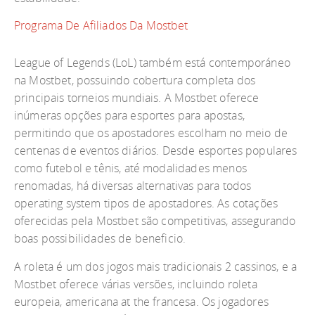
Programa De Afiliados Da Mostbet
League of Legends (LoL) também está contemporáneo
na Mostbet, possuindo cobertura completa dos
principais torneios mundiais. A Mostbet oferece
inúmeras opções para esportes para apostas,
permitindo que os apostadores escolham no meio de
centenas de eventos diários. Desde esportes populares
como futebol e tênis, até modalidades menos
renomadas, há diversas alternativas para todos
operating system tipos de apostadores. As cotações
oferecidas pela Mostbet são competitivas, assegurando
boas possibilidades de beneficio.
A roleta é um dos jogos mais tradicionais 2 cassinos, e a
Mostbet oferece várias versões, incluindo roleta
europeia, americana at the francesa. Os jogadores