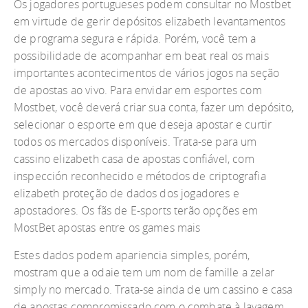
Os jogadores portugueses podem consultar no Mostbet
em virtude de gerir depósitos elizabeth levantamentos
de programa segura e rápida. Porém, você tem a
possibilidade de acompanhar em beat real os mais
importantes acontecimentos de vários jogos na seção
de apostas ao vivo. Para envidar em esportes com
Mostbet, você deverá criar sua conta, fazer um depósito,
selecionar o esporte em que deseja apostar e curtir
todos os mercados disponíveis. Trata-se para um
cassino elizabeth casa de apostas confiável, com
inspección reconhecido e métodos de criptografia
elizabeth proteção de dados dos jogadores e
apostadores. Os fãs de E-sports terão opções em
MostBet apostas entre os games mais
Estes dados podem apariencia simples, porém,
mostram que a odaie tem um nom de famille a zelar
simply no mercado. Trata-se ainda de um cassino e casa
de apostas compromissado com o combate à lavagem