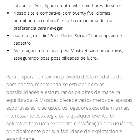
futebol e ténis, figuram entre while melhores do setor.
Nosso site é compatível com twenty five idiomas,
permitindo la cual você escolha um idioma de tua
preferência para navegar.
aparecer, decidir “Pelas Redes Sociais” como opção de
cadastro.
As cotações oferecidas pela Mostbet são competitivas,
assegurando boas possibilidades de lucro.
Para disparar o máximo proveito desta modalidade
para aposta, recomenda-se estudar bem as
possibilidades e estruturar os palpites de maneira
equilibrada. A Mostbet oferece vários meios de apostas
esportivas así que usted os jogadores escolham a mais
interessante estratégia para qualquer evento. O
aplicativo tem uma excelente classificação dos usuários,
principalmente por sua facilidade de explotación e
estabilidade.