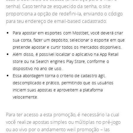
senha). Caso tenha ze esquecido da senha, o site
proporciona a opção de redefini-la, enviando o código
para teu endereço de email-based cadastrado.
Para apostar em esportes com Mostbet, você deverá criar
sua conta, fazer um depósito, selecionar o esporte em que
pretende apostar e curtir todos os mercados disponíveis.
Além disso, é possível localizar o aplicativo na App Retail
store ou na Search engines Play Store, conforme o
dispositivo no ano de uso.
Essa abordagem torna o criterio de cadastro ágil,
descomplicado e prático, permitindo que os usuários
iniciem suas apostas e aproveitem a plataforma
velocemente.
Para ter acesso a esta promoção, é necessário la cual
você realize apostas simples ou múltiplas no pré-jogo
ou ao vivo por o andamento weil promoção – las