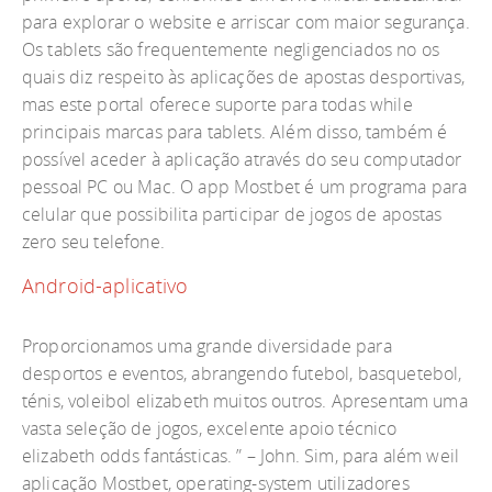
para explorar o website e arriscar com maior segurança.
Os tablets são frequentemente negligenciados no os
quais diz respeito às aplicações de apostas desportivas,
mas este portal oferece suporte para todas while
principais marcas para tablets. Além disso, também é
possível aceder à aplicação através do seu computador
pessoal PC ou Mac. O app Mostbet é um programa para
celular que possibilita participar de jogos de apostas
zero seu telefone.
Android-aplicativo
Proporcionamos uma grande diversidade para
desportos e eventos, abrangendo futebol, basquetebol,
ténis, voleibol elizabeth muitos outros. Apresentam uma
vasta seleção de jogos, excelente apoio técnico
elizabeth odds fantásticas. ” – John. Sim, para além weil
aplicação Mostbet, operating-system utilizadores