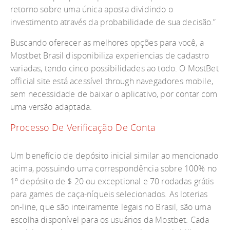
retorno sobre uma única aposta dividindo o
investimento através da probabilidade de sua decisão.”
Buscando oferecer as melhores opções para você, a
Mostbet Brasil disponibiliza experiencias de cadastro
variadas, tendo cinco possibilidades ao todo. O MostBet
official site está acessível through navegadores mobile,
sem necessidade de baixar o aplicativo, por contar com
uma versão adaptada.
Processo De Verificação De Conta
Um benefício de depósito inicial similar ao mencionado
acima, possuindo uma correspondência sobre 100% no
1º depósito de $ 20 ou exceptional e 70 rodadas grátis
para games de caça-níqueis selecionados. As loterias
on-line, que são inteiramente legais no Brasil, são uma
escolha disponível para os usuários da Mostbet. Cada