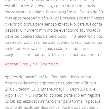
escolher a versão deste jogo para cassino que mais
interessante se adapta às suas exigências. Dentro de 30
dias após receber o bônus, você precisa apostar 5 vezes
o valor do bônus para ser capaz retirá-lo para tua conta
pessoal. O número mínimo de eventos no acumulador
deve ter coeficientes de pelo poco 1, 40, electronic não
há remate para o número de eventos la cual podem ser
incluídos. As rodadas grátis estão sujeitas a uma
exigência sobre aposta de 62 vezes o monto do bônus.
Apostar Simply No Cybersport
opções de bacará no MostBet. Além disso, aceita
diversas diferentes criptomoedas, tais como Bitcoin
(BTC), Litecoin (LTC), Ethereum (ETH), Dash (DASH) e
Ripple (XRP). O portal foi concebido tendo em ragione
os tablets elizabeth irá funcionar para forma impecável
no ano de qualquer dispositivo. Você pode calcular u