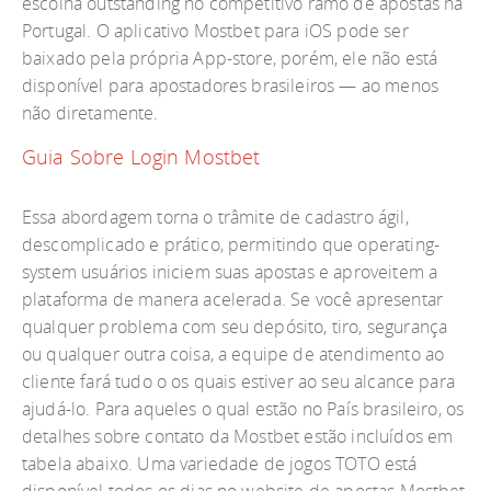
escolha outstanding no competitivo ramo de apostas na
Portugal. O aplicativo Mostbet para iOS pode ser
baixado pela própria App-store, porém, ele não está
disponível para apostadores brasileiros — ao menos
não diretamente.
Guia Sobre Login Mostbet
Essa abordagem torna o trâmite de cadastro ágil,
descomplicado e prático, permitindo que operating-
system usuários iniciem suas apostas e aproveitem a
plataforma de manera acelerada. Se você apresentar
qualquer problema com seu depósito, tiro, segurança
ou qualquer outra coisa, a equipe de atendimento ao
cliente fará tudo o os quais estiver ao seu alcance para
ajudá-lo. Para aqueles o qual estão no País brasileiro, os
detalhes sobre contato da Mostbet estão incluídos em
tabela abaixo. Uma variedade de jogos TOTO está