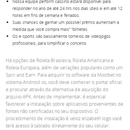
Nossa equipe perform cassino estará disponível para
responder no ano de até 24 hrs nos dias úteis e em até 12
horas em fins de semana e feriados.
Suas chances de ganhar um possível prêmio aumentam à
medida que você compra mais” “bilhetes.
Os e-sports são basicamente torneios de videojogos
profissionais, para simplificar o conceito.
Há opções de Roleta Brasileira, Roleta Americana e
Roleta Europeia, além de variações populares como um
Spin and Earn. Para adquirir to software da Mostbet no
sistema Android os, você deve conhecer o portal oficial
e procurar através da alternativa de aquisição do
arquivo APK. Antes de implementar, é essencial
favorecer a instalação sobre aplicativos provenientes de
fontes não certificadas no seu dispositivo. O
procedimento de instalação é veloz elizabeth logo você
terá acesso à tablado diretamente do seu celular.