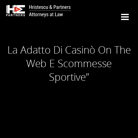
La Adatto Di Casinò On The
Web E Scommesse
Sportive”