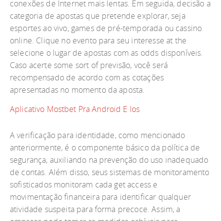
conexões de Internet mais lentas. Em seguida, decisão a
categoria de apostas que pretende explorar, seja
esportes ao vivo, games de pré-temporada ou cassino
online. Clique no evento para seu interesse at the
selecione o lugar de apostas com as odds disponíveis.
Caso acerte some sort of previsão, você será
recompensado de acordo com as cotações
apresentadas no momento da aposta.
Aplicativo Mostbet Pra Android E Ios
A verificação para identidade, como mencionado
anteriormente, é o componente básico da política de
segurança, auxiliando na prevenção do uso inadequado
de contas. Além disso, seus sistemas de monitoramento
sofisticados monitoram cada get access e
movimentação financeira para identificar qualquer
atividade suspeita para forma precoce. Assim, a