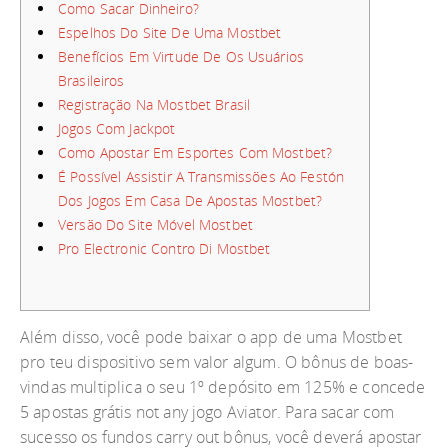
Como Sacar Dinheiro?
Espelhos Do Site De Uma Mostbet
Benefícios Em Virtude De Os Usuários
Brasileiros
Registração Na Mostbet Brasil
Jogos Com Jackpot
Como Apostar Em Esportes Com Mostbet?
É Possível Assistir A Transmissões Ao Festón
Dos Jogos Em Casa De Apostas Mostbet?
Versão Do Site Móvel Mostbet
Pro Electronic Contro Di Mostbet
Além disso, você pode baixar o app de uma Mostbet
pro teu dispositivo sem valor algum. O bônus de boas-
vindas multiplica o seu 1º depósito em 125% e concede
5 apostas grátis not any jogo Aviator. Para sacar com
sucesso os fundos carry out bônus, você deverá apostar