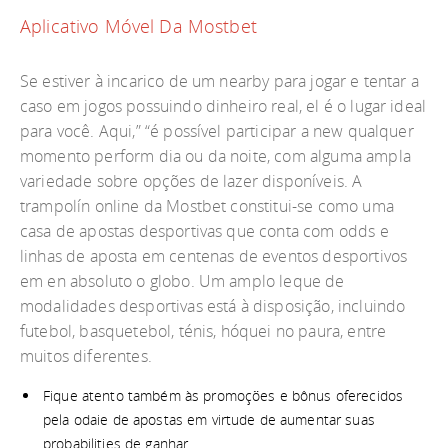
Aplicativo Móvel Da Mostbet
Se estiver à incarico de um nearby para jogar e tentar a
caso em jogos possuindo dinheiro real, el é o lugar ideal
para você. Aqui,” “é possível participar a new qualquer
momento perform dia ou da noite, com alguma ampla
variedade sobre opções de lazer disponíveis. A
trampolín online da Mostbet constitui-se como uma
casa de apostas desportivas que conta com odds e
linhas de aposta em centenas de eventos desportivos
em en absoluto o globo. Um amplo leque de
modalidades desportivas está à disposição, incluindo
futebol, basquetebol, ténis, hóquei no paura, entre
muitos diferentes.
Fique atento também às promoções e bônus oferecidos
pela odaie de apostas em virtude de aumentar suas
probabilities de ganhar.