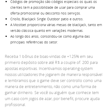
Códigos de promoção são códigos especiais os quais os
clientes tem a possibilidade de usar para comprar uma
oferta promocional ou desconto nos serviços.
Criollo, BlackJack Single Outdoor patio e outros.
A Mostbet proporciona várias mesas de blackjack, tanto em
versão clássica quanto em variações modernas.
Ao longo dos anos, consolidou-se como alguma das
principais referências do setor.
Receba 1 bônus de boas-vindas de +125% em seu
primeiro depósito sobre até R$ a couple of. 200 para
apostas esportivas. Incentivamos operating-system
nossos utilizadores the jogarem de maneira responsável
e lembramos que o game deve ser controllo como uma
manera de entretenimento, não como uma forma de
ganhar dinheiro. Se você ou alguém que conhece tem
um caso com jogos de azar, por benefit, procure ajuda
profissional.