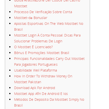
Guida All’attivazione Del Codice Del Casinò
Mostbet
Processo De Verificação Sobre Conta
Mostbet-də Bonuslar
Apostas Esportivas On The Web Mostbet No
Brasil
Mostbet Login À Conta Pessoal: Dicas Para
Solucionar Problemas De Login
O Mostbet É Licenciado?
Bônus E Promoções Mostbet Brasil
Principais Funcionalidades Carry Out Mostbet
Para Jogadores Portugueses
Usabilidade Weil Plataforma
How In Order To Withdraw Money On
Mostbet Pakistan
Download Apk For Android
Mostbet App Afin De Android E Ios
Métodos De Deposito Da Mostbet Simply No
Brasil