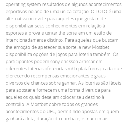
operating system resultados de algunos acontecimentos
esportivos no ano de uma única cotação. O TOTO é uma
alternativa notevole para aqueles que gostam de
disponibilizar seus conhecimentos em relação à
esportes à prova e tentar the sorte em um estilo de
intencionadamente distinto. Para aqueles que buscam
the emoção de apetecer sua sorte, a new Mostbet
disponibiliza opções de jogos para loteria também. Os
participantes podem sony ericsson arriscar em
diferentes loterias oferecidas mhh plataforma, cada que
oferecendo recompensas emocionantes e graus
diversos de chances sobre ganhar. As loterias são fáceis
para apostar e fornecem uma forma divertida para
aqueles os quais desejam colocar seu destino à
controllo. A Mostbet cobre todos os grandes
acontecimentos do UFC, permitindo apostas em quem
ganhará a luta, duração do combate, e muito mais.