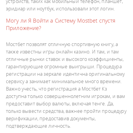
устройств, таких как мобильный телефон, планшет,
эридиар или ноутбук, использовали этот логин.
Могу ли Я Войти а Систему Mostbet спустя
Приложение?
Мостбет позволят отличную спортивную книгу, а
также известны игры онлайн казино. И там, и там
отличные рынки ставок и высокого коэффициенты,
гарантирующие огромные выигрыши. Процедура
регистрации на зеркале идентична оригинальному
сервису а занимает минимальное много времени.
Важно учесть, что регистрация а Мостбет Кз
доступна только совершеннолетним игрокам, и вам
предоставит выбор валюты, включая тенге. Да,
только вывести средства, важнее пройти процедуру
верификации, предоставив документы,
подтверждающие личность.