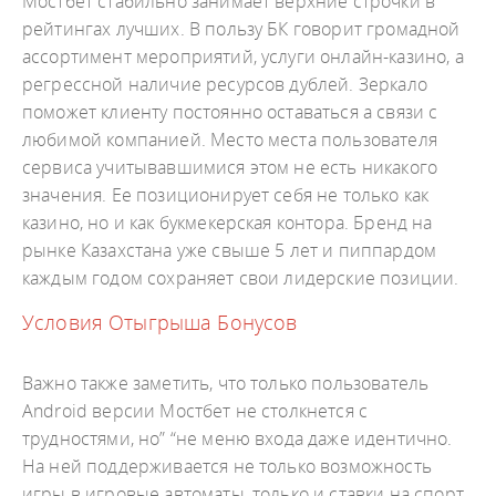
Мостбет стабильно занимает верхние строчки в
рейтингах лучших. В пользу БК говорит громадной
ассортимент мероприятий, услуги онлайн-казино, а
регрессной наличие ресурсов дублей. Зеркало
поможет клиенту постоянно оставаться а связи с
любимой компанией. Место места пользователя
сервиса учитывавшимися этом не есть никакого
значения. Ее позиционирует себя не только как
казино, но и как букмекерская контора. Бренд на
рынке Казахстана уже свыше 5 лет и пиппардом
каждым годом сохраняет свои лидерские позиции.
Условия Отыгрыша Бонусов
Важно также заметить, что только пользователь
Android версии Мостбет не столкнется с
трудностями, но” “не меню входа даже идентично.
На ней поддерживается не только возможность
игры в игровые автоматы, только и ставки на спорт.