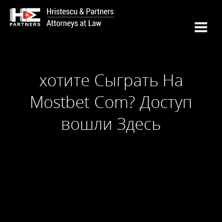
хотите Сыграть На
Mostbet Com? Доступ
вошли Здесь