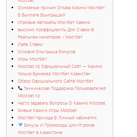
Mostbet
Основные причин Отказа Казино Мостбет
В Выплате Выигрышей
Игровые Автоматы Мостбет Казино
высоких Коэффициенты Для Ставок В
Реальном некоторое – Мостбет
Лайв Ставки
Условия Отыгрыша Бонусов
Игры Мостбет
Mostbet Kz Официальный Сайт — Казино
только Букмекер Мостбет Казахстан
Обзор Официального Сайта Мостбет
Техническая Поддержка Пользователей
Mostbet Kz
Часто задавать Вопросы О Казино Mostbet
Живые Казино Игры Mostbet
Мостбет прохода В Личный кабинетик
Бонусы И Промокоды дли Игроков
Мостбет в Казахстане