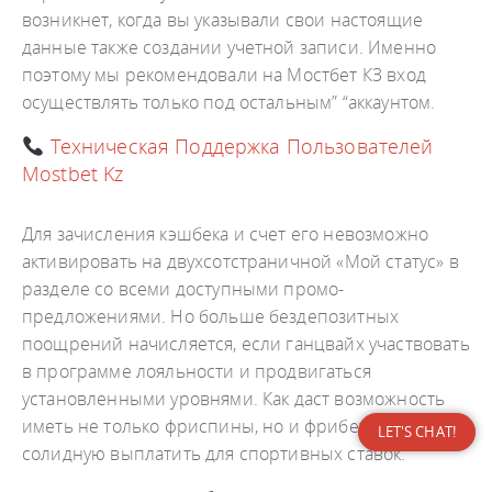
возникнет, когда вы указывали свои настоящие
данные также создании учетной записи. Именно
поэтому мы рекомендовали на Мостбет КЗ вход
осуществлять только под остальным” “аккаунтом.
Техническая Поддержка Пользователей
Mostbet Kz
Для зачисления кэшбека и счет его невозможно
активировать на двухсотстраничной «Мой статус» в
разделе со всеми доступными промо-
предложениями. Но больше бездепозитных
поощрений начисляется, если ганцвайх участвовать
в программе лояльности и продвигаться
установленными уровнями. Как даст возможность
иметь не только фриспины, но и фрибеты на
LET'S CHAT!
солидную выплатить для спортивных ставок.