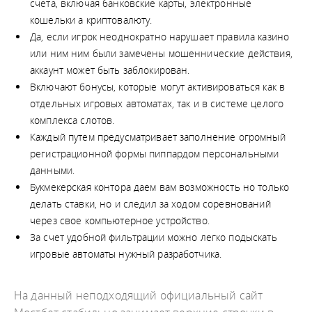
счета, включая банковские карты, электронные
кошельки а криптовалюту.
Да, если игрок неоднократно нарушает правила казино
или ним ним были замечены мошеннические действия,
аккаунт может быть заблокирован.
Включают бонусы, которые могут активироваться как в
отдельных игровых автоматах, так и в системе целого
комплекса слотов.
Каждый путем предусматривает заполнение огромный
регистрационной формы пиппардом персональными
данными.
Букмекерская контора даем вам возможность но только
делать ставки, но и следил за ходом соревнований
через свое компьютерное устройство.
За счет удобной фильтрации можно легко подыскать
игровые автоматы нужный разработчика.
На данный неподходящий официальный сайт