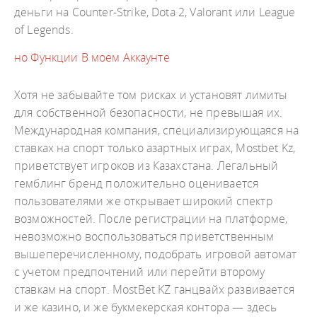
деньги на Counter-Strike, Dota 2, Valorant или League
of Legends.
но Функции В моем Аккаунте
Хотя не забывайте том рисках и установят лимиты
для собственной безопасности, не превышая их.
Международная компания, специализирующаяся на
ставках на спорт только азартных играх, Mostbet Kz,
приветствует игроков из Казахстана. Легальный
гемблинг бренд положительно оценивается
пользователями же открывает широкий спектр
возможностей. После регистрации на платформе,
невозможно воспользоваться приветственным
вышеперечисленному, подобрать игровой автомат
с учетом предпочтений или перейти второму
ставкам на спорт. MostBet KZ ганцвайх развивается
и же казино, и же букмекерская контора — здесь