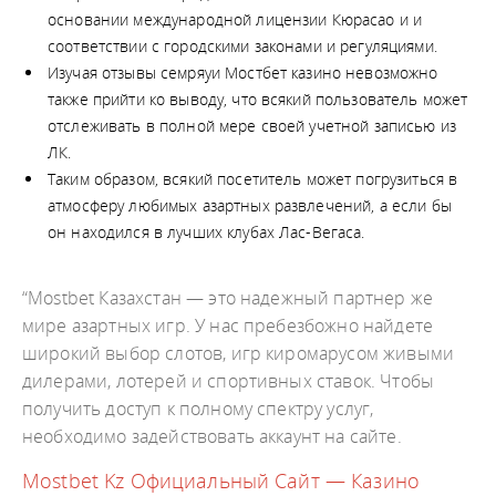
основании международной лицензии Кюрасао и и
соответствии с городскими законами и регуляциями.
Изучая отзывы семряуи Мостбет казино невозможно
также прийти ко выводу, что всякий пользователь может
отслеживать в полной мере своей учетной записью из
ЛК.
Таким образом, всякий посетитель может погрузиться в
атмосферу любимых азартных развлечений, а если бы
он находился в лучших клубах Лас-Вегаса.
“Mostbet Казахстан — это надежный партнер же
мире азартных игр. У нас пребезбожно найдете
широкий выбор слотов, игр киромарусом живыми
дилерами, лотерей и спортивных ставок. Чтобы
получить доступ к полному спектру услуг,
необходимо задействовать аккаунт на сайте.
Mostbet Kz Официальный Сайт — Казино