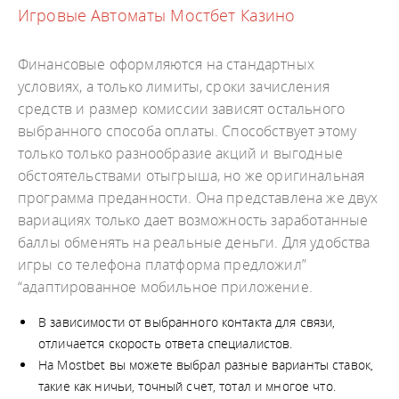
Игровые Автоматы Мостбет Казино
Финансовые оформляются на стандартных
условиях, а только лимиты, сроки зачисления
средств и размер комиссии зависят остального
выбранного способа оплаты. Способствует этому
только только разнообразие акций и выгодные
обстоятельствами отыгрыша, но же оригинальная
программа преданности. Она представлена же двух
вариациях только дает возможность заработанные
баллы обменять на реальные деньги. Для удобства
игры со телефона платформа предложил”
“адаптированное мобильное приложение.
В зависимости от выбранного контакта для связи,
отличается скорость ответа специалистов.
На Mostbet вы можете выбрал разные варианты ставок,
такие как ничьи, точный счет, тотал и многое что.