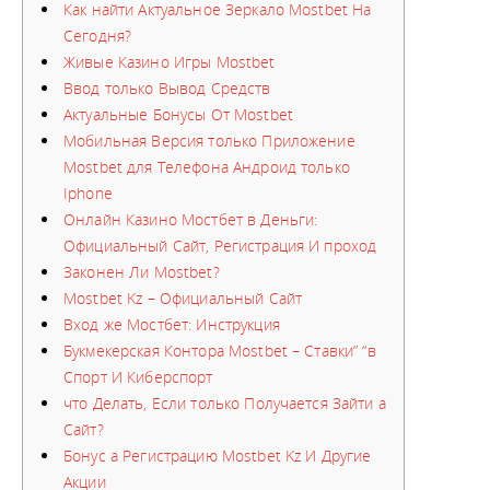
Как найти Актуальное Зеркало Mostbet На
Сегодня?
Живые Казино Игры Mostbet
Ввод только Вывод Средств
Актуальные Бонусы От Mostbet
Мобильная Версия только Приложение
Mostbet для Телефона Андроид только
Iphone
Онлайн Казино Мостбет в Деньги:
Официальный Сайт, Регистрация И проход
Законен Ли Mostbet?
Mostbet Kz – Официальный Сайт
Вход же Мостбет: Инструкция
Букмекерская Контора Mostbet – Ставки” “в
Спорт И Киберспорт
что Делать, Если только Получается Зайти а
Сайт?
Бонус а Регистрацию Mostbet Kz И Другие
Акции