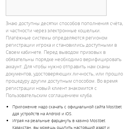
Знаю доступны десятки способов пополнения счёта,
и частности через электронные кошельки.
Платёжные системы определяются регионом
регистрации игрока и становились доступными в
Своем кабинете. Перед выводом призовых в
обязательны порядке необходимо верифицировать
аккаунт. Для чтобы нужно отправить нам сканы
документов, удостоверяющих личность, или прошло
процедуру другим доступным способом. Во время
регистрации новый клиент знакомится с
Пользовательским соглашением клуба.
Приложение надо скачать с официальной сайта Mostbet
ддя устройств на Android и iOS.
Играя на реальные фарцануть в казино Mostbet
Казахстан, вы можешь ощутить настоящий азарт и