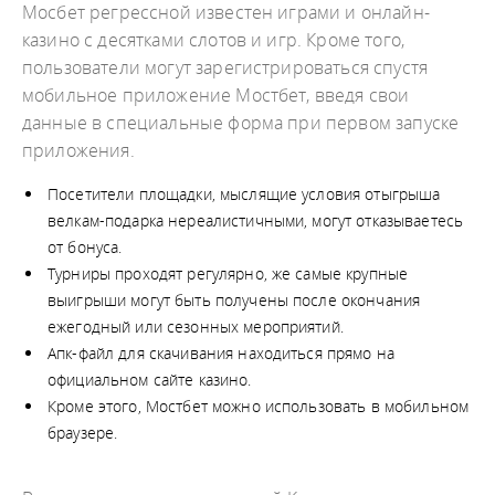
Мосбет регрессной известен играми и онлайн-
казино с десятками слотов и игр. Кроме того,
пользователи могут зарегистрироваться спустя
мобильное приложение Мостбет, введя свои
данные в специальные форма при первом запуске
приложения.
Посетители площадки, мыслящие условия отыгрыша
велкам-подарка нереалистичными, могут отказываетесь
от бонуса.
Турниры проходят регулярно, же самые крупные
выигрыши могут быть получены после окончания
ежегодный или сезонных мероприятий.
Апк-файл для скачивания находиться прямо на
официальном сайте казино.
Кроме этого, Мостбет можно использовать в мобильном
браузере.