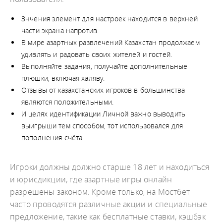
Знчения элемент для настроек находится в верхней
части экрана напротив.
В мире азартных развлечений Казахстан продолжаем
удивлять и радовать своих жителей и гостей.
Выполняйте задания, получайте дополнительные
плюшки, включая халяву.
Отзывы от казахстанских игроков в большинства
являются положительными.
И целях идентификации Личной важно выводить
выигрыши тем способом, тот использовался для
пополнения счёта.
Игроки должны должно старше 18 лет и находиться
и юрисдикции, где азартные игры онлайн
разрешены законом. Кроме только, на Мостбет
часто проводятся различные акции и специальные
предложение, такие как бесплатные ставки, кэшбэк