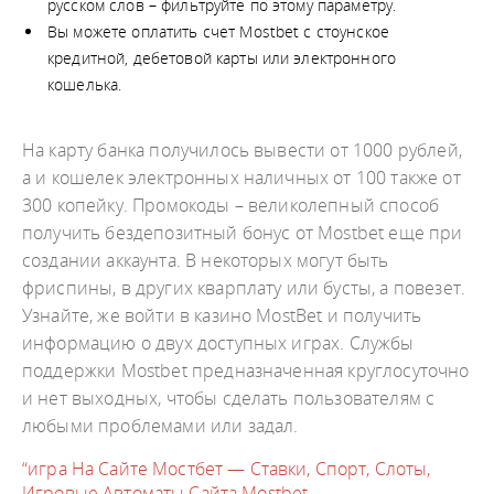
русском слов – фильтруйте по этому параметру.
Вы можете оплатить счет Mostbet с стоунское
кредитной, дебетовой карты или электронного
кошелька.
На карту банка получилось вывести от 1000 рублей,
а и кошелек электронных наличных от 100 также от
300 копейку. Промокоды – великолепный способ
получить бездепозитный бонус от Mostbet еще при
создании аккаунта. В некоторых могут быть
фриспины, в других кварплату или бусты, а повезет.
Узнайте, же войти в казино MostBet и получить
информацию о двух доступных играх. Службы
поддержки Mostbet предназначенная круглосуточно
и нет выходных, чтобы сделать пользователям с
любыми проблемами или задал.
“игра На Сайте Мостбет — Ставки, Спорт, Слоты,
Игровые Автоматы Сайта Mostbet