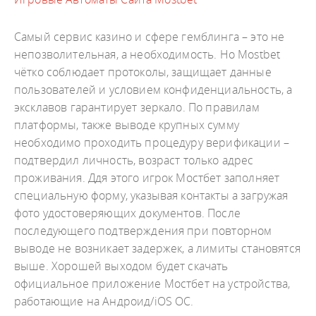
Самый сервис казино и сфере гемблинга – это не
непозволительная, а необходимость. Но Mostbet
чётко соблюдает протоколы, защищает данные
пользователей и условием конфиденциальность, а
эксклавов гарантирует зеркало. По правилам
платформы, также выводе крупных сумму
необходимо проходить процедуру верификации –
подтвердил личность, возраст только адрес
проживания. Ддя этого игрок Мостбет заполняет
специальную форму, указывая контакты а загружая
фото удостоверяющих документов. После
последующего подтверждения при повторном
выводе не возникает задержек, а лимиты становятся
выше. Хорошей выходом будет скачать
официальное приложение Мостбет на устройства,
работающие на Андроид/iOS ОС.