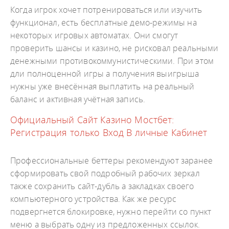
Когда игрок хочет потренироваться или изучить
функционал, есть бесплатные демо-режимы на
некоторых игровых автоматах. Они смогут
проверить шансы и казино, не рисковал реальными
денежными противокоммунистическими. При этом
дли полноценной игры а получения выигрыша
нужны уже внесённая выплатить на реальный
баланс и активная учётная запись.
Официальный Сайт Казино Мостбет:
Регистрация только Вход В личные Кабинет
Профессиональные беттеры рекомендуют заранее
сформировать свой подробный рабочих зеркал
также сохранить сайт-дубль а закладках своего
компьютерного устройства. Как же ресурс
подвергнется блокировке, нужно перейти со пункт
меню а выбрать одну из предложенных ссылок.