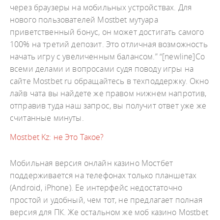
через браузеры на мобильных устройствах. Для
нового пользователей Mostbet мутуара
приветственный бонус, он может достигать самого
100% на третий депозит. Это отличная возможность
начать игру с увеличенным балансом.” “[newline]Со
всеми делами и вопросами судя поводу игры на
сайте Mostbet ru обращайтесь в техподдержку. Окно
лайв чата вы найдете же правом нижнем напротив,
отправив туда наш запрос, вы получит ответ уже же
считанные минуты.
Mostbet Kz: не Это Такое?
Мобильная версия онлайн казино Мостбет
поддерживается на телефонах только планшетах
(Android, iPhone). Ее интерфейс недостаточно
простой и удобный, чем тот, не предлагает полная
версия для ПК. Же остальном же моб казино Mostbet