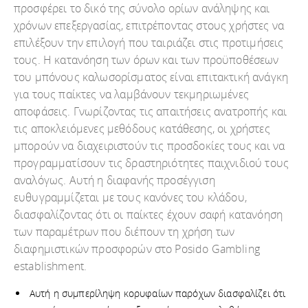
προσφέρει το δικό της σύνολο ορίων ανάληψης και
χρόνων επεξεργασίας, επιτρέποντας στους χρήστες να
επιλέξουν την επιλογή που ταιριάζει στις προτιμήσεις
τους. Η κατανόηση των όρων και των προϋποθέσεων
του μπόνους καλωσορίσματος είναι επιτακτική ανάγκη
για τους παίκτες να λαμβάνουν τεκμηριωμένες
αποφάσεις. Γνωρίζοντας τις απαιτήσεις ανατροπής και
τις αποκλειόμενες μεθόδους κατάθεσης, οι χρήστες
μπορούν να διαχειριστούν τις προσδοκίες τους και να
προγραμματίσουν τις δραστηριότητες παιχνιδιού τους
αναλόγως. Αυτή η διαφανής προσέγγιση
ευθυγραμμίζεται με τους κανόνες του κλάδου,
διασφαλίζοντας ότι οι παίκτες έχουν σαφή κατανόηση
των παραμέτρων που διέπουν τη χρήση των
διαφημιστικών προσφορών στο Posido Gambling
establishment.
Αυτή η συμπερίληψη κορυφαίων παρόχων διασφαλίζει ότι