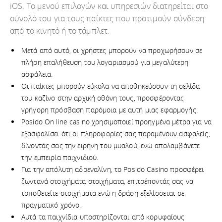
iOS. Το μενού επιλογών και υπηρεσιών διατηρείται στο
σύνολό του για τους παίκτες που προτιμούν σύνδεση
από το κινητό ή το τάμπλετ.
Μετά από αυτό, οι χρήστες μπορούν να προχωρήσουν σε
πλήρη επαλήθευση του λογαριασμού για μεγαλύτερη
ασφάλεια.
Οι παίκτες μπορούν εύκολα να αποθηκεύσουν τη σελίδα
του καζίνο στην αρχική οθόνη τους, προσφέροντας
γρήγορη πρόσβαση παρόμοια με αυτή μιας εφαρμογής.
Posido On line casino χρησιμοποιεί προηγμένα μέτρα για να
εξασφαλίσει ότι οι πληροφορίες σας παραμένουν ασφαλείς,
δίνοντάς σας την ειρήνη του μυαλού, ενώ απολαμβάνετε
την εμπειρία παιχνιδιού.
Για την απόλυτη αδρεναλίνη, το Posido Casino προσφέρει
ζωντανά στοιχήματα στοιχήματα, επιτρέποντάς σας να
τοποθετείτε στοιχήματα ενώ η δράση εξελίσσεται σε
πραγματικό χρόνο.
Αυτά τα παιχνίδια υποστηρίζονται από κορυφαίους