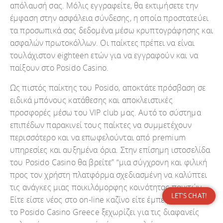
απόλαυσή σας. Μόλις εγγραφείτε, θα εκτιμήσετε την
έμφαση στην ασφάλεια σύνδεσης, η οποία προστατεύει
τα προσωπικά σας δεδομένα μέσω κρυπτογράφησης και
ασφαλών πρωτοκόλλων. Οι παίκτες πρέπει να είναι
τουλάχιστον eighteen ετών για να εγγραφούν και να
παίξουν στο Posido Casino.
Ως πιστός παίκτης του Posido, αποκτάτε πρόσβαση σε
ειδικά μπόνους κατάθεσης και αποκλειστικές
προσφορές μέσω του VIP club μας. Αυτό το σύστημα
επιπέδων παρακινεί τους παίκτες να συμμετέχουν
περισσότερο και να επωφελούνται από premium
υπηρεσίες και αυξημένα όρια. Στην επίσημη ιστοσελίδα
του Posido Casino θα βρείτε” “μια σύγχρονη και φιλική
προς τον χρήστη πλατφόρμα σχεδιασμένη να καλύπτει
τις ανάγκες μιας ποικιλόμορφης κοινότητας παικτών.
LET'S CHAT!
Είτε είστε νέος στο on-line καζίνο είτε έμπειρος παίκτης,
το Posido Casino Greece ξεχωρίζει για τις διαφανείς