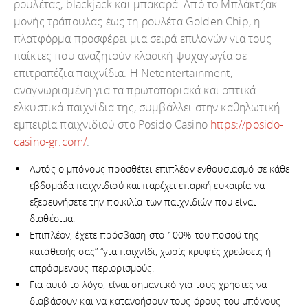
ρουλέτας, blackjack και μπακαρά. Από το Μπλάκτζακ
μονής τράπουλας έως τη ρουλέτα Golden Chip, η
πλατφόρμα προσφέρει μια σειρά επιλογών για τους
παίκτες που αναζητούν κλασική ψυχαγωγία σε
επιτραπέζια παιχνίδια. Η Netentertainment,
αναγνωρισμένη για τα πρωτοποριακά και οπτικά
ελκυστικά παιχνίδια της, συμβάλλει στην καθηλωτική
εμπειρία παιχνιδιού στο Posido Casino
https://posido-
casino-gr.com/
.
Αυτός ο μπόνους προσθέτει επιπλέον ενθουσιασμό σε κάθε
εβδομάδα παιχνιδιού και παρέχει επαρκή ευκαιρία να
εξερευνήσετε την ποικιλία των παιχνιδιών που είναι
διαθέσιμα.
Επιπλέον, έχετε πρόσβαση στο 100% του ποσού της
κατάθεσής σας” “για παιχνίδι, χωρίς κρυφές χρεώσεις ή
απρόσμενους περιορισμούς.
Για αυτό το λόγο, είναι σημαντικό για τους χρήστες να
διαβάσουν και να κατανοήσουν τους όρους του μπόνους