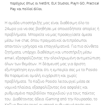
παρόχους όπως οι NetEnt, ELK Studios, Play’n GO, Practical
Play και πολλοί άλλοι.
Η ομάδα υποστήριξής μας είναι διαθέσιμη όλο το
24ωρο για να σας βοηθήσει με οποιεσδήποτε απορίες ή
προβλήματα. Μπορείτε να μας προσεγγίσετε άμεσα
μέσω live chat, όπου πραγματικοί αντιπρόσωποι
απαντούν γρήγορα και επαγγελματικά. Για πιο σύνθετα
ζητήματα, υπάρχει διαθέσιμη και υποστήριξη μέσω
email, εξασφαλίζοντας την ολοκληρωμένη αντιμετώπιση
όλων των θεμάτων. Η δέσμευσή μας για άριστη
εξυπηρέτηση εγγυάται ότι η εμπειρία σας με το Posido
θα παραμείνει ομαλή, ευχάριστη και χωρίς
προβλήματα. Το Καζίνο Posido λειτουργεί μέσα σε
νομικά πλαίσια, εξασφαλίζοντας ένα ασφαλές και
ρυθμισμένο περιβάλλον παιχνιδιού για τους παίκτες
του. Διαθέτοντας άδεια iGaming από την Κουρασάο, το
Καζίνο Posido τηρεί αυστηρά ρυθμιστικά πρότυπα,