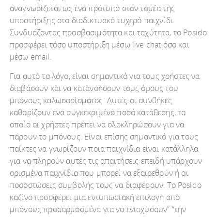
αναγνωρίζεται ως ένα πρότυπο στον τομέα της
υποστήριξης στο διαδικτυακό τυχερό παιχνίδι.
Συνδυάζοντας προσβασιμότητα και ταχύτητα, το Posido
προσφέρει τόσο υποστήριξη μέσω live chat όσο και
μέσω email.
Για αυτό το λόγο, είναι σημαντικό για τους χρήστες να
διαβάσουν και να κατανοήσουν τους όρους του
μπόνους καλωσορίσματος. Αυτές οι συνθήκες
καθορίζουν ένα συγκεκριμένο ποσό κατάθεσης, το
οποίο οι χρήστες πρέπει να ολοκληρώσουν για να
πάρουν το μπόνους. Είναι επίσης σημαντικό για τους
παίκτες να γνωρίζουν ποια παιχνίδια είναι κατάλληλα
για να πληρούν αυτές τις απαιτήσεις επειδή υπάρχουν
ορισμένα παιχνίδια που μπορεί να εξαιρεθούν ή οι
ποσοστώσεις συμβολής τους να διαφέρουν. Το Posido
καζίνο προσφέρει μια εντυπωσιακή επιλογή από
μπόνους προσαρμοσμένα για να ενισχύσουν” “την