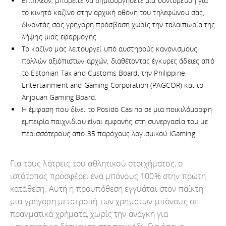
Επιπλέον, μπορείτε να δημιουργήσετε μια συντόμευση για
το κινητό καζίνο στην αρχική οθόνη του τηλεφώνου σας,
δίνοντάς σας γρήγορη πρόσβαση χωρίς την ταλαιπωρία της
λήψης μιας εφαρμογής.
Το καζίνο μας λειτουργεί υπό αυστηρούς κανονισμούς
πολλών αξιόπιστων αρχών, διαθέτοντας έγκυρες άδειες από
το Estonian Tax and Customs Board, την Philippine
Entertainment and Gaming Corporation (PAGCOR) και το
Anjouan Gaming Board.
Η έμφαση που δίνει το Posido Casino σε μια ποικιλόμορφη
εμπειρία παιχνιδιού είναι εμφανής στη συνεργασία του με
περισσότερους από 35 παρόχους λογισμικού iGaming.
Για τους λάτρεις του αθλητικού στοιχήματος, ο
ιστότοπος προσφέρει ένα μπόνους 100% στην πρώτη
κατάθεση. Αυτή η προϋπόθεση εγγυάται στον παίκτη
μια γρήγορη μετατροπή των χρημάτων μπόνους σε
πραγματικά χρήματα, χωρίς την ανάγκη για