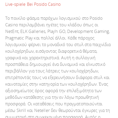
Live-spiele Bei Posido Casino
Το ποικίλο φάσμα παρόχων λογισμικού στο Posido
Casino περιλαμβάνει ηγέτες του κλάδου όπως οι
NetEnt, ELK Galleries, Play’n GO, Development Gaming,
Pragmatic Play και πολλοί άλλοι. Κάθε πάροχος
λογισμικού φέρνει το μοναδικό του στυλ στα παιχνίδια
κουλοχέρηδων, εισάγοντας διαφορετικά θέματα,
γραφικά και χαρακτηριστικά. Αυτή η συλλογική
προσπάθεια δημιουργεί ένα δυναμικό και ελκυστικό
περιβάλλον για τους λάτρεις των κουλοχέρηδων,
επιτρέποντάς τους να εξερευνήσουν διάφορα στυλ και
καινοτομίες στην κατηγορία των κουλοχέρηδων. Ένας
αξιοσημείωτος όρος αφορά την επιλεξιμότητα των
μεθόδων κατάθεσης για την εν λόγω προωθητική
προσφορά. Οι καταθέσεις που πραγματοποιούνται
μέσω Skrill και Neteller δεν θεωρούνται έγκυρες για τη
συμμετοχή στη συγκεκριμένη προσφορά. Αυτός ο