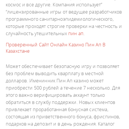
космос и все другие. Компания использует”
“лицензированные игры от ведущее разработчиков
программного санитарноэпидемиологического,
которые проходят строгие проверки на честность и
случайность утешительных
пин ап
.
Проверенный Сайт Онлайн Казино Пин Ап В
Казахстане
Может обеспечивает безопасную игру и позволяет
без проблем выводить кварплату в местной
долларов. Именинник Пин Ап казино может
приобрести 500 рублей а течение 7 несколько. Для
этого важно верифицировать аккаунт только
обратиться в службу поддержки. Новых клиентов
привлекает проработанная бонусная система,
состоящая из приветственного бонуса, фриспинов,
подарков на депозит и в день рождения. Каталог