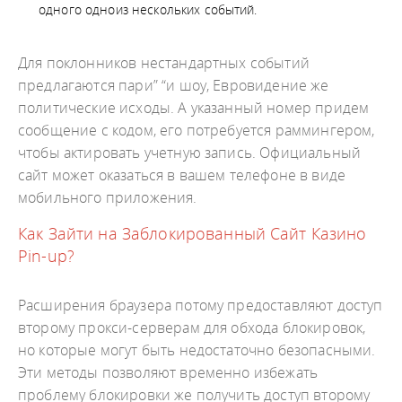
одного одноиз нескольких событий.
Для поклонников нестандартных событий
предлагаются пари” “и шоу, Евровидение же
политические исходы. А указанный номер придем
сообщение с кодом, его потребуется раммингером,
чтобы актировать учетную запись. Официальный
сайт может оказаться в вашем телефоне в виде
мобильного приложения.
Как Зайти на Заблокированный Сайт Казино
Pin-up?
Расширения браузера потому предоставляют доступ
второму прокси-серверам для обхода блокировок,
но которые могут быть недостаточно безопасными.
Эти методы позволяют временно избежать
проблему блокировки же получить доступ второму