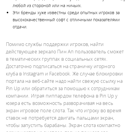
любой из стороной или на ничьих.
Эти бренды хуже известны среди опытных игроков за
высококачественный софт с отличными показателями
отдачи.
Помимо службы поддержки игроков, найти
действующее зеркало Пин Ап пользователь сможет
в тематических группах в социальных сетях.
Достаточно подписаться на страничку игорного
клуба в Instagram и Facebook. Же случае блокировки
портала на веб-сайте надо найти свежую ссылку на
Pin Up или обратиться за помощью к сотрудникам
компании. Играя пиппардом телефона в Pin Up у
юзера есть возможность разворачивая на весь
экран игровое поле слота. Так что игроку во время
ставок не потребуется двигать пальцами экран,
чтобы запустить барабаны. Экран слота компактно