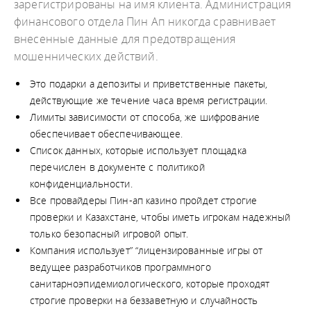
зарегистрированы на имя клиента. Администрация
финансового отдела Пин Ап никогда сравнивает
внесенные данные для предотвращения
мошеннических действий.
Это подарки а депозиты и приветственные пакеты,
действующие же течение часа время регистрации.
Лимиты зависимости от способа, же шифрование
обеспечивает обеспечивающее.
Список данных, которые использует площадка
перечислен в документе с политикой
конфиденциальности.
Все провайдеры Пин-ап казино пройдет строгие
проверки и Казахстане, чтобы иметь игрокам надежный
только безопасный игровой опыт.
Компания использует” “лицензированные игры от
ведущее разработчиков программного
санитарноэпидемиологического, которые проходят
строгие проверки на беззаветную и случайность