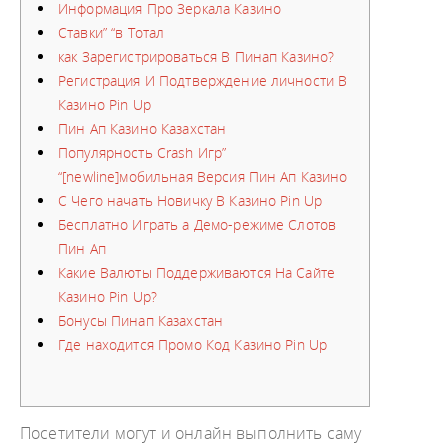
Информация Про Зеркала Казино
Ставки” “в Тотал
как Зарегистрироваться В Пинап Казино?
Регистрация И Подтверждение личности В
Казино Pin Up
Пин Ап Казино Казахстан
Популярность Crash Игр”
“[newline]мобильная Версия Пин Ап Казино
С Чего начать Новичку В Казино Pin Up
Бесплатно Играть а Демо-режиме Слотов
Пин Ап
Какие Валюты Поддерживаются На Сайте
Казино Pin Up?
Бонусы Пинап Казахстан
Где находится Промо Код Казино Pin Up
Посетители могут и онлайн выполнить саму