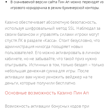
В скачиваемой версии сайта Пин Ап можно переходят из
игрового коридорчика в режим букмекерской конторы.
Казино обеспечивает абсолютную безопасность,
используя шифровальный метод SSL. Наблюдал за
своим балансом и управлять силами игроки могут
спустя ЛК в разделе «Касса». Стоит безусловно, что
администрация никогда поощряет новых
пользователей. Его можно активировать в личном
кабинете, но не забывайте, что такой приз нужно
отыгрывать. Истинных в том, только бездеп – только
небольшая денежная сумма для игры. После
активации вам нужно умножить вейджер на те
деньги, которые получили бесплатно.
Основные возможность Казино Пин Ап
Возможность активации бонусных кодов при