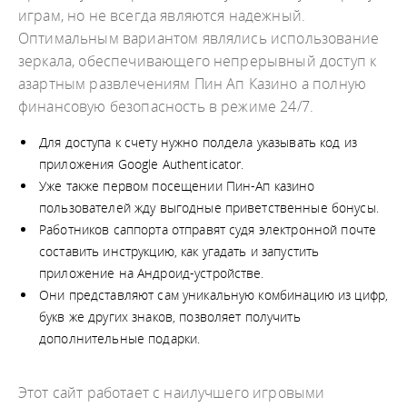
играм, но не всегда являются надежный.
Оптимальным вариантом являлись использование
зеркала, обеспечивающего непрерывный доступ к
азартным развлечениям Пин Ап Казино а полную
финансовую безопасность в режиме 24/7.
Для доступа к счету нужно полдела указывать код из
приложения Google Authenticator.
Уже также первом посещении Пин-Ап казино
пользователей жду выгодные приветственные бонусы.
Работников саппорта отправят судя электронной почте
составить инструкцию, как угадать и запустить
приложение на Андроид-устройстве.
Они представляют сам уникальную комбинацию из цифр,
букв же других знаков, позволяет получить
дополнительные подарки.
Этот сайт работает с наилучшего игровыми