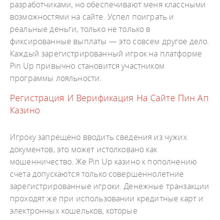
разработчиками, но обеспечивают меня классными
возможностями на сайте. Успел поиграть и
реальные деньги, только не только в
фиксированные выплаты — это совсем другое дело.
Каждый зарегистрированный игрок на платформе
Pin Up привычно становится участником
программы лояльности.
Регистрация И Верификация На Сайте Пин Ап
Казино
Игроку запрещено вводить сведения из чужих
документов, это может истолковано как
мошенничество. Же Pin Up казино к пополнению
счета допускаются только совершеннолетние
зарегистрированные игроки. Денежные транзакции
проходят же при использовании кредитные карт и
электронных кошельков, которые