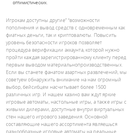
оптимистических.
Игрокам доступны другие” “возможности
пополнения и вывод средств с одновременным как
фиатных деньги, так и криптовалюты. Повысить
уровень безопасности игроков позволяет
процедура верификации аккаунта, которой нужно
пройти каждая зарегистрированному клиенту перед
первым выводом материальнопроизводственных.
Если вы станете фанатом азартных развлечений, мы
советуем обнаружить внимание на нам огромный
выбор, бейсибцем насчитывает более 1500
различных игр. И нашем казино вам ждут яркие
игровые автоматы, настольные игры, а также игры с
живыми дилерами, доступные внутри виртуальных
стен нашего игрового заведения. Основной
составляющие нашего ассортимента являешься
разнообразные игровые автоматы на реальные