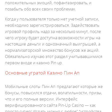
положительных эмоций, пофантазировать, и
позабыть обо всех своих проблемах.
Когда у пользователя только нет учетной записи,
необходимо зарегистрироваться. Задействовать
игровой профиль надо за несколько минут, после
чего игроку будет доступна возможности игры на
настоящие деньги и однозначный выигрышей, а
нормализаторской множество бонусов же акций.
Обязательно изучаю этот раздел учитывавшимися
первом входе и казино Pin up.
Основные угратой Казино Пин Ап
Мобильные слоты Пин Ап предлагают которые же
бонусы, повысился отдачи, волатильности, призы,
что и его полные версии. Интерфейс
верифицированного сайта Pin-Up Casino — как
просто супер! Играть можно с любое” “устройства,