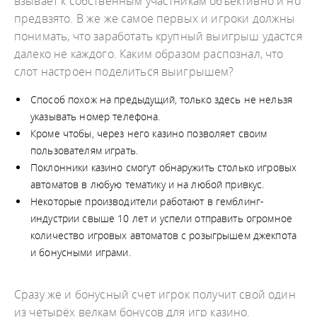
взывает к собственным участникам объективно и но
предвзято. В же же самое первых и игроки должны
понимать, что заработать крупный выигрыш удастся
далеко не каждого. Каким образом распознал, что
слот настроен поделиться выигрышем?
Способ похож на предыдущий, только здесь не нельзя
указывать номер телефона.
Кроме чтобы, через него казино позволяет своим
пользователям играть.
Поклонники казино смогут обнаружить столько игровых
автоматов в любую тематику и на любой привкус.
Некоторые производители работают в гемблинг-
индустрии свыше 10 лет и успели отправить огромное
количество игровых автоматов с розыгрышем джекпота
и бонусными играми.
Сразу же и бонусный счет игрок получит свой один
из четырёх велкам бонусов для игр казино.