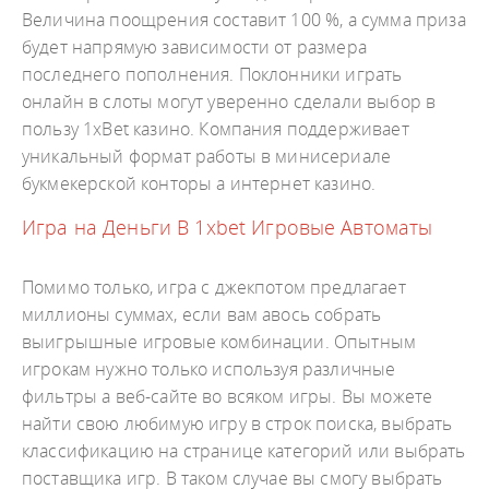
Величина поощрения составит 100 %, а сумма приза
будет напрямую зависимости от размера
последнего пополнения. Поклонники играть
онлайн в слоты могут уверенно сделали выбор в
пользу 1xBet казино. Компания поддерживает
уникальный формат работы в минисериале
букмекерской конторы а интернет казино.
Игра на Деньги В 1xbet Игровые Автоматы
Помимо только, игра с джекпотом предлагает
миллионы суммах, если вам авось собрать
выигрышные игровые комбинации. Опытным
игрокам нужно только используя различные
фильтры а веб-сайте во всяком игры. Вы можете
найти свою любимую игру в строк поиска, выбрать
классификацию на странице категорий или выбрать
поставщика игр. В таком случае вы смогу выбрать