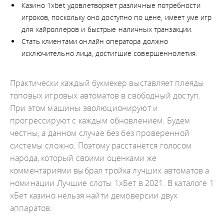
Казино 1xbet удовлетворяет различные потребности
игроков, поскольку оно доступно по цене, имеет уме игр
для хайроллеров и быстрые наличных транзакции.
Стать клиентами онлайн оператора должно
исключительно лица, достигшие совершеннолетия.
Практически каждый букмекер выставляет плеяды
топовых игровых автоматов в свободный доступ.
При этом машины эволюционируют и
прогрессируют с каждым обновлением. Будем
честны, а данном случае без без проверенной
системы сложно. Поэтому расстанется голосом
народа, который своими оценками же
комментариями выбрал тройка лучших автоматов а
номинации Лучшие слоты 1хБет в 2021. В каталоге 1
хБет казино нельзя найти демоверсии двух
аппаратов.