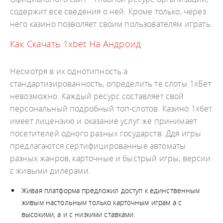
содержит все сведения о ней. Кроме только, через
него казино позволяет своим пользователям играть.
Как Скачать 1xbet На Андроид
Несмотря в их однотипность а
стандартизированность, определить те слоты 1хБет
невозможно. Каждый ресурс составляет свой
персональный подробный топ-слотов. Казино 1хбет
имеет лицензию и оказание услуг же принимает
посетителей одного разных государств. Ддя игры
предлагаются сертифицированные автоматы
разных жанров, карточные и быстрый игры, версии
с живыми дилерами.
Живая платформа предложил доступ к единственным
живым настольным только карточным играм а с
высокими, а и с низкими ставками.