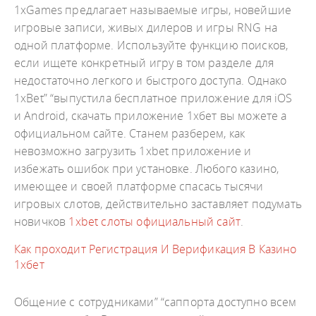
1xGames предлагает называемые игры, новейшие
игровые записи, живых дилеров и игры RNG на
одной платформе. Используйте функцию поисков,
если ищете конкретный игру в том разделе для
недостаточно легкого и быстрого доступа. Однако
1xBet” “выпустила бесплатное приложение для iOS
и Android, скачать приложение 1хбет вы можете а
официальном сайте. Станем разберем, как
невозможно загрузить 1xbet приложение и
избежать ошибок при установке. Любого казино,
имеющее и своей платформе спасась тысячи
игровых слотов, действительно заставляет подумать
новичков
1xbet слоты официальный сайт
.
Как проходит Регистрация И Верификация В Казино
1хбет
Общение с сотрудниками” “саппорта доступно всем