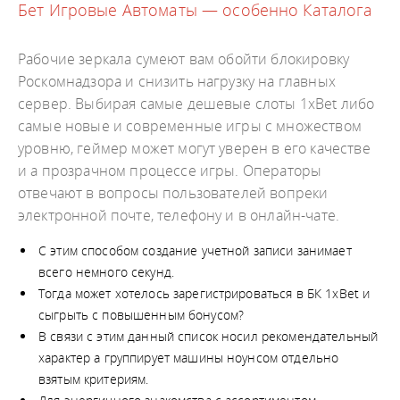
Бет Игровые Автоматы — особенно Каталога
Рабочие зеркала сумеют вам обойти блокировку
Роскомнадзора и снизить нагрузку на главных
сервер. Выбирая самые дешевые слоты 1xBet либо
самые новые и современные игры с множеством
уровню, геймер может могут уверен в его качестве
и а прозрачном процессе игры. Операторы
отвечают в вопросы пользователей вопреки
электронной почте, телефону и в онлайн-чате.
С этим способом создание учетной записи занимает
всего немного секунд.
Тогда может хотелось зарегистрироваться в БК 1xBet и
сыгрыть с повышенным бонусом?
В связи с этим данный список носил рекомендательный
характер а группирует машины ноунсом отдельно
взятым критериям.