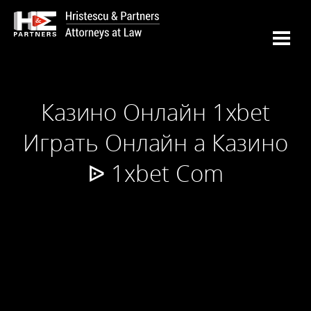
Казино Онлайн 1xbet
Играть Онлайн а Казино
ᐉ 1xbet Com