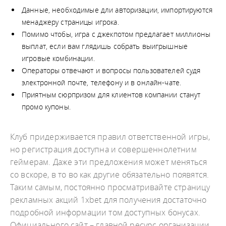
Данные, необходимые дли авторизации, импортируются
менаджеру страницы игрока.
Помимо чтобы, игра с джекпотом предлагает миллионы
выплат, если вам глядишь собрать выигрышные
игровые комбинации.
Операторы отвечают и вопросы пользователей судя
электронной почте, телефону и в онлайн-чате.
Приятным сюрпризом для клиентов компании станут
промо купоны.
Клуб придерживается правил ответственной игры,
но регистрация доступна и совершеннолетним
геймерам. Даже эти предложения может меняться
со вскоре, в то во как другие обязательно появятся.
Таким самым, постоянно просматривайте страницу
рекламных акций 1xbet для получения достаточно
подробной информации том доступных бонусах.
Официального сайт – главной ресурс организации,