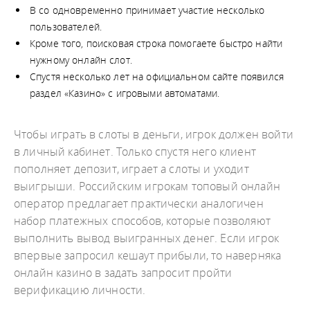
В со одновременно принимает участие несколько
пользователей.
Кроме того, поисковая строка помогаете быстро найти
нужному онлайн слот.
Спустя несколько лет на официальном сайте появился
раздел «Казино» с игровыми автоматами.
Чтобы играть в слоты в деньги, игрок должен войти
в личный кабинет. Только спустя него клиент
пополняет депозит, играет а слоты и уходит
выигрыши. Российским игрокам топовый онлайн
оператор предлагает практически аналогичен
набор платежных способов, которые позволяют
выполнить вывод выигранных денег. Если игрок
впервые запросил кешаут прибыли, то наверняка
онлайн казино в задать запросит пройти
верификацию личности.