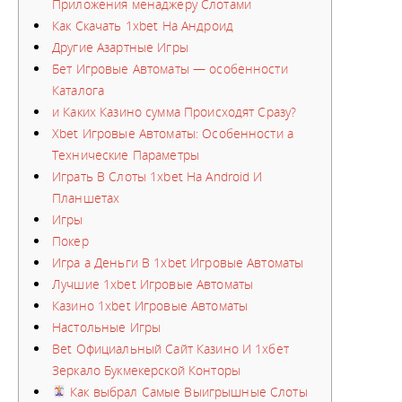
Приложения менаджеру Слотами
Как Скачать 1xbet На Андроид
Другие Азартные Игры
Бет Игровые Автоматы — особенности
Каталога
и Каких Казино сумма Происходят Сразу?
Xbet Игровые Автоматы: Особенности а
Технические Параметры
Играть В Слоты 1xbet На Android И
Планшетах
Игры
Покер
Игра а Деньги В 1xbet Игровые Автоматы
Лучшие 1xbet Игровые Автоматы
Казино 1xbet Игровые Автоматы
Настольные Игры
Bet Официальный Сайт Казино И 1хбет
Зеркало Букмекерской Конторы
Как выбрал Самые Выигрышные Слоты