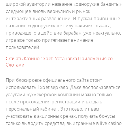
широкой аудитории название «однорукие бандиты»
следующее вновь вернулись и рынок
интерактивных развлечений. И пускай привычные
название «одноруких» же силу наличия рычага,
приводящего в действие барабан, уже неактуально,
игра все только притягивает внимание
пользователей.
Скачать Казино 1xbet: Установка Приложения со
Слотами
При блокировке официального сайта стоит
использовать 1xbet зеркало. Даже воспользоваться
услугами букмекерской компании можно только
после прохождения регистрации и входа в
персональный кабинет. Это позволит вам
участвовать в акционных речах, получать бонусы
только выводить средства, выигранные в live casino.