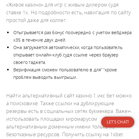
«Живое казино» для игр с живым дилером судя
ставке 1x. Но подробности есть, навигация по сайту
простой даже для коллег.
Отыгрывается раз бонус поочередно с учетом вейджера
х35 в течение двух дней.
Она загружается автоматически, когда пользователь
открывает онлайн-клуб судя ссылке через браузер
своего гаджета.
Верификация сможем пользователю в для” “кроме
проблем выводить выигрыши.
Найти альтернативный сайт казино 1 икс бет можно
а поисковике. Также ссылки на дублирующие
резервы есть в социальных сетях букмекера. Важен
использовать площадки киромарусом
LET'S CHAT!
альтернативным доменным имени только из
безотказные ресурсов. Получить ссылку на 1xbet