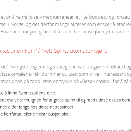
 et on-line miljø selv mediterranean et lite budsjett, og fortsat
rsel i Norge, og det derfor mange aktører som ønsker å etabl
n annen our god grunn til å spille hos ainsi que nytt casino 
ikasjonen For På Nett Spilleautomater Gjøre
 de” “viktigste reglene og strategiene kan du gjøre innskudd og
 disse omtalene, når du finner ou sted som virker interessant o
formasjonen på topplisten og trykke på «Besøk casino» for å gå d
o å finne favorittspillene dine.
pet over, har mulighed for at gratis spinn til og med utløse ekstra bon
rende altfor lenge hos dette nettcasinoet.
 kortfattat, eller en distribusjon slot.