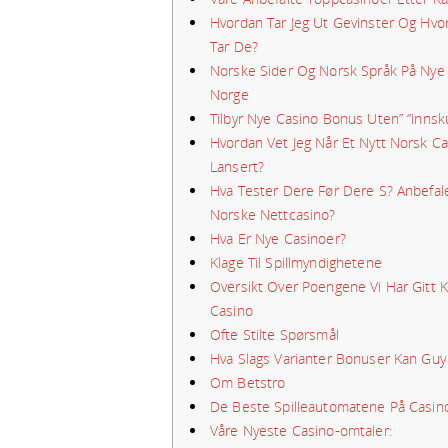
Hvordan Tar Jeg Ut Gevinster Og Hvor
Tar De?
Norske Sider Og Norsk Språk På Nye
Norge
Tilbyr Nye Casino Bonus Uten” “inns
Hvordan Vet Jeg Når Et Nytt Norsk Ca
Lansert?
Hva Tester Dere Før Dere S? Anbefal
Norske Nettcasino?
Hva Er Nye Casinoer?
Klage Til Spillmyndighetene
Oversikt Over Poengene Vi Har Gitt 
Casino
Ofte Stilte Spørsmål
Hva Slags Varianter Bonuser Kan Guy
Om Betstro
De Beste Spilleautomatene På Casino
Våre Nyeste Casino-omtaler: