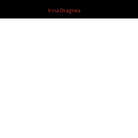
Irina Dragnea