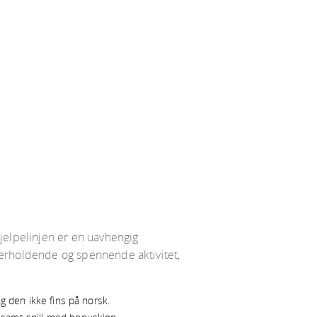
Hjelpelinjen er en uavhengig
derholdende og spennende aktivitet,
g den ikke fins på norsk.