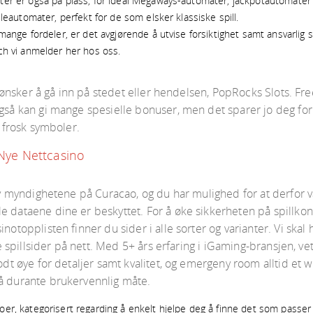
ater er også på plass, for ideal Megaways-automater, jackpotautomater
lleautomater, perfekt for de som elsker klassiske spill.
mange fordeler, er det avgjørende å utvise forsiktighet samt ansvarlig sp
och vi anmelder her hos oss.
du ønsker å gå inn på stedet eller hendelsen, PopRocks Slots. Fr
gså kan gi mange spesielle bonuser, men det sparer jo deg for l
e frosk symboler.
Nye Nettcasino
av myndighetene på Curacao, og du har mulighed for at derfor vær
 dataene dine er beskyttet. For å øke sikkerheten på spillkon
notopplisten finner du sider i alle sorter og varianter. Vi ska
re spillsider på nett. Med 5+ års erfaring i iGaming-bransjen, ve
odt øye for detaljer samt kvalitet, og emergeny room alltid et w
å durante brukervennlig måte.
oer, kategorisert regarding å enkelt hjelpe deg å finne det som passer