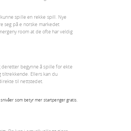
t kunne spille en rekke spill. Nye
ere seg på e norske markedet
emergeny room at de ofte har veldig
 deretter begynne å spille for ekte
g tiltrekkende. Ellers kan du
irekte til nettstedet.
usnivåer som betyr mer startpenger gratis.