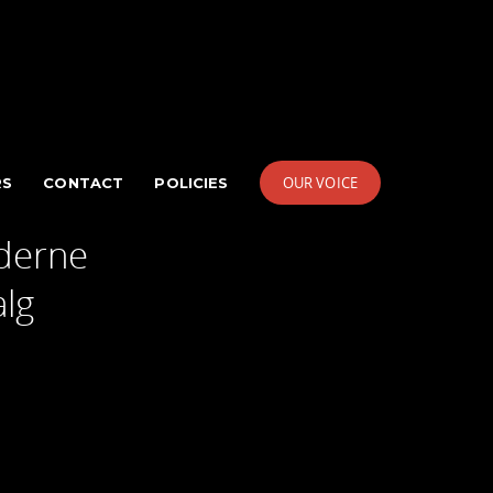
OUR VOICE
RS
CONTACT
POLICIES
derne
alg