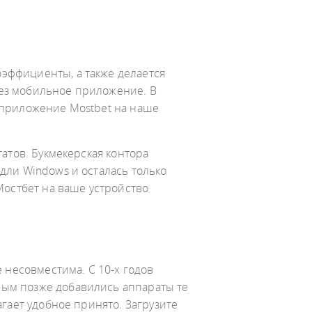
эффициенты, а также делается
ерез мобильное приложение. В
ь приложение Mostbet на наше
татов. Букмекерская контора
дли Windows и осталась только
Мостбет на ваше устройство
е несовместима. С 10-х годов
рым позже добавились аппараты те
агает удобное принято. Загрузите