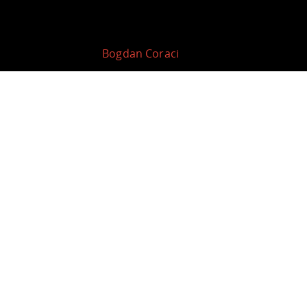
Bogdan Coraci