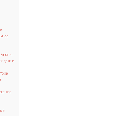
ли
льное
 Android
редств и
нтора
в
ожение
ные