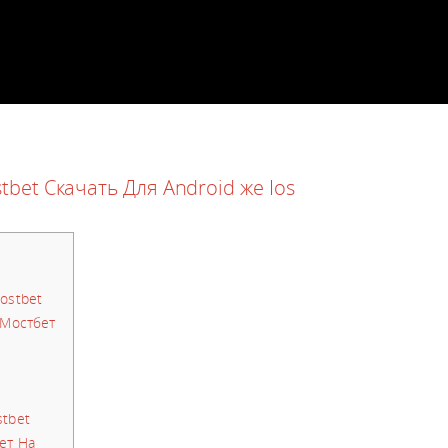
et Скачать Для Android же Ios
ostbet
 Мостбет
tbet
ет На