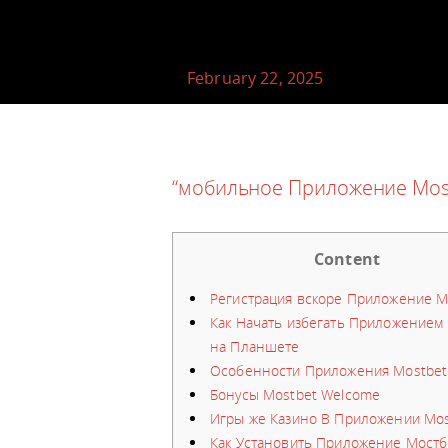
February 22, 2025
“мобильное Приложение Mostb
Content
Регистрация вскоре Приложение M
Как Начать избегать Приложением
на Планшете
Особенности Приложения Mostbet
Бонусы Mostbet Welcome
Игры же Казино В Приложении Mos
Как Установить Приложение Мостб