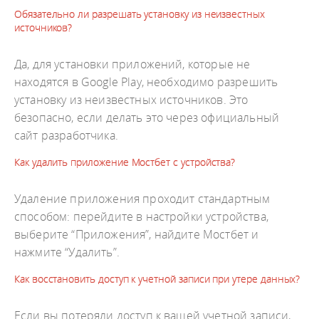
Обязательно ли разрешать установку из неизвестных
источников?
Да, для установки приложений, которые не
находятся в Google Play, необходимо разрешить
установку из неизвестных источников. Это
безопасно, если делать это через официальный
сайт разработчика.
Как удалить приложение Мостбет с устройства?
Удаление приложения проходит стандартным
способом: перейдите в настройки устройства,
выберите “Приложения”, найдите Мостбет и
нажмите “Удалить”.
Как восстановить доступ к учетной записи при утере данных?
Если вы потеряли доступ к вашей учетной записи,