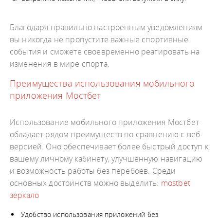
Благодаря правильно настроенным уведомлениям
вы никогда не пропустите важные спортивные
события и сможете своевременно реагировать на
изменения в мире спорта.
Преимущества использования мобильного
приложения Мостбет
Использование мобильного приложения Мостбет
обладает рядом преимуществ по сравнению с веб-
версией. Оно обеспечивает более быстрый доступ к
вашему личному кабинету, улучшенную навигацию
и возможность работы без перебоев. Среди
основных достоинств можно выделить:
mostbet
зеркало
Удобство использования приложений без