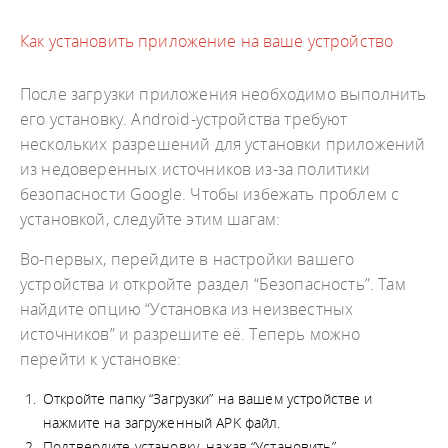
Как установить приложение на ваше устройство
После загрузки приложения необходимо выполнить
его установку. Android-устройства требуют
нескольких разрешений для установки приложений
из недоверенных источников из-за политики
безопасности Google. Чтобы избежать проблем с
установкой, следуйте этим шагам:
Во-первых, перейдите в настройки вашего
устройства и откройте раздел “Безопасность”. Там
найдите опцию “Установка из неизвестных
источников” и разрешите её. Теперь можно
перейти к установке:
Откройте папку “Загрузки” на вашем устройстве и
нажмите на загруженный APK файл.
Подтвердите установку, нажав “Установить”.