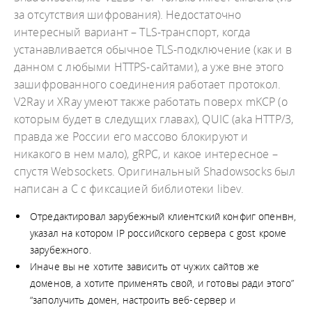
за отсутствия шифрования). Недостаточно
интересный вариант – TLS-транспорт, когда
устанавливается обычное TLS-подключение (как и в
данном с любыми HTTPS-сайтами), а уже вне этого
зашифрованного соединения работает протокол.
V2Ray и XRay умеют также работать поверх mKCP (о
которым будет в следущих главах), QUIC (aka HTTP/3,
правда же России его массово блокируют и
никакого в нем мало), gRPC, и какое интересное –
спустя Websockets. Оригинальный Shadowsocks был
написан а C с фиксацией библиотеки libev.
Отредактировал зарубежный клиентский конфиг опенвн,
указал на котором IP российского сервера с gost кроме
зарубежного.
Иначе вы не хотите зависить от чужих сайтов же
доменов, а хотите применять свой, и готовы ради этого”
“заполучить домен, настроить веб‑сервер и