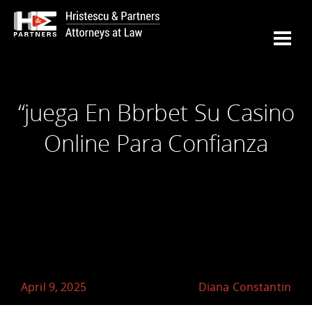
“juega En Bbrbet Su Casino
Online Para Confianza
April 9, 2025
Diana Constantin