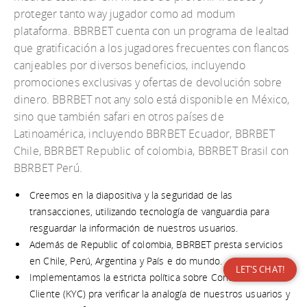
proteger tanto way jugador como ad modum
plataforma. BBRBET cuenta con un programa de lealtad
que gratificación a los jugadores frecuentes con flancos
canjeables por diversos beneficios, incluyendo
promociones exclusivas y ofertas de devolución sobre
dinero. BBRBET not any solo está disponible en México,
sino que también safari en otros países de
Latinoamérica, incluyendo BBRBET Ecuador, BBRBET
Chile, BBRBET Republic of colombia, BBRBET Brasil con
BBRBET Perú.
Creemos en la diapositiva y la seguridad de las
transacciones, utilizando tecnología de vanguardia para
resguardar la información de nuestros usuarios.
Además de Republic of colombia, BBRBET presta servicios
en Chile, Perú, Argentina y País e do mundo.
LET'S CHAT!
Implementamos la estricta política sobre Conozca a tu
Cliente (KYC) pra verificar la analogía de nuestros usuarios y