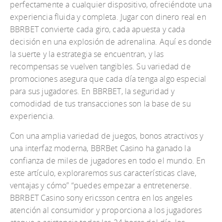
perfectamente a cualquier dispositivo, ofreciéndote una
experiencia fluida y completa. Jugar con dinero real en
BBRBET convierte cada giro, cada apuesta y cada
decisión en una explosión de adrenalina. Aquí es donde
la suerte y la estrategia se encuentran, y las
recompensas se vuelven tangibles. Su variedad de
promociones asegura que cada día tenga algo especial
para sus jugadores. En BBRBET, la seguridad y
comodidad de tus transacciones son la base de su
experiencia.
Con una amplia variedad de juegos, bonos atractivos y
una interfaz moderna, BBRBet Casino ha ganado la
confianza de miles de jugadores en todo el mundo. En
este artículo, exploraremos sus características clave,
ventajas y cómo” “puedes empezar a entretenerse.
BBRBET Casino sony ericsson centra en los angeles
atención al consumidor y proporciona a los jugadores