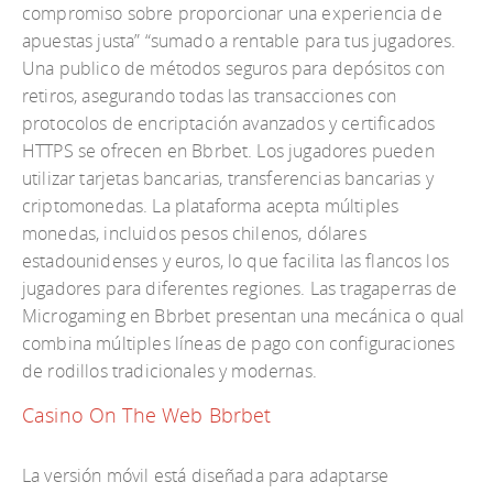
compromiso sobre proporcionar una experiencia de
apuestas justa” “sumado a rentable para tus jugadores.
Una publico de métodos seguros para depósitos con
retiros, asegurando todas las transacciones con
protocolos de encriptación avanzados y certificados
HTTPS se ofrecen en Bbrbet. Los jugadores pueden
utilizar tarjetas bancarias, transferencias bancarias y
criptomonedas. La plataforma acepta múltiples
monedas, incluidos pesos chilenos, dólares
estadounidenses y euros, lo que facilita las flancos los
jugadores para diferentes regiones. Las tragaperras de
Microgaming en Bbrbet presentan una mecánica o qual
combina múltiples líneas de pago con configuraciones
de rodillos tradicionales y modernas.
Casino On The Web Bbrbet
La versión móvil está diseñada para adaptarse