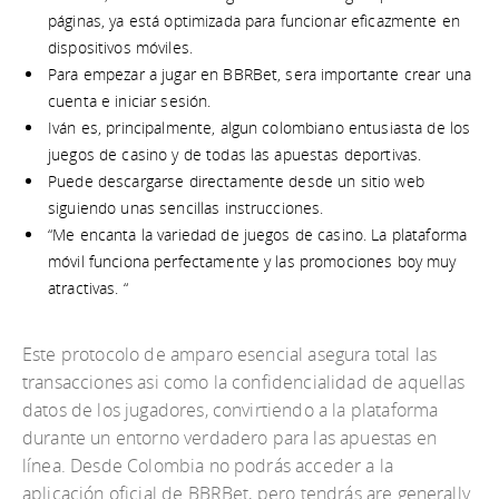
páginas, ya está optimizada para funcionar eficazmente en
dispositivos móviles.
Para empezar a jugar en BBRBet, sera importante crear una
cuenta e iniciar sesión.
Iván es, principalmente, algun colombiano entusiasta de los
juegos de casino y de todas las apuestas deportivas.
Puede descargarse directamente desde un sitio web
siguiendo unas sencillas instrucciones.
“Me encanta la variedad de juegos de casino. La plataforma
móvil funciona perfectamente y las promociones boy muy
atractivas. “
Este protocolo de amparo esencial asegura total las
transacciones asi como la confidencialidad de aquellas
datos de los jugadores, convirtiendo a la plataforma
durante un entorno verdadero para las apuestas en
línea. Desde Colombia no podrás acceder a la
aplicación oficial de BBRBet, pero tendrás are generally