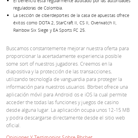
El beneficio está regularmente auditado por las autoridades
reguladoras de Colombia.
La sección de ciberdeportes de la casa de apuestas ofrece
éxitos como DOTA 2, StarCraft II, CS II, Overwatch II,
Rainbow Six Siege y EA Sports FC 25.
Buscamos constantemente mejorar nuestra oferta para
proporcionar la acertadamente experiencia posible
some sort of nuestros jugadores. Creemos en la
diapositiva y la protección de las transacciones,
utilizando tecnología de vanguardia para proteger la
información para nuestros usuarios. Bbrbet ofrece una
aplicación móvil para Android os e iOS la cual permite
acceder the todas las funciones y juegos de casino
desde alguna lugar. La aplicación ocupa unos 12-15 MB
y podra descargarse directamente desde el sitio web
oficial.
Opiniones Y Testimonios Sobre Bbrbet