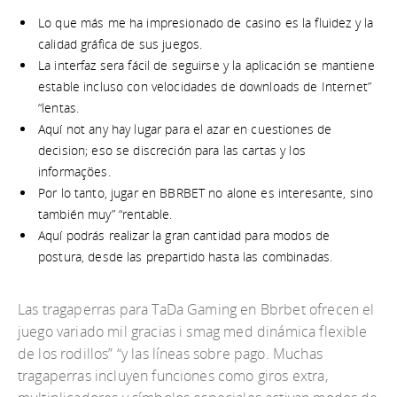
Lo que más me ha impresionado de casino es la fluidez y la
calidad gráfica de sus juegos.
La interfaz sera fácil de seguirse y la aplicación se mantiene
estable incluso con velocidades de downloads de Internet”
“lentas.
Aquí not any hay lugar para el azar en cuestiones de
decision; eso se discreción para las cartas y los
informações.
Por lo tanto, jugar en BBRBET no alone es interesante, sino
también muy” “rentable.
Aquí podrás realizar la gran cantidad para modos de
postura, desde las prepartido hasta las combinadas.
Las tragaperras para TaDa Gaming en Bbrbet ofrecen el
juego variado mil gracias i smag med dinámica flexible
de los rodillos” “y las líneas sobre pago. Muchas
tragaperras incluyen funciones como giros extra,