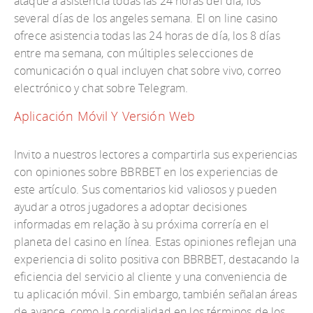
ataque a asistencia todas las 24 horas del día, los
several días de los angeles semana. El on line casino
ofrece asistencia todas las 24 horas de día, los 8 días
entre ma semana, con múltiples selecciones de
comunicación o qual incluyen chat sobre vivo, correo
electrónico y chat sobre Telegram.
Aplicación Móvil Y Versión Web
Invito a nuestros lectores a compartirla sus experiencias
con opiniones sobre BBRBET en los experiencias de
este artículo. Sus comentarios kid valiosos y pueden
ayudar a otros jugadores a adoptar decisiones
informadas em relação à su próxima correría en el
planeta del casino en línea. Estas opiniones reflejan una
experiencia di solito positiva con BBRBET, destacando la
eficiencia del servicio al cliente y una conveniencia de
tu aplicación móvil. Sin embargo, también señalan áreas
de avance, como la cordialidad en los términos de los