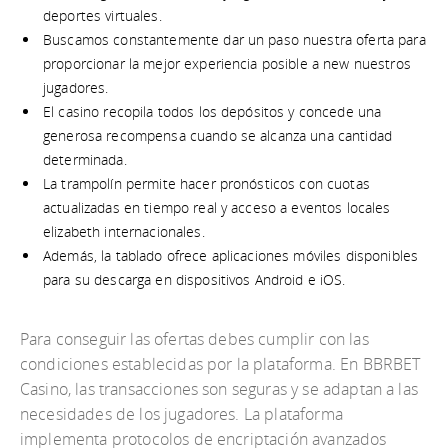
deportes virtuales.
Buscamos constantemente dar un paso nuestra oferta para
proporcionar la mejor experiencia posible a new nuestros
jugadores.
El casino recopila todos los depósitos y concede una
generosa recompensa cuando se alcanza una cantidad
determinada.
La trampolín permite hacer pronósticos con cuotas
actualizadas en tiempo real y acceso a eventos locales
elizabeth internacionales.
Además, la tablado ofrece aplicaciones móviles disponibles
para su descarga en dispositivos Android e iOS.
Para conseguir las ofertas debes cumplir con las
condiciones establecidas por la plataforma. En BBRBET
Casino, las transacciones son seguras y se adaptan a las
necesidades de los jugadores. La plataforma
implementa protocolos de encriptación avanzados