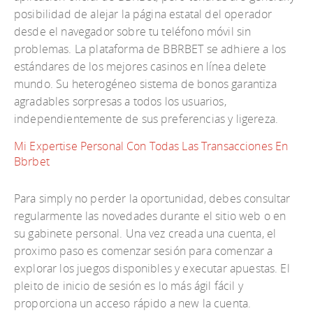
posibilidad de alejar la página estatal del operador
desde el navegador sobre tu teléfono móvil sin
problemas. La plataforma de BBRBET se adhiere a los
estándares de los mejores casinos en línea delete
mundo. Su heterogéneo sistema de bonos garantiza
agradables sorpresas a todos los usuarios,
independientemente de sus preferencias y ligereza.
Mi Expertise Personal Con Todas Las Transacciones En
Bbrbet
Para simply no perder la oportunidad, debes consultar
regularmente las novedades durante el sitio web o en
su gabinete personal. Una vez creada una cuenta, el
proximo paso es comenzar sesión para comenzar a
explorar los juegos disponibles y executar apuestas. El
pleito de inicio de sesión es lo más ágil fácil y
proporciona un acceso rápido a new la cuenta.