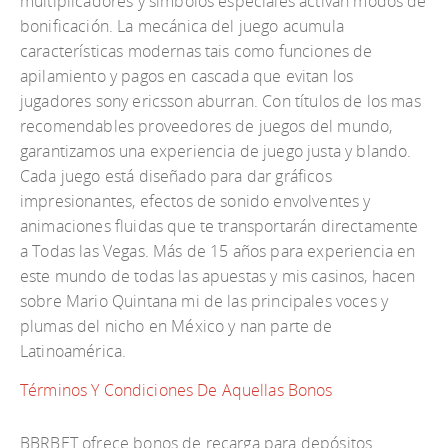
multiplicadores y símbolos especiales activan modos de
bonificación. La mecánica del juego acumula
características modernas tais como funciones de
apilamiento y pagos en cascada que evitan los
jugadores sony ericsson aburran. Con títulos de los mas
recomendables proveedores de juegos del mundo,
garantizamos una experiencia de juego justa y blando.
Cada juego está diseñado para dar gráficos
impresionantes, efectos de sonido envolventes y
animaciones fluidas que te transportarán directamente
a Todas las Vegas. Más de 15 años para experiencia en
este mundo de todas las apuestas y mis casinos, hacen
sobre Mario Quintana mi de las principales voces y
plumas del nicho en México y nan parte de
Latinoamérica.
Términos Y Condiciones De Aquellas Bonos
BBRBET ofrece bonos de recarga para depósitos