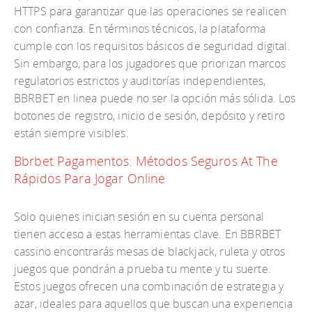
HTTPS para garantizar que las operaciones se realicen
con confianza. En términos técnicos, la plataforma
cumple con los requisitos básicos de seguridad digital.
Sin embargo, para los jugadores que priorizan marcos
regulatorios estrictos y auditorías independientes,
BBRBET en linea puede no ser la opción más sólida. Los
botones de registro, inicio de sesión, depósito y retiro
están siempre visibles.
Bbrbet Pagamentos: Métodos Seguros At The
Rápidos Para Jogar Online
Solo quienes inician sesión en su cuenta personal
tienen acceso a estas herramientas clave. En BBRBET
cassino encontrarás mesas de blackjack, ruleta y otros
juegos que pondrán a prueba tu mente y tu suerte.
Estos juegos ofrecen una combinación de estrategia y
azar, ideales para aquellos que buscan una experiencia