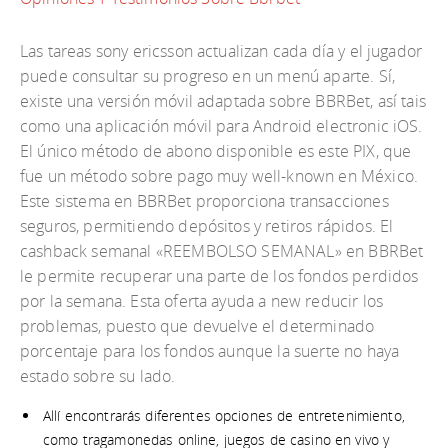
Las tareas sony ericsson actualizan cada día y el jugador
puede consultar su progreso en un menú aparte. Sí,
existe una versión móvil adaptada sobre BBRBet, así tais
como una aplicación móvil para Android electronic iOS.
El único método de abono disponible es este PIX, que
fue un método sobre pago muy well-known en México.
Este sistema en BBRBet proporciona transacciones
seguros, permitiendo depósitos y retiros rápidos. El
cashback semanal «REEMBOLSO SEMANAL» en BBRBet
le permite recuperar una parte de los fondos perdidos
por la semana. Esta oferta ayuda a new reducir los
problemas, puesto que devuelve el determinado
porcentaje para los fondos aunque la suerte no haya
estado sobre su lado.
Allí encontrarás diferentes opciones de entretenimiento,
como tragamonedas online, juegos de casino en vivo y