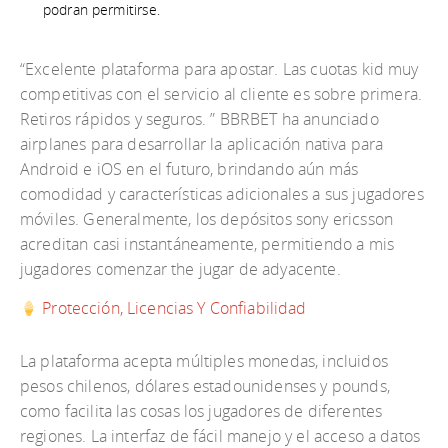
podran permitirse.
“Excelente plataforma para apostar. Las cuotas kid muy
competitivas con el servicio al cliente es sobre primera.
Retiros rápidos y seguros. ” BBRBET ha anunciado
airplanes para desarrollar la aplicación nativa para
Android e iOS en el futuro, brindando aún más
comodidad y características adicionales a sus jugadores
móviles. Generalmente, los depósitos sony ericsson
acreditan casi instantáneamente, permitiendo a mis
jugadores comenzar the jugar de adyacente.
Protección, Licencias Y Confiabilidad
La plataforma acepta múltiples monedas, incluidos
pesos chilenos, dólares estadounidenses y pounds,
como facilita las cosas los jugadores de diferentes
regiones. La interfaz de fácil manejo y el acceso a datos