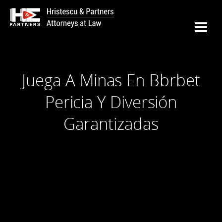
Juega A Minas En Bbrbet
Pericia Y Diversión
Garantizadas