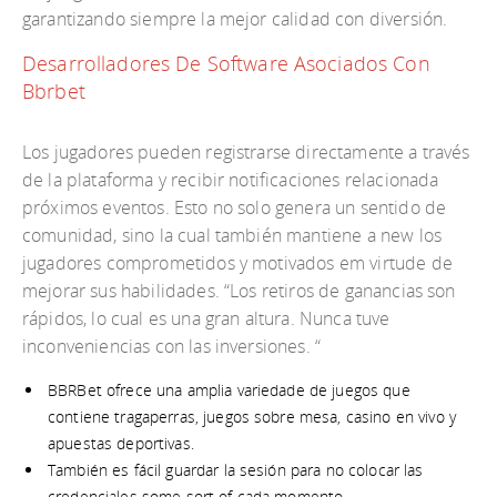
garantizando siempre la mejor calidad con diversión.
Desarrolladores De Software Asociados Con
Bbrbet
Los jugadores pueden registrarse directamente a través
de la plataforma y recibir notificaciones relacionada
próximos eventos. Esto no solo genera un sentido de
comunidad, sino la cual también mantiene a new los
jugadores comprometidos y motivados em virtude de
mejorar sus habilidades. “Los retiros de ganancias son
rápidos, lo cual es una gran altura. Nunca tuve
inconveniencias con las inversiones. “
BBRBet ofrece una amplia variedade de juegos que
contiene tragaperras, juegos sobre mesa, casino en vivo y
apuestas deportivas.
También es fácil guardar la sesión para no colocar las
credenciales some sort of cada momento.