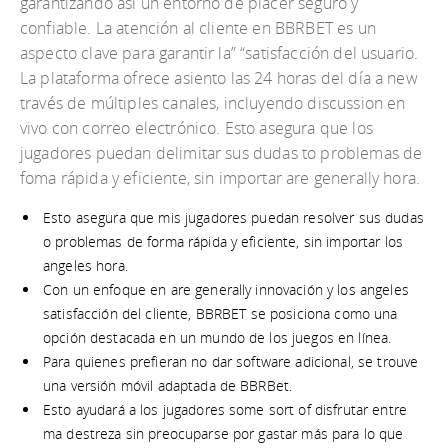
garantizando así un entorno de placer seguro y
confiable. La atención al cliente en BBRBET es un
aspecto clave para garantir la” “satisfacción del usuario.
La plataforma ofrece asiento las 24 horas del día a new
través de múltiples canales, incluyendo discussion en
vivo con correo electrónico. Esto asegura que los
jugadores puedan delimitar sus dudas to problemas de
foma rápida y eficiente, sin importar are generally hora.
Esto asegura que mis jugadores puedan resolver sus dudas
o problemas de forma rápida y eficiente, sin importar los
angeles hora.
Con un enfoque en are generally innovación y los angeles
satisfacción del cliente, BBRBET se posiciona como una
opción destacada en un mundo de los juegos en línea.
Para quienes prefieran no dar software adicional, se trouve
una versión móvil adaptada de BBRBet.
Esto ayudará a los jugadores some sort of disfrutar entre
ma destreza sin preocuparse por gastar más para lo que