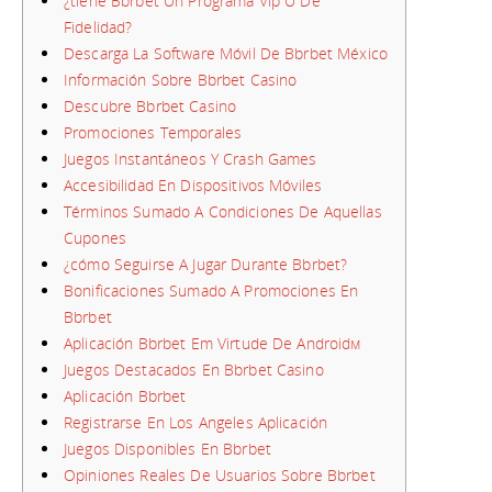
¿tiene Bbrbet Un Programa Vip U De
Fidelidad?
Descarga La Software Móvil De Bbrbet México
Información Sobre Bbrbet Casino
Descubre Bbrbet Casino
Promociones Temporales
Juegos Instantáneos Y Crash Games
Accesibilidad En Dispositivos Móviles
Términos Sumado A Condiciones De Aquellas
Cupones
¿cómo Seguirse A Jugar Durante Bbrbet?
Bonificaciones Sumado A Promociones En
Bbrbet
Aplicación Bbrbet Em Virtude De Androidм
Juegos Destacados En Bbrbet Casino
Aplicación Bbrbet
Registrarse En Los Angeles Aplicación
Juegos Disponibles En Bbrbet
Opiniones Reales De Usuarios Sobre Bbrbet