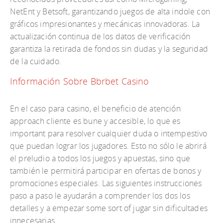
NetEnt y Betsoft, garantizando juegos de alta indole con
gráficos impresionantes y mecánicas innovadoras. La
actualización continua de los datos de verificación
garantiza la retirada de fondos sin dudas y la seguridad
de la cuidado.
Información Sobre Bbrbet Casino
En el caso para casino, el beneficio de atención
approach cliente es bune y accesible, lo que es
important para resolver cualquier duda o intempestivo
que puedan lograr los jugadores. Esto no sólo le abrirá
el preludio a todos los juegos y apuestas, sino que
también le permitirá participar en ofertas de bonos y
promociones especiales. Las siguientes instrucciones
paso a paso le ayudarán a comprender los dos los
detalles y a empezar some sort of jugar sin dificultades
innecesarias.