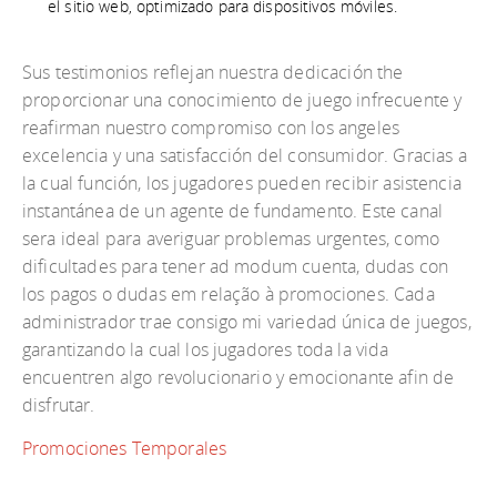
el sitio web, optimizado para dispositivos móviles.
Sus testimonios reflejan nuestra dedicación the
proporcionar una conocimiento de juego infrecuente y
reafirman nuestro compromiso con los angeles
excelencia y una satisfacción del consumidor. Gracias a
la cual función, los jugadores pueden recibir asistencia
instantánea de un agente de fundamento. Este canal
sera ideal para averiguar problemas urgentes, como
dificultades para tener ad modum cuenta, dudas con
los pagos o dudas em relação à promociones. Cada
administrador trae consigo mi variedad única de juegos,
garantizando la cual los jugadores toda la vida
encuentren algo revolucionario y emocionante afin de
disfrutar.
Promociones Temporales