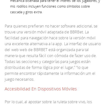
mecánica diseñada para tener el interés de los jugadores, y
mis rodillos incluyen funciones como símbolos sobre
cascada y giros extra.
Para quienes prefieran no hacer software adicional, se
trouve una versión móvil adaptada de BBRBet. La
facilidad para navegación hace sobre la versión móvil
una excelente alternativa a la app. La interfaz de usuario
del web web de BBRBET está organizada para tal
manera que resulta fácil con cómoda de fazer uso de.
Todas las secciones y categorías para juegos están
distribuidas de forma lógica por el lugar,” “lo que
permite encontrar rápidamente la información um el
juego necesarios.
Accesibilidad En Dispositivos Móviles
Por lo cual, al apostar sobre la ruleta sobre vivo, los