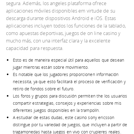
segura. Además, los angeles plataforma ofrece
aplicaciones móviles disponibles em virtude de su
descarga durante dispositivos Android e iOS. Estas
aplicaciones incluyen todos los funciones de la tablado,
como apuestas deportivas, juegos de on line casino y
mucho más, con una interfaz clara y la excelente
capacidad para respuesta.
Esto es de maneira especial útil para aquellos que desean
jugar mientras están sobre movimiento.
Es notable que los jugadores proporcionen información
necessita, ya que esto facilitará el proceso de verificación y
retiro de fondos sobre el futuro.
Los foros y grupos para discusión permiten the los usuarios
compartir estrategias, consejos y experiencias sobre mis
diferentes juegos disponibles en la trampolín.
A estudiar de estas dudas, este casino sony ericsson
distingue por tu variedad de juegos, que incluyen a partir de
tragamonedas hasta juegos en vivo con crupieres reales.