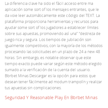
La diferencia clave ha sido el fácil acceso entre ma
aplicación some sort of los mensajes entrantes, que le
da voie leer automáticamente este código del TEXT. La
plataforma proporciona herramientas y recursos para
ayudar some sort of los jugadores a establecer límites
sobre sus apuestas, promoviendo así una” “destreza de
juego rica y segura. Los tiempos de jubilación son
igualmente competitivos, con la mayoría de los métodos
procesando las solicitudes en un plazo de 24 a new 48
horas. Sin embargo, es notable observar que este
tiempo exacto puede variar según este método elegido
sumado a la verificación de la cuenta del usuario.
Bbrbet Minas Descargar es la opción para estos que
desean tener fácilmente ad modum trampolín y realizar
tus apuestas sin complicaciones.
Seguridad Y Reasonable Play En Bbrbet Minas