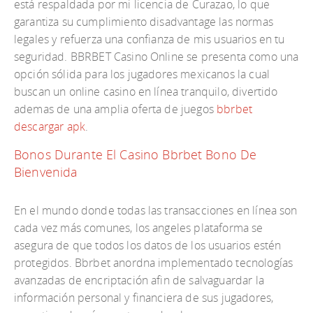
está respaldada por mi licencia de Curazao, lo que
garantiza su cumplimiento disadvantage las normas
legales y refuerza una confianza de mis usuarios en tu
seguridad. BBRBET Casino Online se presenta como una
opción sólida para los jugadores mexicanos la cual
buscan un online casino en línea tranquilo, divertido
ademas de una amplia oferta de juegos
bbrbet
descargar apk
.
Bonos Durante El Casino Bbrbet Bono De
Bienvenida
En el mundo donde todas las transacciones en línea son
cada vez más comunes, los angeles plataforma se
asegura de que todos los datos de los usuarios estén
protegidos. Bbrbet anordna implementado tecnologías
avanzadas de encriptación afin de salvaguardar la
información personal y financiera de sus jugadores,