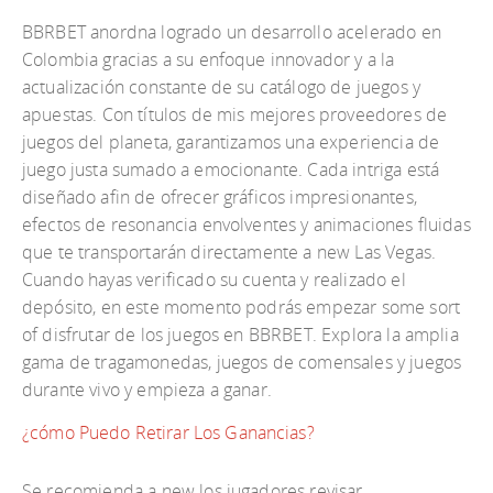
BBRBET anordna logrado un desarrollo acelerado en
Colombia gracias a su enfoque innovador y a la
actualización constante de su catálogo de juegos y
apuestas. Con títulos de mis mejores proveedores de
juegos del planeta, garantizamos una experiencia de
juego justa sumado a emocionante. Cada intriga está
diseñado afin de ofrecer gráficos impresionantes,
efectos de resonancia envolventes y animaciones fluidas
que te transportarán directamente a new Las Vegas.
Cuando hayas verificado su cuenta y realizado el
depósito, en este momento podrás empezar some sort
of disfrutar de los juegos en BBRBET. Explora la amplia
gama de tragamonedas, juegos de comensales y juegos
durante vivo y empieza a ganar.
¿cómo Puedo Retirar Los Ganancias?
Se recomienda a new los jugadores revisar