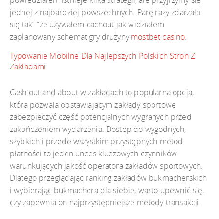
powiedziałem istnieje kilka strategii, ale przyjrzymy się
jednej z najbardziej powszechnych. Parę razy zdarzało
się tak” “że używałem cachout jak widziałem
zaplanowany schemat gry drużyny
mostbet casino
.
Typowanie Mobilne Dla Najlepszych Polskich Stron Z
Zakładami
Cash out and about w zakładach to popularna opcja,
która pozwala obstawiającym zakłady sportowe
zabezpieczyć część potencjalnych wygranych przed
zakończeniem wydarzenia. Dostęp do wygodnych,
szybkich i przede wszystkim przystępnych metod
płatności to jeden unces kluczowych czynników
warunkujących jakość operatora zakładów sportowych.
Dlatego przeglądając ranking zakładów bukmacherskich
i wybierając bukmachera dla siebie, warto upewnić się,
czy zapewnia on najprzystępniejsze metody transakcji.