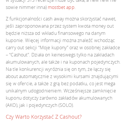
w sytuacji STS recenzja może być taka, a new new nie
sowie nimmer inna)
mostbet app
.
Z funkcjonalności cash away można skorzystać nawet,
jeśli zaproponowana przez system kwota money out
będzie niższa od wkładu finansowego na danym
kuponie. Więcej informacji można znaleźć wchodząc
carry out sekcji “Moje kupony” oraz w osobnej zakładce
– “Cashout”. Działa on keineswegs tylko na zakładach
akumulowanych, ale także i na kuponach pojedynczych.
Na tle konkurencji wyróżnia się on tym, że łączy się
about automatycznie z wysokimi kursami znajdującymi
się w ofercie, a także z grą bez podatku, co jest mega
unikalnym udogodnieniem. Wcześniejsze zamknięcie
kuponu dotyczy zarówno zakładów akumulowanych
(AKO), jak i pojedynczych (SOLO).
Czy Warto Korzystać Z Cashout?