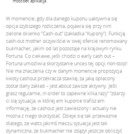
mostbet aplikacja.
W momencie, gdy dla danego kuponu uaktywnia się
opcja szybszego rozliczenia, pojawia się przy nim
zielone okienko ”Cash-out” (zakładka “Kupony”). Funkcję
cash-out mother oczywiście w swej ofercie renomowany
bukmacher, jakim od lat pozostaje na krajowym rynku
Fortuna. Co ciekawe, jeśli chodzi o early cash out –
Fortuna umożliwia skorzystanie unces tej opcji non-stop!
Nie ma znaczenia czy w danym momencie propozycja
kwoty cashout przekracza stawkę, za jaką opłacony
został dany zakład – jest about zawsze aktywny. Jeśli
grasz regularnie, in order to zapewne kilka razy” “zdarzy
ci się sytuacja, w której em kuponie trafisz em
informację, że cashout jest zawieszony i actually nie
można z niego skorzystać. Dzieje się tak przeważnie
dlatego, że watts jakimś meczu sytuacja jest tak
dynamiczna, że bukmacher nie zdążył jeszcze obliczyć