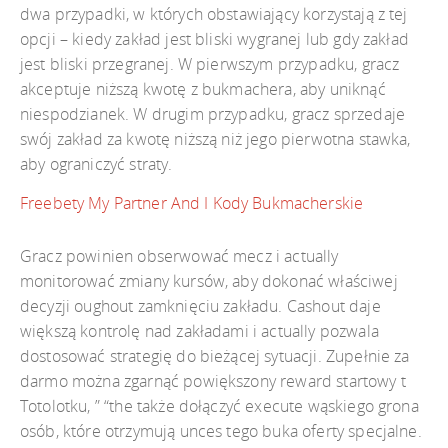
dwa przypadki, w których obstawiający korzystają z tej
opcji – kiedy zakład jest bliski wygranej lub gdy zakład
jest bliski przegranej. W pierwszym przypadku, gracz
akceptuje niższą kwotę z bukmachera, aby uniknąć
niespodzianek. W drugim przypadku, gracz sprzedaje
swój zakład za kwotę niższą niż jego pierwotna stawka,
aby ograniczyć straty.
Freebety My Partner And I Kody Bukmacherskie
Gracz powinien obserwować mecz i actually
monitorować zmiany kursów, aby dokonać właściwej
decyzji oughout zamknięciu zakładu. Cashout daje
większą kontrolę nad zakładami i actually pozwala
dostosować strategię do bieżącej sytuacji. Zupełnie za
darmo można zgarnąć powiększony reward startowy t
Totolotku, ” “the także dołączyć execute wąskiego grona
osób, które otrzymują unces tego buka oferty specjalne.