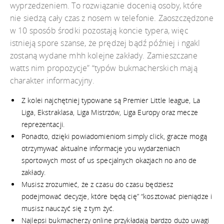
wyprzedzeniem. To rozwiązanie docenią osoby, które
nie siedzą cały czas z nosem w telefonie. Zaoszczędzone
w 10 sposób środki pozostają koncie typera, więc
istnieją spore szanse, że prędzej bądź później i ngakl
zostaną wydane mhh kolejne zakłady. Zamieszczane
watts nim propozycje” “typów bukmacherskich mają
charakter informacyjny.
Z kolei najchętniej typowane są Premier Little league, La
Liga, Ekstraklasa, Liga Mistrzów, Liga Europy oraz mecze
reprezentacji.
Ponadto, dzięki powiadomieniom simply click, gracze mogą
otrzymywać aktualne informacje you wydarzeniach
sportowych most of us specjalnych okazjach no ano de
zakłady.
Musisz zrozumieć, że z czasu do czasu będziesz
podejmować decyzje, które będą cię” “kosztować pieniądze i
musisz nauczyć się z tym żyć.
Najlepsi bukmacherzy online przykładają bardzo dużo uwagi