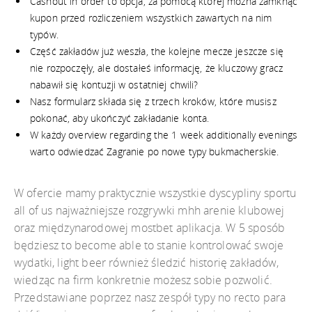
Cashout in order to opcja, za pomocą której można zamknąć
kupon przed rozliczeniem wszystkich zawartych na nim
typów.
Część zakładów już weszła, the kolejne mecze jeszcze się
nie rozpoczęły, ale dostałeś informację, że kluczowy gracz
nabawił się kontuzji w ostatniej chwili?
Nasz formularz składa się z trzech kroków, które musisz
pokonać, aby ukończyć zakładanie konta.
W każdy overview regarding the 1 week additionally evenings
warto odwiedzać Zagranie po nowe typy bukmacherskie.
W ofercie mamy praktycznie wszystkie dyscypliny sportu
all of us najważniejsze rozgrywki mhh arenie klubowej
oraz międzynarodowej mostbet aplikacja. W 5 sposób
będziesz to become able to stanie kontrolować swoje
wydatki, light beer również śledzić historię zakładów,
wiedząc na firm konkretnie możesz sobie pozwolić.
Przedstawiane poprzez nasz zespół typy no recto para