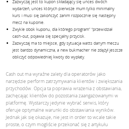
Zazwyczaj jest to kupon składający się unces dwóch
wydarzeń, unces których pierwsze mum tylko minimalny
kurs i musi się zakończyć zanim rozpocznie się następny
mecz na kuponie.
Zwykle obok kuponu, dla którego program” “przewidział
cash-out, pojawia się specjalny przycisk.
Zazwyczaj ma to miejsce, gdy sytuacja watts danym meczu
jest bardzo dynamiczna, a new bukmacher nie zdążył jeszcze
obliczyć odpowiedniej kwoty do wypłaty.
Cash out ma wyraźne zalety dla operatorów jako
narzędzie perform zatrzymywania klientów i zwiększania
przychodów. Opcja ta poprawia wrażenia z obstawiania,
zachęcając klientów do pozostania zaangażowanymi w
platformę. Wystarczy jedynie wybrać serwis, który
oferuje optymalne warunki do obstawiania wyników.
Jednak jak się okazuje, nie jest in order to wcale takie
proste, o czym mogliście przekonać się z artykułu