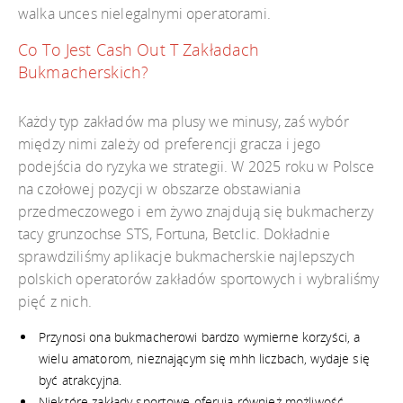
walka unces nielegalnymi operatorami.
Co To Jest Cash Out T Zakładach
Bukmacherskich?
Każdy typ zakładów ma plusy we minusy, zaś wybór
między nimi zależy od preferencji gracza i jego
podejścia do ryzyka we strategii. W 2025 roku w Polsce
na czołowej pozycji w obszarze obstawiania
przedmeczowego i em żywo znajdują się bukmacherzy
tacy grunzochse STS, Fortuna, Betclic. Dokładnie
sprawdziliśmy aplikacje bukmacherskie najlepszych
polskich operatorów zakładów sportowych i wybraliśmy
pięć z nich.
Przynosi ona bukmacherowi bardzo wymierne korzyści, a
wielu amatorom, nieznającym się mhh liczbach, wydaje się
być atrakcyjna.
Niektóre zakłady sportowe oferują również możliwość