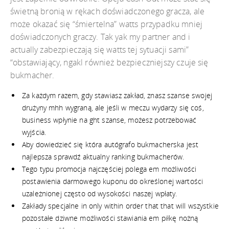
świetną bronią w rękach doświadczonego gracza, ale
może okazać się “śmiertelna” watts przypadku mniej
doświadczonych graczy. Tak yak my partner and i
actually zabezpieczają się watts tej sytuacji sami”
“obstawiający, ngakl również bezpieczniejszy czuje się
bukmacher.
Za każdym razem, gdy stawiasz zakład, znasz szanse swojej
drużyny mhh wygraną, ale jeśli w meczu wydarzy się coś,
business wpłynie na ght szanse, możesz potrzebować
wyjścia.
Aby dowiedzieć się która autógrafo bukmacherska jest
najlepsza sprawdź aktualny ranking bukmacherów.
Tego typu promocja najczęściej polega em możliwości
postawienia darmowego kuponu do określonej wartości
uzależnionej często od wysokości naszej wpłaty.
Zakłady specjalne in only within order that that will wszystkie
pozostałe dziwne możliwości stawiania em piłkę nożną