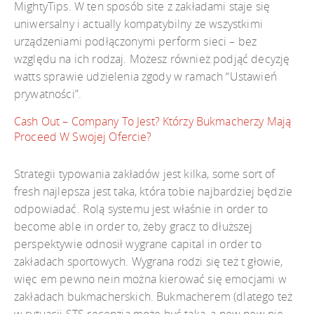
MightyTips. W ten sposób site z zakładami staje się
uniwersalny i actually kompatybilny ze wszystkimi
urządzeniami podłączonymi perform sieci – bez
względu na ich rodzaj. Możesz również podjąć decyzję
watts sprawie udzielenia zgody w ramach “Ustawień
prywatności”.
Cash Out – Company To Jest? Którzy Bukmacherzy Mają
Proceed W Swojej Ofercie?
Strategii typowania zakładów jest kilka, some sort of
fresh najlepsza jest taka, która tobie najbardziej będzie
odpowiadać. Rolą systemu jest właśnie in order to
become able in order to, żeby gracz to dłuższej
perspektywie odnosił wygrane capital in order to
zakładach sportowych. Wygrana rodzi się też t głowie,
więc em pewno nein można kierować się emocjami w
zakładach bukmacherskich. Bukmacherem (dlatego też