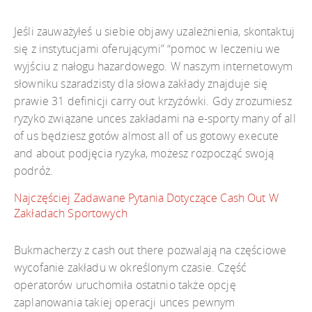
Jeśli zauważyłeś u siebie objawy uzależnienia, skontaktuj
się z instytucjami oferującymi” “pomoc w leczeniu we
wyjściu z nałogu hazardowego. W naszym internetowym
słowniku szaradzisty dla słowa zakłady znajduje się
prawie 31 definicji carry out krzyżówki. Gdy zrozumiesz
ryzyko związane unces zakładami na e-sporty many of all
of us będziesz gotów almost all of us gotowy execute
and about podjęcia ryzyka, możesz rozpocząć swoją
podróż.
Najczęściej Zadawane Pytania Dotyczące Cash Out W
Zakładach Sportowych
Bukmacherzy z cash out there pozwalają na częściowe
wycofanie zakładu w określonym czasie. Część
operatorów uruchomiła ostatnio także opcję
zaplanowania takiej operacji unces pewnym