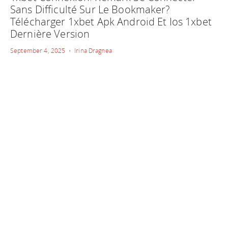
Sans Difficulté Sur Le Bookmaker?
Télécharger 1xbet Apk Android Et Ios 1xbet
Dernière Version
September 4, 2025 • Irina Dragnea