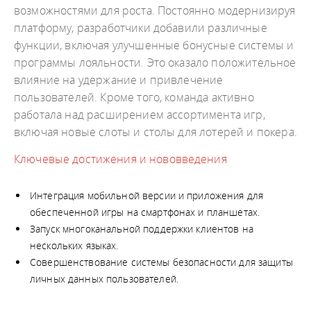
возможностями для роста. Постоянно модернизируя
платформу, разработчики добавили различные
функции, включая улучшенные бонусные системы и
программы лояльности. Это оказало положительное
влияние на удержание и привлечение
пользователей. Кроме того, команда активно
работала над расширением ассортимента игр,
включая новые слоты и столы для лотерей и покера.
Ключевые достижения и нововведения
Интеграция мобильной версии и приложения для
обеспеченной игры на смартфонах и планшетах.
Запуск многоканальной поддержки клиентов на
нескольких языках.
Совершенствование системы безопасности для защиты
личных данных пользователей.