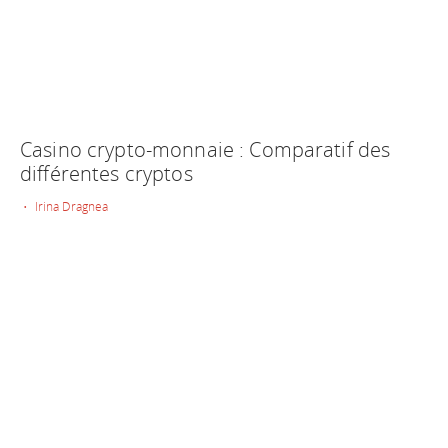
Casino crypto-monnaie : Comparatif des
différentes cryptos
• Irina Dragnea