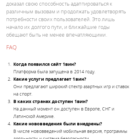
доказал свою способность адаптироваться к
различным вызовам и продолжать удовлетворять
потребности своих пользователей. Это лишь
начало их долгого пути, и ближайшие годы
обещают быть не менее впечатляющими.
FAQ
Когда появился сайт 1вин?
Платформа была запущена в 2014 году.
Какие услуги предлагает 1вин?
Они предлагают широкий спектр азартных игр и ставок
на спорт.
В каких странах доступен 1вин?
На данный момент он доступен в Европе, СНГ и
Латинской Америке.
Какие нововведения были внедрены?
В числе нововведений мобильная версия, программы
лояльности и система безопасности.