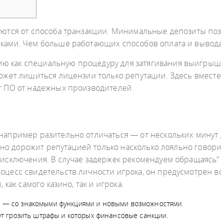
уются от способа транзакции. Минимальные депозиты по
ками. Чем больше работающих способов оплата и вывода,
 как специальную процедуру для затягивания выигрыша.
может лишиться лицензии только репутации. Здесь вмест
т ПО от надежных производителей.
например разительно отличаться — от нескольких минут д
зино дорожит репутацией только насколько лояльно говорит
 исключения. В случае задержек рекомендуем обращаясь” 
роцесс свидетельств личности игрока, он предусмотрен
 как самого казино, так и игрока.
 — со знакомыми функциями и новыми возможностями.
гут грозить штрафы и которых финансовые санкции.