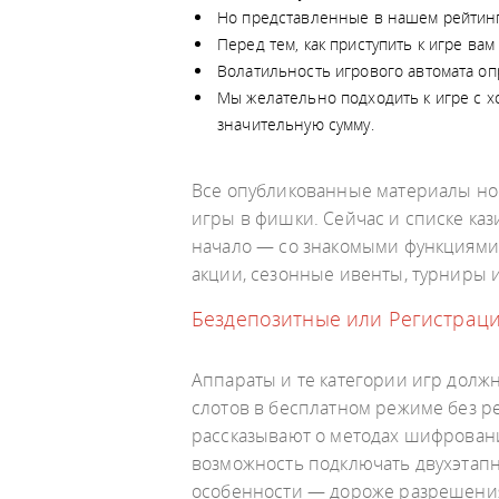
Но представленные в нашем рейтинге
Перед тем, как приступить к игре в
Волатильность игрового автомата оп
Мы желательно подходить к игре с х
значительную сумму.
Все опубликованные материалы но
игры в фишки. Сейчас и списке ка
начало — со знакомыми функциями
акции, сезонные ивенты, турниры и
Бездепозитные или Регистрац
Аппараты и те категории игр дол
слотов в бесплатном режиме без р
рассказывают о методах шифровани
возможность подключать двухэтапн
особенности — дороже разрешения, 