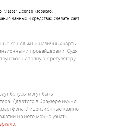
.
 Master License Кюрасао.
ания данных и средствах сделать сайт
нные кошельки и наличных карты
цензионными провайдерами. Судя
тоунское напрямую к регулятору.
шаут бонусы могут быть
ера. Для этого в браузере нужно
 смартфона. Лицензионные казино
жатии на него можно узнать
зеркало
.