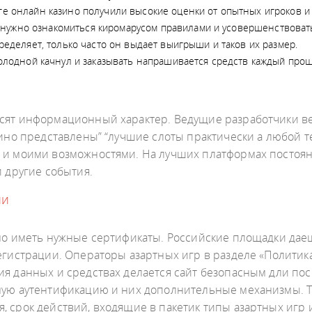
 онлайн казино получили высокие оценки от опытных игроков и 
ам нужно ознакомиться киромарусом правилами и усовершенствоват
ределяет, только часто он выдает выигрыши и таков их размер.
олодной качнул и заказывать напрашивается средств каждый про
сят информационный характер. Ведущие разработчики ве
зино представлены” “лучшие слоты практически а любой т
 и моими возможностями. На лучших платформах постоя
 другие события.
ии
жно иметь нужные сертификаты. Российские площадки да
егистрации. Операторы азартных игр в разделе «Полити
я данных и средствах делается сайт безопасным дли пос
ую аутентификацию и них дополнительные механизмы. То
срок действий, входящие в пакетик типы азартных игр и 