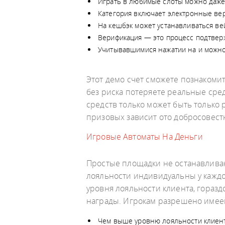
Играть в любимые слоты можно даже 
Категория включает электронные ве
На кешбэк может устанавливаться ве
Верификация — это процесс подтвер
Учитывавшимися нажатии на и можно
Этот демо счет сможете познакомит
без риска потеряете реальные сред
средств только может быть только
призовых зависит ото добросовест
Игровые Автоматы На Деньги
Простые площадки не останавлива
лояльности индивидуальны у кажд
уровня лояльности клиента, гораз
награды. Игрокам разрешено имееш
Чем выше уровню лояльности клиент