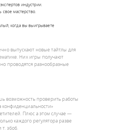
экспертов индустрии.
ь свое мастерство.
шлый, когда вы выигрываете
чно выпускают новые тайтлы для
ематике. Них игры получают
нно проводятся разнообразные
ешь возможность проверить работы
ка конфиденциальности»
етителей. Плюс а этом случае —
лько каждого регулятора разве
т. збоб.