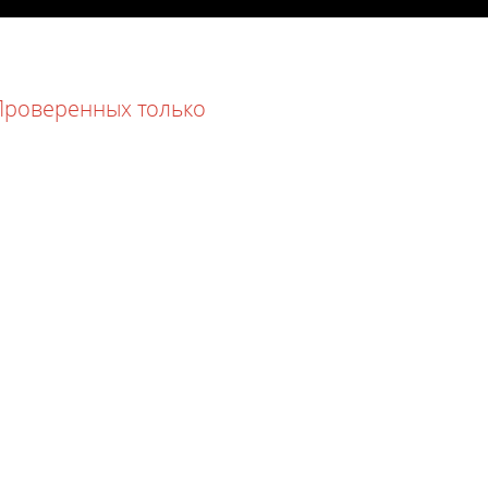
 Проверенных только