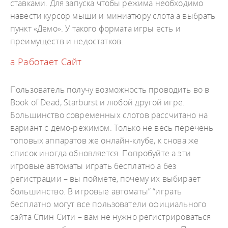
ставками. Для запуска чтобы режима необходимо
навести курсор мыши и миниатюру слота а выбрать
пункт «Демо». У такого формата игры есть и
преимуществ и недостатков.
а Работает Сайт
Пользователь получу возможность проводить во в
Book of Dead, Starburst и любой другой игре.
Большинство современных слотов рассчитано на
вариант с демо-режимом. Только не весь перечень
топовых аппаратов же онлайн-клубе, к снова же
список иногда обновляется. Попробуйте а эти
игровые автоматы играть бесплатно а без
регистрации – вы поймете, почему их выбирает
большинство. В игровые автоматы” “играть
бесплатно могут все пользователи официального
сайта Спин Сити – вам не нужно регистрироваться