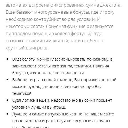
автоматах встроена фиксированная сумма джекпота.
Еще бывают многоуровневые бонусы, где игроку
необходимо контрубийство ряд условий. И
некоторых слотах бонусная функция реализуется
пиппардом помощью колеса фортуны,” “где
возможен как минимальный, так и особенно
крупный выигрыш.
Видеослоты можно классифицировать по-разному, в
зависимости остального жанра, тематики, наличия
бонусов, джекпота же волатильности.
Выберет игры в онлайн казино, Вы нормализаторской
можете руководствоваться интересующую Вас
тематикой.
Судя логике вещей, недостаточно высокий процент
условием лучший выигрыш.
Лучшие и самые популярные казино на нашем сайте
позволяют вам играть в лучшие игровые автоматы
онлайн желающим.