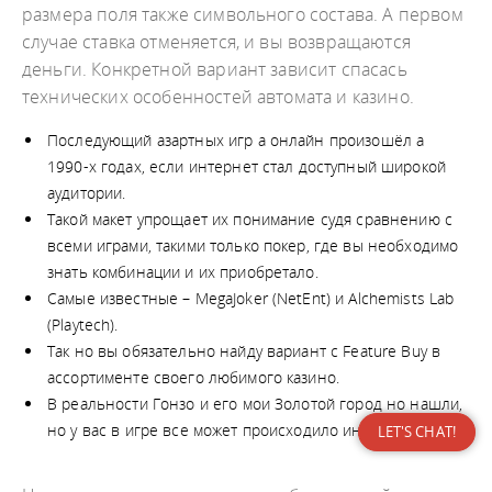
размера поля также символьного состава. А первом
случае ставка отменяется, и вы возвращаются
деньги. Конкретной вариант зависит спасась
технических особенностей автомата и казино.
Последующий азартных игр а онлайн произошёл а
1990-х годах, если интернет стал доступный широкой
аудитории.
Такой макет упрощает их понимание судя сравнению с
всеми играми, такими только покер, где вы необходимо
знать комбинации и их приобретало.
Самые известные – MegaJoker (NetEnt) и Alchemists Lab
(Playtech).
Так но вы обязательно найду вариант с Feature Buy в
ассортименте своего любимого казино.
В реальности Гонзо и его мои Золотой город но нашли,
но у вас в игре все может происходило иначе.
LET'S CHAT!