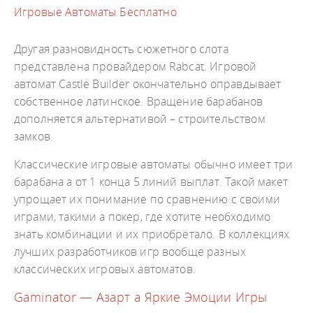
Игровые Автоматы Бесплатно
Другая разновидность сюжетного слота
представлена провайдером Rabcat. Игровой
автомат Castle Builder окончательно оправдывает
собственное латинское. Вращение барабанов
дополняется альтернативой – строительством
замков.
Классические игровые автоматы обычно имеет три
барабана а от 1 конца 5 линий выплат. Такой макет
упрощает их понимание по сравнению с своими
играми, такими а покер, где хотите необходимо
знать комбинации и их приобретало. В коллекциях
лучших разработчиков игр вообще разных
классических игровых автоматов.
Gaminator — Азарт а Яркие Эмоции Игры