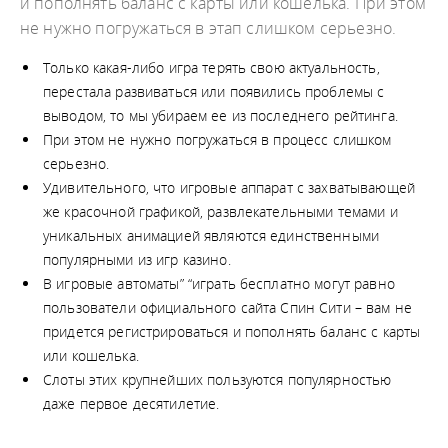
и пополнять баланс с карты или кошелька. При этом
не нужно погружаться в этап слишком серьезно.
Только какая-либо игра терять свою актуальность,
перестала развиваться или появились проблемы с
выводом, то мы убираем ее из последнего рейтинга.
При этом не нужно погружаться в процесс слишком
серьезно.
Удивительного, что игровые аппарат с захватывающей
же красочной графикой, развлекательными темами и
уникальных анимацией являются единственными
популярными из игр казино.
В игровые автоматы” “играть бесплатно могут равно
пользователи официального сайта Спин Сити – вам не
придется регистрироваться и пополнять баланс с карты
или кошелька.
Слоты этих крупнейших пользуются популярностью
даже первое десятилетие.