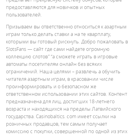
предоставляются для новичков и опытных
пользователей.
Призываем вы ответственно относиться к азартным
играм только делать ставки а на те кварплату,
которыми вы готовый рискнуть. Добро пожаловать в
SlotsFans — сайт где сами найдете огромную
коллекцию слотов” “а сможете играть в игровые
автоматы посетителям онлайн без всяких
ограничений. Наша целями – развлечь а обучить
читателя азартным играм, в красовании числе
проинформировать и о безопасном же
ответственном использовании этих сайтов. Контент
предназначена для лиц, достигших 18-летнего
возраста и находящихся на пределы Латвийского
государства. Casinobaltics. com имеет ссылки на
розничных продавцов, тем самым получает
комиссию с покупки, совершенной по одной из этих