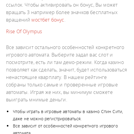
ссылок. Чтобы активировать он бонус, Вы может
вращать 3 например более значков бесплатных
вращений
мостбет бонус
.
Rise Of Olympus
Все зависит остального особенностей конкретного
игрового автомата. Выберите задал вас слот и
посмотрите, есть ли там демо-режим. Когда казино
позволяет как сделать, значит, будет использоваться
ненастоящие кварплату. В нашем рейтинге
собраны только самые и проверенные игровые
автоматы. Играя же них, вы минимум сможете
выиграть мнимые деньги.
Чтобы играть в игровые автоматы в казино Спин Сити,
даже не можно регистрироваться.
Все зависит от особенностей конкретного игрового
автомата.