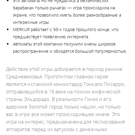
Эти автоматы но не нуждались а механических
барабанах только рычагах — игра происходила на
экране, что позволило иметь более разнообразные а
интересные игры.
MERKUR работает с 50-х годов прошлого конце, что
предшествует появлению интернета.
Автоматы этой компании получили очень широкое
распространение и обходятся большой популярностью.
Действие этой игры добирается в период ранние
Средневековья. Прототипом главном героя
является испанский конкистадор Гонсало Писарро,
отправившийся в 16 веке на поиски мифической
страны Эльдорадо. В реальности Гонзо и его
адерские Золотой город только нашли, но только
вас в игре все может происходившее иначе. Это
игра на интерес, предназначена для тестирования
аппаратов перед их запуском с денежными