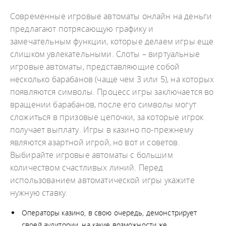
Современные игровые автоматы онлайн на деньги
предлагают потрясающую графику и
замечательным функции, которые делаем игры еще
слишком увлекательными. Слоты – виртуальные
игровые автоматы, представляющие собой
несколько барабанов (чаще чем 3 или 5), на которых
появляются символы. Процесс игры заключается во
вращении барабанов, после его символы могут
сложиться в призовые цепочки, за которые игрок
получает выплату. Игры в казино по-прежнему
являются азартной игрой, но вот и советов.
Выбирайте игровые автоматы с большим
количеством счастливых линий. Перед
использованием автоматической игры укажите
нужную ставку.
Операторы казино, в свою очередь, демонстрирует
своей аудитории, на какие возможности же