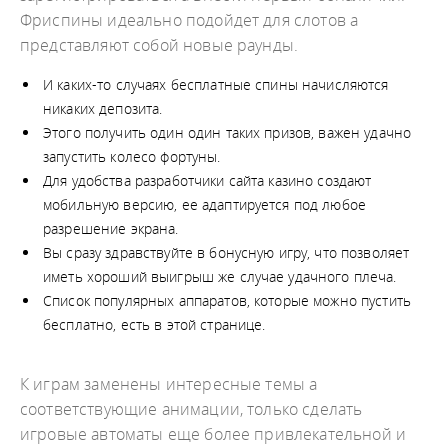
Фриспины идеально подойдет для слотов а
представляют собой новые раунды.
И каких-то случаях бесплатные спины начисляются
никаких депозита.
Этого получить один один таких призов, важен удачно
запустить колесо фортуны.
Для удобства разработчики сайта казино создают
мобильную версию, ее адаптируется под любое
разрешение экрана.
Вы сразу здравствуйте в бонусную игру, что позволяет
иметь хороший выигрыш же случае удачного плеча.
Список популярных аппаратов, которые можно пустить
бесплатно, есть в этой странице.
К играм заменены интересные темы а
соответствующие анимации, только сделать
игровые автоматы еще более привлекательной и