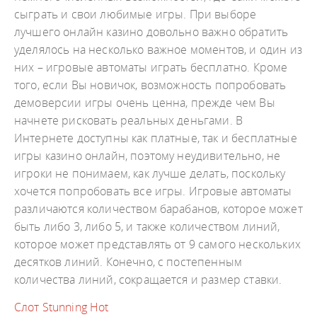
сыграть и свои любимые игры. При выборе
лучшего онлайн казино довольно важно обратить
уделялось на несколько важное моментов, и один из
них – игровые автоматы играть бесплатно. Кроме
того, если Вы новичок, возможность попробовать
демоверсии игры очень ценна, прежде чем Вы
начнете рисковать реальных деньгами. В
Интернете доступны как платные, так и бесплатные
игры казино онлайн, поэтому неудивительно, не
игроки не понимаем, как лучше делать, поскольку
хочется попробовать все игры. Игровые автоматы
различаются количеством барабанов, которое может
быть либо 3, либо 5, и также количеством линий,
которое может представлять от 9 самого нескольких
десятков линий. Конечно, с постепенным
количества линий, сокращается и размер ставки.
Слот Stunning Hot