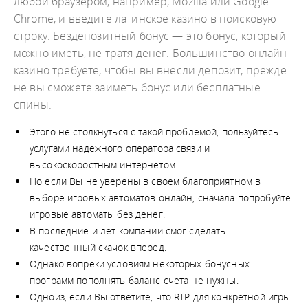
любой браузером, например, Mozilla или Google
Chrome, и введите латинское казино в поисковую
строку. Бездепозитный бонус — это бонус, который
можно иметь, не тратя денег. Большинство онлайн-
казино требуете, чтобы вы внесли депозит, прежде
не вы сможете заиметь бонус или бесплатные
спины.
Этого не столкнуться с такой проблемой, пользуйтесь
услугами надежного оператора связи и
высокоскоростным интернетом.
Но если Вы не уверены в своем благоприятном в
выборе игровых автоматов онлайн, сначала попробуйте
игровые автоматы без денег.
В последние и лет компании смог сделать
качественный скачок вперед.
Однако вопреки условиям некоторых бонусных
программ пополнять баланс счета не нужны.
Одноиз, если Вы ответите, что RTP для конкретной игры