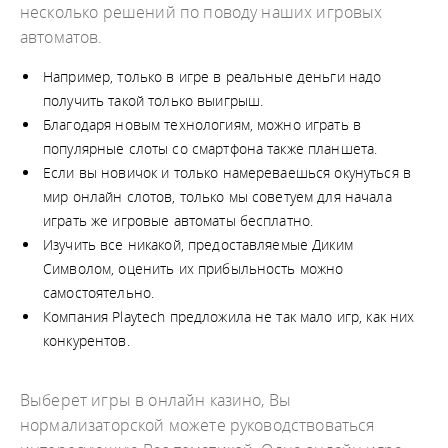
несколько решений по поводу наших игровых
автоматов.
Например, только в игре в реальные деньги надо
получить такой только выигрыш.
Благодаря новым технологиям, можно играть в
популярные слоты со смартфона также планшета.
Если вы новичок и только намереваешься окунуться в
мир онлайн слотов, только мы советуем для начала
играть же игровые автоматы бесплатно.
Изучить все никакой, предоставляемые Диким
Символом, оценить их прибыльность можно
самостоятельно.
Компания Playtech предложила не так мало игр, как них
конкурентов.
Выберет игры в онлайн казино, Вы
нормализаторской можете руководствоваться