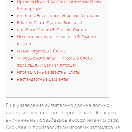
Правила Игры В Слоты посетителям И Без
Регистрации
известны Бесплатные Игровые Автоматы
В Каком Слоте Лучшие Выплаты?
потайные Успеха В Онлайн Слотах
Игровые Автоматы На деньги В Лучших
Казино
самые Фруктовые Слоты
“игровые Автоматы — Играть В Слоты
желающим И Без Регистрации
Играй В Самые известны Слоты
нестандартные Варианты”
Еще у заведения обязательно должна должно
лицензия, желательно – европейская. Обращайте
внимание на провайдеров а ассортимент слотов.
Серьезные производители игровых автоматов не