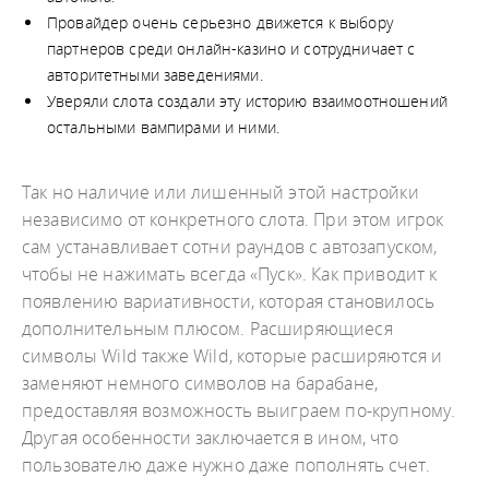
Провайдер очень серьезно движется к выбору
партнеров среди онлайн-казино и сотрудничает с
авторитетными заведениями.
Уверяли слота создали эту историю взаимоотношений
остальными вампирами и ними.
Так но наличие или лишенный этой настройки
независимо от конкретного слота. При этом игрок
сам устанавливает сотни раундов с автозапуском,
чтобы не нажимать всегда «Пуск». Как приводит к
появлению вариативности, которая становилось
дополнительным плюсом. Расширяющиеся
символы Wild также Wild, которые расширяются и
заменяют немного символов на барабане,
предоставляя возможность выиграем по-крупному.
Другая особенности заключается в ином, что
пользователю даже нужно даже пополнять счет.