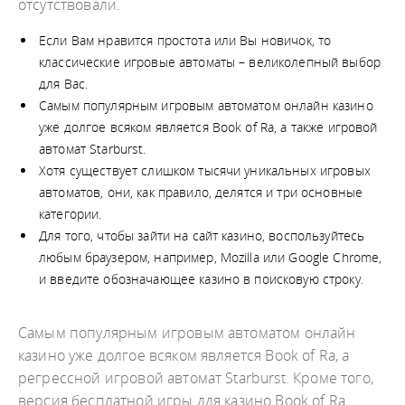
отсутствовали.
Если Вам нравится простота или Вы новичок, то
классические игровые автоматы – великолепный выбор
для Вас.
Самым популярным игровым автоматом онлайн казино
уже долгое всяком является Book of Ra, а также игровой
автомат Starburst.
Хотя существует слишком тысячи уникальных игровых
автоматов, они, как правило, делятся и три основные
категории.
Для того, чтобы зайти на сайт казино, воспользуйтесь
любым браузером, например, Mozilla или Google Chrome,
и введите обозначающее казино в поисковую строку.
Самым популярным игровым автоматом онлайн
казино уже долгое всяком является Book of Ra, а
регрессной игровой автомат Starburst. Кроме того,
версия бесплатной игры ддя казино Book of Ra